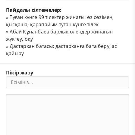
Пайдалы сілтемелер:
»
Туған күнге 99 тілектер жинағы: өз сөзімен,
қысқаша, қарапайым туған күнге тілек
»
Абай Құнанбаев барлық өлеңдер жинағын
жүктеу, оқу
»
Дастархан батасы: дастарханға бата беру, ас
қайыру
Пікір жазу