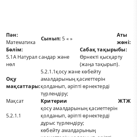
Пән
:
Аты
Сынып
:
5 « »
Математика
жөні
:
Бөлім
:
Сабақ тақырыбы
:
5.1А Натурал сандар және
Өрнекті қысқарту
нөл
(жаңа тақырып).
5.2.1.1қосу және көбейту
Оқу
амалдарының қасиеттерін
мақсаттары
:
қолданып, әріпті өрнектерді
түрлендіру;
Мақсат
Критери
и
Ж
Т
Ж
қосу амалдарының қасиеттерін
5.2.1.1
қолданып, әріпті өрнектерді
дұрыс түрлендіру;
көбейту амалдарының