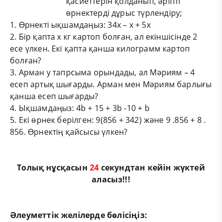
қасиеттерін қолданып, әріпті
өрнектерді дұрыс түрлендіру;
1. Өрнекті ықшамдаңыз: 34х – х + 5х
2. Бір қапта х кг картоп болған, ал екіншісінде 2
есе үлкен. Екі қапта қанша килограмм картоп
болған?
3. Арман у тапрсыма орындады, ал Мәриям – 4
есеп артық шығарды. Арман мен Мәриям барлығы
қанша есеп шығарды?
4. Ықшамдаңыз: 4b + 15 + 3b -10 + b
5. Екі өрнек берілген: 9(856 + 342) және 9 .856 + 8 .
856. Өрнектің қайсысы үлкен?
Толық нұсқасын
24
секундтан кейін жүктей
аласыз!!!
Әлеуметтік желілерде бөлісіңіз: