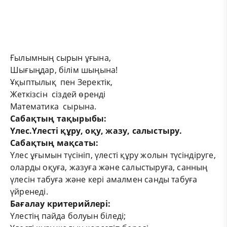
Ғылымның сырын ұғына,
Шығыңдар, білім шыңына!
Ұқыптылық пен Зеректік,
Жеткізсін сіздей өренді
Математика сырына.
Сабақтың тақырыбы:
Үлес.Үлесті
құру, оқу, жазу, салыстыру.
Сабақтың мақсаты:
Ү
лес
ұғымын түсініп, үлесті құру жолын түсіндіруге,
оларды оқуға, жазуға және салыстыруға, санның
үлесін табуға және кері амалмен санды табуға
үйренеді.
Бағалау критерийлері:
Үлестің пайда болуын біледі;