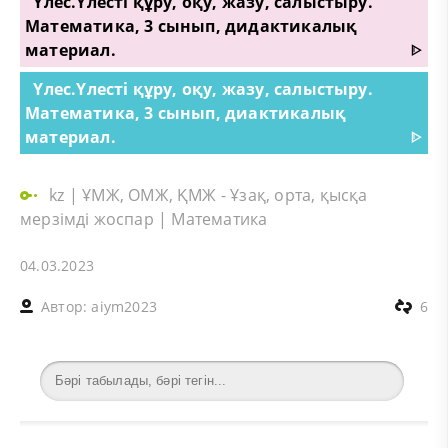
Үлес.Үлесті құру, оқу, жазу, салыстыру.
Математика, 3 сынып, дидактикалық
материал.
ᐈ
Үлес.Үлесті құру, оқу, жазу, салыстыру.
Математика, 3 сынып, диактикалық
материал.
ᐈ
kz
|
ҰМЖ, ОМЖ, ҚМЖ - Ұзақ, орта, қысқа
мерзімді жоспар
|
Математика
04.03.2023
Автор:
aiym2023
6