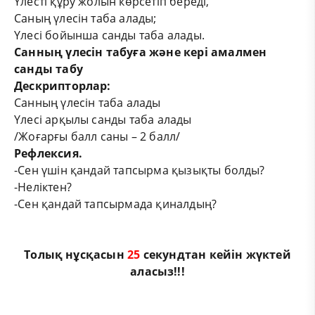
Үлесті құру жолын көрсетіп береді,
Саның үлесін таба алады;
Үлесі бойынша санды таба
алады.
Санның
үлесін табуға және кері амалмен
санды
табу
Дескрипторлар:
Санның үлесін таба алады
Үлесі арқылы санды таба алады
/Жоғарғы балл саны – 2 балл
/
Рефлексия.
-Сен үшін қандай тапсырма қызықты болды?
-Неліктен?
-Сен қандай тапсырмада қиналдың?
Толық нұсқасын
25
секундтан кейін жүктей
аласыз!!!