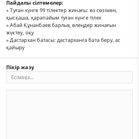
Пайдалы сілтемелер:
»
Туған күнге 99 тілектер жинағы: өз сөзімен,
қысқаша, қарапайым туған күнге тілек
»
Абай Құнанбаев барлық өлеңдер жинағын
жүктеу, оқу
»
Дастархан батасы: дастарханға бата беру, ас
қайыру
Пікір жазу