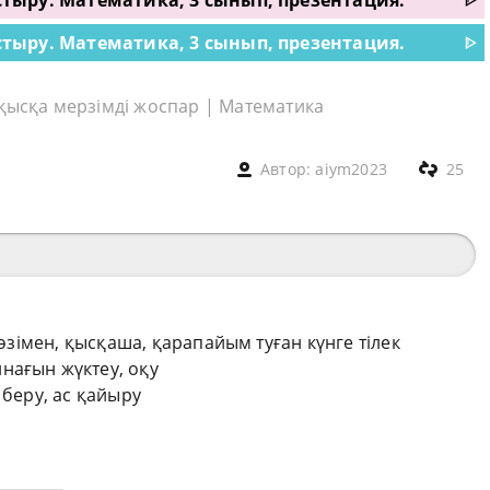
ыстыру. Математика, 3 сынып, презентация.
ᐈ
ыстыру. Математика, 3 сынып, презентация.
ᐈ
 қысқа мерзімді жоспар
|
Математика
Автор:
aiym2023
25
сөзімен, қысқаша, қарапайым туған күнге тілек
нағын жүктеу, оқу
 беру, ас қайыру