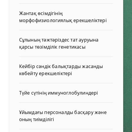
Жантақ өсімдігінің
морфофизиологиялық ерекшеліктері
Сұлының тәжтәріздес тат ауруына
қарсы төзімділік генетикасы
Кейбір сәндік балықтарды жасанды
көбейту ерекшеліктері
Түйе сүтінің иммуноглобулиндері
Ұйымдағы персоналды басқару және
оның тиімділігі