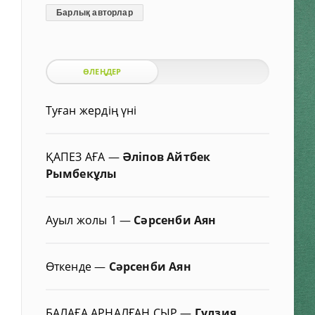
Барлық авторлар
ӨЛЕҢДЕР
Туған жердің үні
ҚАПЕЗ АҒА
—
Әліпов Айтбек
Рымбекұлы
Ауыл жолы 1
—
Сәрсенби Аян
Өткенде
—
Сәрсенби Аян
БАЛАҒА АРНАЛҒАН СЫР
—
Гүлзия