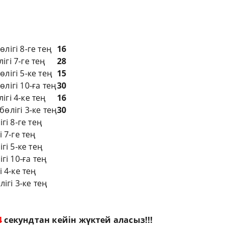
лігі 8-ге тең
16
гі 7-ге тең
28
лігі 5-ке тең
15
лігі 10-ға тең
30
ігі 4-ке тең
16
өлігі 3-ке тең
30
гі 8-ге тең
 7-ге тең
гі 5-ке тең
гі 10-ға тең
 4-ке тең
ігі 3-ке тең
3
секундтан кейін жүктей аласыз!!!