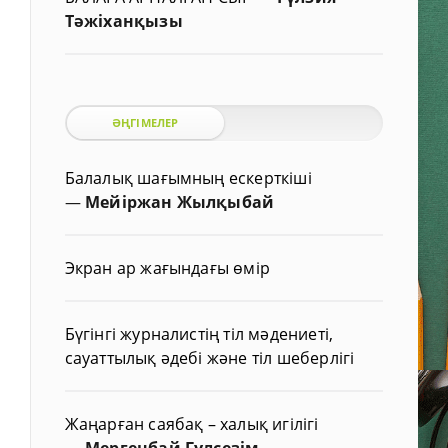
Тәжіханқызы
ӘҢГІМЕЛЕР
Балалық шағымның ескерткіші
—
Мейіржан Жылқыбай
Экран ар жағындағы өмір
Бүгінгі журналистің тіл мәдениеті,
сауаттылық әдебі және тіл шеберлігі
Жаңарған саябақ – халық игілігі
—
Мергенбай Гүлсезім