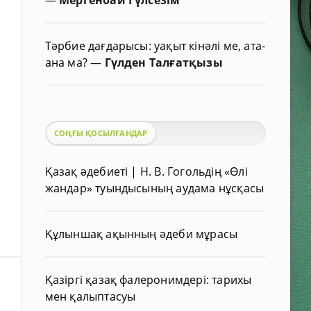
Тәрбие дағдарысы: уақыт кінәлі ме, ата-
ана ма?
—
Гүлден Талғатқызы
СОҢҒЫ ҚОСЫЛҒАНДАР
Қазақ әдебиеті | Н. В. Гогольдің «Өлі
жандар» туындысының аудама нұсқасы
Құлыншақ ақынның әдеби мұрасы
Қазіргі қазақ фалеронимдері: тарихы
мен қалыптасуы