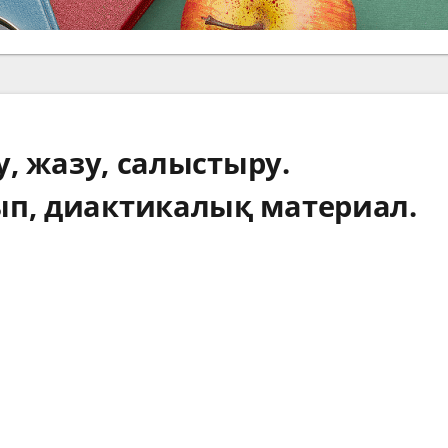
қу, жазу, салыстыру.
ып, диактикалық материал.