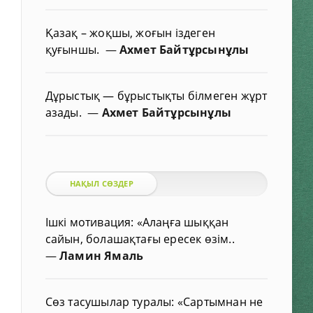
Қазақ – жоқшы, жоғын іздеген
қуғыншы.
—
Ахмет Байтұрсынұлы
Дұрыстық — бұрыстықты білмеген жұрт
азады.
—
Ахмет Байтұрсынұлы
НАҚЫЛ СӨЗДЕР
Ішкі мотивация: «Алаңға шыққан
сайын, болашақтағы ересек өзім..
—
Ламин Ямаль
Сөз тасушылар туралы: «Сартымнан не