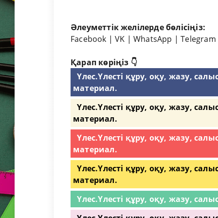
Әлеуметтік желілерде бөлісіңіз:
Facebook
|
VK
|
WhatsApp
|
Telegram
Қарап көріңіз 👇
Үлес.Үлесті құру, оқу, жазу, са
материал.
Үлес.Үлесті құру, оқу, жазу, са
материал.
Үлес.Үлесті құру, оқу, жазу, са
материал.
Үлес.Үлесті құру, оқу, жазу, са
материал.
Үлес.Үлесті құру, оқу, жазу, сал