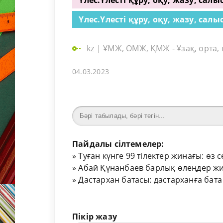
Үлес.Үлесті құру, оқу, жазу, сал
Үлес.Үлесті құру, оқу, жазу, сал
kz
|
ҰМЖ, ОМЖ, ҚМЖ - Ұзақ, орта,
04.03.2023
Пайдалы сілтемелер:
»
Туған күнге 99 тілектер жинағы: өз 
»
Абай Құнанбаев барлық өлеңдер жи
»
Дастархан батасы: дастарханға бата
Пікір жазу