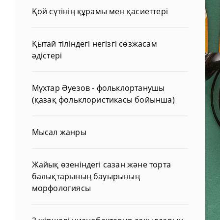
Қой сүтінің құрамы мен қасиеттері
Қытай тіліндегі негізгі сөзжасам
әдістері
Мұхтар Әуезов - фольклортанушы
(қазақ фольклористикасы бойынша)
Мысал жанры
Жайық өзеніндегі сазан және торта
балықтарының бауырының
морфологиясы