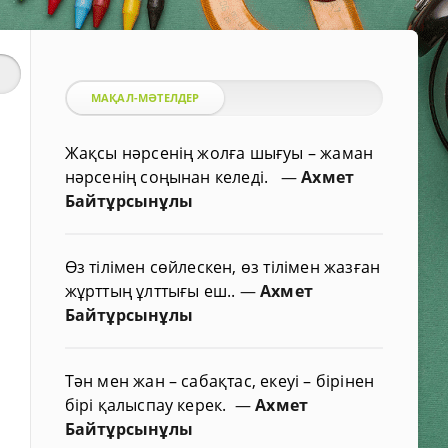
МАҚАЛ-МӘТЕЛДЕР
Жақсы нәрсенің жолға шығуы – жаман
нәрсенің соңынан келеді.
—
Ахмет
Байтұрсынұлы
Өз тілімен сөйлескен, өз тілімен жазған
жұрттың ұлттығы еш..
—
Ахмет
Байтұрсынұлы
Тән мен жан – сабақтас, екеуі – бірінен
бірі қалыспау керек.
—
Ахмет
Байтұрсынұлы