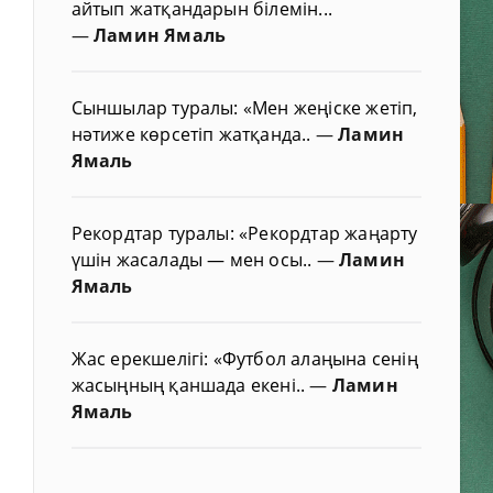
айтып жатқандарын білемін...
—
Ламин Ямаль
Сыншылар туралы: «Мен жеңіске жетіп,
нәтиже көрсетіп жатқанда..
—
Ламин
Ямаль
Рекордтар туралы: «Рекордтар жаңарту
үшін жасалады — мен осы..
—
Ламин
Ямаль
Жас ерекшелігі: «Футбол алаңына сенің
жасыңның қаншада екені..
—
Ламин
Ямаль