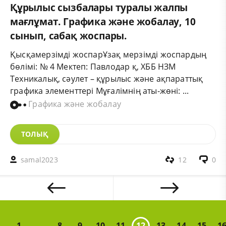
Құрылыс сызбалары туралы жалпы
мағлұмат. Графика және жобалау, 10
сынып, сабақ жоспары.
Қысқамерзімді жоспарҰзақ мерзімді жоспардың
бөлімі: № 4 Мектеп: Павлодар қ, ХББ НЗМ
Техникалық, сәулет – құрылыс және ақпараттық
графика элементтері Мұғалімнің аты-жөні: ...
Графика және жобалау
ТОЛЫҚ
samal2023
12
0
1
...
8
9
10
11
12
13
14
15
1