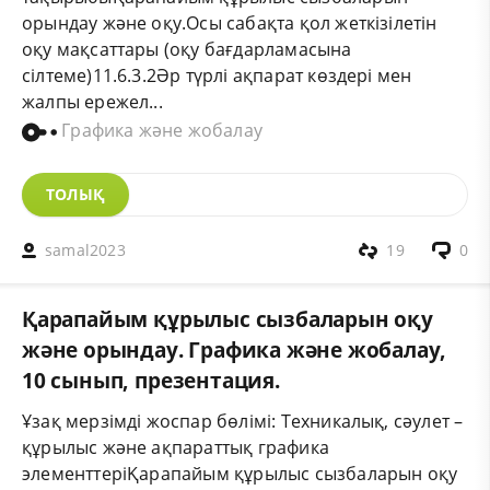
орындау және оқу.Осы сабақта қол жеткізілетін
оқу мақсаттары (оқу бағдарламасына
сілтеме)11.6.3.2Әр түрлі ақпарат көздері мен
жалпы ережел...
Графика және жобалау
ТОЛЫҚ
samal2023
19
0
Қарапайым құрылыс сызбаларын оқу
және орындау. Графика және жобалау,
10 сынып, презентация.
Ұзақ мерзімді жоспар бөлімі: Техникалық, сәулет –
құрылыс және ақпараттық графика
элементтеріҚарапайым құрылыс сызбаларын оқу