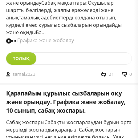
және орындауСабақ мақсаттары:Оқушылар
шартты белгілерді, жалпы ережелерді және
анықтамалық әдебиеттерді қолдана отырып,
күрделі емес құрылыс сызбаларын орындайды
және оқидыБа...
Графика және жобалау
ТОЛЫҚ
samal2023
21
0
Қарапайым құрылыс сызбаларын оқу
және орындау. Графика және жобалау,
10 сынып, сабақ жоспары.
Сабақ жоспарыСабақты жоспарлаудан бұрын орта
мерзімді жоспарды қараңыз. Сабақ жоспарын
ұсынылған үлгі негізінде әзірлеуге болады. Ұзақ