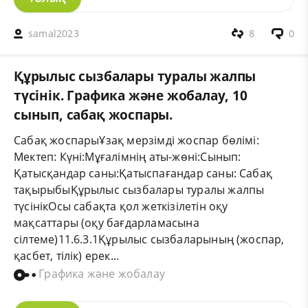
samal2023
8
0
Құрылыс сызбалары туралы жалпы
түсінік. Графика және жобалау, 10
сынып, сабақ жоспары.
Сабақ жоспарыҰзақ мерзімді жоспар бөлімі:
Мектеп: Күні:Мұғалімнің аты-жөні:Сынып:
Қатысқандар саны:Қатыспағандар саны: Сабақ
тақырыбыҚұрылыс сызбалары туралы жалпы
түсінікОсы сабақта қол жеткізілетін оқу
мақсаттары (оқу бағдарламасына
сілтеме)11.6.3.1Құрылыс сызбаларының (жоспар,
қасбет, тілік) ерек...
Графика және жобалау