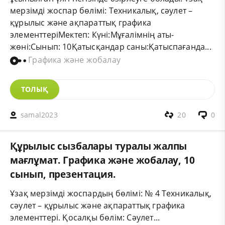
мерзімді жоспар бөлімі: Техникалық, сәулет –
құрылыс және ақпараттық графика
элементтеріМектеп: Күні:Мұғалімнің аты-
жөні:Сынып: 10Қатысқандар саны:Қатыспағанда...
Графика және жобалау
ТОЛЫҚ
samal2023
20
0
Құрылыс сызбалары туралы жалпы
мағлұмат. Графика және жобалау, 10
сынып, презентация.
Ұзақ мерзімді жоспардың бөлімі: № 4 Техникалық,
сәулет – құрылыс және ақпараттық графика
элементтері. Қосалқы бөлім: Сәулет...