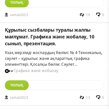
ТОЛЫҚ
samal2023
19
0
Құрылыс сызбалары туралы жалпы
мағлұмат. Графика және жобалау, 10
сынып, презентация.
Ұзақ мерзімді жоспардың бөлімі: № 4 Техникалық,
сәулет – құрылыс және ақпараттық графика
элементтері. Қосалқы бөлім: Сәулет...
Графика және жобалау
ТОЛЫҚ
samal2023
13
0