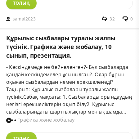
ТОЛЫҚ
samal2023
32
0
Құрылыс сызбалары туралы жалпы
түсінік. Графика және жобалау, 10
сынып, презентация.
- Кескіндемеде не бейнеленген?- Бұл сызбаларда
қандай кескіндемелер ұсынылған?- Олар бұрын
оқыған сызбалардан немен ерекшеленеді?
Тақырып: Құрылыс сызбалары туралы жалпы
түсінік.Сабақ мақсаты: 1. Сызбаларды орындаудың
негізгі ерекшеліктерін оқып білу2. Құрылыс
сызбаларындағы шарттылықтар мен ықшамда...
Графика және жобалау
ТОЛЫҚ