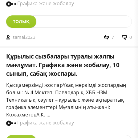
Графика және жобалау
ТОЛЫҚ
samal2023
7
0
Құрылыс сызбалары туралы жалпы
мағлұмат. Графика және жобалау, 10
сынып, сабақ жоспары.
Қысқамерзімді жоспарҰзақ мерзімді жоспардың
бөлімі: № 4 Мектеп: Павлодар қ, ХББ НЗМ
Техникалық, сәулет – құрылыс және ақпараттық
графика элементтері Мұғалімнің аты-жөні:
КожахметовА.К. ...
Графика және жобалау