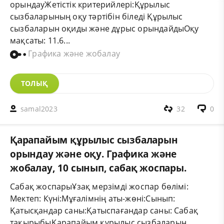
орындауЖетістік критерийлері:Құрылыс
сызбаларының оқу тәртібін біледі Құрылыс
сызбаларын оқиды және дұрыс орындайдыОқу
мақсаты: 11.6...
Графика және жобалау
ТОЛЫҚ
samal2023
32
0
Қарапайым құрылыс сызбаларын
орындау және оқу. Графика және
жобалау, 10 сынып, сабақ жоспары.
Сабақ жоспарыҰзақ мерзімді жоспар бөлімі:
Мектеп: Күні:Мұғалімнің аты-жөні:Сынып:
Қатысқандар саны:Қатыспағандар саны: Сабақ
тақырыбыҚарапайым құрылыс сызбаларын