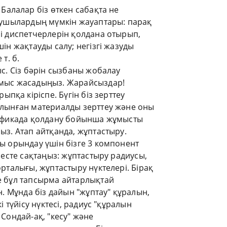
.
Балалар біз өткен сабақта не
қушылардың мүмкін жауаптары: парақ
і диспетчерлерін қолдана отырып,
ін жақтауды салу; негізгі жазуды
т. б.
с. Сіз бәрін сызбаны жобалау
ыс жасадыңыз. Жарайсыздар!
пқа кіріспе. Бүгін біз зерттеу
лынған материалды зерттеу және оны
афикада қолдану бойынша жұмысты
з. Атап айтқанда, жұптастыру.
ы орындау үшін бізге 3 компонент
 есте сақтаңыз: жұптастыру радиусы,
рталығы, жұптастыру нүктелері. Бірақ
 бұл тапсырма айтарлықтай
н. Мұнда біз дайын "жұптау" құралын,
і түйісу нүктесі, радиус "құралын
Сондай-ақ, "кесу" және