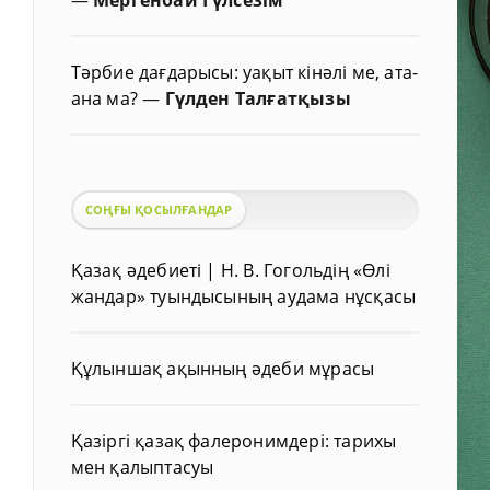
Тәрбие дағдарысы: уақыт кінәлі ме, ата-
ана ма?
—
Гүлден Талғатқызы
СОҢҒЫ ҚОСЫЛҒАНДАР
Қазақ әдебиеті | Н. В. Гогольдің «Өлі
жандар» туындысының аудама нұсқасы
Құлыншақ ақынның әдеби мұрасы
Қазіргі қазақ фалеронимдері: тарихы
мен қалыптасуы