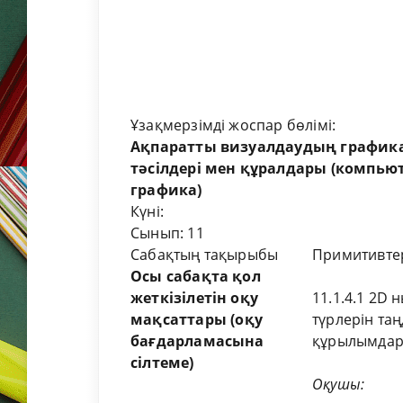
Ұзақмерзімді жоспар бөлімі:
Ақпаратты визуалдаудың график
тәсілдері мен құралдары (
компьют
графика)
Күні:
Сынып: 11
Сабақтың тақырыбы
Примитивтер
Осы сабақта қол
жеткізілетін оқу
11.1.4.1 2D
мақсаттары
(оқу
түрлерін та
бағдарламасына
құрылымдар,
сілтеме)
Оқушы
: