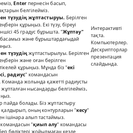
реміз,
Enter
пернесін басып,
қтарын белгілейміз.
ен түзудің жұптастыруы.
Берілген
ңберін құрыңыз. Екі түзу, біреуі
Интерактивті
іншісі 45 градус бұрышта. "
Жұптау"
тақта.
басамыз және бұрыштардағыдай
Компьютерлер.
аңыз.
Дескрипторлар
ен түзудің
жұптастырылуы. Берілген
презентация
еңберін және оған берілген
слайдында.
ікелей құрыңыз. Мұнда біз "
екі
сі, радиус
" командасын
. Команда жолында қажетті радиусты
 жұпталған нысандарды белгілейміз
.
ыңыз.
 пайда болады. Біз жұптастыру
 қалдырып, оның контурларын "
кесу
"
н ішінара алып тастаймыз.
 командасын "
қиып
алу
" командасы
ер бөліктері жойылмаған кезде