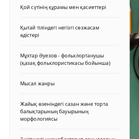
Қой сүтінің құрамы мен қасиеттері
Қытай тіліндегі негізгі сөзжасам
әдістері
Мұхтар Әуезов - фольклортанушы
(қазақ фольклористикасы бойынша)
Мысал жанры
Жайық өзеніндегі сазан және торта
балықтарының бауырының
морфологиясы