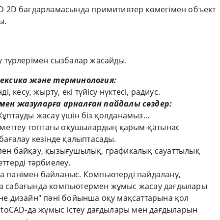
D 2D бағдарламасында примитивтер көмегімен объект
ы.
у түрлерімен сызбалар жасайды.
Лексика және терминология:
ді, кесу, жырту, екі түйісу нүктесі, радиус.
мен жаз
уларға арналған
пайдалы
сөздер:
Жұптауды жасау үшін біз қолданамыз...
ұрметтеу топтағы оқушылардың қарым-қатынас
 бағалау кезінде қалыптасады.
ен байқау, қызығушылық, графикалық сауаттылық
еттерді тәрбиелеу.
 пәнімен байланыс. Компьютерді пайдалану,
а сабағында компьютермен жұмыс жасау дағдылары
не дизайн" пәні бойынша оқу мақсаттарына қол
AutoCAD-да жұмыс істеу дағдылары мен дағдыларын