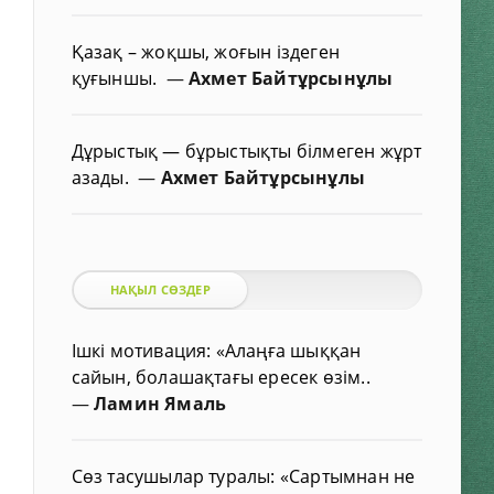
Қазақ – жоқшы, жоғын іздеген
қуғыншы.
—
Ахмет Байтұрсынұлы
Дұрыстық — бұрыстықты білмеген жұрт
азады.
—
Ахмет Байтұрсынұлы
НАҚЫЛ СӨЗДЕР
Ішкі мотивация: «Алаңға шыққан
сайын, болашақтағы ересек өзім..
—
Ламин Ямаль
Сөз тасушылар туралы: «Сартымнан не