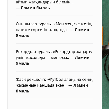
айтып жатқандарын білемін...
—
Ламин Ямаль
Сыншылар туралы: «Мен жеңіске жетіп,
нәтиже көрсетіп жатқанда..
—
Ламин
Ямаль
Рекордтар туралы: «Рекордтар жаңарту
үшін жасалады — мен осы..
—
Ламин
Ямаль
Жас ерекшелігі: «Футбол алаңына сенің
жасыңның қаншада екені..
—
Ламин
Ямаль