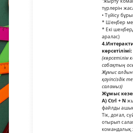
"жырту"кома
түрлерін жа
• Түйісу бұры
* Шеңбер ме
* Екі шеңбер
аралас)
4.Интеракти
көрсетілімі:
(
көрсетілім
к
сабақтың ос
Жұмыс алдынд
қауіпсіздік 
саламыз)
Жұмыс кезе
А)
Ctrl + N
жы
файлды ашы
Тік, доғал, 
отырып салам
командалық 