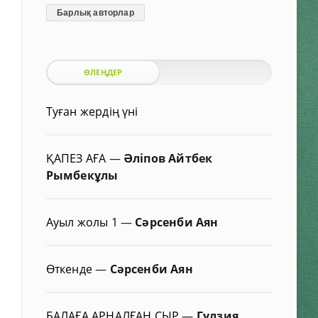
Барлық авторлар
ӨЛЕҢДЕР
Туған жердің үні
ҚАПЕЗ АҒА
—
Әліпов Айтбек
Рымбекұлы
Ауыл жолы 1
—
Сәрсенби Аян
Өткенде
—
Сәрсенби Аян
БАЛАҒА АРНАЛҒАН СЫР
—
Гүлзия