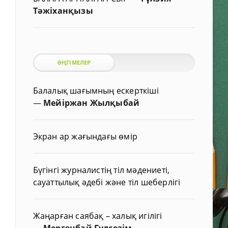
Тәжіханқызы
ӘҢГІМЕЛЕР
Балалық шағымның ескерткіші
—
Мейіржан Жылқыбай
Экран ар жағындағы өмір
Бүгінгі журналистің тіл мәдениеті,
сауаттылық әдебі және тіл шеберлігі
Жаңарған саябақ – халық игілігі
—
Мергенбай Гүлсезім