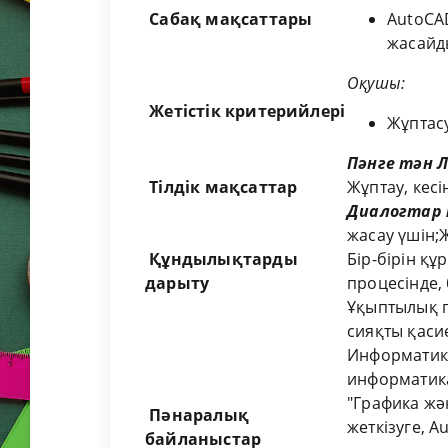
Сабақ мақсаттары
AutoCA
жасайд
Оқушы
:
Жетістік
критерийлері
Жұптас
Пәнге тән 
Тілдік
мақсаттар
Жұптау, кесін
Диалогтар
жасау үшін;
Құндылықтарды
Бір-бірін қ
дарыту
процесінде,
Ұқыптылық п
сияқты қаси
Информатика
информатик
"Графика жә
Пәнаралық
жеткізуге, 
байланыстар