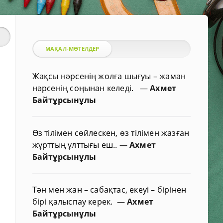
МАҚАЛ-МӘТЕЛДЕР
Жақсы нәрсенің жолға шығуы – жаман
нәрсенің соңынан келеді.
—
Ахмет
Байтұрсынұлы
Өз тілімен сөйлескен, өз тілімен жазған
жұрттың ұлттығы еш..
—
Ахмет
Байтұрсынұлы
Тән мен жан – сабақтас, екеуі – бірінен
бірі қалыспау керек.
—
Ахмет
Байтұрсынұлы