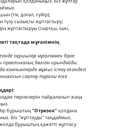
ндаларын қолданыңыз. Біз жұптау
саймыз:
шын (тік, доғал, сүйір);
н түзу сызықты жұптастыру;
дің жұптастыруы (сыртқы, ішкі,
вті тақтада мұғалімнің
езінде оқушылар мұғаліммен бірге
ы практикалық бөлігін орындайды.
а компьютерде жұмыс істеу кезіндегі
техникасын сақтау туралы еске
ңдері
:
лдам пернелерін пайдаланып жаңа
ңыз.
сүйір бұрыштың
"Отрезок"
қолдана
ыз. Біз "жұптауды" таңдаймыз,
жолда бұрыштың қажетті жұптасу