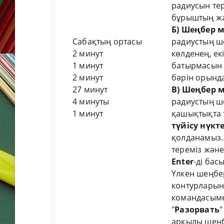
радиусын те
бұрыштың жа
Б)
Шеңбер м
Сабақтың ортасы
радиустың ше
2 минут
көлденең, ек
1 минут
батырмасын 
2 минут
бәрін орынд
27 минут
В)
Шеңбер м
4 минуты
радиустың ш
1 минут
қашықтықта т
түйісу нүкте
қолданамыз.
тереміз және
Enter
-ді бас
Үлкен шеңбер
контурларын
командасыме
"
Разорвать
"
арқылы шеңб