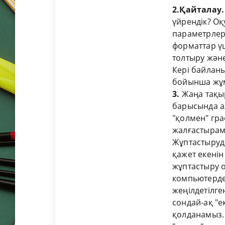
2.Қайталау
үйрендік? О
параметрлер
форматтар үш
толтыру және 
Кері байланы
бойынша жұм
3.
Жаңа тақыры
барысында а
"қолмен" гр
жалғастырамы
Жұптастыруд
қажет екенін
жұптастыру о
компьютерде
жеңілдетілге
сондай-ақ "ек
қолданамыз. 