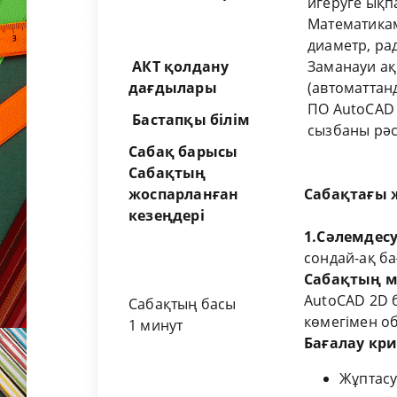
игеруге ықпа
Математикам
диаметр, ра
АКТ
қ
олдану
Заманауи ақ
да
ғ
дылары
(автоматтан
ПО AutoCAD 
Бастапқы білім
сызбаны рәс
Сабақ барысы
Сабақтың
жоспарланған
Сабақтағы ж
кезеңдері
1.Сәлемдес
сондай-ақ ба
Сабақтың 
AutoCAD 2D 
Сабақтың басы
көмегімен о
1 минут
Бағалау кр
Жұптасу