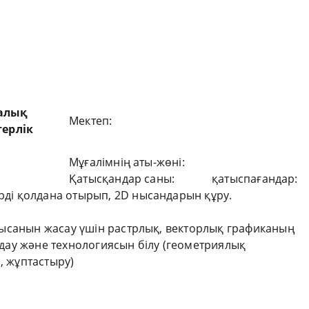
алық
Мектеп:
ерлік
Мұғалімнің аты-жөні:
Қатысқандар саны:
қатыспағандар:
ді қолдана отырып, 2D нысандарын құру.
 нысанын жасау үшін растрлық, векторлық графиканың
ңдау және технологиясын білу (геометриялық
 жұптастыру)