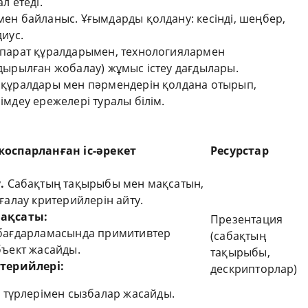
л етеді.
ен байланыс. Ұғымдарды қолдану: кесінді, шеңбер,
диус.
парат құралдарымен, технологиялармен
дырылған жобалау) жұмыс істеу дағдылары.
құралдары мен пәрмендерін қолдана отырып,
імдеу ережелері туралы білім.
оспарланған іс-әрекет
Ресурстар
у.
Сабақтың тақырыбы мен мақсатын,
ғалау критерийлерін айту.
мақсаты
:
Презентация
бағдарламасында примитивтер
(сабақтың
бъект жасайды.
тақырыбы,
итерийлері
:
дескрипторлар)
 түрлерімен сызбалар жасайды.