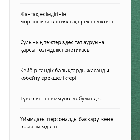
Жантақ өсімдігінің
морфофизиологиялық ерекшеліктері
Сұлының тәжтәріздес тат ауруына
қарсы төзімділік генетикасы
Кейбір сәндік балықтарды жасанды
көбейту ерекшеліктері
Түйе сүтінің иммуноглобулиндері
Ұйымдағы персоналды басқару және
оның тиімділігі