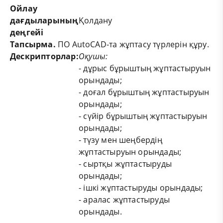
Ойлау
дағдыларының
Қолдану
деңгейі
Тапсырма
.
ПО AutoCAD-та жұптасу түрлерін құру.
Дескриптор
лар
:
Оқушы
:
- дұрыс бұрыштың жұптастыруын
орындады;
- доғал бұрыштың жұптастыруын
орындады;
- сүйір бұрыштың жұптастыруын
орындады;
- түзу мен шеңбердің
жұптастыруын орындады;
- сыртқы жұптастыруды
орындады;
- ішкі жұптастыруды орындады;
- аралас жұптастыруды
орындады.