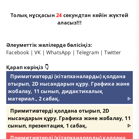
Толық нұсқасын
23
секундтан кейін жүктей
аласыз!!!
Әлеуметтік желілерде бөлісіңіз:
Facebook
|
VK
|
WhatsApp
|
Telegram
|
Twitter
Қарап көріңіз 👇
Примитивтерді (кітапханаларды) қолдана
отырып, 2D нысандарын құру. Графика және
жобалау, 11 сынып, дидактикалық
материал., 2 сабақ.
ᐈ
Примитивтерді қолдана отырып, 2D
нысандарын құру. Графика және жобалау, 11
сынып, презентация, 1 сабақ.
ᐈ
Примитивтерді (кітапханаларды) қолдана