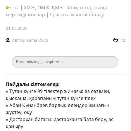
kz
|
ҰМЖ, ОМЖ, ҚМЖ - Ұзақ, орта, қысқа
мерзімді жоспар
|
Графика және жобалау
21.03.2023
Автор:
samal2023
40
Пайдалы сілтемелер:
»
Туған күнге 99 тілектер жинағы: өз сөзімен,
қысқаша, қарапайым туған күнге тілек
»
Абай Құнанбаев барлық өлеңдер жинағын
жүктеу, оқу
»
Дастархан батасы: дастарханға бата беру, ас
қайыру