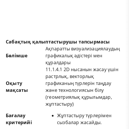
Сабақтың қалыптастырушы тапсырмасы
Ақпаратты визуализациялаудың
Бөлімше
графикалық әдістері мен
құралдары
11.1.4.1 2D нысанын жасау үшін
растрлық, векторлық
Оқыту
графиканың түрлерін таңдау
мақсаты
және технологиясын білу
(геометриялық құрылымдар,
жұптастыру)
Бағалау
Жұптастыру түрлерімен
критерийі
сызбалар жасайды.