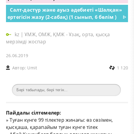
Салт-дәстүр және ауыз әдебиеті «Шалқан»
ертегісін жазу (2-сабақ) (1 сынып, 6 бөлім )
ᐈ
kz
|
ҰМЖ, ОМЖ, ҚМЖ - Ұзақ, орта, қысқа
мерзімді жоспар
26.06.2019
Автор:
Umit
1 120
Пайдалы сілтемелер:
»
Туған күнге 99 тілектер жинағы: өз сөзімен,
қысқаша, қарапайым туған күнге тілек