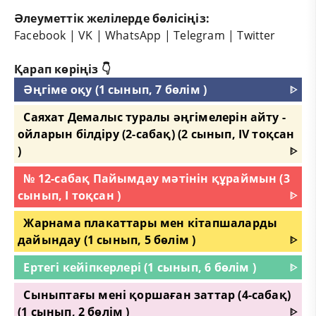
Әлеуметтік желілерде бөлісіңіз:
Facebook
|
VK
|
WhatsApp
|
Telegram
|
Twitter
Қарап көріңіз 👇
Әңгіме оқу (1 сынып, 7 бөлім )
ᐈ
Саяхат Демалыс туралы әңгімелерін айту -
ойларын білдіру (2-сабақ) (2 сынып, IV тоқсан
)
ᐈ
№ 12-сабақ Пайымдау мәтінін құраймын (3
сынып, I тоқсан )
ᐈ
Жарнама плакаттары мен кітапшаларды
дайындау (1 сынып, 5 бөлім )
ᐈ
Ертегі кейіпкерлері (1 сынып, 6 бөлім )
ᐈ
Сыныптағы мені қоршаған заттар (4-сабақ)
(1 сынып, 2 бөлім )
ᐈ