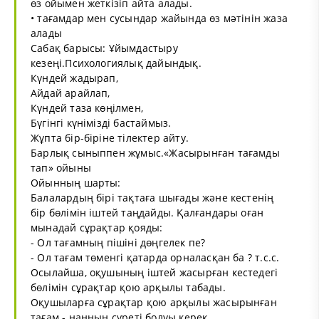
өз ойымен жеткізіп айта алады.
• тағамдар мен сусындар жайында өз мәтінін жаза
алады
Сабақ барысы: Ұйымдастыру
кезеңі.Психологиялық дайындық.
Күндей жадырап,
Айдай арайлап,
Күндей таза көңілмен,
Бүгінгі күнімізді бастаймыз.
Жұпта бір-біріне тілектер айту.
Барлық сыныппен жұмыс.«Жасырынған тағамды
тап» ойыны
Ойынның шарты:
Балалардың бірі тақтаға шығады және кестенің
бір бөлімін іштей таңдайды. Қалғандары оған
мынадай сұрақтар қояды:
- Ол тағамның пішіні дөңгелек пе?
- Ол тағам төменгі қатарда орналасқан ба ? т.с.с.
Осылайша, оқушының іштей жасырған кестедегі
бөлімін сұрақтар қою арқылы табады.
Оқушыларға сұрақтар қою арқылы жасырынған
тағам - нанның суреті болуы керек.