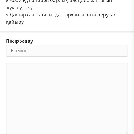
»
Абай Құнанбаев барлық өлеңдер жинағын
жүктеу, оқу
»
Дастархан батасы: дастарханға бата беру, ас
қайыру
Пікір жазу