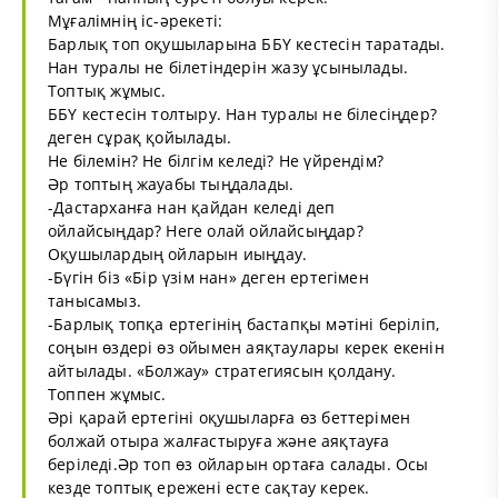
Мұғалімнің іс-әрекеті:
Барлық топ оқушыларына ББҮ кестесін таратады.
Нан туралы не білетіндерін жазу ұсынылады.
Топтық жұмыс.
ББҮ кестесін толтыру. Нан туралы не білесіңдер?
деген сұрақ қойылады.
Не білемін? Не білгім келеді? Не үйрендім?
Әр топтың жауабы тыңдалады.
-Дастарханға нан қайдан келеді деп
ойлайсыңдар? Неге олай ойлайсыңдар?
Оқушылардың ойларын иыңдау.
-Бүгін біз «Бір үзім нан» деген ертегімен
танысамыз.
-Барлық топқа ертегінің бастапқы мәтіні беріліп,
соңын өздері өз ойымен аяқтаулары керек екенін
айтылады. «Болжау» стратегиясын қолдану.
Топпен жұмыс.
Әрі қарай ертегіні оқушыларға өз беттерімен
болжай отыра жалғастыруға және аяқтауға
беріледі.Әр топ өз ойларын ортаға салады. Осы
кезде топтық ережені есте сақтау керек.