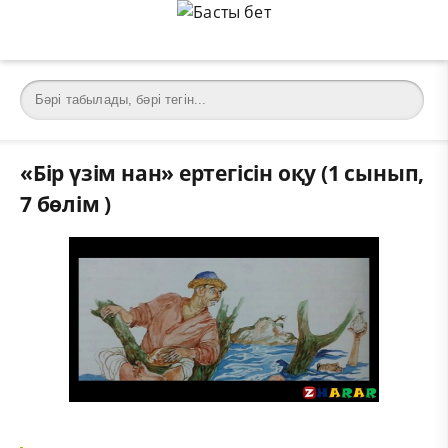
«Бір үзім нан» ертегісін оқу (1 сынып,
7 бөлім )