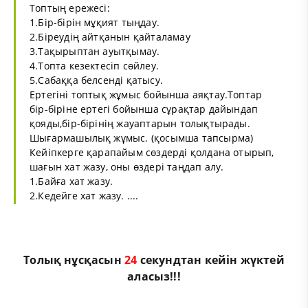
Топтың ережесі:
1.Бір-бірін мұқият тыңдау.
2.Біреудің айтқанын қайталамау
3.Тақырыптан ауытқымау.
4.Топта кезектесіп сөйлеу.
5.Сабаққа белсенді қатысу.
Ертегіні топтық жұмыс бойынша аяқтау.Топтар
бір-біріне ертегі бойынша сұрақтар дайындап
қояды,бір-бірінің жауаптарын толықтырады.
Шығармашылық жұмыс. (қосымша тапсырма)
Кейіпкерге қарапайым сөздерді қолдана отырып,
шағын хат жазу, оны өздері таңдап алу.
1.Байға хат жазу.
2.Кедейге хат жазу. ....
Толық нұсқасын
23
секундтан кейін жүктей
аласыз!!!