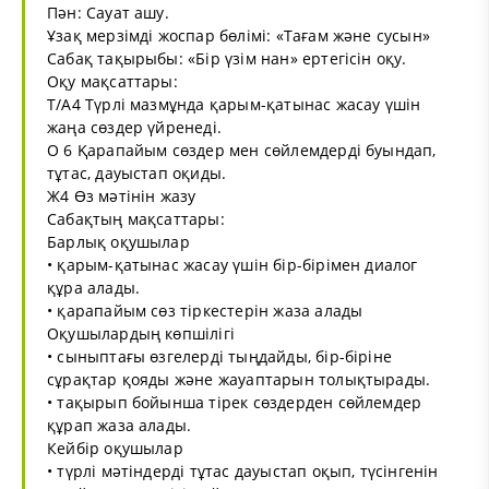
Пән: Сауат ашу.
Ұзақ мерзімді жоспар бөлімі: «Тағам және сусын»
Сабақ тақырыбы: «Бір үзім нан» ертегісін оқу.
Оқу мақсаттары:
Т/А4 Түрлі мазмұнда қарым-қатынас жасау үшін
жаңа сөздер үйренеді.
О 6 Қарапайым сөздер мен сөйлемдерді буындап,
тұтас, дауыстап оқиды.
Ж4 Өз мәтінін жазу
Сабақтың мақсаттары:
Барлық оқушылар
• қарым-қатынас жасау үшін бір-бірімен диалог
құра алады.
• қарапайым сөз тіркестерін жаза алады
Оқушылардың көпшілігі
• сыныптағы өзгелерді тыңдайды, бір-біріне
сұрақтар қояды және жауаптарын толықтырады.
• тақырып бойынша тірек сөздерден сөйлемдер
құрап жаза алады.
Кейбір оқушылар
• түрлі мәтіндерді тұтас дауыстап оқып, түсінгенін