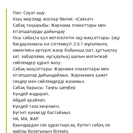
Пән: Сауат ашу.
Ұзақ мерзімді жоспар бөлімі: «Саяхат»
Сабақ тақырыбы: Жарнама плакаттары мен
кітапшаларды дайындау
Осы сабақта қол жеткізілетін оқу мақсаттары: (оқу
бағдарламасы на сілтемеу)1.3.6.1 мұғалімнің
көмегімен әртүрлі жанр бойынша (хат, құттықтау
хат, хабарлама, нұсқаулық) шағын мәтін/жай
сөйлемдер құрап жазу.
Сабақ мақсаттары: Жарнама плакаттары мен
кітапшалар дайындаймыз. Жарнамаға қажет
сөздер мен сөйлемдерді жазамыз.
Сабақ барысы: Таңғы шеңбер
Күндей жадырап,
Айдай арайлап,
Күндей таза көңілмен,
Бүгінгі күнімізді бастаймыз.
НА, МА, ЖАР
Буындардан сөз құрастырсақ, бүгінгі сабақ не
жайлы болатынын білеміз.