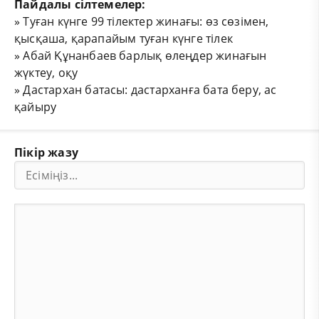
Пайдалы сілтемелер:
»
Туған күнге 99 тілектер жинағы: өз сөзімен,
қысқаша, қарапайым туған күнге тілек
»
Абай Құнанбаев барлық өлеңдер жинағын
жүктеу, оқу
»
Дастархан батасы: дастарханға бата беру, ас
қайыру
Пікір жазу