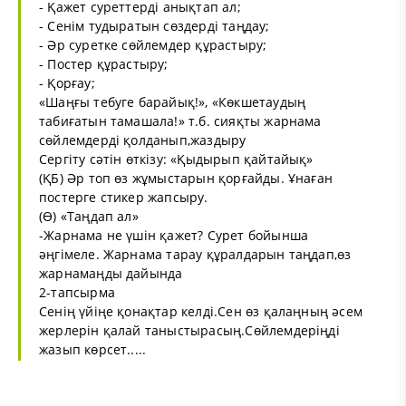
- Қажет суреттерді анықтап ал;
- Сенім тудыратын сөздерді таңдау;
- Әр суретке сөйлемдер құрастыру;
- Постер құрастыру;
- Қорғау;
«Шаңғы тебуге барайық!», «Көкшетаудың
табиғатын тамашала!» т.б. сияқты жарнама
сөйлемдерді қолданып,жаздыру
Сергіту сәтін өткізу: «Қыдырып қайтайық»
(ҚБ) Әр топ өз жұмыстарын қорғайды. Ұнаған
постерге стикер жапсыру.
(Ө) «Таңдап ал»
-Жарнама не үшін қажет? Сурет бойынша
әңгімеле. Жарнама тарау құралдарын таңдап,өз
жарнамаңды дайында
2-тапсырма
Сенің үйіңе қонақтар келді.Сен өз қалаңның әсем
жерлерін қалай таныстырасың.Сөйлемдеріңді
жазып көрсет.....