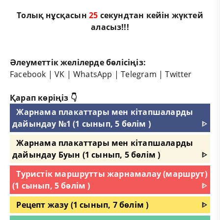
Толық нұсқасын
25
секундтан кейін жүктей
аласыз!!!
Әлеуметтік желілерде бөлісіңіз:
Facebook
|
VK
|
WhatsApp
|
Telegram
|
Twitter
Қарап көріңіз 👇
Жарнама плакаттары мен кітапшаларды
дайындау №1 (1 сынып, 5 бөлім )
ᐈ
Жарнама плакаттары мен кітапшаларды
дайындау Буын (1 сынып, 5 бөлім )
ᐈ
Туристік маршрутты жарнамалау (маршрут)
(1 сынып, 5 бөлім )
ᐈ
Рецепт жазу (1 сынып, 7 бөлім )
ᐈ