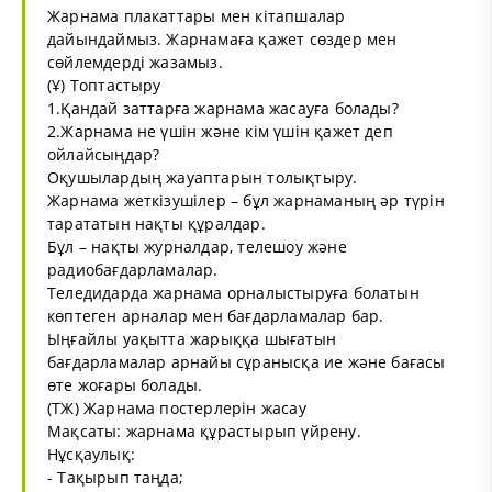
Жарнама плакаттары мен кітапшалар
дайындаймыз. Жарнамаға қажет сөздер мен
сөйлемдерді жазамыз.
(Ұ) Топтастыру
1.Қандай заттарға жарнама жасауға болады?
2.Жарнама не үшін және кім үшін қажет деп
ойлайсыңдар?
Оқушылардың жауаптарын толықтыру.
Жарнама жеткізушілер – бұл жарнаманың әр түрін
тарататын нақты құралдар.
Бұл – нақты журналдар, телешоу және
радиобағдарламалар.
Теледидарда жарнама орналыстыруға болатын
көптеген арналар мен бағдарламалар бар.
Ыңғайлы уақытта жарыққа шығатын
бағдарламалар арнайы сұранысқа ие және бағасы
өте жоғары болады.
(ТЖ) Жарнама постерлерін жасау
Мақсаты: жарнама құрастырып үйрену.
Нұсқаулық:
- Тақырып таңда;