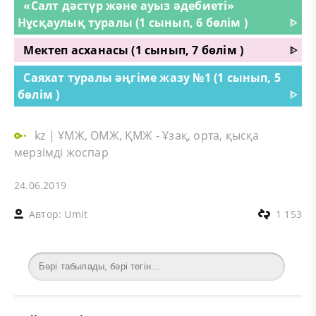
«Cалт дәстүр және ауыз әдебиеті»
Нұсқаулық туралы (1 сынып, 6 бөлім )
ᐈ
Мектеп асханасы (1 сынып, 7 бөлім )
ᐈ
Саяхат туралы әңгіме жазу №1 (1 сынып, 5
бөлім )
ᐈ
kz
|
ҰМЖ, ОМЖ, ҚМЖ - Ұзақ, орта, қысқа
мерзімді жоспар
24.06.2019
Автор:
Umit
1 153