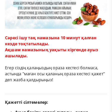
Сәресі ішу таң намазына 10 минут қалған
кезде тоқтатылады.
Ақшам намазының уақыты кіргенде ауыз
ашылады.
Егер сіздің қалаңыздың ораза кестесі болмаса,
астында "маған осы қаланың ораза кестесі қажет"
деп жазба қалдырыңыз!
Қажетті сілтемелер: