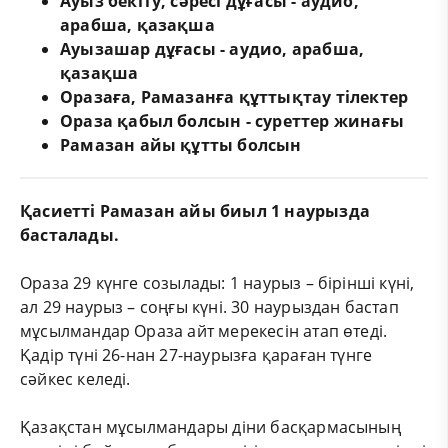
Ауыз бекіту, сәресі дұғасы - аудио,
арабша, қазақша
Ауызашар дұғасы - аудио, арабша,
қазақша
Оразаға, Рамазанға құттықтау тілектер
Ораза қабыл болсын - суреттер жинағы
Рамазан айы құтты болсын
Қасиетті Рамазан айы биыл 1 наурызда
басталады.
Ораза 29 күнге созылады: 1 наурыз – бірінші күні,
ал 29 наурыз – соңғы күні. 30 наурыздан бастап
мұсылмандар Ораза айт мерекесін атап өтеді.
Қадір түні 26-нан 27-наурызға қараған түнге
сәйкес келеді.
Қазақстан мұсылмандары діни басқармасының