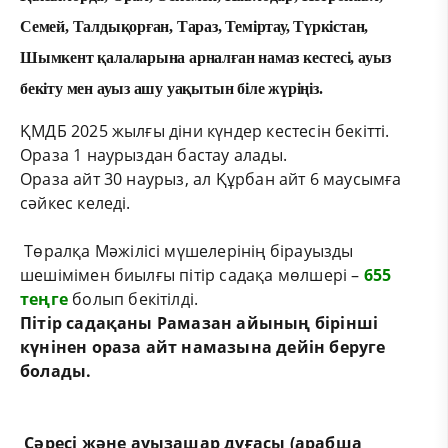
Семей, Талдықорған, Тараз, Теміртау, Түркістан,
Шымкент қалаларына арналған намаз кестесі, ауыз
бекіту мен ауыз ашу уақытын біле жүріңіз.
ҚМДБ 2025 жылғы діни күндер кестесін бекітті.
Ораза 1 наурыздан бастау алады.
Ораза айт 30 наурыз, ал Құрбан айт 6 маусымға
сәйкес келеді.
Төралқа Мәжілісі мүшелерінің бірауызды
шешімімен биылғы пітір садақа мөлшері –
655
теңге
болып бекітілді.
Пітір садақаны Рамазан айының бірінші
күнінен ораза айт намазына дейін беруге
болады.
Сәресі және ауызашар дұғасы (арабша