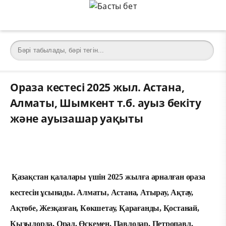
Ораза кестесі 2025 жыл. Астана,
Алматы, Шымкент т.б. ауыз бекіту
және ауызашар уақыты
Қазақстан қалалары үшін 2025 жылға арналған ораза
кестесін ұсынады. Алматы, Астана, Атырау, Ақтау,
Ақтөбе, Жезқазған, Көкшетау, Қарағанды, Қостанай,
Қызылорда, Орал, Өскемен, Павлодар, Петропавл,