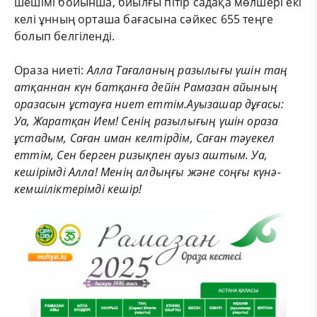
шешімі бойынша, биылғы пітір садақа мөлшері екі
келі ұнның орташа бағасына сәйкес 655 теңге
болып белгіленді.
Ораза ниеті:
Алла Тағаланың разылығы үшін таң
атқаннан күн батқанға дейін Рамазан айының
оразасын ұстауға ниет еттім.Ауызашар дұғасы:
Уа, Жаратқан Ием! Сенің разылығың үшін ораза
ұстадым, Саған иман келтірдім, Саған тәуекел
еттім, Сен берген ризықпен ауыз аштым. Уа,
кешірімді Алла! Менің алдыңғы және соңғы күнә-
кемшіліктерімді кешір!