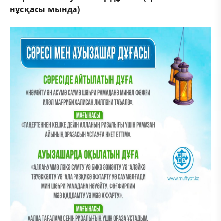
нұсқасы мында)