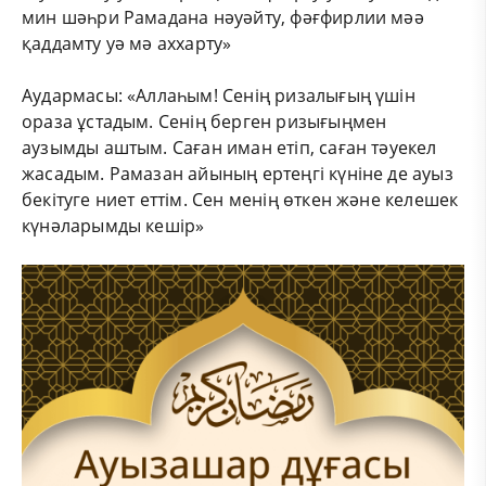
мин шәһри Рамадана нәуәйту, фәғфирлии мәә
қаддамту уә мә аххарту»
Аудармасы: «Аллаһым! Сенің ризалығың үшін
ораза ұстадым. Сенің берген ризығыңмен
аузымды аштым. Саған иман етіп, саған тәуекел
жасадым. Рамазан айының ертеңгі күніне де ауыз
бекітуге ниет еттім. Сен менің өткен және келешек
күнәларымды кешір»