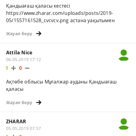
Қандыағаш қаласы кестесі
https://www.zharar.com/uploads/posts/2019-
05/1557161528_cvcvcv.png астана уақытымен
Жауап беру
Attila Nice
06.05.2019 17:12
1
0
Ақтөбе облысы Мұғалжар ауданы Қандыағаш
қаласы
Жауап беру
ZHARAR
05.05.2019 07:57