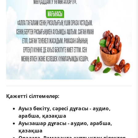
Қажетті сілтемелер:
Ауыз бекіту, сәресі дұғасы - аудио,
арабша, қазақша
Ауызашар дұғасы - аудио, арабша,
қазақша
Оразаға, Рамазанға құттықтау тілектер