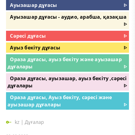
Ауызашар дұғасы
ᐈ
Ауызашар дұғасы - аудио, арабша, қазақша
ᐈ
Сәресі дұғасы
ᐈ
Ауыз бекіту дұғасы
ᐈ
Ораза дұғасы, ауыз бекіту және ауызашар
дұғалары
ᐈ
Ораза дұғасы, ауызашар, ауыз бекіту ,сәресі
дұғалары
ᐈ
Ораза дұғасы, Ауыз бекіту, сәресі және
ауызашар дұғалары
ᐈ
kz
|
Дұғалар