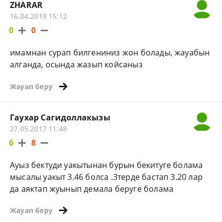
ZHARAR
16.04.2019 15:12
0
0
имамнан сурап билгениниз жон болады, жауабын
алганда, осында жазып койсаныз
Жауап беру
Гаухар Сагидоллакызы
27.05.2017 11:48
6
8
Ауыз бектуди уакытынан бурын бекитуге болама
мысалы уакыт 3.46 болса .3терде бастап 3.20 лар
да аяктап жуынып демала беруге болама
Жауап беру