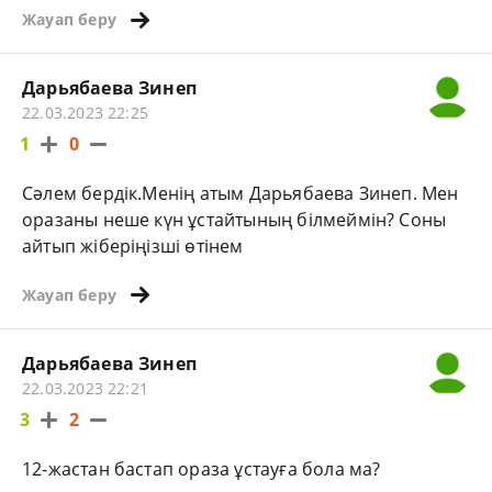
Жауап беру
Дарьябаева Зинеп
22.03.2023 22:25
1
0
Сәлем бердік.Менің атым Дарьябаева Зинеп. Мен
оразаны неше күн ұстайтының білмеймін? Соны
айтып жіберіңізші өтінем
Жауап беру
Дарьябаева Зинеп
22.03.2023 22:21
3
2
12-жастан бастап ораза ұстауға бола ма?