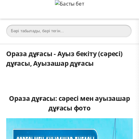
Ораза дұғасы - Ауыз бекіту (сәресі)
дұғасы, Ауызашар дұғасы
Ораза дұғасы: сәресі мен ауызашар
дұғасы фото