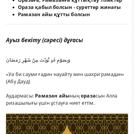
Ораза қабыл болсын - суреттер жинағы
Рамазан айы құтты болсын
Ауыз бекіту (сәресі) дұғасы
وَبِصَوْمِ غَدٍ نَّوَيْتَ مِنْ شَهْرِ رَمَضَانَ
«Уа би сауми ғадин науайту мин шахри рамадан»
(Абу Дауд)
Аудармасы:
Рамазан айы
ның
ораза
сын Алла
ризашылығы үшін ұстауға ниет еттім.