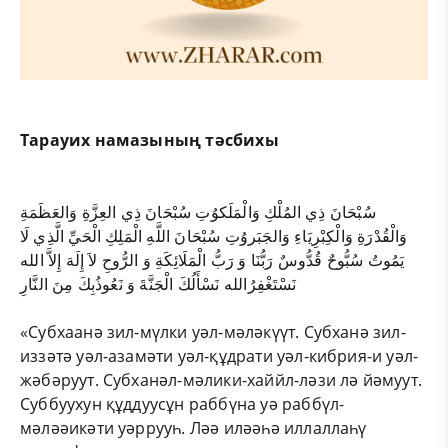
Тарауих намазының тәсбихы
سُبْحَانَ ذِي المُلْكِ وَالْمَلَكوُتِ سُبْحَانَ ذِي العِزَّةِ وَالعَظَمَةِ
وَالْقُدْرَةِ وَالْكِبْرِيَاءِ وَالجَبَروُتِ سُبْحَانَ اللَّهِ الْمَلِكِ الْحَيِّ الَّذِي لَا
يَمُوتُ سُبُّوحٌ قُدُّوسٌ رَبُّنَا وَ رَبُّ الْمَلَائِكَةِ وَ الرُّوحِ لاَ إِلَهَ إِلاَّ الله
نَسْتَغْفِرُالله نَسْأَلُكَ الْجَنَّةَ وَ نَعُوذُبِكَ مِنَ النَّارِ
«Субхаанә зил-мүлки уәл-мәләкүүт. Субханә зил-
иззәтә уәл-азамәти уәл-құдрати уәл-кибрия-и уәл-
жәбәруут. Субханәл-мәлики-хаййл-ләзи лә йәмуут.
Суббуухун құддуусұн раббүна уә раббүл-
мәләәикәти уәррууһ. Ләә иләәһә иллаллаһү