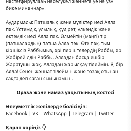
нәстәғфирұллааһ нәсәлүкәл жәннәтә уә нә узү
бикә минәннар».
Аудармасы: Патшалық және мүліктер иесі Алла
пәк. Үстемдік, ұлылық, құдірет, үлкендік және
өктемдік иесі Алла пәк. Өлмейтін (мәңгі) тірі
(патшалардың) патша Алла пәк. Өте пәк, тым
кіршіксіз Раббымыз, әрі періштелердің Раббы, әрі
Жәбірейілдің Раббы, Алладан басқа ешбір
Жаратушы жоқ. Алладан жарылқау тілеймін. Я, бір
Алла! Сенен жәннат тілеймін және тозақ отынан
сақта деп саған сыйынамын.
Ораза және намаз уақытының кестесі
Әлеуметтік желілерде бөлісіңіз:
Facebook
|
VK
|
WhatsApp
|
Telegram
|
Twitter
Қарап көріңіз 👇