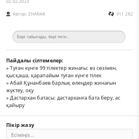
02.02.2023
Автор:
ZHARAR
911 282
Пайдалы сілтемелер:
»
Туған күнге 99 тілектер жинағы: өз сөзімен,
қысқаша, қарапайым туған күнге тілек
»
Абай Құнанбаев барлық өлеңдер жинағын
жүктеу, оқу
»
Дастархан батасы: дастарханға бата беру, ас
қайыру
Пікір жазу