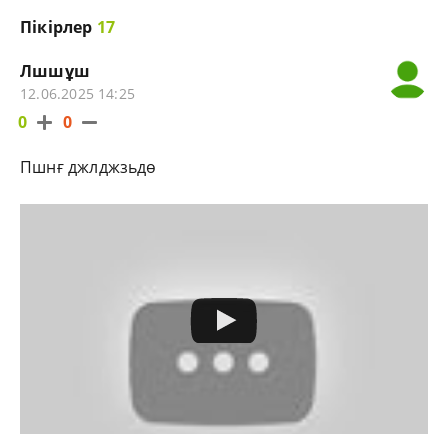
Пікірлер
17
Лшшұш
12.06.2025 14:25
0
0
Пшнғ джлджзьдө