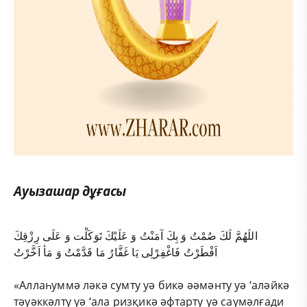
Ауызашар дұғасы
اللَهُمَّ لَكَ صُمْتُ وَ بِكَ آمَنْتُ وَ عَلَيْكَ تَوَكَلْت وَ عَلَى رِزْقِكَ
اَفْطَرْتُ فَاغْفِرْلِى يَا غَفَّارُ مَا قَدَّمْتُ وَ مَأ اَخَّرْتُ
«Аллаһуммә ләкә сумту уә бикә әәмәнту уә ‘аләйкә
тәуәккәлту уә ‘ала ризқикә әфтарту уә саумәлғади