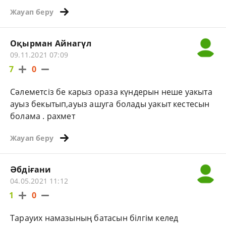
Жауап беру
Оқырман Айнагүл
09.11.2021 07:09
7
0
Сәлеметсіз бе карыз ораза күндерын неше уакыта
ауыз бекытып,ауыз ашуга болады уакыт кестесын
болама . рахмет
Жауап беру
Әбдіғани
04.05.2021 11:12
1
0
Тарауих намазының батасын білгім келед