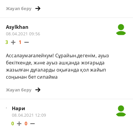
Жауап беру
Asylkhan
08.04.2021 09:56
3
1
Ассалаумағалейкум! Сұрайын.дегенім, ауыз
бекіткенде, жəне ауыз ашқанда жоғарыда
жазылған дұғаларды оқығанда қол жайып
соңынан бет сипайма
Жауап беру
Нари
08.04.2021 12:09
0
0