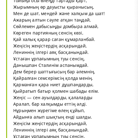
Тойыңа осы өлеңді тартады қарт,
Жырымның өр дауысты қыранысың,
Мен де шат, мендей және халқым да шат!
Ажарың алтын сәуле атқан таңдай,
Сөйлемен дабысыңды домбыра алмай,
Көреген партияның сенсің көзі,
Қай халық қарар саған құмарланбай.
Жеңісің жеңістердің асқарындай,
Лениннің ілгері аяқ басқанындай.
Ұстаған ұрпағымның туы сенсің,
Данышпан Сталинім аспанымдай.
Дем берер шаттығысың бар әлемнің,
Қайралған семсерімсің қолда менің.
Қарманған қара ниет дұшпандарды,
Қыйратып батыр қолмен шабады елім.
Жеңіс — сен ауылдарды, қалаларды
Аралап, бар халқымды еттің әлді.
Нұрыңмен жүрегіме өлең құйып,
Айдынға алып шықтың енді шалды.
Жеңісім жеңістердің асқарындай,
Лениннің ілгері аяқ басқанындай.
Ұстаған ұрпағымның туы сенсін.