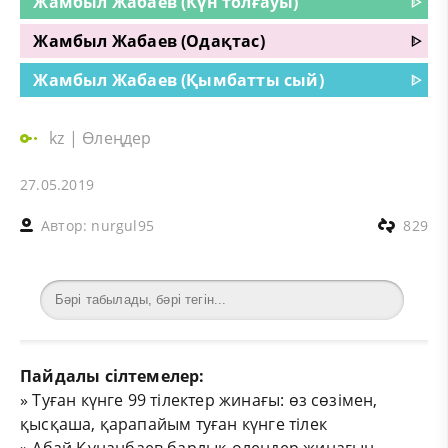
Жамбыл Жабаев (Күн толғауы)
ᐈ
Жамбыл Жабаев (Одақтас)
ᐈ
Жамбыл Жабаев (Қымбатты сый)
ᐈ
kz
|
Өлеңдер
27.05.2019
Автор:
nurgul95
829
Пайдалы сілтемелер:
»
Туған күнге 99 тілектер жинағы: өз сөзімен,
қысқаша, қарапайым туған күнге тілек
»
Абай Құнанбаев барлық өлеңдер жинағын