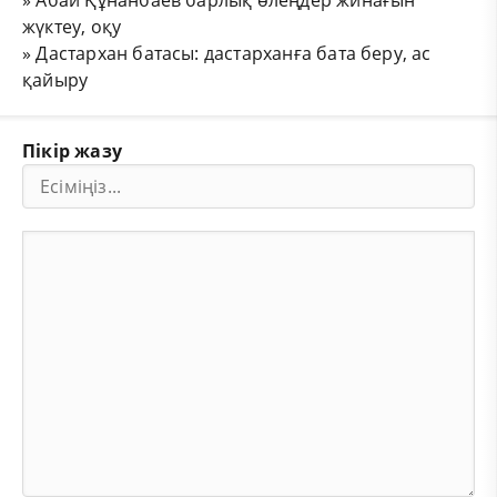
жүктеу, оқу
»
Дастархан батасы: дастарханға бата беру, ас
қайыру
Пікір жазу