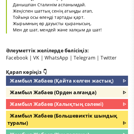
Данышпан Сталинім аспанымдай.
Жеңіспен шаттық сенің атыңды атап,
Тойыңа осы өлеңді тартады қарт.
Жырымның өр дауысты қыранысың,
Мен де шат, мендей және халқым да шат!
Әлеуметтік желілерде бөлісіңіз:
Facebook
|
VK
|
WhatsApp
|
Telegram
|
Twitter
Қарап көріңіз 👇
Жамбыл Жабаев (Қайта келген жастық)
ᐈ
Жамбыл Жабаев (Орден алғанда)
ᐈ
Жамбыл Жабаев (Халықтың сәлемі)
ᐈ
Жамбыл Жабаев (Большевиктік шындық
туралы)
ᐈ