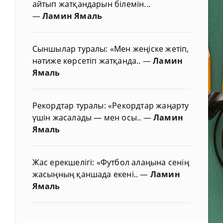
айтып жатқандарын білемін...
—
Ламин Ямаль
Сыншылар туралы: «Мен жеңіске жетіп,
нәтиже көрсетіп жатқанда..
—
Ламин
Ямаль
Рекордтар туралы: «Рекордтар жаңарту
үшін жасалады — мен осы..
—
Ламин
Ямаль
Жас ерекшелігі: «Футбол алаңына сенің
жасыңның қаншада екені..
—
Ламин
Ямаль