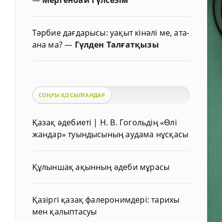
Тәрбие дағдарысы: уақыт кінәлі ме, ата-
ана ма?
—
Гүлден Талғатқызы
СОҢҒЫ ҚОСЫЛҒАНДАР
Қазақ әдебиеті | Н. В. Гогольдің «Өлі
жандар» туындысының аудама нұсқасы
Құлыншақ ақынның әдеби мұрасы
Қазіргі қазақ фалеронимдері: тарихы
мен қалыптасуы