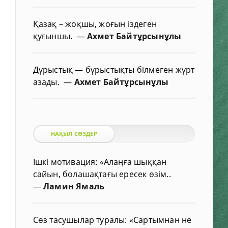
Қазақ – жоқшы, жоғын іздеген
қуғыншы.
—
Ахмет Байтұрсынұлы
Дұрыстық — бұрыстықты білмеген жұрт
азады.
—
Ахмет Байтұрсынұлы
НАҚЫЛ СӨЗДЕР
Ішкі мотивация: «Алаңға шыққан
сайын, болашақтағы ересек өзім..
—
Ламин Ямаль
Сөз тасушылар туралы: «Сартымнан не