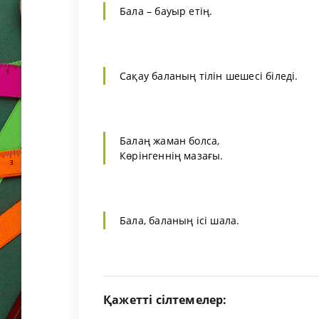
Бала – бауыр етің.
Сақау баланың тілін шешесі біледі.
Балаң жаман болса,
Көрінгеннің мазағы.
Бала, баланың ісі шала.
Қажетті сілтемелер: