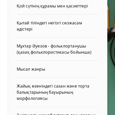
Қой сүтінің құрамы мен қасиеттері
Қытай тіліндегі негізгі сөзжасам
әдістері
Мұхтар Әуезов - фольклортанушы
(қазақ фольклористикасы бойынша)
Мысал жанры
Жайық өзеніндегі сазан және торта
балықтарының бауырының
морфологиясы