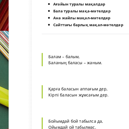
Ағайын туралы мақалдар
Бала туралы мақа-мәтелдер
Ана жайлы мақал-мәтелдер
Сайттағы барлық мақал-мәтелдер
Балам – балым,
Баланың баласы – жаным.
Қарға баласын аппағым дер,
Кірпі баласын жұмсағым дер.
Бойымдай бой табылса да,
Ойымдай ой табылмас.