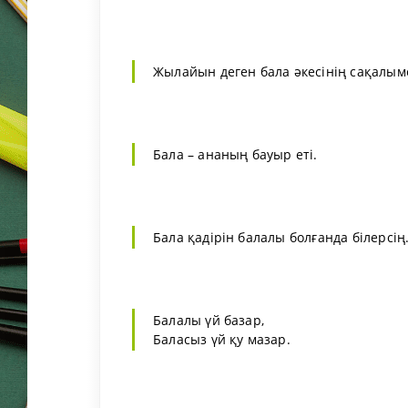
Жылайын деген бала әкесінің сақалым
Бала – ананың бауыр еті.
Бала қадірін балалы болғанда білерсің
Балалы үй базар,
Баласыз үй қу мазар.