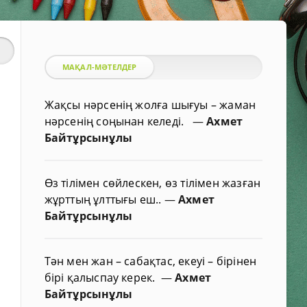
МАҚАЛ-МӘТЕЛДЕР
Жақсы нәрсенің жолға шығуы – жаман
нәрсенің соңынан келеді.
—
Ахмет
Байтұрсынұлы
Өз тілімен сөйлескен, өз тілімен жазған
жұрттың ұлттығы еш..
—
Ахмет
Байтұрсынұлы
Тән мен жан – сабақтас, екеуі – бірінен
бірі қалыспау керек.
—
Ахмет
Байтұрсынұлы