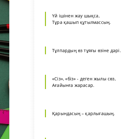
Үй ішінен жау шықса,
Тұра қашып құтылмассың.
Тұлпардың өз тұяғы өзіне дәрі.
«Сіз», «біз» - деген жылы сөз,
Ағайынға жарасар.
Қарындасың – қарлығашың.