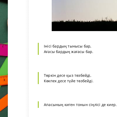
Інісі бардың тынысы бар,
Ағасы бардың жағасы бар.
Төркін десе қыз төзбейді,
Көкпек десе түйе төзбейді.
Апасының киген тонын сіңлісі де киер.