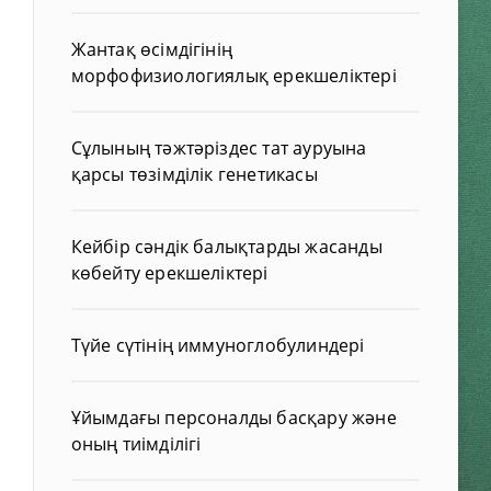
Жантақ өсімдігінің
морфофизиологиялық ерекшеліктері
Сұлының тәжтәріздес тат ауруына
қарсы төзімділік генетикасы
Кейбір сәндік балықтарды жасанды
көбейту ерекшеліктері
Түйе сүтінің иммуноглобулиндері
Ұйымдағы персоналды басқару және
оның тиімділігі