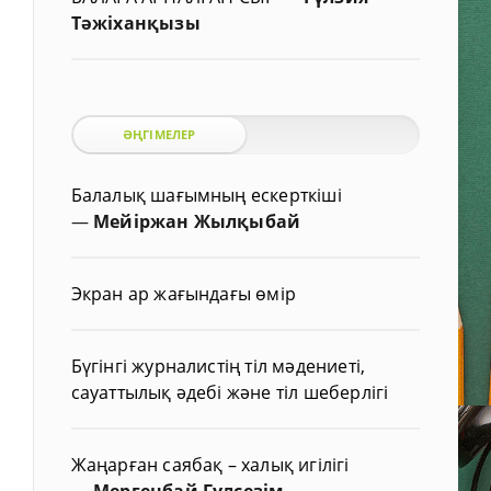
Тәжіханқызы
ӘҢГІМЕЛЕР
Балалық шағымның ескерткіші
—
Мейіржан Жылқыбай
Экран ар жағындағы өмір
Бүгінгі журналистің тіл мәдениеті,
сауаттылық әдебі және тіл шеберлігі
Жаңарған саябақ – халық игілігі
—
Мергенбай Гүлсезім