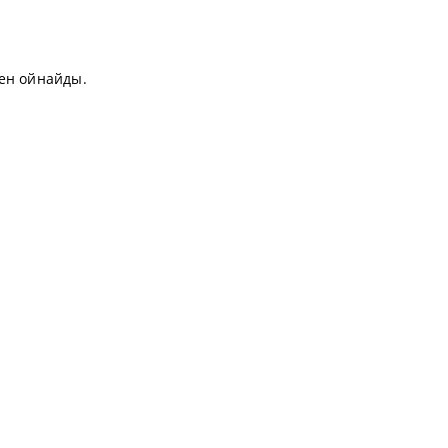
ен ойнайды.
.