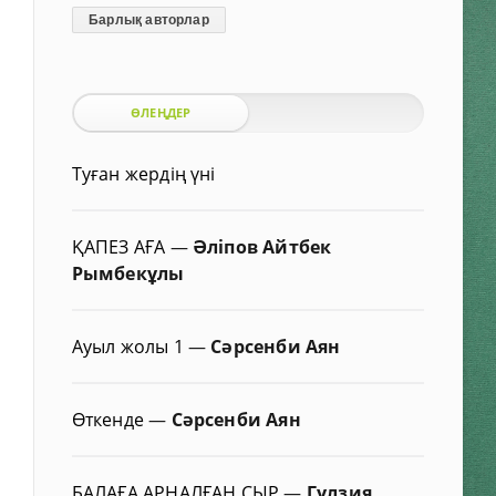
Барлық авторлар
ӨЛЕҢДЕР
Туған жердің үні
ҚАПЕЗ АҒА
—
Әліпов Айтбек
Рымбекұлы
Ауыл жолы 1
—
Сәрсенби Аян
Өткенде
—
Сәрсенби Аян
БАЛАҒА АРНАЛҒАН СЫР
—
Гүлзия