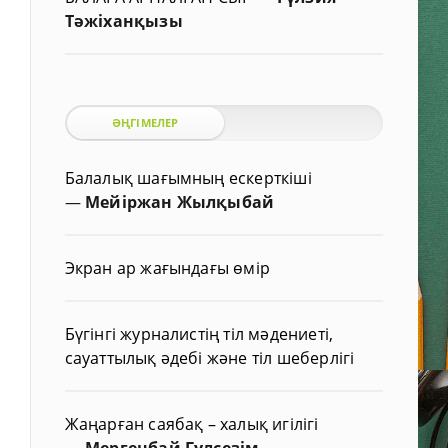
Тәжіханқызы
ӘҢГІМЕЛЕР
Балалық шағымның ескерткіші
—
Мейіржан Жылқыбай
Экран ар жағындағы өмір
Бүгінгі журналистің тіл мәдениеті,
сауаттылық әдебі және тіл шеберлігі
Жаңарған саябақ – халық игілігі
—
Мергенбай Гүлсезім