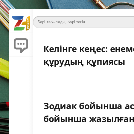
Келінге кеңес: ене
құрудың құпиясы
Зодиак бойынша а
бойынша жазылған 