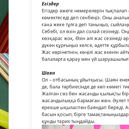
Егіздер
Егіздер әжеге немерелерін тықпалап
көмектеседі деп сенбеңіз. Оны аналық
ғана жеке тұлға деп таныңыз, сыйлаңыз
Себебі, ол өзін дәл солай сезінеді. 
көзқарас жоқ. Өзін әлі жас сезінеді әр
дүкен құрғыңыз келсе, әдетте құрбы
Жас көрінетінін, көңілі жас екенін а
балаларға қарау мен үй шаруашылығы
Шаян
Ол – отбасының ұйытқысы. Шаян енем
де, бала тәрбиесінде де көп көмегі т
Жалған сөз бен жасанды қылықты бір
жасандылыққа бармаған жөн. Әулет т
ерекше ықыласпен баяндап береді. А
басын қосып, бірге тамақтаныңыздар.
құнды тарих тыңдайды.