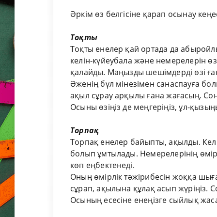
Әркім өз белгісіне қарап осынау кеңе
Тоқты
Тоқты енелер қай ортада да абыройлы
келін-күйеубала және немерелерін өз
қалайды. Маңызды шешімдерді өзі ған
Әженің бұл мінезімен санаспауға бол
ақыл сұрау арқылы ғана жағасың. Сон
Осыны өзіңіз де меңгеріңіз, ұл-қызың
Торпақ
Торпақ енелер байыпты, ақылды. Келге
болып ұмтылады. Немерелерінің өмір
көп еңбектенеді.
Оның өмірлік тәжірибесін жоққа шығ
сұрап, ақылына құлақ асып жүріңіз. Со
Осының есесіне енеңізге сыйлық жаса