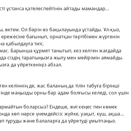
сті ұстанса қателеспейтінін айтады мамандар...
, өктем. Ол бәрін өз бақылауында ұстайды. Ұл-қыз,
 ережесіне бағынып, орнатқан тәртібімен жүргенін
а қабылдауға тиіс.
мас. Барынша құрмет танытып, кез келген жағдайда
да сіздің тарапыңызға жылу мен мейірімін аямайды.
ызға да үйреткеніңіз абзал.
н келіннің де, жас баланың да тілін табуға бірінші
інде маңызды орны бар адам болғысы келеді, сол үшін
армайтын боларсыз? Ендеше, жиі кеңес пен көмек
нда көп нәрсе үнемдейсіз: жүйке, уақыт, күш, ақша...
п тұруды және балаларға да үйретуді ұмытпаңыз.