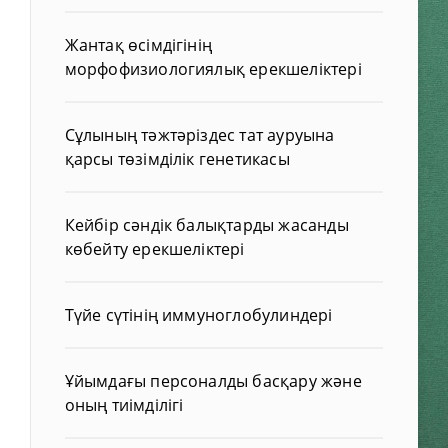
Жантақ өсімдігінің
морфофизиологиялық ерекшеліктері
Сұлының тәжтәріздес тат ауруына
қарсы төзімділік генетикасы
Кейбір сәндік балықтарды жасанды
көбейту ерекшеліктері
Түйе сүтінің иммуноглобулиндері
Ұйымдағы персоналды басқару және
оның тиімділігі