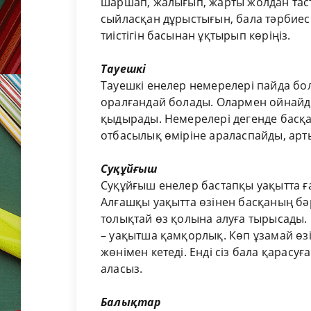
шаршап, жалығып, жарты жолдан таст
сыйласқан дұрыстығын, бала тәрбиесі
тиістігін басынан ұқтырып көріңіз.
Тауешкі
Тауешкі енелер немерелері пайда бо
оралғандай болады. Олармен ойнайды,
қыдырады. Немерелері дегенде басқ
отбасылық өміріне араласпайды, арт
Суқұйғыш
Суқұйғыш енелер бастапқы уақытта ға
Алғашқы уақытта өзінен басқаның бәр
толықтай өз қолына алуға тырысады. 
– уақытша қамқорлық. Көп ұзамай өзін
жөнімен кетеді. Енді сіз бала қарасу
аласыз.
Балықтар