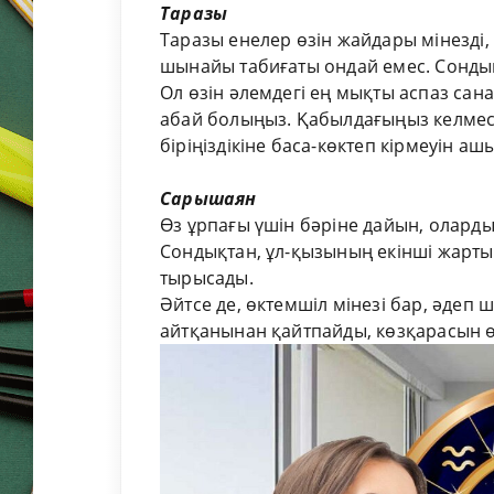
Таразы
Таразы енелер өзін жайдары мінезді, 
шынайы табиғаты ондай емес. Сондықт
Ол өзін әлемдегі ең мықты аспаз сан
абай болыңыз. Қабылдағыңыз келмесе
біріңіздікіне баса-көктеп кірмеуін ашы
Сарышаян
Өз ұрпағы үшін бәріне дайын, оларды
Сондықтан, ұл-қызының екінші жарты
тырысады.
Әйтсе де, өктемшіл мінезі бар, әдеп ш
айтқанынан қайтпайды, көзқарасын өз