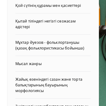
Қой сүтінің құрамы мен қасиеттері
Қытай тіліндегі негізгі сөзжасам
әдістері
Мұхтар Әуезов - фольклортанушы
(қазақ фольклористикасы бойынша)
Мысал жанры
Жайық өзеніндегі сазан және торта
балықтарының бауырының
морфологиясы