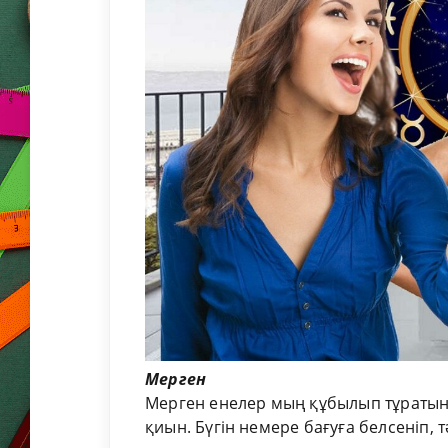
Мерген
Мерген енелер мың құбылып тұратын
қиын. Бүгін немере бағуға белсеніп, 