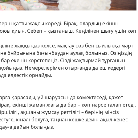
ерін қатты жақсы көреді. Бірақ, олардың екінші
оюы қиын. Себеп – қызғаныш. Көңілінен шығу үшін көп
ңіліне жаққыңыз келсе, мақтау сөз бен сыйлыққа мәрт
 не бұйрығына бағынбаудан аулақ болыңыз. Өзіңіздің
ар екенін көрстепеңіз. Сізді жақтырмай тұрғанын
 қойыңыз. Немерелерімен отырғанда да еш кедергі
да елдестік орнайды.
арға қарасады, үй шаруасында көмектеседі, қажет
рақ, екінші жаман жағы да бар – көп нәрсе талап етеді.
ршілігі, ақшаны жұмсау реттілігі – бәрінің мінсіз
стуге, кінәлі болуға, таңнан кешке дейін ақыл-кеңес
дауға дайын болыңыз.