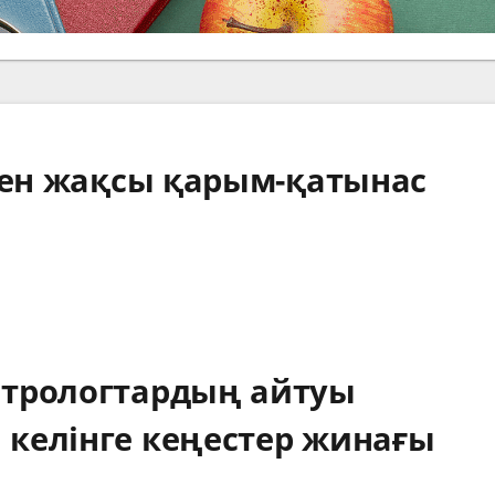
мен жақсы қарым-қатынас
стрологтардың айтуы
келінге кеңестер жинағы