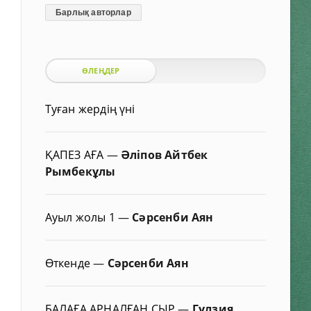
Барлық авторлар
ӨЛЕҢДЕР
Туған жердің үні
ҚАПЕЗ АҒА
—
Әліпов Айтбек
Рымбекұлы
Ауыл жолы 1
—
Сәрсенби Аян
Өткенде
—
Сәрсенби Аян
БАЛАҒА АРНАЛҒАН СЫР
—
Гүлзия