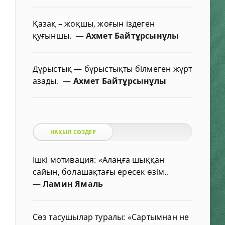
Қазақ – жоқшы, жоғын іздеген
қуғыншы.
—
Ахмет Байтұрсынұлы
Дұрыстық — бұрыстықты білмеген жұрт
азады.
—
Ахмет Байтұрсынұлы
НАҚЫЛ СӨЗДЕР
Ішкі мотивация: «Алаңға шыққан
сайын, болашақтағы ересек өзім..
—
Ламин Ямаль
Сөз тасушылар туралы: «Сартымнан не