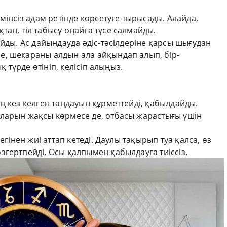
мінсіз адам ретінде көрсетуге тырысады. Алайда,
ан, тіл табысу оңайға түсе салмайды.
айды. Ас дайындауда әдіс-тәсілдеріне қарсы шығудан
, шекараны алдын ала айқындап алып, бір-
қ түрде өтініп, келісіп алыңыз.
ң кез келген таңдауын құрметтейді, қабылдайды.
ларын жақсы көрмесе де, отбасы жарастығы үшін
егінен жиі аттап кетеді. Даулы тақырып туа қалса, өз
гертпейді. Осы қалпымен қабылдауға тиіссіз.