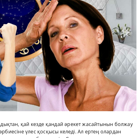
дықтан, қай кезде қандай әрекет жасайтынын болжау
тәрбиесіне үлес қосқысы келеді. Ал ертең олардан