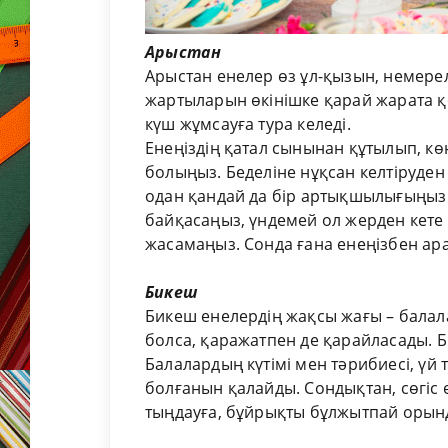
Арыстан
Арыстан енелер өз ұл-қызын, немерел
жартыларын өкінішке қарай жарата қ
күш жұмсауға тура келеді.
Енеңіздің қатал сынынан құтылып, кө
болыңыз. Беделіне нұқсан келтіруден
одан қандай да бір артықшылығыңыз б
байқасаңыз, үндемей ол жерден кете
жасамаңыз. Сонда ғана енеңізбен ара
Бикеш
Бикеш енелердің жақсы жағы – балал
болса, қаражатпен де қарайласады. Бі
Балалардың күтімі мен тәрибиесі, үй ті
болғанын қалайды. Сондықтан, сөгіс е
тыңдауға, бұйрықты бұлжытпай орын