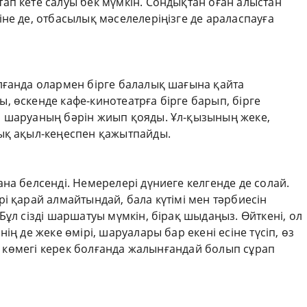
ап кете салуы бек мүмкін. Сондықтан оған алыстан
не де, отбасылық мәселелеріңізге де араласпауға
лғанда олармен бірге балалық шағына қайта
 өскенде кафе-кинотеатрға бірге барып, бірге
а шаруаның бәрін жиып қояды. Ұл-қызының жеке,
ық ақыл-кеңеспен қажытпайды.
на белсенді. Немерелері дүниеге келгенде де солай.
і қарай алмайтындай, бала күтімі мен тәрбиесін
Бұл сізді шаршатуы мүмкін, бірақ шыдаңыз. Өйткені, ол
ің де жеке өмірі, шаруалары бар екені есіне түсіп, өз
ға көмегі керек болғанда жалынғандай болып сұрап