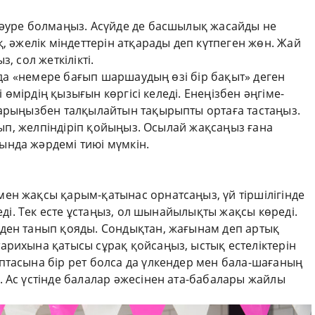
 әуре болмаңыз. Асүйде де басшылық жасайды не
, әжелік міндеттерін атқарады деп күтпеген жөн. Жай
, сол жеткілікті.
Онда «немере бағып шаршаудың өзі бір бақыт» деген
і өмірдің қызығын көргісі келеді. Енеңізбен әңгіме-
ларыңызбен талқылайтын тақырыпты ортаға тастаңыз.
йтып, желпіндіріп қойыңыз. Осылай жақсаңыз ғана
нда жәрдемі тиюі мүмкін.
ен жақсы қарым-қатынас орнатсаңыз, үй тіршілігінде
иеді. Тек есте ұстаңыз, ол шынайылықты жақсы көреді.
ден танып қояды. Сондықтан, жағынам деп артық
арихына қатысы сұрақ қойсаңыз, ыстық естеліктерін
птасына бір рет болса да үлкендер мен бала-шағаның
 Ас үстінде балалар әжесінен ата-бабалары жайлы