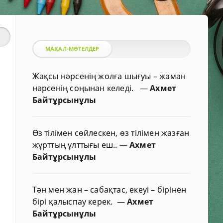
МАҚАЛ-МӘТЕЛДЕР
Жақсы нәрсенің жолға шығуы – жаман
нәрсенің соңынан келеді.
—
Ахмет
Байтұрсынұлы
Өз тілімен сөйлескен, өз тілімен жазған
жұрттың ұлттығы еш..
—
Ахмет
Байтұрсынұлы
Тән мен жан – сабақтас, екеуі – бірінен
бірі қалыспау керек.
—
Ахмет
Байтұрсынұлы