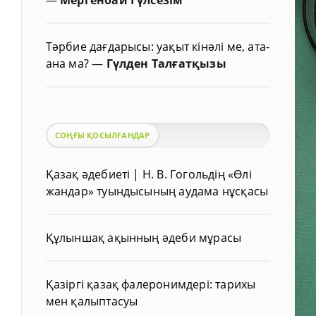
Тәрбие дағдарысы: уақыт кінәлі ме, ата-
ана ма?
—
Гүлден Талғатқызы
СОҢҒЫ ҚОСЫЛҒАНДАР
Қазақ әдебиеті | Н. В. Гогольдің «Өлі
жандар» туындысының аудама нұсқасы
Құлыншақ ақынның әдеби мұрасы
Қазіргі қазақ фалеронимдері: тарихы
мен қалыптасуы