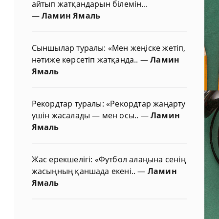
айтып жатқандарын білемін...
—
Ламин Ямаль
Сыншылар туралы: «Мен жеңіске жетіп,
нәтиже көрсетіп жатқанда..
—
Ламин
Ямаль
Рекордтар туралы: «Рекордтар жаңарту
үшін жасалады — мен осы..
—
Ламин
Ямаль
Жас ерекшелігі: «Футбол алаңына сенің
жасыңның қаншада екені..
—
Ламин
Ямаль