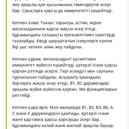
жеу арқылы қан қысымының төмендеуіне әсері
бар. Суықтауға қарсы да иммунитетті күшейтеді.
Кепкен алма: Тыныс тарылуы, астма, жүрек
мазасыздығына қарсы жақсы әсер етеді.
Құрамындағы талшықты ерекшелігімен ішектерді
тазалайды. Көзді шаршататын іскерлерге күніне
бір уыс кепкен алма жеу пайдалы.
Кепкен құрма: Антиоксидант қасиетімен
иммунитет жүйесін күшейтеді, қатерлі ісікке қарсы
қорған ретінде әсерлі. Тері әсемдігі мен саулығы
тұрғысынан пайдалы. Асқорыту қиындығы
барларға жақсы әсер етеді. В1, В2 дәрумендері
арқылы жүйке жүйесіне қорған. Ми функцияларын
реттейді.
Кепкен қара өрік: Мол мөлшерде В1, В2, В3, В6, А,
С және Е дәрумендерін қамтиды. Қатерлі ісікке
және қартаюға қарсы қорғаушы әсері бар.
Құрамындағы калий және магний арқылы бауыр,