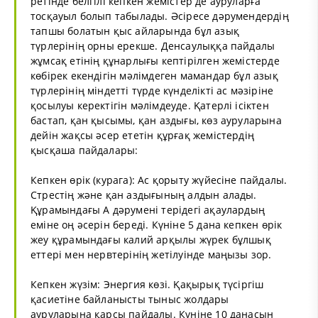
ретінде белгілі кепкен жемістер де ауруларға
тосқауыл болып табылады. Әсіресе дәрумендердің
тапшы болатын қыс айларында бұл азық
түрлерінің орны ерекше. Денсаулыққа пайдалы
жұмсақ етінің құнарлығы кептірілген жемістерде
көбірек екендігін мәлімдеген мамандар бұл азық
түрлерінің міндетті түрде күнделікті ас мәзіріне
қосылуы керектігін мәлімдеуде. Қатерлі ісіктен
бастап, қан қысымы, қан аздығы, көз ауруларына
дейін жақсы әсер ететін құрғақ жемістердің
қысқаша пайдалары:
Кепкен өрік (курага): Ас қорыту жүйесіне пайдалы.
Стрестің және қан аздығының алдын алады.
Құрамындағы А дәрумені терідегі ақаулардың
еміне оң әсерін береді. Күніне 5 дана кепкен өрік
жеу құрамындағы калий арқылы жүрек бұлшық
еттері мен нервтерінің жетілуінде маңызы зор.
Кепкен жүзім: Энергия көзі. Қақырық түсіргіш
қасиетіне байланысты тыныс жолдары
ауруларына қарсы пайдалы. Күніне 10 данасын