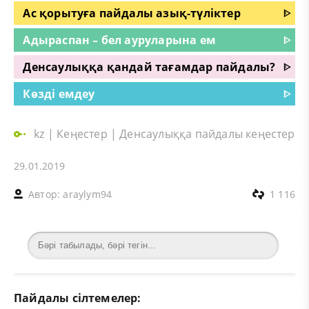
Ас қорытуға пайдалы азық-түліктер
ᐈ
Адыраспан – бел ауруларына ем
ᐈ
Денсаулыққа қандай тағамдар пайдалы?
ᐈ
Көзді емдеу
ᐈ
kz
|
Кеңестер
|
Денсаулыққа пайдалы кеңестер
29.01.2019
Автор:
araylym94
1 116
Пайдалы сілтемелер: