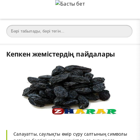
Кепкен жемістердің пайдалары
Салауатты, саулықты өмір сүру салтының символы