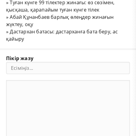
»
Туған күнге 99 тілектер жинағы: өз сөзімен,
қысқаша, қарапайым туған күнге тілек
»
Абай Құнанбаев барлық өлеңдер жинағын
жүктеу, оқу
»
Дастархан батасы: дастарханға бата беру, ас
қайыру
Пікір жазу