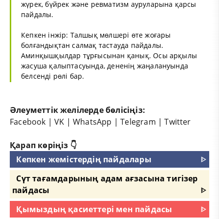
жүрек, бүйрек және ревматизм ауруларына қарсы
пайдалы.
Кепкен інжір: Талшық мөлшері өте жоғары
болғандықтан салмақ тастауда пайдалы.
Аминқышқылдар тұрғысынан қанық. Осы арқылы
жасуша қалыптасуында, дененің жаңалануында
белсенді рөлі бар.
Әлеуметтік желілерде бөлісіңіз:
Facebook
|
VK
|
WhatsApp
|
Telegram
|
Twitter
Қарап көріңіз 👇
Кепкен жемістердің пайдалары
ᐈ
Сүт тағамдарының адам ағзасына тигізер
пайдасы
ᐈ
Қымыздың қасиеттері мен пайдасы
ᐈ