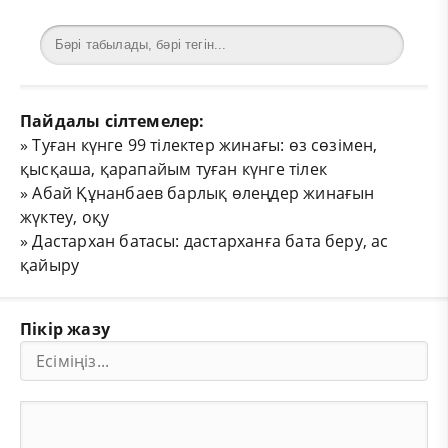
Пайдалы сілтемелер:
»
Туған күнге 99 тілектер жинағы: өз сөзімен,
қысқаша, қарапайым туған күнге тілек
»
Абай Құнанбаев барлық өлеңдер жинағын
жүктеу, оқу
»
Дастархан батасы: дастарханға бата беру, ас
қайыру
Пікір жазу