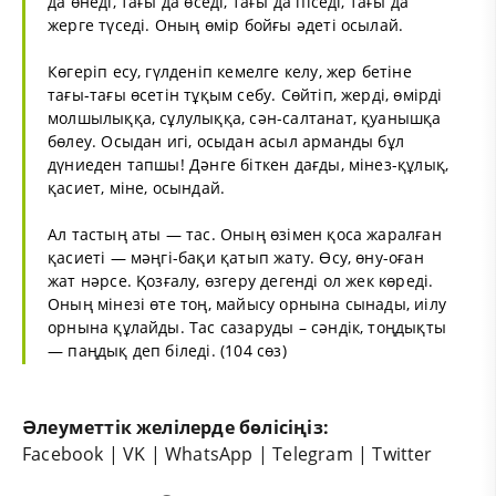
да өнеді, тағы да өседі, тағы да піседі, тағы да
жерге түседі. Оның өмір бойғы әдеті осылай.
Көгеріп есу, гүлденіп кемелге келу, жер бетіне
тағы-тағы өсетін тұқым себу. Сөйтіп, жерді, өмірді
молшылыққа, сұлулыққа, сән-салтанат, қуанышқа
бөлеу. Осыдан игі, осыдан асыл арманды бұл
дүниеден тапшы! Дәнге біткен дағды, мінез-құлық,
қасиет, міне, осындай.
Ал тастың аты — тас. Оның өзімен қоса жаралған
қасиеті — мәңгі-бақи қатып жату. Өсу, өну-оған
жат нәрсе. Қозғалу, өзгеру дегенді ол жек көреді.
Оның мінезі өте тоң, майысу орнына сынады, иілу
орнына құлайды. Тас сазаруды – сәндік, тоңдықты
— паңдық деп біледі. (104 сөз)
Әлеуметтік желілерде бөлісіңіз:
Facebook
|
VK
|
WhatsApp
|
Telegram
|
Twitter