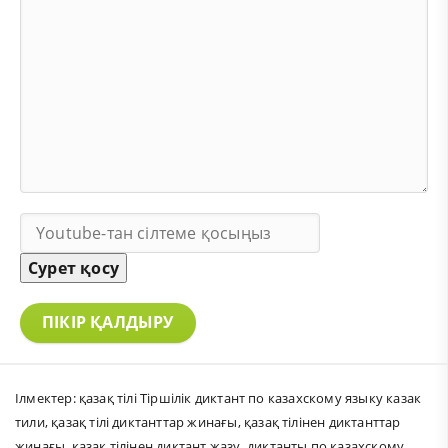
Сурет қосу
ПІКІР ҚАЛДЫРУ
Ілмектер:
қазақ тілі Тіршілік диктант по казахскому языку казак
тили
,
қазақ тілі диктанттар жинағы
,
қазақ тілінен диктанттар
жинағы
,
қазақ тілінен диктант жазу
,
диктанты по казахскому