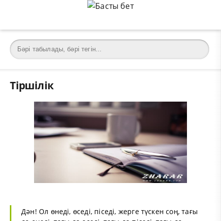
Тіршілік
Дән! Ол өнеді, өседі, піседі, жерге түскен соң, тағы