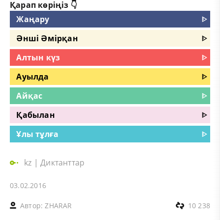
Қарап көріңіз 👇
Жаңару
ᐈ
Әнші Әмірқан
ᐈ
Алтын күз
ᐈ
Ауылда
ᐈ
Айқас
ᐈ
Қабылан
ᐈ
Ұлы тұлға
ᐈ
kz
|
Диктанттар
03.02.2016
Автор:
ZHARAR
10 238