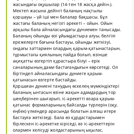
жасындағы оқушылар (14-тен 18 жасқа дейін.).
Мектеп жасына дейінгі баланың нақтылы
қоршауы – үй іші мен балалар бақшасы. Бұл
жастағы баланың негізгі әрекеті – ойын. Ойын
арқылы бала айналасындағы дүниемен танысады.
Баланың ойынды өзі ұйымдастыра алуы, белгілі
ережелерге бағына бастауы, ойынды жеткізуі,
ондағы заттармен олардың қарым-қатынастарын,
тұрмыстағы қиялының пайда болып, өзінше
ақиқатты өзгертіп құрастыра білуі – ерік
саналарының дами бастағандығын көрсетеді. Ол
біртіндеп айналасындағы дүниеге қарым-
қатынасын өзгерте бастайды.
Қоршаған дүниені танудың өскелең мүмкіндіктері
баланың ынтасын өзіне жақын адамдардың тор
шеңберінен шығарып, іс-әрекетті өзара қарым-
қатынас формаларының байсалды түрлерін (оқу,
еңбек) үлкендер арасында болатын алғаш игере
бастауға жеткізеді. Бала өз құрдастарымен
бірлескен іс-әрекетке кіріседі, өз іс-әрекеттерін
олармен келісуді жолдастарының ықылас,