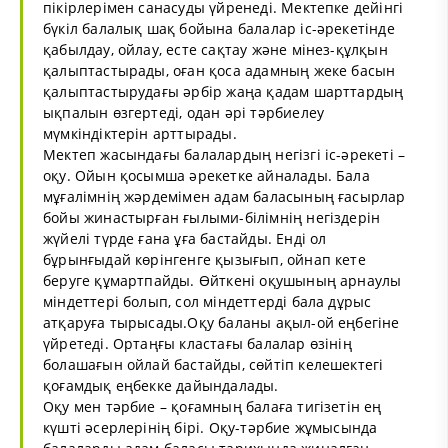
пікірлерімен санасуды үйренеді. Мектепке дейінгі
бүкіл балалық шақ бойына балалар іс-әрекетінде
қабылдау, ойлау, есте сақтау және мінез-құлқын
қалыптастырады, оған қоса адамның жеке басын
қалыптастырудағы әрбір жаңа қадам шарттардың
ықпалын өзгертеді, одан әрі тәрбиелеу
мүмкіндіктерін арттырады.
Мектеп жасындағы балалардың негізгі іс-әрекеті –
оқу. Ойын қосымша әрекетке айналады. Бала
мұғалімнің жәрдемімен адам баласының ғасырлар
бойы жинастырған ғылыми-білімнің негіздерін
жүйелі түрде ғана ұға бастайды. Енді ол
бұрынғыдай көрінгенге қызығып, ойнап кете
беруге құмартпайды. Өйткені оқушының арнаулы
міндеттері болып, сол міндеттерді бала дұрыс
атқаруға тырысады.Оқу баланы ақыл-ой еңбегіне
үйретеді. Ортаңғы кластағы балалар өзінің
болашағын ойлай бастайды, сөйтіп келешектегі
қоғамдық еңбекке дайындалады.
Оқу мен тәрбие – қоғамның балаға тигізетін ең
күшті әсерлерінің бірі. Оқу-тәрбие жұмысында