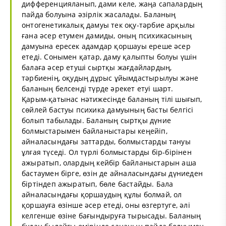
дифференцияланып, дами келе, жаңа сапалардың
пайда болуына әзірлік жасалады. Баланың
онтогенетикалық дамуы тек оқу-тәрбие арқылы
ғана әсер етумен дамиды, оның психикасының
дамуына ересек адамдар қоршауы ереше әсер
етеді. Сонымен қатар, даму қалыпты болуы үшін
балаға әсер етуші сыртқы жағдайлардың,
тәрбиенің, оқудың дұрыс ұйымдастырылуы және
баланың белсенді түрде әрекет етуі шарт.
Қарым-қатынас нәтижесінде баланың тілі шығып,
сөйлей бастуы психика дамуының басты белгісі
болып табылады. Баланың сыртқы дүние
болмыстарымен байланыстары кеңейіп,
айналасындағы заттарды, болмыстарды тануы
ұлғая түседі. Ол түрлі болмыстарды бір-бірінен
ажыратып, олардың кейбір байланыстарын аша
бастаумен бірге, өзін де айналасындағы дүниеден
біртіндеп ажыратып, бөле бастайды. Бала
айналасындағы қоршаудың құлы болмай, ол
қоршауға өзінше әсер етеді, оны өзгертуге, әлі
келгенше өзіне бағындыруға тырысады. Баланың