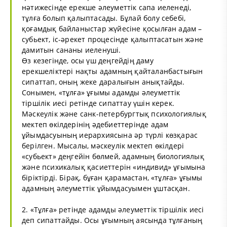
нәтижесінде ерекше әлеуметтік сапа иеленеді,
тұлға болып қалыптасады. Бұлай болу себебі,
қоғамдық байланыстар жүйесіне қосылған адам –
субьект, іс-әрекет процесінде қалыптасатын және
дамитын сананы иеленуші.
Өз кезегінде, осы үш деңгейдің даму
ерекшеліктері нақты адамның қайталанбастығын
сипаттап, оның жеке даралығын анықтайды.
Сонымен, «тұлға» ұғымы адамды әлеуметтік
тіршілік иесі ретінде сипаттау үшін керек.
Мәскеулік және санк-петербургтық психологиялық
мектеп өкілдерінің әдебиеттерінде адам
ұйымдасуының иерархиясына әр түрлі көзқарас
берілген. Мысалы, мәскеулік мектеп өкілдері
«субьект» деңгейін бөлмей, адамның биологиялық
және психикалық қасиеттерін «индивид» ұғымына
біріктірді. Бірақ, бұған қарамастан, «тұлға» ұғымы
адамның әлеуметтік ұйымдасуымен ұштасқан.
2. «Тұлға» ретінде адамды әлеуметтік тіршілік иесі
деп сипаттайды. Осы ұғымның аясында тұлғаның