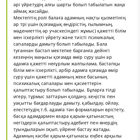
әрі үйретудің алғы шарты болып табылатын жаңа
аймақ жасайды.
Мектептің ролі балаға адамның нақты қызметінің
әр трі үшін (қоғамдық өндірістің, ғылымның,
мәдениеттің әр учаскесіндегі жұмыс) қажетті білім
мен іскерлікті үйрету және тиісті психикалық
сапаларды дамыту болып табылады. Бала
туғаннан бастап мектепке барғанға дейінгі
кезеңнің маңызы қоғамда өмір сүру үшін әр
адамға қажетті неғұрлым жалпылама, бастапқы
білім мен іскерлікті, әрбір адамға қоғамда өмір
сүру үшін қажетті адамның жеке басының
психикалық сапалары мен қасиеттерін
қалыптастыру болып табылады. Бұларға тілді
игеру, тұрмыс заттарын қолдану, кеңістік пен
уақытты бағдарлауды дамыту, қабылдау, ойлау,
елестетудің т.б. адамға тән формаларын өрістету,
басқа адамдармен өзара қарым-қатынастың
негіздерін қалыптастыру,әдебиет пен өнердің
туындыларын оқып, үйрене бастау жатады.
Адамның кәсіби қарым-қатынасы еңбек арқылы