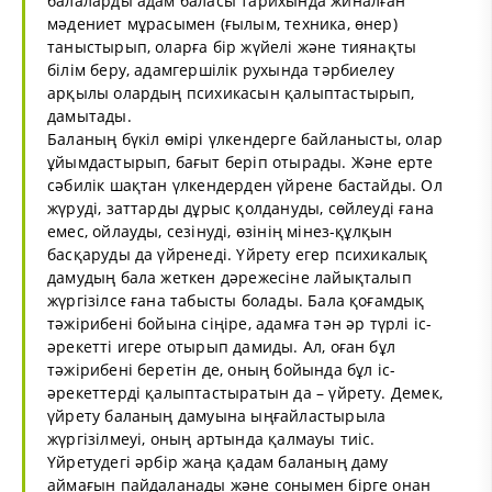
балаларды адам баласы тарихында жиналған
мәдениет мұрасымен (ғылым, техника, өнер)
таныстырып, оларға бір жүйелі және тиянақты
білім беру, адамгершілік рухында тәрбиелеу
арқылы олардың психикасын қалыптастырып,
дамытады.
Баланың бүкіл өмірі үлкендерге байланысты, олар
ұйымдастырып, бағыт беріп отырады. Және ерте
сәбилік шақтан үлкендерден үйрене бастайды. Ол
жүруді, заттарды дұрыс қолдануды, сөйлеуді ғана
емес, ойлауды, сезінуді, өзінің мінез-құлқын
басқаруды да үйренеді. Үйрету егер психикалық
дамудың бала жеткен дәрежесіне лайықталып
жүргізілсе ғана табысты болады. Бала қоғамдық
тәжірибені бойына сіңіре, адамға тән әр түрлі іс-
әрекетті игере отырып дамиды. Ал, оған бұл
тәжірибені беретін де, оның бойында бұл іс-
әрекеттерді қалыптастыратын да – үйрету. Демек,
үйрету баланың дамуына ыңғайластырыла
жүргізілмеуі, оның артында қалмауы тиіс.
Үйретудегі әрбір жаңа қадам баланың даму
аймағын пайдаланады және сонымен бірге онан