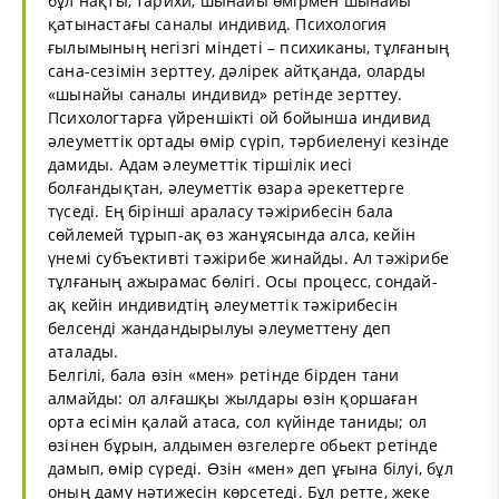
бұл нақты, тарихи, шынайы өмірмен шынайы
қатынастағы саналы индивид. Психология
ғылымының негізгі міндеті – психиканы, тұлғаның
сана-сезімін зерттеу, дәлірек айтқанда, оларды
«шынайы саналы индивид» ретінде зерттеу.
Психологтарға үйреншікті ой бойынша индивид
әлеуметтік ортады өмір сүріп, тәрбиеленуі кезінде
дамиды. Адам әлеуметтік тіршілік иесі
болғандықтан, әлеуметтік өзара әрекеттерге
түседі. Ең бірінші араласу тәжірибесін бала
сөйлемей тұрып-ақ өз жанұясында алса, кейін
үнемі субъективті тәжірибе жинайды. Ал тәжірибе
тұлғаның ажырамас бөлігі. Осы процесс, сондай-
ақ кейін индивидтің әлеуметтік тәжірибесін
белсенді жандандырылуы әлеуметтену деп
аталады.
Белгілі, бала өзін «мен» ретінде бірден тани
алмайды: ол алғашқы жылдары өзін қоршаған
орта есімін қалай атаса, сол күйінде таниды; ол
өзінен бұрын, алдымен өзгелерге обьект ретінде
дамып, өмір сүреді. Өзін «мен» деп ұғына білуі, бұл
оның даму нәтижесін көрсетеді. Бұл ретте, жеке