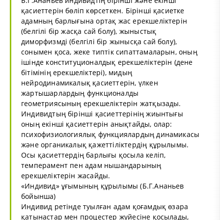
Б.Г.Ананьев индивидтің бірінші және екінші
қасиеттерін бөліп көрсеткен. Бірінші қасиетке
адамның барлығына ортақ жас ерекшеліктерін
(белгілі бір жасқа сай болу), жыныстық
диморфизмді (белгілі бір жынысқа сай болу),
сонымен қоса, жеке типтік сипаттамаларын, оның
ішінде конституционалдық ерекшеліктерін (дене
бітімінің ерекшеліктері), мидың
нейродинамикалық қасиеттерін, үлкен
жартышарлардың функционалды
геометриясының ерекшеліктерін жатқызады.
Индивидтың бірінші қасиеттерінің жиынтығы
оның екінші қасиеттерін анықтайды, олар:
психофизиологиялық функциялардың динамикасы
және органикалық қажеттіліктердің құрылымы.
Осы қасиеттердің барлығы қосыла келіп,
темперамент пен адам нышандарының
ерекшеліктерін жасайды.
«Индивид» ұғымының құрылымы (Б.Г.Ананьев
бойынша)
Индивид ретінде туылған адам қоғамдық өзара
қатынастар мен процестер жүйесіне қосылады,