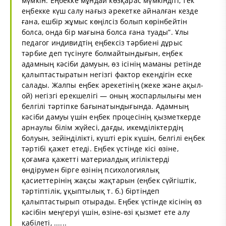
мүмкiн. Еңбекке мұндай көзқарас мүмкiндiгi, тек
еңбекке күш салу нағыз әрекетке айналған кезде
ғана, ешбiр жұмыс көңiлсiз болып көрiнбейтiн
болса, онда бiр мағына болса ғана туады”. Ұлы
педагог индивидтің еңбексiз тәрбиенi дұрыс
тәрбие деп түсiнуге болмайтындығын, еңбек
адамның кәсіби дамуын, өз ісінің маманы ретінде
қалыптастыратын негiзгi фактор екендiгiн еске
салады. Жалпы еңбек әрекетiнiң (жеке және ақыл-
ой) негiзгi ерекшелiгi — оның жоспарлылығы мен
белгiлi тәртiпке бағынатындығында. Адамның
кәсіби дамуы үшін еңбек процесiнің қызметкерде
арнаулы бiлiм жүйесi, дағды, икемдiлiктердiң
болуын, зейiндiлiктi, күштi ерiк күшiн, белгiлi еңбек
тәртiбi қажет етедi. Еңбек үстiнде кiсi өзiне,
қоғамға қажеттi материалдық игiлiктердi
өндiрумен бiрге өзiнiң психологиялық
қасиеттерiнiң жақсы жақтарын (еңбек сүйгiштiк,
тәртiптiлiк, ұқыптылық т. б.) бiртiндеп
қалыптастырып отырады. Еңбек үстiнде кiсiнiң өз
кәсібін меңгеруі үшін, өзiне-өзi қызмет ете алу
қабiлетi, ......