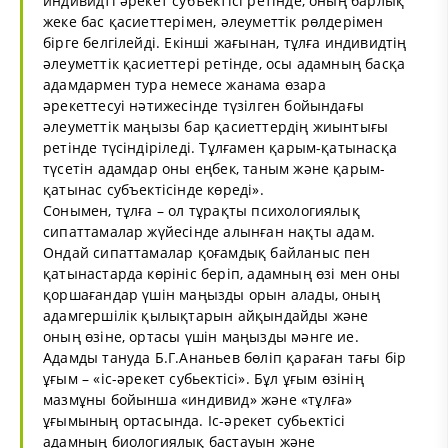
индивидті әрекет субъектісі ретінде, оның барлық
жеке бас қасиеттерімен, әлеуметтік рөлдерімен
бірге белгілейді. Екінші жағынан, тұлға индивидтің
әлеуметтік қасиеттері ретінде, осы адамның басқа
адамдармен тура немесе жанама өзара
әрекеттесуі нәтижесінде түзілген бойындағы
әлеуметтік маңызы бар қасиеттердің жиынтығы
ретінде түсіндіріледі. Тұлғамен қарым-қатынасқа
түсетін адамдар оны еңбек, таным және қарым-
қатынас субъектісінде көреді».
Сонымен, тұлға – ол тұрақты психологиялық
сипаттамалар жүйесінде алынған нақты адам.
Ондай сипаттамалар қоғамдық байланыс пен
қатынастарда көрініс беріп, адамның өзі мен оны
қоршағандар үшін маңызды орын алады, оның
адамгершілік қылықтарын айқындайды және
оның өзіне, ортасы үшін маңызды мәнге ие.
Адамды тануда Б.Г.Ананьев бөліп қараған тағы бір
ұғым – «іс-әрекет субьектісі». Бұл ұғым өзінің
мазмұны бойынша «индивид» және «тұлға»
ұғымының ортасында. Іс-әрекет субьектісі
адамның биологиялық бастауын және