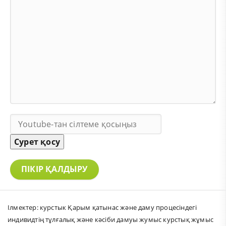
Сурет қосу
ПІКІР ҚАЛДЫРУ
Ілмектер:
курстык Қарым қатынас және даму процесіндегі
индивидтің тұлғалық және кәсіби дамуы жумыс курстық жұмыс