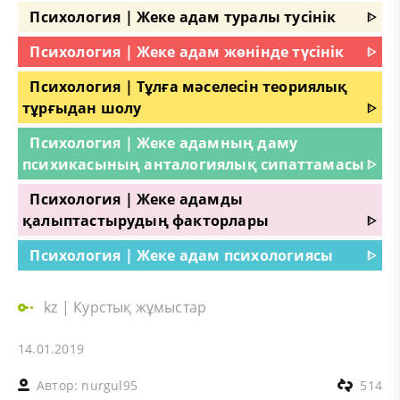
Психология | Жеке адам туралы тусінік
ᐈ
Психология | Жеке адам жөнінде түсінік
ᐈ
Психология | Тұлға мәселесін теориялық
тұрғыдан шолу
ᐈ
Психология | Жеке адамның даму
психикасының анталогиялық сипаттамасы
ᐈ
Психология | Жеке адамды
қалыптастырудың факторлары
ᐈ
Психология | Жеке адам психологиясы
ᐈ
kz
|
Курстық жұмыстар
14.01.2019
Автор:
nurgul95
514