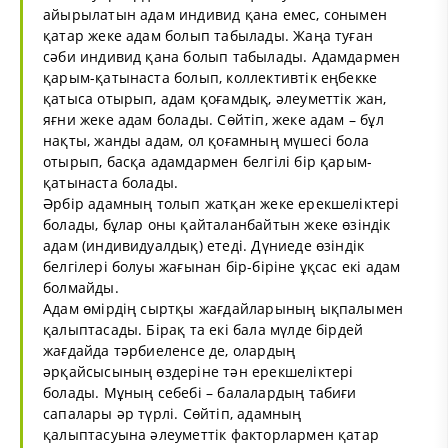
айырылатын адам индивид қана емес, сонымен
қатар жеке адам болып табылады. Жаңа туған
сәби индивид қана болып табылады. Адамдармен
қарым-қатынаста болып, коллективтік еңбекке
қатыса отырып, адам қоғамдық, әлеуметтік жан,
яғни жеке адам болады. Сөйтіп, жеке адам – бұл
нақты, жанды адам, ол қоғамның мүшесі бола
отырып, басқа адамдармен белгілі бір қарым-
қатынаста болады.
Әрбір адамның толып жатқан жеке ерекшеліктері
болады, бұлар оны қайталанбайтын жеке өзіндік
адам (индивидуалдық) етеді. Дүниеде өзіндік
белгілері болуы жағынан бір-біріне ұқсас екі адам
болмайды.
Адам өмірдің сыртқы жағдайларының ықпалымен
қалыптасады. Бірақ та екі бала мүлде бірдей
жағдайда тәрбиеленсе де, олардың
әрқайсысының өздеріне тән ерекшеліктері
болады. Мұның себебі – балалардың табиғи
сапалары әр түрлі. Сөйтіп, адамның
қалыптасуына әлеуметтік факторлармен қатар