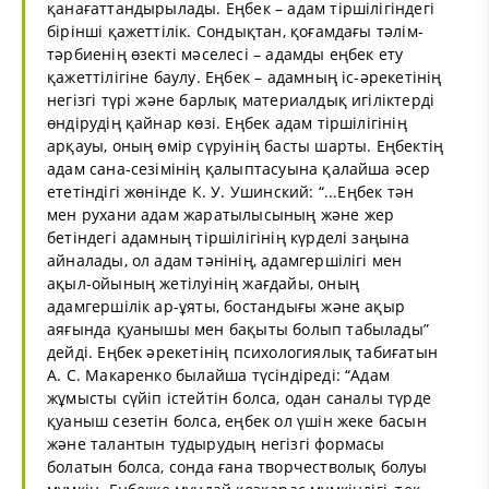
қанағаттандырылады. Еңбек – адам тіршілігіндегі
бірінші қажеттілік. Сондықтан, қоғамдағы тәлім-
тәрбиенің өзекті мәселесі – адамды еңбек ету
қажеттілігіне баулу. Еңбек – адамның іс-әрекетінің
негізгі түрі және барлық материалдық игіліктерді
өндірудің қайнар көзі. Еңбек адам тiршiлiгiнiң
арқауы, оның өмiр сүруiнiң басты шарты. Еңбектiң
адам сана-сезiмiнiң қалыптасуына қалайша әсер
ететiндiгi жөнiнде К. У. Ушинский: “...Еңбек тән
мен рухани адам жаратылысының және жер
бетiндегi адамның тiршiлiгiнiң күрделi заңына
айналады, ол адам тәнiнiң, адамгершiлiгi мен
ақыл-ойының жетiлуiнiң жағдайы, оның
адамгершiлiк ар-ұяты, бостандығы және ақыр
аяғында қуанышы мен бақыты болып табылады”
дейдi. Еңбек әрекетiнiң психологиялық табиғатын
А. С. Макаренко былайша түсiндiредi: “Адам
жұмысты сүйiп iстейтiн болса, одан саналы түрде
қуаныш сезетiн болса, еңбек ол үшiн жеке басын
және талантын тудырудың негiзгi формасы
болатын болса, сонда ғана творчестволық болуы