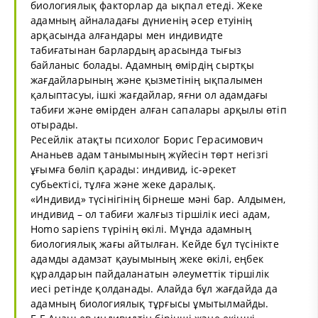
биологиялық факторлар да ықпал етеді. Жеке
адамның айналадағы дүниенің әсер етуінің
арқасында алғандары мен индивидте
табиғатынан барлардың арасында тығыз
байланыс болады. Адамның өмірдің сыртқы
жағдайларының және қызметінің ықпалымен
қалыптасуы, ішкі жағдайлар, яғни ол адамдағы
табиғи және өмірден алған сапалары арқылы өтіп
отырады.
Ресейлік атақты психолог Борис Герасимович
Ананьев адам танымының жүйесін төрт негізгі
ұғымға бөліп қарады: индивид, іс-әрекет
субьектісі, тұлға және жеке даралық.
«Индивид» түсінігінің бірнеше мәні бар. Алдымен,
индивид – ол табиғи жалғыз тіршілік иесі адам,
Homo sapiens түрінің өкілі. Мұнда адамның
биологиялық жағы айтылған. Кейде бұл түсінікте
адамды адамзат қауымының жеке өкілі, еңбек
құралдарын пайдаланатын әлеуметтік тіршілік
иесі ретінде қолданады. Алайда бұл жағдайда да
адамның биологиялық тұрғысы ұмытылмайды.