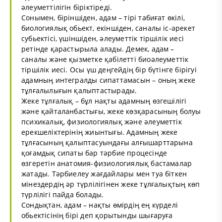
әлеуметтілігін біріктіреді.
Сонымен, біріншіден, адам – тірі табиғат өкілі,
биологиялық обьект, екіншіден, саналы іс-әрекет
субьектісі, үшіншіден, әлеуметтік тіршілік иесі
ретінде қарастырыла алады. Демек, адам –
саналы және қызметке қабілетті биоәлеуметтік
тіршілік иесі. Осы үш деңгейдің бір бүтінге бірігуі
адамның интегралды сипаттамасын – оның жеке
тұлғалылығын қалыптастырады.
Жеке тұлғалық – бұл нақты адамның өзгешілігі
және қайталанбастығы, жеке көзқарасының болуы
психикалық, физиологиялық және әлеуметтік
ерекшеліктерінің жиынтығы. Адамның жеке
тұлғасының қалыптасуындағы алғышарттарына
қоғамдық сипаты бар тәрбие процесінде
өзгеретін анатомия-физиологиялық бастамалар
жатады. Тәрбиелеу жағдайлары мен туа біткен
мінездердің әр түрлілігінен жеке тұлғалықтың көп
түрлілігі пайда болады.
Сондықтан, адам – нақты өмірдің ең күрделі
обьектісінің бірі деп қорытынды шығаруға