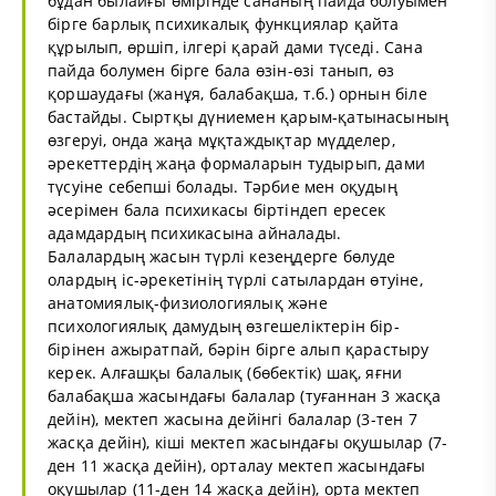
бұдан былайғы өмірінде сананың пайда болуымен
бірге барлық психикалық функциялар қайта
құрылып, өршіп, ілгері қарай дами түседі. Сана
пайда болумен бірге бала өзін-өзі танып, өз
қоршаудағы (жанұя, балабақша, т.б.) орнын біле
бастайды. Сыртқы дүниемен қарым-қатынасының
өзгеруі, онда жаңа мұқтаждықтар мүдделер,
әрекеттердің жаңа формаларын тудырып, дами
түсуіне себепші болады. Тәрбие мен оқудың
әсерімен бала психикасы біртіндеп ересек
адамдардың психикасына айналады.
Балалардың жасын түрлі кезеңдерге бөлуде
олардың іс-әрекетінің түрлі сатылардан өтуіне,
анатомиялық-физиологиялық және
психологиялық дамудың өзгешеліктерін бір-
бірінен ажыратпай, бәрін бірге алып қарастыру
керек. Алғашқы балалық (бөбектік) шақ, яғни
балабақша жасындағы балалар (туғаннан 3 жасқа
дейін), мектеп жасына дейінгі балалар (3-тен 7
жасқа дейін), кіші мектеп жасындағы оқушылар (7-
ден 11 жасқа дейін), орталау мектеп жасындағы
оқушылар (11-ден 14 жасқа дейін), орта мектеп