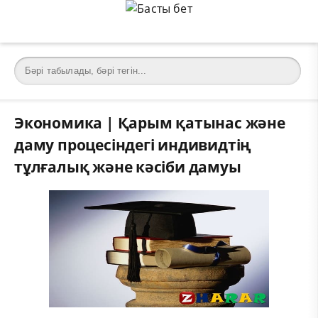
Экономика | Қарым қатынас және
даму процесіндегі индивидтің
тұлғалық және кәсіби дамуы