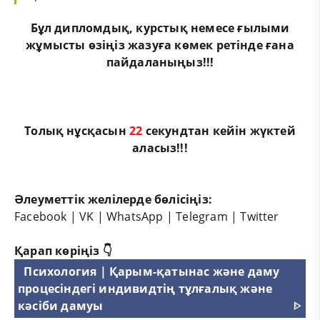
Бұл
дипломдық
,
курстық
немесе
ғылыми
жұмыс
ты өзіңіз жазуға көмек ретінде ғана
пайдаланыңыз!!!
Толық нұсқасын
21
секундтан кейін жүктей
аласыз!!!
Әлеуметтік желілерде бөлісіңіз:
Facebook
|
VK
|
WhatsApp
|
Telegram
|
Twitter
Қарап көріңіз 👇
Психология | Қарым-қатынас және даму
процесіндегі индивидтің тұлғалық және
кәсіби дамуы
ᐈ