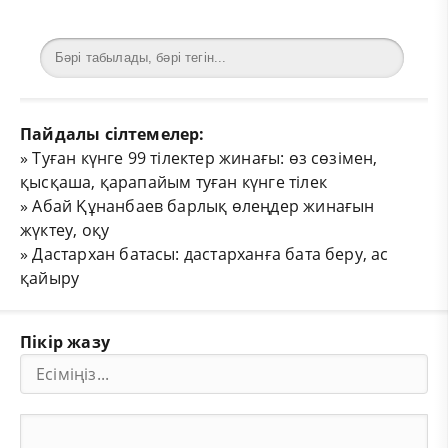
Пайдалы сілтемелер:
»
Туған күнге 99 тілектер жинағы: өз сөзімен,
қысқаша, қарапайым туған күнге тілек
»
Абай Құнанбаев барлық өлеңдер жинағын
жүктеу, оқу
»
Дастархан батасы: дастарханға бата беру, ас
қайыру
Пікір жазу