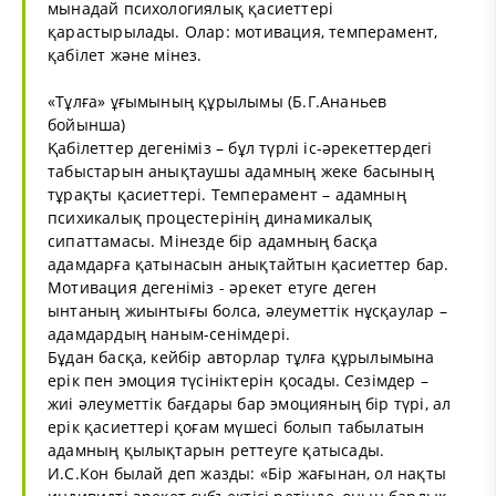
мынадай психологиялық қасиеттері
қарастырылады. Олар: мотивация, темперамент,
қабілет және мінез.
«Тұлға» ұғымының құрылымы (Б.Г.Ананьев
бойынша)
Қабілеттер дегеніміз – бұл түрлі іс-әрекеттердегі
табыстарын анықтаушы адамның жеке басының
тұрақты қасиеттері. Темперамент – адамның
психикалық процестерінің динамикалық
сипаттамасы. Мінезде бір адамның басқа
адамдарға қатынасын анықтайтын қасиеттер бар.
Мотивация дегеніміз - әрекет етуге деген
ынтаның жиынтығы болса, әлеуметтік нұсқаулар –
адамдардың наным-сенімдері.
Бұдан басқа, кейбір авторлар тұлға құрылымына
ерік пен эмоция түсініктерін қосады. Сезімдер –
жиі әлеуметтік бағдары бар эмоцияның бір түрі, ал
ерік қасиеттері қоғам мүшесі болып табылатын
адамның қылықтарын реттеуге қатысады.
И.С.Кон былай деп жазды: «Бір жағынан, ол нақты