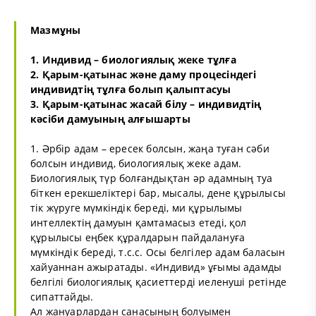
Мазмұны
1. Индивид – биологиялық жеке тұлға
2. Қарым-қатынас және даму процесіндегі
индивидтің тұлға болып қалыптасуы
3. Қарым-қатынас жасай білу – индивидтің
кәсіби дамуының алғышарты
1. Әрбір адам – ересек болсын, жаңа туған сәби
болсын индивид, биологиялық жеке адам.
Биологиялық түр болғандықтан әр адамның туа
біткен ерекшеліктері бар, мысалы, дене құрылысы
тік жүруге мүмкіндік береді, ми құрылымы
интеллектің дамуын қамтамасыз етеді, қол
құрылысы еңбек құралдарын пайдалануға
мүмкіндік береді, т.с.с. Осы белгілер адам баласын
хайуаннан ажыратады. «Индивид» ұғымы адамды
белгілі биологиялық қасиеттерді иеленуші ретінде
сипаттайды.
Ал жануарлардан санасының болуымен