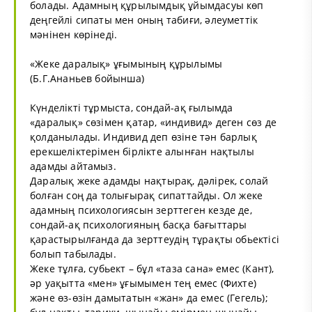
болады. Адамның құрылымдық ұйымдасуы көп
деңгейлі сипаты мен оның табиғи, әлеуметтік
мәнінен көрінеді.
«Жеке даралық» ұғымының құрылымы
(Б.Г.Ананьев бойынша)
Күнделікті тұрмыста, сондай-ақ ғылымда
«даралық» сөзімен қатар, «индивид» деген сөз де
қолданылады. Индивид деп өзіне тән барлық
ерекшеліктерімен бірлікте алынған нақтылы
адамды айтамыз.
Даралық жеке адамды нақтырақ, дәлірек, солай
болған соң да толығырақ сипаттайды. Ол жеке
адамның психологиясын зерттеген кезде де,
сондай-ақ психологияның басқа бағыттары
қарастырылғанда да зерттеудің тұрақты обьектісі
болып табылады.
Жеке тұлға, субьект – бұл «таза сана» емес (Кант),
әр уақытта «мен» ұғымымен тең емес (Фихте)
және өз-өзін дамытатын «жан» да емес (Гегель);