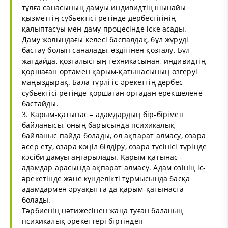
тұлға санасының дамуы индивидтің шынайы
қызметтің субьектісі ретінде дербестігінің
қалыптасуы мен даму процесінде іске асады.
Даму жолындағы келесі баспалдақ, бұл жүруді
бастау болып саналады, өздігінен қозғалу. Бұл
жағдайда, қозғалыстың техникасынан, индивидтің
қоршаған ортамен қарым-қатынасының өзгеруі
маңыздырақ. Бала түрлі іс-әрекеттің дербес
субьектісі ретінде қоршаған ортадан ерекшелене
бастайды.
3. Қарым-қатынас – адамдардың бір-бірімен
байланысы, оның барысында психикалық
байланыс пайда болады, ол ақпарат алмасу, өзара
әсер ету, өзара көңіл білдіру, өзара түсінісі түрінде
кәсіби дамуы аңғарылады. Қарым-қатынас –
адамдар арасында ақпарат алмасу. Адам өзінің іс-
әрекетінде және күнделікті тұрмысында басқа
адамдармен әруақытта да қарым-қатынаста
болады.
Тәрбиенің нәтижесінен жаңа туған баланың
психикалық әрекеттері біртіндеп