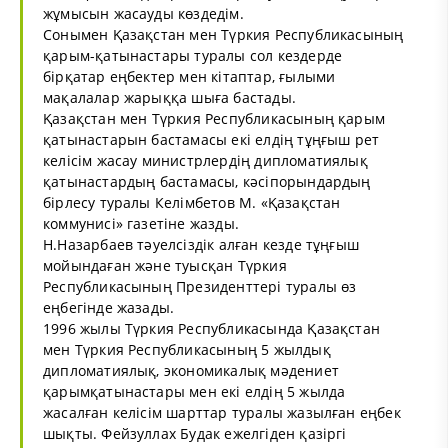
жұмысын жасауды көздедім.
Сонымен Қазақстан мен Түркия Республикасының
қарым-қатынастары туралы сол кездерде
бірқатар еңбектер мен кітаптар, ғылыми
мақалалар жарыққа шыға бастады.
Қазақстан мен Түркия Республикасының қарым
қатынастарын бастамасы екі елдің тұңғыш рет
келісім жасау министрлердің дипломатиялық
қатынастардың бастамасы, кәсіпорындардың
бірлесу туралы Келімбетов М. «Қазақстан
коммунисі» газетіне жазды.
Н.Назарбаев тәуелсіздік алған кезде тұңғыш
мойындаған және туысқан Түркия
Республикасының Президенттері туралы өз
еңбегінде жазады.
1996 жылы Түркия Республикасында Қазақстан
мен Түркия Республикасының 5 жылдық
дипломатиялық, экономикалық мәдениет
қарымқатынастары мен екі елдің 5 жылда
жасалған келісім шарттар туралы жазылған еңбек
шықты. Фейзуллах Будак ежелгіден қазіргі