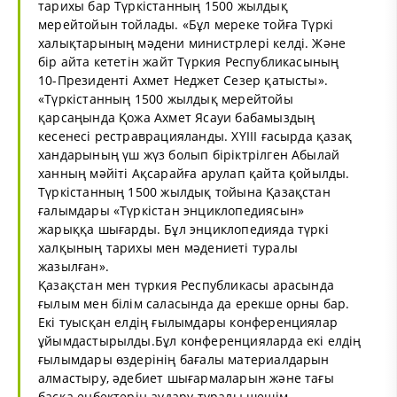
тарихы бар Түркістанның 1500 жылдық
мерейтойын тойлады. «Бұл мереке тойға Түркі
халықтарының мәдени министрлері келді. Және
бір айта кететін жайт Түркия Республикасының
10-Президенті Ахмет Неджет Сезер қатысты».
«Түркістанның 1500 жылдық мерейтойы
қарсаңында Қожа Ахмет Ясауи бабамыздың
кесенесі рестраврацияланды. ХҮІІІ ғасырда қазақ
хандарының үш жүз болып біріктрілген Абылай
ханның мәйіті Ақсарайға арулап қайта қойылды.
Түркістанның 1500 жылдық тойына Қазақстан
ғалымдары «Түркістан энциклопедиясын»
жарыққа шығарды. Бұл энциклопедияда түркі
халқының тарихы мен мәдениеті туралы
жазылған».
Қазақстан мен түркия Республикасы арасында
ғылым мен білім саласында да ерекше орны бар.
Екі туысқан елдің ғылымдары конференциялар
ұйымдастырылды.Бұл конференцияларда екі елдің
ғылымдары өздерінің бағалы материалдарын
алмастыру, әдебиет шығармаларын және тағы
басқа еңбектерін аудару туралы шешім