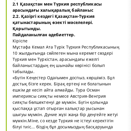
2.1 Қазақстан мен Түркия республикасы
арасындағы халықаралық байланыс
2.2. Қазіргі кездегі Қазақстан-Түркия
қатынастарының өзекті мәселелері.
Қорытынды.
Пайдаланылған әдебиеттер.
Кіріспе
Мұстафа Кемал Ата Түрік Түркия Республикасының
10 жылдығында сөйлеген мына керемет сөздері
Түркия мен Түркістан, арасындағы ежелгі
байланыстардың ең шынайы көрінісі болып
табылады.
«Бүгін Кеңестер Одағымен доспыз, көршіміз. Бұл
достық бізге керек. Бірақ ертеңі не болатынын
ешкім де кесіп айта алмайды. Тура Осман
империясы сияқты немесе Австрия-Венгрия
сияқты бөлшектенуі де мүмкін. Бүгін қолында
қыспаққа ұстап отырған халықтар уысынан
шығуы мүмкін. Дүние жүзі жаңа бір деңгейге жетуі
мүмкін.Міне, со кезде Түркия не істеуі керектігін
білуі тиіс... біздің бұл досымыздың басқаруында