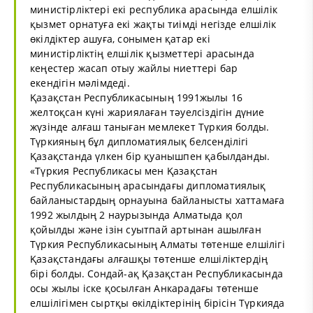
министірліктері екі республика арасында елшілік
қызмет орнатуға екі жақты тиімді негізде елшілік
өкілдіктер ашуға, сонымен қатар екі
министірліктің елшілік қызметтері арасында
кеңестер жасап отыу жайлы ниеттері бар
екендігін мәлімдеді.
Қазақстан Республикасының 1991жылы 16
желтоқсан күні жариялаған тәуелсіздігін дүние
жүзінде алғаш таныған мемлекет Түркия болды.
Түркияның бұл дипломатиялық белсенділігі
Қазақстанда үлкен бір қуанышпен қабылданды.
«Түркия Республикасы мен Қазақстан
Республикасының арасындағы дипломатиялық
байланыстардың орнауына байланысты хаттамаға
1992 жылдың 2 наурызында Алматыда қол
қойылды және ізін суытпай артынан ашылған
Түркия Республикасының Алматы төтенше елшілігі
Қазақстандағы алғашқы төтенше елшіліктердің
бірі болды. Сондай-ақ Қазақстан Республикасында
осы жылы іске қосылған Анкарадағы төтенше
елшілігімен сыртқы өкілдіктерінің бірісін Түркияда