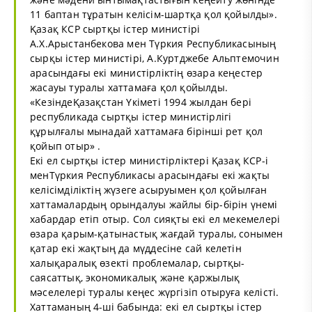
11 баптан тұратын келісім-шартқа қол қойылды».
Қазақ КСР сыртқы істер министірі
А.Х.Арыстанбекова мен Түркия Республикасының
сырқы істер министірі, А.Куртджебе Альптемочин
арасындағы екі министірліктің өзара кеңестер
жасауы туралы хаттамаға қол қойылды.
«КезіндеҚазақстан Үкіметі 1994 жылдан бері
республикада сыртқы істер министірлігі
құрылғалы мынадай хаттамаға бірінші рет қол
қойып отыр» .
Екі ел сыртқы істер министірліктері Қазақ КСР-і
менТүркия Республикасы арасындағы екі жақты
келісімділіктің жүзеге асыруымен қол қойылған
хаттамалардың орындалуы жайлы бір-бірін үнемі
хабардар етіп отыр. Сол сияқты екі ел мекемелері
өзара қарым-қатынастық жағдай туралы, сонымен
қатар екі жақтың да мүддесіне сай келетін
халықаралық өзекті проблемалар, сыртқы-
саясаттық, экономикалық және қаржылық
мәселелері туралы кеңес жүргізіп отыруға келісті.
Хаттаманың 4-ші бабында: екі ел сыртқы істер