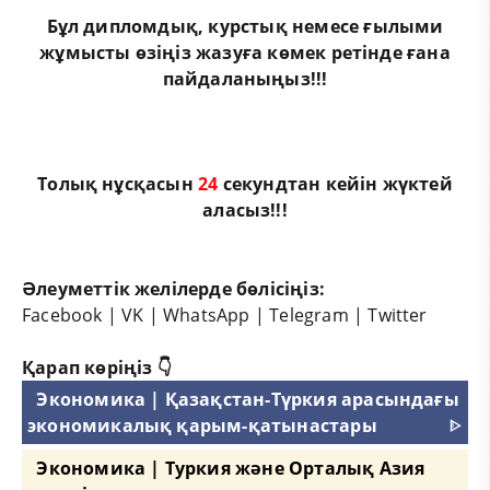
Бұл
дипломдық
,
курстық
немесе
ғылыми
жұмыс
ты өзіңіз жазуға көмек ретінде ғана
пайдаланыңыз!!!
Толық нұсқасын
23
секундтан кейін жүктей
аласыз!!!
Әлеуметтік желілерде бөлісіңіз:
Facebook
|
VK
|
WhatsApp
|
Telegram
|
Twitter
Қарап көріңіз 👇
Экономика | Қазақстан-Түркия арасындағы
экономикалық қарым-қатынастары
ᐈ
Экономика | Туркия және Орталық Азия