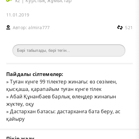
kz
|
Курстық жұмыстар
11.01.2019
Автор:
almira777
521
Пайдалы сілтемелер:
»
Туған күнге 99 тілектер жинағы: өз сөзімен,
қысқаша, қарапайым туған күнге тілек
»
Абай Құнанбаев барлық өлеңдер жинағын
жүктеу, оқу
»
Дастархан батасы: дастарханға бата беру, ас
қайыру
Пікір жазу