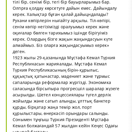
тілі бір, сенімі бір, тегі бір бауырларымыз бар.
Олпрға қолдау көрсетуге дайын емес. Дайындалу
керек. Халықтар бұған қалай дайыцндалады?
Рухани көпірлерін нығайту арқылы. Тіл-көпірі,
сенім көпір негізімізді оралуымыз керек және
оқиғалар бөлген тарихымыз ішінде бірігуіміз
керек. Олардың бізге жақын жақындасуын күте
алмаймыз. Біз оларға жақындасуымыз керек»
деген.
1923 жылы 29-қазанында Мұстафа Кемал Түркия
Республикасын жарияалады. Мұстафа Кемал
Түркия Республикасының бірін-құрылыс,
құқықтық қатынастар, мәдениет және тұрмыс
сапаларында реформалар жүргізді. Экономика
саласында бірсыпыра прогресшіл шаралар жүзеге
асырылды. Шетел концессиялары түгел дерлік
жойылды және сатып алынды, ұлттық банктер
құрды, бірқатар жаңа темір жол, порт
құрылыстары, өнеркәсіп орындары салынды.
Сонымен тұңғыш Түркия Президенті Мұстафа
Кемал болжағандай 57 жылдан кейін Кеңес Одағы
ыдырай бастады.