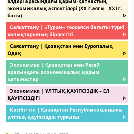
елдері арасындағы қарым-қатнастың
экономикалық аспектілері (XX ғ.аяғы - XXI ғ.
басы)
ᐈ
Саясаттану | «Тұран» геосаяси бағыты түркі
халықтарының бірлестігі
ᐈ
Саясаттану | Қазақстан мен Еуропалық
Одақ
ᐈ
Экономика | Қазақстан мен Ресей
арасындағы экономикалық қарым
қатынастар
ᐈ
Экономика | ҰЛТТЫҚ ҚАУІПСІЗДІК – ЕЛ
ҚАУІПСІЗДІГІ
ᐈ
Кәсіби тіл | Қазақстан Республикасындағы
ұлттық қауіпсіздік тұрғысы
ᐈ