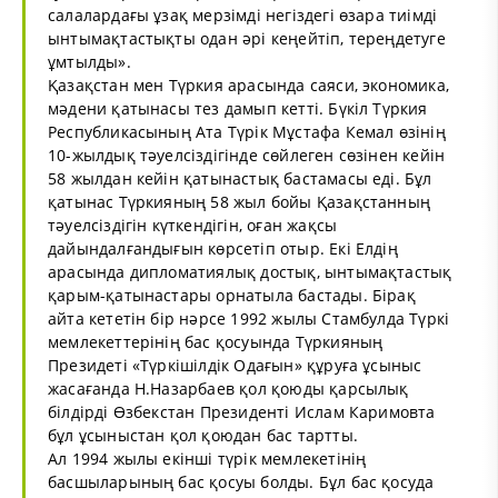
салалардағы ұзақ мерзімді негіздегі өзара тиімді
ынтымақтастықты одан әрі кеңейтіп, тереңдетуге
ұмтылды».
Қазақстан мен Түркия арасында саяси, экономика,
мәдени қатынасы тез дамып кетті. Бүкіл Түркия
Республикасының Ата Түрік Мұстафа Кемал өзінің
10-жылдық тәуелсіздігінде сөйлеген сөзінен кейін
58 жылдан кейін қатынастық бастамасы еді. Бұл
қатынас Түркияның 58 жыл бойы Қазақстанның
тәуелсіздігін күткендігін, оған жақсы
дайындалғандығын көрсетіп отыр. Екі Елдің
арасында дипломатиялық достық, ынтымақтастық
қарым-қатынастары орнатыла бастады. Бірақ
айта кететін бір нәрсе 1992 жылы Стамбулда Түркі
мемлекеттерінің бас қосуында Түркияның
Президеті «Түркішілдік Одағын» құруға ұсыныс
жасағанда Н.Назарбаев қол қоюды қарсылық
білдірді Өзбекстан Президенті Ислам Каримовта
бұл ұсыныстан қол қоюдан бас тартты.
Ал 1994 жылы екінші түрік мемлекетінің
басшыларының бас қосуы болды. Бұл бас қосуда