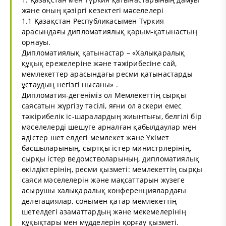
және оның қәзіргі кезектегі мәселелері
1.1 Қазақстан Республикасымен Түркия
арасындағы дипломатиялық қарым-қатынастың
орнауы.
Дипломатиялық қатынастар – «Халықаралық
құқық ережелеріне және тәжірибесіне сай,
мемлекеттер арасындағы ресми қатынастарды
ұстаудың негізгі нысаны» .
Дипломатия-дегеніміз ол Мемлекеттің сырқы
саясатын жүргізу тәсілі, яғни ол әскери емес
тәжірибелік іс-шаралардың жиынтығы, белгілі бір
мәселелерді шешуге арналған қабылдаулар мен
әдістер шет елдегі мемлекет және Үкімет
басшыларының, сыртқы істер министрлерінің,
сырқы істер ведомстволарының, дипломатиялық
өкілдіктерінің, ресми қызметі: мемлекеттің сырқы
саяси мәселелерін және мақсаттарын жүзеге
асырушы халықаралық конференциялардағы
делегациялар, сонымен қатар мемлекеттің
шетелдегі азаматтардың және мекемелерінің
құқықтары мен мүдделерін қорғау қызметі.