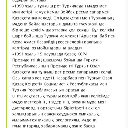
«1990 жылы тұнғыш рет Түркияадан мәдениет
министірі Намук Кемал Зейбек ресми сапармен
Қазақстанға келеді. Ол Қазақстан мен Түркияның
мәдени байланыстарын дамыта түсу жөнінде
бірнеше келісім шарттарға қол қояды. Бұл келісім
шарт бойынша Түркия мемлекеті Арыстан баб пен
Қожа Ахмет Яссауйдің кесенелерін қалпына
келтіруді өз мойындарына алады».
«1991 жылы 15 наурызда Қазақ КСР-і
Президентінің шақыруы бойынша Түркия
Республикасының Президенті Тұрғыт Озал
Қазақстанға тұңғыш рет ресми сапарымен келді.
Осы сапар кезінде Н.Назарбаев пен Тұрғыт Озал
Қазақ Кеңестік Социалистік Республикасы мен
Түркия Республикасының арасында
ынтымақтастық туралы қол қойылған келісімде
мәдениеттерінің, тілдерінің, рухани мұра мен
дәстүрлердің ортақтығы біріктіретін екі ел
халықтарының саяси сауда-экономикалық,
ғылыми-техникалық, экологиялы, мәдени,
гуманитарлы, хабарламалық және басқа