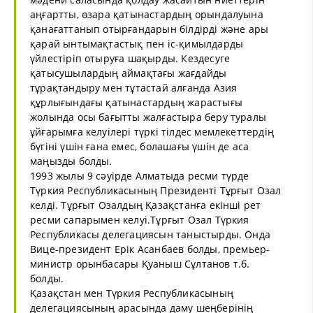
аңғартты, өзара қатынастардың орындалуына
қанағаттанып отырғандарын білдірді және ары
қарай ынтымақтастық пен іс-қимылдарды
үйлестіріп отыруға шақырды. Кездесуге
қатысушылардың аймақтағы жағдайды
тұрақтандыру мен тұтастай алғанда Азия
құрлығындағы қатынастардың жарастығы
жолында осы бағытты жалғастыра беру туралы
ұйғарымға келуілері түркі тілдес мемлекеттердің
бүгіні үшін ғана емес, болашағы үшін де аса
маңызды болды.
1993 жылы 9 сәуірде Алматыда ресми түрде
Түркия Республикасының Президенті Тұрғыт Озал
келді. Тұрғыт Озалдың Қазақстанға екінші рет
ресми сапарымен келуі.Тұрғыт Озал Түркия
Республикасы делегациясын таныстырды. Онда
Вице-президент Ерік Асанбаев болды, премьер-
министр орынбасары Қуаныш Сұлтанов т.б.
болды.
Қазақстан мен Түркия Республикасының
делегациясының арасында даму шеңберінің