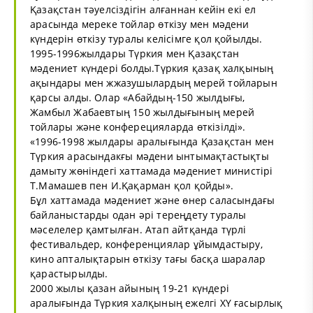
Қазақстан тәуелсіздігін алғаннан кейін екі ел
арасында мереке тойлар өткізу мен мәдени
күндерін өткізу туралы келісімге қол қойылды.
1995-1996жылдары Түркия мен Қазақстан
мәдениет күндері болды.Түркия қазақ халқының
ақындары мен жжазушылардың мерей тойларын
қарсы алды. Олар «Абайдың-150 жылдығы,
Жамбыл Жабаевтың 150 жылдығының мерей
тойлары және конферецияларда өткізілді».
«1996-1998 жылдары аралығында Қазақстан мен
Түркия арасындакғы мәдени ынтымақтастықты
дамыту жөніндегі хаттамада мәдениет министірі
Т.Мамашев пен И.Қақарман қол қойды».
Бұл хаттамада мәдениет және өнер саласындағы
байланыстарды одан әрі тереңдету туралы
мәселелер қамтылған. Атап айтқанда түрлі
фестивальдер, конференциялар ұйымдастыру,
кино апталықтарын өткізу тағы басқа шаралар
қарастырылды.
2000 жылы қазан айының 19-21 күндері
аралығында Түркия халқының ежелгі ХҮ ғасырлық