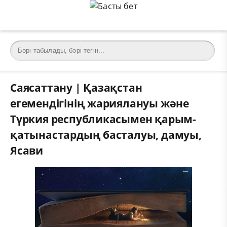
Саясаттану | Қазақстан
егемендігінің жариялануы және
Түркия республикасымен қарым-
қатынастардың басталуы, дамуы,
Ясави