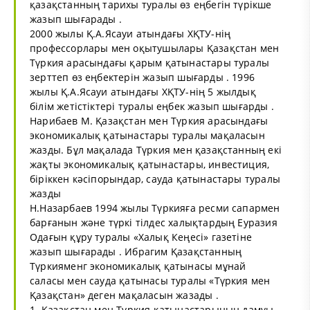
қазақстанның тарихы туралы өз еңбегін түрікше
жазып шығарады .
2000 жылы Қ.А.Ясауи атындағы ХҚТУ-нің
профессорлары мен оқытушылары Қазақстан мен
Түркия арасындағы қарым қатынастары туралы
зерттеп өз еңбектерін жазып шығарды . 1996
жылы Қ.А.Ясауи атындағы ХҚТУ-нің 5 жылдық
білім жетістіктері туралы еңбек жазып шығарды .
Нарибаев М. Қазақстан мен Түркия арасындағы
экономикалық қатынастары туралы мақаласын
жазды. Бұл мақалада Түркия мен қазақстанның екі
жақты экономикалық қатынастары, инвестиция,
біріккен кәсіпорындар, сауда қатынастары туралы
жазды
Н.Назарбаев 1994 жылы Түркияға ресми сапармен
барғанын және түркі тілдес халықтардың Еуразия
Одағын құру туралы «Халық Кеңесі» газетіне
жазып шығарады . Ибрагим Қазақстанның
Түркияменг экономикалық қатынасы мұнай
саласы мен сауда қатынасы туралы «Түркия мен
Қазақстан» деген мақаласын жазады .
1. Қазақстан мен Түркия қатынастарының дамуы