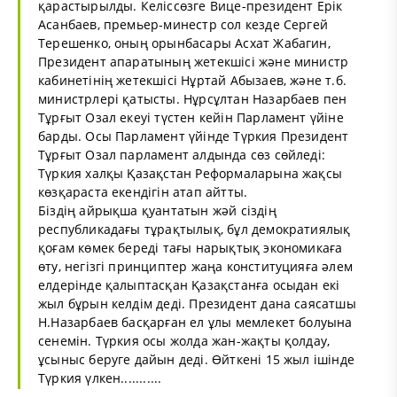
қарастырылды. Келіссөзге Вице-президент Ерік
Асанбаев, премьер-минестр сол кезде Сергей
Терешенко, оның орынбасары Асхат Жабагин,
Президент апаратының жетекшісі және министр
кабинетінің жетекшісі Нұртай Абызаев, және т.б.
министрлері қатысты. Нұрсұлтан Назарбаев пен
Тұрғыт Озал екеуі түстен кейін Парламент үйіне
барды. Осы Парламент үйінде Түркия Президент
Тұрғыт Озал парламент алдында сөз сөйледі:
Түркия халқы Қазақстан Реформаларына жақсы
көзқараста екендігін атап айтты.
Біздің айрықша қуантатын жәй сіздің
республикадағы тұрақтылық, бұл демократиялық
қоғам көмек береді тағы нарықтық экономикаға
өту, негізгі принциптер жаңа конституцияға әлем
елдерінде қалыптасқан Қазақстанға осыдан екі
жыл бұрын келдім деді. Президент дана саясатшы
Н.Назарбаев басқарған ел ұлы мемлекет болуына
сенемін. Түркия осы жолда жан-жақты қолдау,
ұсыныс беруге дайын деді. Өйткені 15 жыл ішінде
Түркия үлкен...........