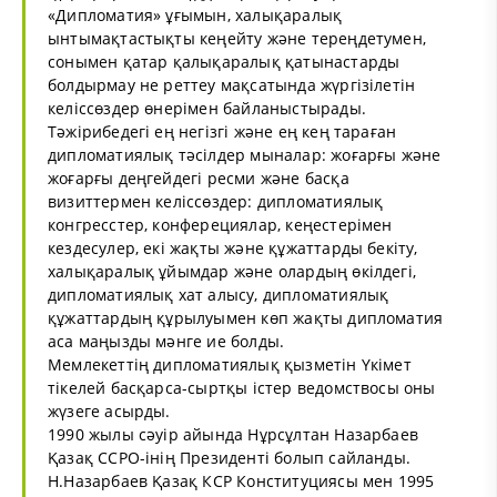
«Дипломатия» ұғымын, халықаралық
ынтымақтастықты кеңейту және тереңдетумен,
сонымен қатар қалықаралық қатынастарды
болдырмау не реттеу мақсатында жүргізілетін
келіссөздер өнерімен байланыстырады.
Тәжірибедегі ең негізгі және ең кең тараған
дипломатиялық тәсілдер мыналар: жоғарғы және
жоғарғы деңгейдегі ресми және басқа
визиттермен келіссөздер: дипломатиялық
конгресстер, конферециялар, кеңестерімен
кездесулер, екі жақты және құжаттарды бекіту,
халықаралық ұйымдар және олардың өкілдегі,
дипломатиялық хат алысу, дипломатиялық
құжаттардың құрылуымен көп жақты дипломатия
аса маңызды мәнге ие болды.
Мемлекеттің дипломатиялық қызметін Үкімет
тікелей басқарса-сыртқы істер ведомствосы оны
жүзеге асырды.
1990 жылы сәуір айында Нұрсұлтан Назарбаев
Қазақ ССРО-інің Президенті болып сайланды.
Н.Назарбаев Қазақ КСР Конституциясы мен 1995