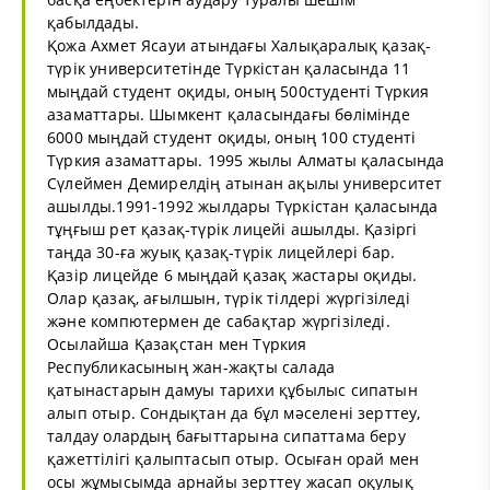
қабылдады.
Қожа Ахмет Ясауи атындағы Халықаралық қазақ-
түрік университетінде Түркістан қаласында 11
мыңдай студент оқиды, оның 500студенті Түркия
азаматтары. Шымкент қаласындағы бөлімінде
6000 мыңдай студент оқиды, оның 100 студенті
Түркия азаматтары. 1995 жылы Алматы қаласында
Сүлеймен Демирелдің атынан ақылы университет
ашылды.1991-1992 жылдары Түркістан қаласында
тұңғыш рет қазақ-түрік лицейі ашылды. Қазіргі
таңда 30-ға жуық қазақ-түрік лицейлері бар.
Қазір лицейде 6 мыңдай қазақ жастары оқиды.
Олар қазақ, ағылшын, түрік тілдері жүргізіледі
және компютермен де сабақтар жүргізіледі.
Осылайша Қазақстан мен Түркия
Республикасының жан-жақты салада
қатынастарын дамуы тарихи құбылыс сипатын
алып отыр. Сондықтан да бұл мәселені зерттеу,
талдау олардың бағыттарына сипаттама беру
қажеттілігі қалыптасып отыр. Осыған орай мен
осы жұмысымда арнайы зерттеу жасап оқулық