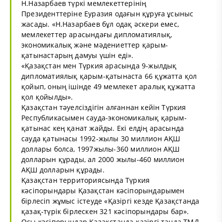
Н.Назарбаев түркі мемлекеттерінің
Президенттеріне Еуразия одағын құруға ұсыныс
жасады. «Н.Назарбаев бұл одақ әскери емес,
мемлекеттер арасындағы дипломатиялық,
экономикалық және мәдениеттер қарым-
қатынастарың дамуы үшін еді».
«Қазақстан мен Түркия арасында 9-жылдық
дипломатиялық қарым-қатынаста 66 құжатта қол
қойып, оның ішінде 49 мемлекет аралық құжатта
қол қойылды».
Қазақстан тәуелсіздігін алғаннан кейін Түркия
Республикасымен сауда-экономикалық қарым-
қатынас кең қанат жайды. Екі елдің арасында
сауда қатынасы 1992-жылы 30 миллион АҚШ
доллары болса, 1997жылы-360 миллион АҚШ
долларын құрады, ал 2000 жылы-460 миллион
АҚШ долларын құрады.
Қазақстан территориясында Түркия
кәсіпорындары Қазақстан кәсіпорындарымен
бірлесіп жұмыс істеуде «Қазіргі кезде Қазақстанда
қазақ-түрік бірлескен 321 кәсіпорындары бар».
Осы кәсіпорындар Қазақстанда қазіргі таңда ТМД