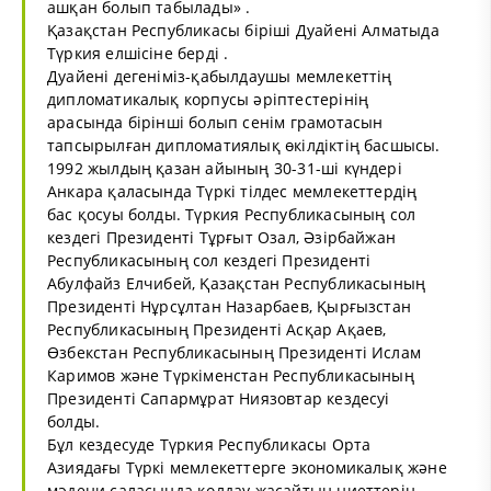
ашқан болып табылады» .
Қазақстан Республикасы біріші Дуайені Алматыда
Түркия елшісіне берді .
Дуайені дегеніміз-қабылдаушы мемлекеттің
дипломатикалық корпусы әріптестерінің
арасында бірінші болып сенім грамотасын
тапсырылған дипломатиялық өкілдіктің басшысы.
1992 жылдың қазан айының 30-31-ші күндері
Анкара қаласында Түркі тілдес мемлекеттердің
бас қосуы болды. Түркия Республикасының сол
кездегі Президенті Тұрғыт Озал, Әзірбайжан
Республикасының сол кездегі Президенті
Абулфайз Елчибей, Қазақстан Республикасының
Президенті Нұрсұлтан Назарбаев, Қырғызстан
Республикасының Президенті Асқар Ақаев,
Өзбекстан Республикасының Президенті Ислам
Каримов және Түркіменстан Республикасының
Президенті Сапармұрат Ниязовтар кездесуі
болды.
Бұл кездесуде Түркия Республикасы Орта
Азиядағы Түркі мемлекеттерге экономикалық және
мәдени саласында қолдау жасайтын ниеттерін