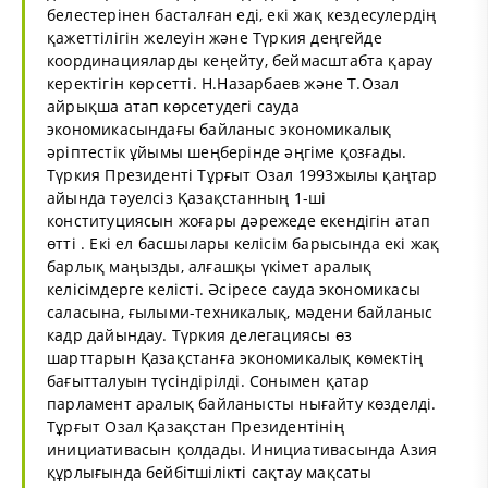
белестерінен басталған еді, екі жақ кездесулердің
қажеттілігін желеуін және Түркия деңгейде
координацияларды кеңейту, беймасштабта қарау
керектігін көрсетті. Н.Назарбаев және Т.Озал
айрықша атап көрсетудегі сауда
экономикасындағы байланыс экономикалық
әріптестік ұйымы шеңберінде әңгіме қозғады.
Түркия Президенті Тұрғыт Озал 1993жылы қаңтар
айында тәуелсіз Қазақстанның 1-ші
конституциясын жоғары дәрежеде екендігін атап
өтті . Екі ел басшылары келісім барысында екі жақ
барлық маңызды, алғашқы үкімет аралық
келісімдерге келісті. Әсіресе сауда экономикасы
саласына, ғылыми-техникалық, мәдени байланыс
кадр дайындау. Түркия делегациясы өз
шарттарын Қазақстанға экономикалық көмектің
бағытталуын түсіндірілді. Сонымен қатар
парламент аралық байланысты нығайту көзделді.
Тұрғыт Озал Қазақстан Президентінің
инициативасын қолдады. Инициативасында Азия
құрлығында бейбітшілікті сақтау мақсаты