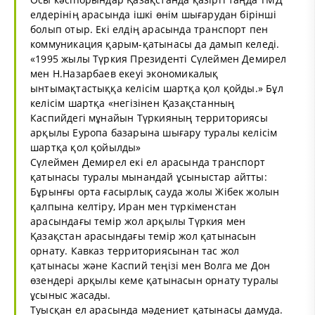
елдерінің арасында ішкі өнім шығарудан бірінші
болып отыр. Екі елдің арасында транспорт пен
коммуникация қарым-қатынасы да дамып келеді.
«1995 жылы Түркия Президенті Сүлеймен Демирел
мен Н.Назарбаев екеуі экономикалық
ынтымақтастыққа келісім шартқа қол қойды.» Бұл
келісім шартқа «негізінен Қазақстанның
Каспийдегі мұнайын Түркияның территориясы
арқылы Еуропа базарына шығару туралы келісім
шартқа қол қойылды»
Сүлеймен Демирел екі ел арасында транспорт
қатынасы туралы мынандай ұсыныстар айтты:
Бұрынғы орта ғасырлық сауда жолы Жібек жолын
қалпына келтіру, Иран мен түркіменстан
арасындағы темір жол арқылы Түркия мен
Қазақстан арасындағы темір жол қатынасын
орнату. Кавказ территориясынан тас жол
қатынасы және Каспий теңізі мен Волга ме Дон
өзендері арқылы кеме қатынасын орнату туралы
ұсыныс жасады.
Туысқан ел арасында мәдениет қатынасы дамуда.