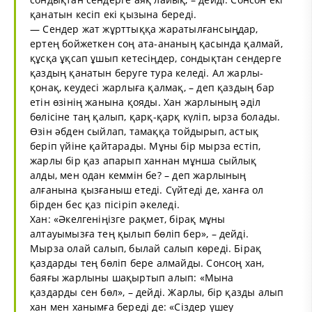
қанатын кесіп екі қызына береді.
— Сендер жат жұрттыққа жаратылғансыңдар,
ертең бойжеткен соң ата-ананың қасында қалмай,
құсқа ұқсап ұшып кетесіңдер, сондықтан сендерге
қаздың қанатын беруге тура келеді. Ал жарлы-
қонақ, кеудесі жарлыға қалмақ, – деп қаздың бар
етін өзінің жанына қояды. Хан жарлының әділ
бөлісіне таң қалып, қарқ-қарқ күліп, ырза болады.
Өзін әбден сыйлап, тамаққа тойдырып, астық
беріп үйіне қайтарады. Мұны бір мырза естіп,
жарлы бір қаз апарып ханнан мұнша сыйлық
алды, мен одан кеммін бе? – деп жарлының
алғанына қызғаныш етеді. Сүйтеді де, ханға ол
бірден бес қаз пісіріп әкеледі.
Хан: «Әкелгеніңізге рақмет, бірақ мұны
алтауымызға тең қылып бөліп бер», – дейді.
Мырза олай салып, былай салып көреді. Бірақ
қаздарды тең бөліп бере алмайды. Сонсоң хан,
баяғы жарлыны шақыртып алып: «Мына
қаздарды сен бөл», – дейді. Жарлы, бір қазды алып
хан мен ханымға береді де: «Сіздер үшеу