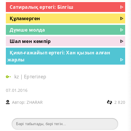
Сатиралық ертегі: Білгіш
ᐈ
Құламерген
ᐈ
Дүмше молда
ᐈ
Шал мен кемпір
ᐈ
Қиял-ғажайып ертегі: Хан қызын алған
жарлы
ᐈ
kz
|
Ертегілер
07.01.2016
Автор:
ZHARAR
2 820