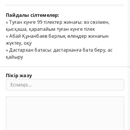
Пайдалы сілтемелер:
»
Туған күнге 99 тілектер жинағы: өз сөзімен,
қысқаша, қарапайым туған күнге тілек
»
Абай Құнанбаев барлық өлеңдер жинағын
жүктеу, оқу
»
Дастархан батасы: дастарханға бата беру, ас
қайыру
Пікір жазу