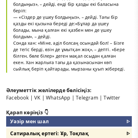
болдыңыз», – дейді, енді бір қазды екі баласына
беріп:
— «Сіздер де үшеу болдыңыз», – дейді. Тағы бір
қазды екі қызына береді де:«Бұлар да үшеу
болады, мына қалған екі қазбен мен де үшеу
болдым», – дейді.
Сонда хан: «Міне, әділ болсаң осындай бол! – Бізге
де тегіс берді, өзін де ұмытқан жоқ», – депті. «Бере
білген, бөле білер» деген мақал осыдан қалған
екен. Хан жарлыға тағы да қазынасынан көп
сыйлық беріп қайтарады, мырзаны қуып жібереді.
Әлеуметтік желілерде бөлісіңіз:
Facebook
|
VK
|
WhatsApp
|
Telegram
|
Twitter
Қарап көріңіз 👇
Уәзір мен шал
ᐈ
Сатиралық ертегі: Ұр, Тоқпақ
ᐈ