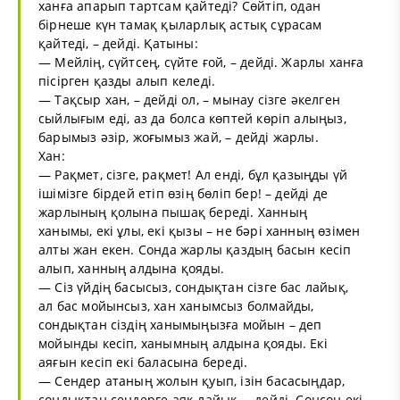
ханға апарып тартсам қайтеді? Сөйтіп, одан
бірнеше күн тамақ қыларлық астық сұрасам
қайтеді, – дейді. Қатыны:
— Мейлің, сүйтсең, сүйте ғой, – дейді. Жарлы ханға
пісірген қазды алып келеді.
— Тақсыр хан, – дейді ол, – мынау сізге әкелген
сыйлығым еді, аз да болса көптей көріп алыңыз,
барымыз әзір, жоғымыз жай, – дейді жарлы.
Хан:
— Рақмет, сізге, рақмет! Ал енді, бұл қазыңды үй
ішімізге бірдей етіп өзің бөліп бер! – дейді де
жарлының қолына пышақ береді. Ханның
ханымы, екі ұлы, екі қызы – не бәрі ханның өзімен
алты жан екен. Сонда жарлы қаздың басын кесіп
алып, ханның алдына қояды.
— Сіз үйдің басысыз, сондықтан сізге бас лайық,
ал бас мойынсыз, хан ханымсыз болмайды,
сондықтан сіздің ханымыңызға мойын – деп
мойынды кесіп, ханымның алдына қояды. Екі
аяғын кесіп екі баласына береді.
— Сендер атаның жолын қуып, ізін басасыңдар,
сондықтан сендерге аяқ лайық, – дейді. Сонсон екі