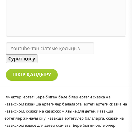
Сурет қосу
ПІКІР ҚАЛДЫРУ
Ілмектер:
ертегі Бере білген бөле білер ертеги сказка на
казахском казакша ертегилер балаларга
,
ертегі ертеги сказка на
казахском
,
сказки на казахском языке для детей
,
қазақша
ертегілер жинағы оқу
,
казакша ертегилер балаларга
,
сказки на
казахском языке для детей скачать
,
Бере білген бөле білер