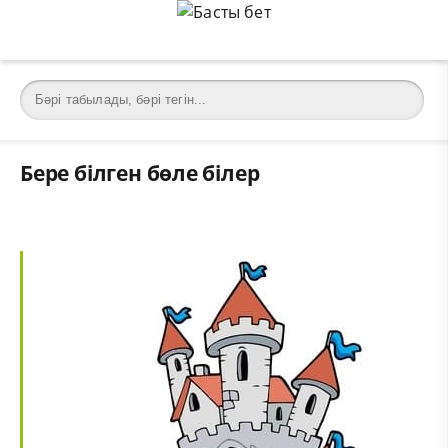
Бере білген бөле білер