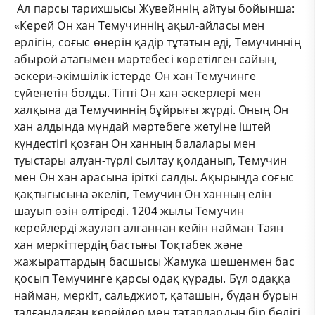
Ал парсы тарихшысы Жувейннің айтуы бойынша:
«Керей Он хан Темучиннің ақыл-айласы мен
ерлігін, соғыс өнерін қадір тұтатын еді, Темучиннің
абырой атағымен мәртебесі көретілген сайын,
әскери-әкімшілік істерде Он хан Темучинге
сүйенетін болды. Тіпті Он хан әскерлері мен
халқына да Темучиннің бұйрығы жүрді. Оның Он
хан алдында мұндай мәртебеге жетуіне іштей
күндестігі қозған Он ханның балалары мен
туыстары алуан-түрлі сылтау қолданып, Темучин
мен Он хан арасына іріткі салды. Ақырында соғыс
қақтығысына әкеліп, Темучин Он ханның елін
шауып өзін өлтіреді. 1204 жылы Темучин
керейлерді жаулап алғаннан кейін найман Таян
хан меркіттердің бастығы Тоқтабек және
жажыраттардың басшысы Жамука шешенмен бас
қосып Темучинге қарсы одақ құрады. Бұл одаққа
найман, меркіт, сальджиот, қаташын, бұдан бұрын
талғандалған керейлер мен татарлардың бір бөлігі