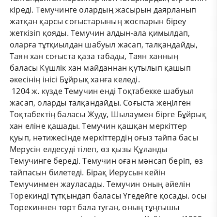
кіреді. Темучинге олардың жасырын даярланып
жатқан қарсы соғыстарының жоспарын біреу
жеткізіп қояды. Темучин алдын-ала қимылдап,
оларға тұтқиылдан шабуыл жасап, талқандайды,
Таян хан соғыста қаза табады, Таян ханның
баласы Күшлік хан майданнан құтылып қашып
әкесінің інісі Бұйрық ханға келеді.
1204 ж. күзде Темучин енді Тоқтабекке шабуыл
жасап, оларды талқандайды. Соғыста жеңілген
Тоқтабектің баласы Жуду, Шылаумен бірге Бұйрық
хан еліне қашады. Темучин қашқан меркіттер
қуып, нәтижесінде меркіттердің оғыз тайпа басы
Мерусін елдесуді тілеп, өз қызы Құланды
Темучинге береді. Темучин оған мәнсап беріп, өз
тайпасын билетеді. Бірақ Иерусын кейін
Темучинмен жауласады. Темучин оның әйелін
Торекинді тұтқындап баласы Үгедейге қосады. осы
Торекиннен төрт бала туған, оның тұңғышы