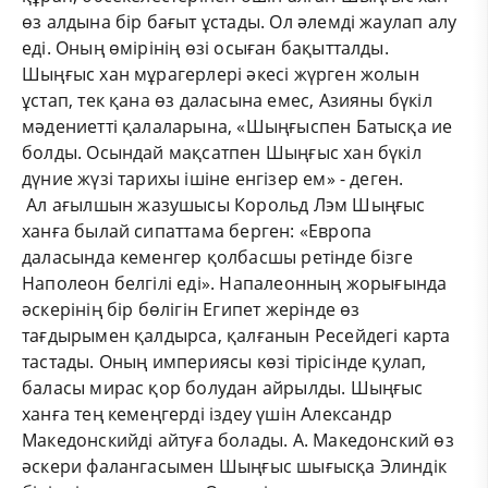
өз алдына бір бағыт ұстады. Ол әлемді жаулап алу
еді. Оның өмірінің өзі осыған бақытталды.
Шыңғыс хан мұрагерлері әкесі жүрген жолын
ұстап, тек қана өз даласына емес, Азияны бүкіл
мәдениетті қалаларына, «Шыңғыспен Батысқа ие
болды. Осындай мақсатпен Шыңғыс хан бүкіл
дүние жүзі тарихы ішіне енгізер ем» - деген.
Ал ағылшын жазушысы Корольд Лэм Шыңғыс
ханға былай сипаттама берген: «Европа
даласында кеменгер қолбасшы ретінде бізге
Наполеон белгілі еді». Напалеонның жорығында
әскерінің бір бөлігін Египет жерінде өз
тағдырымен қалдырса, қалғанын Ресейдегі карта
тастады. Оның империясы көзі тірісінде қулап,
баласы мирас қор болудан айрылды. Шыңғыс
ханға тең кемеңгерді іздеу үшін Александр
Македонскийді айтуға болады. А. Македонский өз
әскери фалангасымен Шыңғыс шығысқа Элиндік