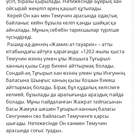
үсіп, біразы қырылады. Нәтижесінде Бұйрық хан
ойсырай жеңіліп әрең қашып құтылады.
Керей Он хан мен Темучин арасында одақтық
байланыс кейін бұзыла келіп қанды шайқасқа
айналады. Мұның себебін тарихшылар түрліше
түсіндіреді.
Рашид-ад-диннің «Жамих-ат-тауарих» – атты
кітабындағы айтуға қарағанда: «1202-жылы қыста
Темучин өзінің үлкен ұлы Жошыға Тұғырыл-
ханның қызы Саур бикені айттырмақ болады.
Сондай-ақ Тұғырыл хан өзінің үлкен ұлы Ингуннің
баласына Шыңғыс ханың қызы Хошын бикеш
айттырмақ болады. Бірақ бұл құдалық келісімге
келмей, бұзылады да аралығында араздық пайда
болады. Мұны пайдаланған Жажрат тайпасынан
басы Жамука шешен Тұғырыл-ханның баласы
Сенгунмен сөз байласып Темучинге қарсы
шығады. Нәтижесінде Он ханмен Темучин
арасында соғыс туады».