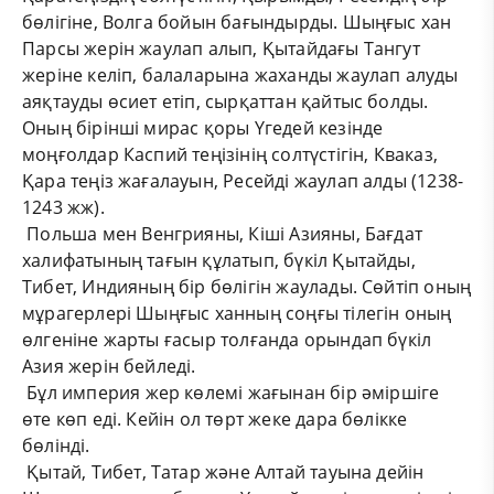
бөлігіне, Волга бойын бағындырды. Шыңғыс хан
Парсы жерін жаулап алып, Қытайдағы Тангут
жеріне келіп, балаларына жаханды жаулап алуды
аяқтауды өсиет етіп, сырқаттан қайтыс болды.
Оның бірінші мирас қоры Үгедей кезінде
моңғолдар Каспий теңізінің солтүстігін, Кваказ,
Қара теңіз жағалауын, Ресейді жаулап алды (1238-
1243 жж).
Польша мен Венгрияны, Кіші Азияны, Бағдат
халифатының тағын құлатып, бүкіл Қытайды,
Тибет, Индияның бір бөлігін жаулады. Сөйтіп оның
мұрагерлері Шыңғыс ханның соңғы тілегін оның
өлгеніне жарты ғасыр толғанда орындап бүкіл
Азия жерін бейледі.
Бұл империя жер көлемі жағынан бір әміршіге
өте көп еді. Кейін ол төрт жеке дара бөлікке
бөлінді.
Қытай, Тибет, Татар және Алтай тауына дейін