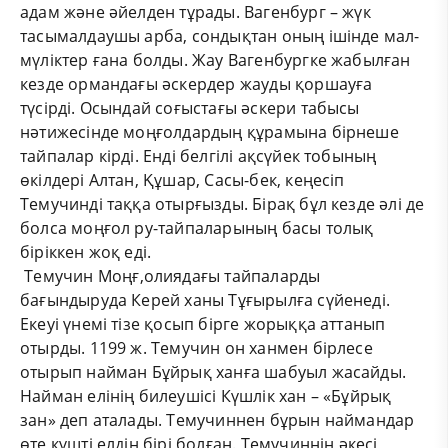
адам және әйелден тұрады. Вагенбург – жүк
тасымалдаушы арба, сондықтан оның ішінде мал-
мүліктер ғана болды. Жау Вагенбургке жабылған
кезде ормандағы әскердер жауды қоршауға
түсірді. Осындай соғыстағы әскери табысы
нәтижесінде моңғолдардың құрамына бірнеше
тайпалар кірді. Енді белгілі ақсүйек тобының
өкілдері Алтан, Құшар, Сасы-бек, кеңесіп
Темучинді таққа отырғызды. Бірақ бұл кезде әлі де
болса моңғол ру-тайпаларының басы толық
біріккен жоқ еді.
Темучин Моңғ,олиядағы тайпаларды
бағындыруда Керей ханы Тұғырылға сүйенеді.
Екеуі үнемі тізе қосып бірге жорыққа аттанып
отырды. 1199 ж. Темучин он ханмен бірлесе
отырып найман Бұйрық ханға шабуыл жасайды.
Найман елінің билеушісі Күшлік хан – «Бұйрық
зан» деп аталады. Темучиннен бұрын наймандар
өте күшті елдің бірі болған. Темучиннің әкесі