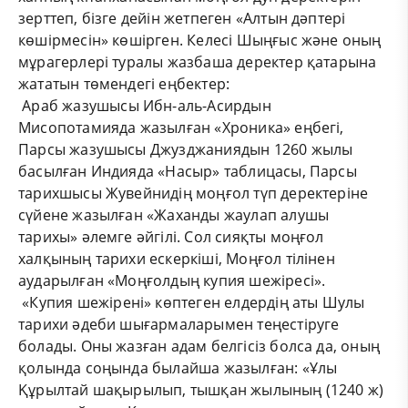
зерттеп, бізге дейін жетпеген «Алтын дәптері
көшірмесін» көшірген. Келесі Шыңғыс және оның
мұрагерлері туралы жазбаша деректер қатарына
жататын төмендегі еңбектер:
Араб жазушысы Ибн-аль-Асирдын
Мисопотамияда жазылған «Хроника» еңбегі,
Парсы жазушысы Джузджаниядын 1260 жылы
басылған Индияда «Насыр» таблицасы, Парсы
тарихшысы Жувейнидің моңғол түп деректеріне
сүйене жазылған «Жаханды жаулап алушы
тарихы» әлемге әйгілі. Сол сияқты моңғол
халқының тарихи ескеркіші, Моңғол тілінен
аударылған «Моңғолдың купия шежіресі».
«Купия шежірені» көптеген елдердің аты Шулы
тарихи әдеби шығармаларымен теңестіруге
болады. Оны жазған адам белгісіз болса да, оның
қолында соңында былайша жазылған: «Ұлы
Құрылтай шақырылып, тышқан жылының (1240 ж)