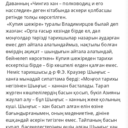
Даванның «Чингиз хан – полководиц и его
насследие» деген кітабында әскери қолбасшы
ретінде толқы көрсетілген.
«Купия шежіре» туралы Владимирцов былай деп
жазған: «Орта ғасыр кезінде бірде ел, дәл
моңғолдар тәрізді тарихшылар назарын аударған
емес деп айтала алатындаймыз, нақтылы болған
өмірдің ақиқат – шындығын айтала алатындай,
бейнелеп көрсеткен» Купия шежіреден тарихи
ескерткіш бірде – бір көшпелі елден қалған емес.
Неміс тарихшысы д-р Ф.Э. Краузер Шыңғыс –
ханға мынадай сипаттама берді: «Моңғол тарихы
негізінен Шыңғыс – ханнан басталады. Тарап
жүрген көшпелілердің басын қосып, бүкіл Азияны
жаулап алу – бұл Шыңғыс – ханның жеке қолының
күші. Шыңғыс – хан басып алған елін өзіне
бағындырғанымен, оның мәдениетіне, дініне
ешқандай әсерін тигізген емес. Тайпаның басын
құрап, бәсекелестерінен өшін алған Шыңғыс хан