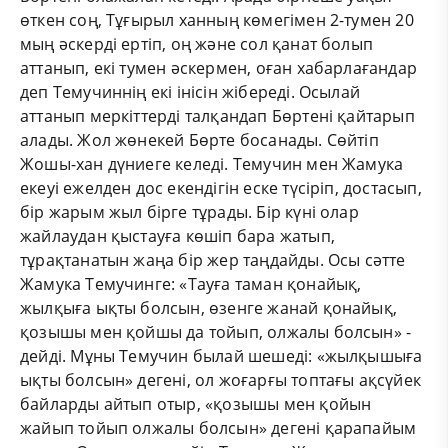
өткен соң, Тұғырыл ханның көмегімен 2-тумен 20
мың әскерді ертіп, оң және сол қанат болып
аттанып, екі тумен әскермен, оған хабарлағандар
деп Темучиннің екі інісін жібереді. Осылай
аттанып меркіттерді талқандап Бөртені қайтарып
алады. Жол жөнекей Бөрте босанады. Сөйтіп
Жошы-хан дүниеге келеді. Темучин мен Жамука
екеуі ежелден дос екендігін еске түсіріп, достасып,
бір жарым жыл бірге тұрады. Бір күні олар
жайлаудан қыстауға көшіп бара жатып,
тұрақтанатын жаңа бір жер таңдайды. Осы сәтте
Жамука Темучинге: «Тауға таман қонайық,
жылқыға ықты болсын, өзенге жанай қонайық,
қозышы мен қойшы да тойып, олжалы болсын» -
дейді. Мұны Темучин былай шешеді: «жылқышыға
ықты болсын» дегені, ол жоғарғы топтағы ақсүйек
байларды айтып отыр, «қозышы мен қойын
жайып тойып олжалы болсын» дегені қарапайым