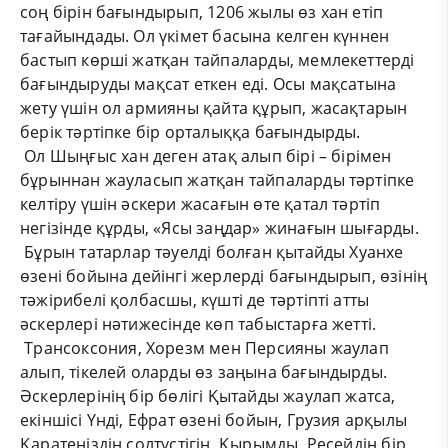
соң бірін бағындырып, 1206 жылы өз хан етіп
тағайындады. Ол үкімет басына келген күннен
бастып көрші жатқан тайпаларды, мемлекеттерді
бағындыруды мақсат еткен еді. Осы мақсатына
жету үшін ол армияны қайта құрып, жасақтарын
берік тәртіпке бір орталыққа бағындырды.
Ол Шыңғыс хан деген атақ алып бірі – бірімен
бұрыннан жауласып жатқан тайпаларды тәртіпке
келтіру үшін әскери жасағын өте қатал тәртіп
негізінде құрды, «Ясы заңдар» жинағын шығарды.
Бұрын татарлар тәуелді болған қытайды Хуанхе
өзені бойына дейінгі жерлерді бағындырып, өзінің
тәжірибелі қолбасшы, күшті де тәртіпті атты
әскерлері нәтижесінде көп табыстарға жетті.
Трансоксония, Хорезм мен Персияны жаулап
алып, тікелей оларды өз заңына бағындырды.
Әскерлерінің бір бөлігі Қытайды жаулап жатса,
екіншісі Үнді, Ефрат өзені бойын, Грузия арқылы
Қаратеңіздің солтүстігін, Қырымды, Ресейдің бір