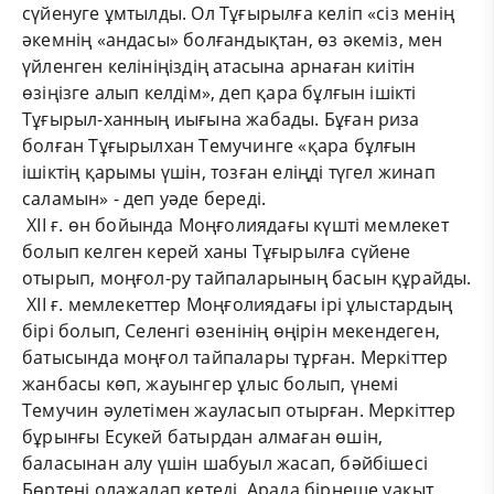
сүйенуге ұмтылды. Ол Тұғырылға келіп «сіз менің
әкемнің «андасы» болғандықтан, өз әкеміз, мен
үйленген келініңіздің атасына арнаған киітін
өзіңізге алып келдім», деп қара бұлғын ішікті
Тұғырыл-ханның иығына жабады. Бұған риза
болған Тұғырылхан Темучинге «қара бұлғын
ішіктің қарымы үшін, тозған еліңді түгел жинап
саламын» - деп уәде береді.
ХІІ ғ. өн бойында Моңғолиядағы күшті мемлекет
болып келген керей ханы Тұғырылға сүйене
отырып, моңғол-ру тайпаларының басын құрайды.
ХІІ ғ. мемлекеттер Моңғолиядағы ірі ұлыстардың
бірі болып, Селенгі өзенінің өңірін мекендеген,
батысында моңғол тайпалары тұрған. Меркіттер
жанбасы көп, жауынгер ұлыс болып, үнемі
Темучин әулетімен жауласып отырған. Меркіттер
бұрынғы Есукей батырдан алмаған өшін,
баласынан алу үшін шабуыл жасап, бәйбішесі
Бөртені олажалап кетеді. Арада бірнеше уақыт