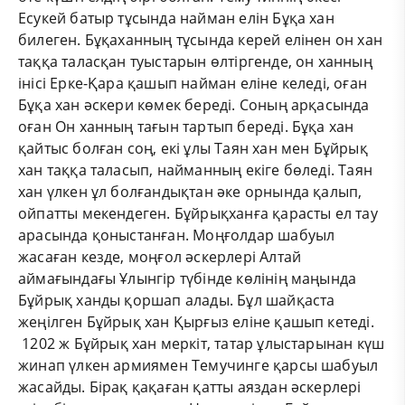
Есукей батыр тұсында найман елін Бұқа хан
билеген. Бұқаханның тұсында керей елінен он хан
таққа таласқан туыстарын өлтіргенде, он ханның
інісі Ерке-Қара қашып найман еліне келеді, оған
Бұқа хан әскери көмек береді. Соның арқасында
оған Он ханның тағын тартып береді. Бұқа хан
қайтыс болған соң, екі ұлы Таян хан мен Бұйрық
хан таққа таласып, найманның екіге бөледі. Таян
хан үлкен ұл болғандықтан әке орнында қалып,
ойпатты мекендеген. Бұйрықханға қарасты ел тау
арасында қоныстанған. Моңғолдар шабуыл
жасаған кезде, моңғол әскерлері Алтай
аймағындағы Ұлынгір түбінде көлінің маңында
Бұйрық ханды қоршап алады. Бұл шайқаста
жеңілген Бұйрық хан Қырғыз еліне қашып кетеді.
1202 ж Бұйрық хан меркіт, татар ұлыстарынан күш
жинап үлкен армиямен Темучинге қарсы шабуыл
жасайды. Бірақ қақаған қатты аяздан әскерлері