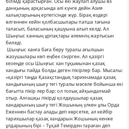
білімді қарастырған. Осы екі жаулап алушы өз
данқының арқасында әлі күнге дейін Азия
халықтарының ертегісінде жүр. Бірақ өздері
өлгеннен кейін қолбасшылары патша тағына
таласып, баласының қашуына алып келді. Ал
Шыңғыс ханның ұрпақтары әлемнің жартысын
биледі.
Шыңғыс ханға баға беру туралы ағылшын
жазушылары көп еңбек сіңірген. Ал қазіргі
кезеңде осы Шыңғыс хан тұқымынан қазақ
хандығы пайда болды деген пікірлер бар. Мысалы:
«қазіргі таңда Қазақстандық тарихнамада қазақ
хандығының шығу тегі туралы мәселе бойынша екі
бағытта пікір лер бар: ол толық айқындалмай
отыр. Алғашқы пікірді қолдаушылар қазақ
хандарының шығу тегі Жошының үлкен ұлы Орда
Еженнен бастау алады деп көрсетке, ал кейбір
тарихшылар қазақ хандарын Жошының кенже
ұлдарының бірі – Тұқай Темірден тараған деп