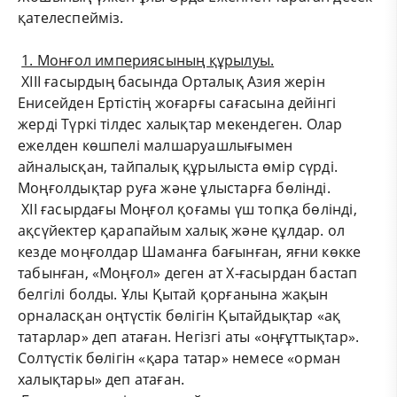
қателеспейміз.
1. Монғол империясының құрылуы.
ХІІІ ғасырдың басында Орталық Азия жерін
Енисейден Ертістің жоғарғы сағасына дейінгі
жерді Түркі тілдес халықтар мекендеген. Олар
ежелден көшпелі малшаруашлығымен
айналысқан, тайпалық құрылыста өмір сүрді.
Моңғолдықтар руға және ұлыстарға бөлінді.
ХІІ ғасырдағы Моңғол қоғамы үш топқа бөлінді,
ақсүйектер қарапайым халық және құлдар. ол
кезде моңғолдар Шаманға бағынған, яғни көкке
табынған, «Моңғол» деген ат Х-ғасырдан бастап
белгілі болды. Ұлы Қытай қорғанына жақын
орналасқан оңтүстік бөлігін Қытайдықтар «ақ
татарлар» деп атаған. Негізгі аты «оңғұттықтар».
Солтүстік бөлігін «қара татар» немесе «орман
халықтары» деп атаған.