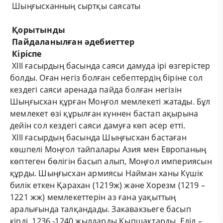
Шыңғысханның сыртқы саясаты
Қорытынды
Пайдаланылған әдебиеттер
Кіріспе
ХІІІ ғасырдың басында саяси дамуда ірі өзгерістер
болды. Оған негіз болған себептердің біріне сол
кездегі саяси аренада пайда болған негізін
Шыңғысхан құрған Моңғол мемлекеті жатады. Бұл
мемлекет өзі құрылған күннен бастап ақырына
дейін сол кездегі саяси дамуға көп әсер етті.
ХІІІ ғасырдың басында Шыңғысхан бастаған
көшпелі Моңғол тайпалары Азия мен Европаның
көптеген бөлігін басып алып, Моңғол империясын
құрды. Шыңғысхан армиясы Найман ханы Күшік
билік еткен Қарахан (1219ж) және Хорезм (1219 –
1221 жж) мемлекеттерін аз ғана уақыттың
аралығында талқандады. Закавакзьеге басып
кірді, 1236 -1240 жылдарды Қыпшақтарды, Еділ –