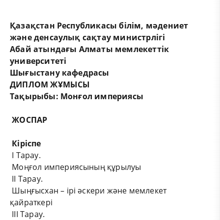
Қазақстан Республикасы білім, мәдениет
және денсаулық сақтау министрлігі
Абай атындағы Алматы мемлекеттік
университеті
Шығыстану кафедрасы
ДИПЛОМ ЖҰМЫСЫ
Тақырыбы: Монғол империясы
ЖОСПАР
Кіріспе
І Тарау.
Моңғол империясының құрылуы
ІІ Тарау.
Шыңғысхан – ірі әскери және мемлекет
қайраткері
ІІІ Тарау.