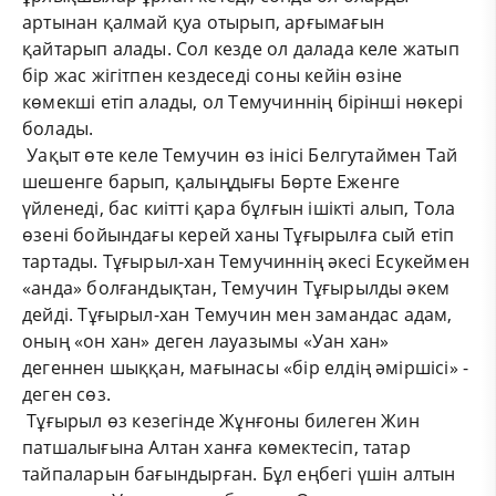
артынан қалмай қуа отырып, арғымағын
қайтарып алады. Сол кезде ол далада келе жатып
бір жас жігітпен кездеседі соны кейін өзіне
көмекші етіп алады, ол Темучиннің бірінші нөкері
болады.
Уақыт өте келе Темучин өз інісі Белгутаймен Тай
шешенге барып, қалыңдығы Бөрте Еженге
үйленеді, бас киітті қара бұлғын ішікті алып, Тола
өзені бойындағы керей ханы Тұғырылға сый етіп
тартады. Тұғырыл-хан Темучиннің әкесі Есукеймен
«анда» болғандықтан, Темучин Тұғырылды әкем
дейді. Тұғырыл-хан Темучин мен замандас адам,
оның «он хан» деген лауазымы «Уан хан»
дегеннен шыққан, мағынасы «бір елдің әміршісі» -
деген сөз.
Тұғырыл өз кезегінде Жұнғоны билеген Жин
патшалығына Алтан ханға көмектесіп, татар
тайпаларын бағындырған. Бұл еңбегі үшін алтын