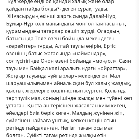
Бұл жерде енді ол қандай халық және олар
қайдан пайда болды?- деген сұрақ туады.
ХІІ ғасырдың екінші жартысында Далай-Нұр,
Бұйыр-Нұр көлі маңындағы моңғол тайпасының
құрамындағы татарлар көшіп жүрді. Олардың
батысында Төле өзені бойында мекендеген
«керейттер» тұрды, Алтай таулы өңірін, Ертіс
өзенінің батыс жағасында «наймандар»,
солтүсітігінде Онон өзені бойында «моңғол», Саян
тауы мен Байқал көлі аралығындағы «ойраттар»,
Жоңғар тауында «ұйғырлар» мекендеген. Мал
шаруашылығымен айналысқан бұл халық жаздық,
қыстық жерлерге көшіп-қонып жүрген. Қолында
төрт түлік мал, соның ішінде жылқы мен түйені көп
ұстаған. Қыста аң терісінен жасалған киім киген,
әйелдері биік бөрік киген. Малдың жүнінен жіп,
сүйегінен найзаға ұштық, кепкен көңін отын
ретінде пайдаланған. Негізгі тағам осы мал
болған. Сүйікті тағам ретінде жылқы етін