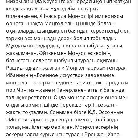
мизам айында Кеуленге хан ордасы қонып жатқан
кезде аяқталған». Бұл әдеби шығарма
болғанымен, ХІІ ғасырда Моңғол ірі империясы
орнаған шақта Моңғол елінің ішінде болған
оқиғаларды шындықпен баяндап көрсеткендіктен
тарихи аса маңызды дерек болып табылады.
Мұнда моңғолдардың шет елге шабулы туралы
жазылмаған. Әйткенмен Моңғол әскерінің
батыстағы елдерге шабуылы туралы оқиғаны
Рашид- ад-дин жазған « Моңғол тарихы» генерал
Ибаннинің «Военное искуствои завоевание
монголо – татар и средние – азиатских народов и
при Чингиз – хане и Тамерлане» атты кібатында
толық көрсетілген. Онда моңғол әскери өнерімен
ондағы армия ішіндегі ерекше тәртіпке жан –
жақты тоқталған. Сонымен бірге К.Д. Оссонның
«Моңғол тарихы» деген үш томдық кітабында
толық мәліметтер берілген. Моңғол әскерінің
әскери саяси құрылысы туралы Эренжан Хара –