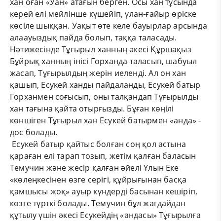
хан оған «Уан» атағын берген. Осы хан тұсында
керей елі мейлінше күшейіп, ұлан-ғайыр өріске
көсіле шыққан. Уақыт өте келе бауырлар арсында
алаауыздық пайда болып, таққа таласады.
Нәтижесінде Тұғырыл ханның әкесі Құршақыз
Бұйрық ханның інісі Горханда таласып, шабуыл
жасап, Тұғырылдың жерін иеленді. Ал он хан
қашып, Есукей ханды пайдаланды, Есукей батыр
Горханмен соғысып, оны талқандап Тұғырылды
хан тағына қайта отырғызды. Бұған көңілі
көншіген Тұғырыл хан Есукей батырмен «анда» -
дос болады.
Есукей батыр қайтыс болған соң қол астына
қараған елі тарап тозып, жетім қалған баласын
Темучин және жесір қалған әйелі Ұлын Еке
«көлеңкесінен өзге серігі, құйрығынан басқа
қамшысы жоқ» ауыр күндерді басынан кешіріп,
көзге түрткі болады. Темучин бұл жағдайдан
құтылу үшін әкесі Есукейдің «андасы» Тұғырылға