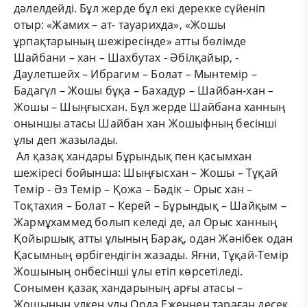
дәлелдейді. Бұл жерде бұл екі дерекке сүйеніп
отыр: «Жамих – ат- тауарихда», «Жошы
ұрпақтарының шежіресінде» атты бөлімде
Шайбани – хан – Шахбутах - Әбілқайыр, -
Даулетшейх – Ибрагим – Болат – Мынтемір –
Бадагүл – Жошы бұқа – Бахадур – Шайбан-хан –
Жошы – Шыңғысхан. Бұл жерде Шайбана ханның
оныншы атасы Шайбан хан Жошыфның бесінші
ұлы деп жазылады.
Ал қазақ хандары Бұрындық пен қасымхан
шежіресі бойынша: Шыңғысхан – Жошы – Тұқай
Темір - Әз Темір – Қожа – Бәдік – Орыс хан –
Тоқтахия – Болат – Керей – Бұрындық – Шайқым –
Жармұхаммед болып келеді де, ал Орыс ханның
Қойыршық атты ұлының Барақ, одан Жәнібек одан
Қасымның өрбігендігін жазады. Яғни, Тұқай-Темір
Жошының онбесінші ұлы етіп көрсетіледі.
Сонымен қазақ хандарының арғы атасы –
Жошының үлкен ұлы Орда Еженнен тараған десек