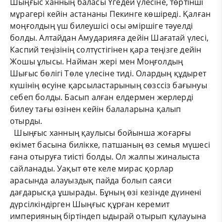
Шыңғыс ханның баласы Үгедей үлесіне, төртінші
мұрагері кейін астананы Пекинге көшіреді. Қалған
моңғолдың үш билеушісі осы әміршіге тәуелді
болды. Алтайдан Амударияға дейін Шағатай үлесі,
Каспий теңізінің солтүстігінен қара теңізге дейін
Жошы ұлысы. Найман жері мен Моңғолдың
Шығыс бөлігі Төле үлесіне тиді. Олардың құдырет
күшінің өсуіне қарсыластарының сөзссіз бағынуы
себеп болды. Басып алған елдермен жерлерді
билеу тағы өзінен кейін балаларына қалып
отырды.
Шыңғыс ханның қаулысы бойынша жоғарғы
өкімет басына билікке, патшаның өз семья мүшесі
ғана отыруға тиісті болды. Ол жалпы жиналыста
сайланады. Уақыт өте келе мирас қорлар
арасында алауыздық пайда болып саяси
дағдарысқа ұшырады. Бұның өзі кезінде дүинені
дүрсілкіндірген Шыңғыс құрған керемит
империяның біртіндеп ыдырай отырып құлауына