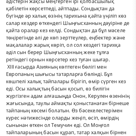
әдістерін жақсы меңгерген ірі қолбасшылық
қабілетін көрсетпеді, айтпады. Сондықтан да
бүгінде әр халық өзінің тарихына қайта үңіліп көз
салар кездер өткендегі Шыңғысханның дәуіріне де
қайта оралар кез келді. Сондықтан да бұл мәселе
төңірегінде әлі де көп зерттеулер, еңбектер және
мақалалар жарық көріп, ол сол кездегі тарихқа
әділ сын берер Шыңғысханның жеке тұлға
ретіндегі орнын көрсетер кез туған шығар.
ХІІІ ғасырда Азияның көптеген бөлігі мен
Европаның шығысы татарларға бөлінді. Бұл
көшпелі халық тайпалары бірігіп, өмір сүрген кез
еді. Осы халықтың басын қосып, өз билігін
жүргізген адам алғашыңда Онон, Керулен өзенінің
жағысында, таулы аймақты қоныстанаған бірнеше
тайпаның көсемі болатын. Өз бәсекелестерімен
күрес нәтижесінде оларды жеңіп, өсіп, өмірдің
сынынан өткен ол Темучин еді. Ол Моңғол
тайпаларының басын құрап, татар халқын бірнен