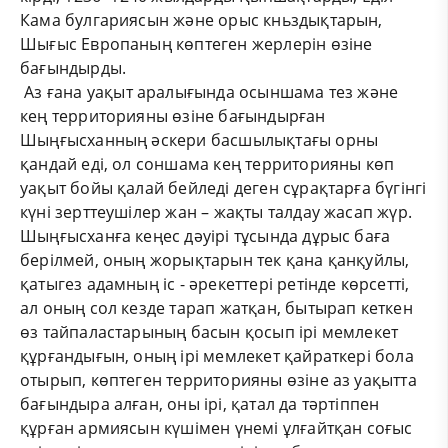
Кама булгариясын және орыс кньздықтарын,
Шығыс Европаның көптеген жерлерін өзіне
бағындырды.
Аз ғана уақыт аралығында осыншама тез және
кең территорияны өзіне бағындырған
Шыңғысханның әскери басшылықтағы орны
қандай еді, ол соншама кең территорияны көп
уақыт бойы қалай бейледі деген сұрақтарға бүгінгі
күні зерттеушілер жан – жақты талдау жасап жүр.
Шыңғысханға кеңес дәуірі тұсында дұрыс баға
берілмей, оның жорықтарын тек қана қанқуйлы,
қатыгез адамның іс - әрекеттері ретінде көрсетті,
ал оның сол кезде тарап жатқан, бытырап кеткен
өз тайпаластарының басын қосып ірі мемлекет
құрғандығын, оның ірі мемлекет қайраткері бола
отырып, көптеген территорияны өзіне аз уақытта
бағындыра алған, оны ірі, қатал да тәртіппен
құрған армиясын күшімен үнемі ұлғайтқан соғыс