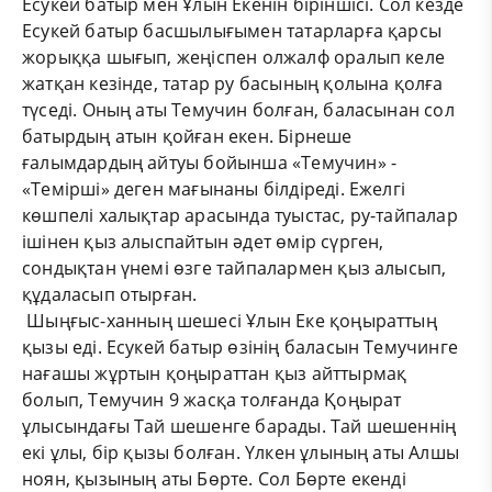
Есукей батыр мен Ұлын Екенін біріншісі. Сол кезде
Есукей батыр басшылығымен татарларға қарсы
жорыққа шығып, жеңіспен олжалф оралып келе
жатқан кезінде, татар ру басының қолына қолға
түседі. Оның аты Темучин болған, баласынан сол
батырдың атын қойған екен. Бірнеше
ғалымдардың айтуы бойынша «Темучин» -
«Темірші» деген мағынаны білдіреді. Ежелгі
көшпелі халықтар арасында туыстас, ру-тайпалар
ішінен қыз алыспайтын әдет өмір сүрген,
сондықтан үнемі өзге тайпалармен қыз алысып,
құдаласып отырған.
Шыңғыс-ханның шешесі Ұлын Еке қоңыраттың
қызы еді. Есукей батыр өзінің баласын Темучинге
нағашы жұртын қоңыраттан қыз айттырмақ
болып, Темучин 9 жасқа толғанда Қоңырат
ұлысындағы Тай шешенге барады. Тай шешеннің
екі ұлы, бір қызы болған. Үлкен ұлының аты Алшы
ноян, қызының аты Бөрте. Сол Бөрте екенді