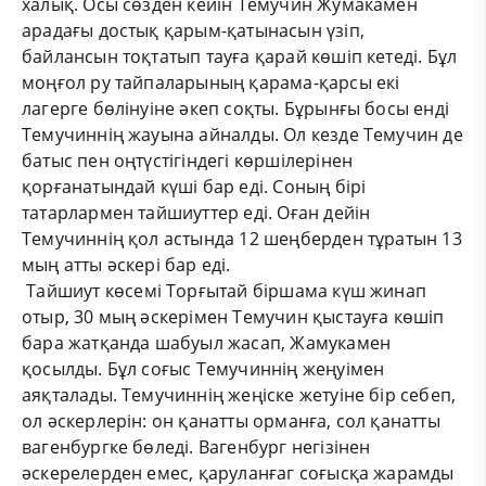
халық. Осы сөзден кейін Темучин Жумакамен
арадағы достық қарым-қатынасын үзіп,
байлансын тоқтатып тауға қарай көшіп кетеді. Бұл
моңғол ру тайпаларының қарама-қарсы екі
лагерге бөлінуіне әкеп соқты. Бұрынғы босы енді
Темучиннің жауына айналды. Ол кезде Темучин де
батыс пен оңтүстігіндегі көршілерінен
қорғанатындай күші бар еді. Соның бірі
татарлармен тайшиуттер еді. Оған дейін
Темучиннің қол астында 12 шеңберден тұратын 13
мың атты әскері бар еді.
Тайшиут көсемі Торғытай біршама күш жинап
отыр, 30 мың әскерімен Темучин қыстауға көшіп
бара жатқанда шабуыл жасап, Жамукамен
қосылды. Бұл соғыс Темучиннің жеңуімен
аяқталады. Темучиннің жеңіске жетуіне бір себеп,
ол әскерлерін: он қанатты орманға, сол қанатты
вагенбургке бөледі. Вагенбург негізінен
әскерелерден емес, қаруланғаг соғысқа жарамды