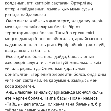
қолданып, етті кептіріп сақтаған. Әртүрлі аң
еттерін пайдаланып, жылқы қымызын сусын
ретінде пайдаланған.
Олар қыста жайылымдық жерге, жазда тау өңірін
мекендеген тайпаларын белгілі бір өз
территориялары болған. Тағы бір ерекшелігі
моңғолдықтар бірнеше әйел алып, әрқайсысына
қадың мал төлеп отырған. Әрбір әйелінің жеке үйі,
шаруашылығы болған.
Әкесі қайтыс болған жағдайда, баласы оның
жесірлерін алуға тиіс. Негізгі үйі жиналмалы киіз
үй, ол әрқашан да Оңтүстікке қаратылып
орнатылған. Егер өлікті жерлейтін болса, онда оны
үйге көп сақтамай, өз қаруымен, жылқысымен
қоса жерлеген.
Аңшылықпен айналысу арқасында моңғол халқы
өте мерген болған. Тайпа басы «Ноян» немесе
«Тайшы» деп аталды, ол ханға ғана бағынып, бір
тайпадан салық жинап отырды.