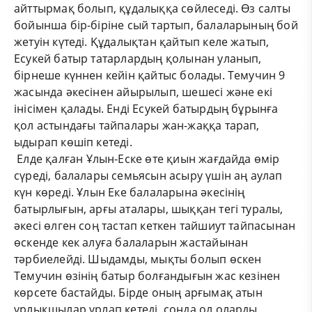
айттырмақ болып, құдалыққа сөйлеседі. Өз салты
бойынша бір-біріне сый тартып, балаларының бой
жетуін күтеді. Құдалықтан қайтып келе жатып,
Есукей батыр татарлардың қолынан уланып,
бірнеше күннен кейін қайтыс болады. Темучин 9
жасында әкесінен айырылып, шешесі және екі
інісімен қалады. Енді Есукей батырдың бұрынға
қол астындағы тайпалары жан-жаққа тарап,
ыдырап көшіп кетеді.
Елде қалған Ұлын-Еске өте қиын жағдайда өмір
сүреді, балалары семьясын асыру үшін аң аулап
күн көреді. Ұлын Еке балаларына әкесінің
батырлығын, арғы аталары, шыққан тегі туралы,
әкесі өлген соң тастап кеткен тайшиут тайпасынан
өскенде кек алуға балаларын жастайынан
тәрбиелейді. Шыдамды, мықты болып өскен
Темучин өзінің батыр болғандығын жас кезінен
көрсете бастайды. Бірде оның арғымақ атын
ұрлықшылар ұрлап кетеді, сонда ол оларды