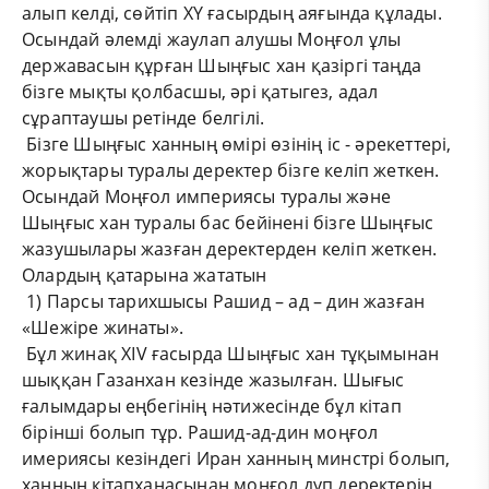
алып келді, сөйтіп ХҮ ғасырдың аяғында құлады.
Осындай әлемді жаулап алушы Моңғол ұлы
державасын құрған Шыңғыс хан қазіргі таңда
бізге мықты қолбасшы, әрі қатыгез, адал
сұраптаушы ретінде белгілі.
Бізге Шыңғыс ханның өмірі өзінің іс - әрекеттері,
жорықтары туралы деректер бізге келіп жеткен.
Осындай Моңғол империясы туралы және
Шыңғыс хан туралы бас бейінені бізге Шыңғыс
жазушылары жазған деректерден келіп жеткен.
Олардың қатарына жататын
1) Парсы тарихшысы Рашид – ад – дин жазған
«Шежіре жинаты».
Бұл жинақ ХІV ғасырда Шыңғыс хан тұқымынан
шыққан Газанхан кезінде жазылған. Шығыс
ғалымдары еңбегінің нәтижесінде бұл кітап
бірінші болып тұр. Рашид-ад-дин моңғол
имериясы кезіндегі Иран ханның минстрі болып,
ханның кітапханасынан моңғол дуп деректерін