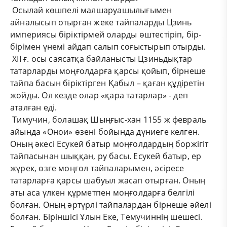
Осылай көшпелі малшаруашылығымен
айналысып отырған жеке тайпаларды Цзинь
империясы біріктірмей оларды өштестіріп, бір-
бірімен үнемі айдап салып соғыстырып отырды.
ХІІ ғ. осы саясатқа байланысты Цзиньдықтар
татарларды моңғолдарға қарсы қойып, бірнеше
тайпа басын біріктірген Қабыл – қаған құдіретін
жойды. Ол кезде олар «қара татарлар» - деп
аталған еді.
Тимучин, болашақ Шыңғыс-хан 1155 ж февраль
айында «Онои» өзені бойында дүниеге келген.
Оның әкесі Есукей батыр моңғолдардың боржігіт
тайпасынан шыққан, ру басы. Есукей батыр, ер
жүрек, өзге моңғол тайпаларымен, әсіресе
татарларға қарсы шабуыл жасап отырған. Оның
аты аса үлкен құрметпен моңғолдарға белгілі
болған. Оның әртүрлі тайпалардан бірнеше әйелі
болған. Біріншісі Ұлын Еке, Темучиннің шешесі.