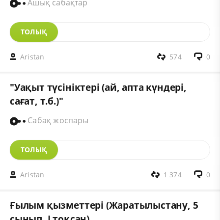
Ашық сабақтар
ТОЛЫҚ
Aristan
574
0
"Уақыт түсініктері (ай, апта күндері,
сағат, т.б.)"
Сабақ жоспары
ТОЛЫҚ
Aristan
1 374
0
Ғылым қызметтері (Жаратылыстану, 5
сынып, I тоқсан)