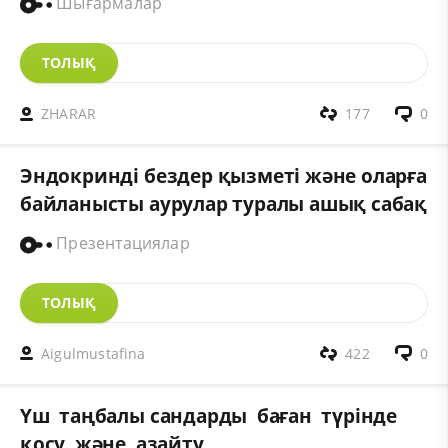
Шығармалар
ТОЛЫҚ
ZHARAR
177
0
Эндокринді бездер қызметі және оларға
байланысты аурулар туралы ашық сабақ
Презентациялар
ТОЛЫҚ
Aigulmustafina
422
0
Үш таңбалы сандарды баған түрінде
қосу және азайту