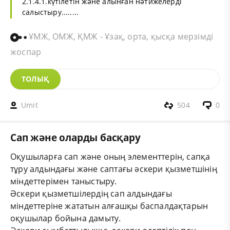
2.1.4.1.күтілетін және алынған нәтижелерді
салыстыру........
ҰМЖ, ОМЖ, ҚМЖ - Ұзақ, орта, қысқа мерзімді
жоспар
ТОЛЫҚ
Umit
504
0
Сап және оларды басқару
Оқушыларға сап және оның элементтерін, сапқа
тұру алдындағы және саптағы әскери қызметшінің
міндеттерімен таныстыру.
Әскери қызметшілердің сап алдындағы
міндеттеріне жататын алғашқы баспалдақтарын
оқушылар бойына дамыту.