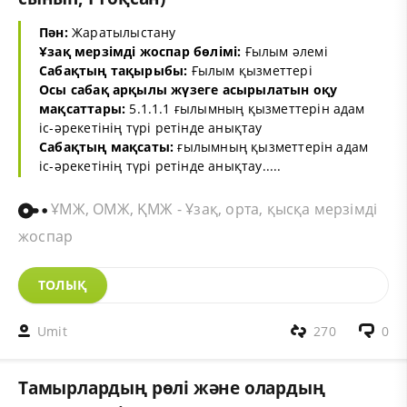
Пән:
Жаратылыстану
Ұзақ мерзімді жоспар бөлімі:
Ғылым әлемі
Сабақтың тақырыбы:
Ғылым қызметтері
Осы сабақ арқылы жүзеге асырылатын оқу
мақсаттары:
5.1.1.1 ғылымның қызметтерін адам
іс-әрекетінің түрі ретінде анықтау
Сабақтың мақсаты:
ғылымның қызметтерін адам
іс-әрекетінің түрі ретінде анықтау.....
ҰМЖ, ОМЖ, ҚМЖ - Ұзақ, орта, қысқа мерзімді
жоспар
ТОЛЫҚ
Umit
270
0
Тамырлардың рөлі және олардың