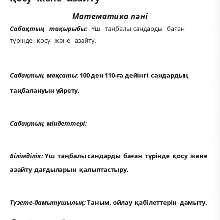
Математика пәні
Сабақтың тақырыбы:
Үш таңбалы сандарды баған
түрінде қосу және азайту.
Сабақтың мақсаты
: 100 ден 110-ға дейінгі сандардың
таңбалануын үйрету.
Сабақтың міндеттері:
Білімділік:
Үш таңбалы сандарды баған түрінде қосу және
азайту дағдыларын қалыптастыру.
Түзете-дамытушылық:
Таным, ойлау қабілеттерін дамыту.