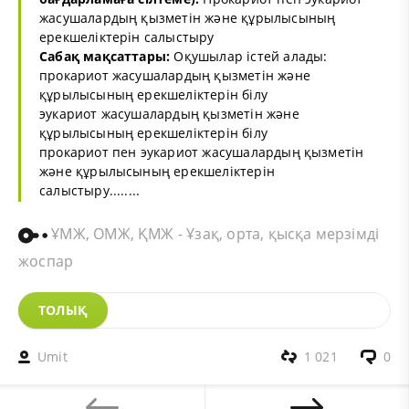
жасушалардың қызметін және құрылысының
ерекшеліктерін салыстыру
Сабақ мақсаттары:
Оқушылар істей алады:
прокариот жасушалардың қызметін және
құрылысының ерекшеліктерін білу
эукариот жасушалардың қызметін және
құрылысының ерекшеліктерін білу
прокариот пен эукариот жасушалардың қызметін
және құрылысының ерекшеліктерін
салыстыру........
ҰМЖ, ОМЖ, ҚМЖ - Ұзақ, орта, қысқа мерзімді
жоспар
ТОЛЫҚ
Umit
1 021
0