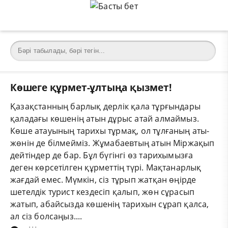
Көшеге құрмет-ұлтыңа қызмет!
Қазақстанның барлық дерлік қала тұрғындары
қаладағы көшенің атын дұрыс атай алмаймыз.
Көше атауының тариxы тұрмақ, ол тұлғаның аты-
жөнін де білмейміз. Жұмабаевтың атын Міржақып
дейтіндер де бар. Бұл бүгінгі өз тарихымызға
деген көрсетілген құрметтің түрі. Мақтанарлық
жағдай емес. Мүмкін, сіз тұрып жатқан өңірде
шетелдік турист кездесіп қалып, жөн сұрасып
жатып, абайсызда көшенің тарихын сұрап қалса,
ал сіз болсаңыз....