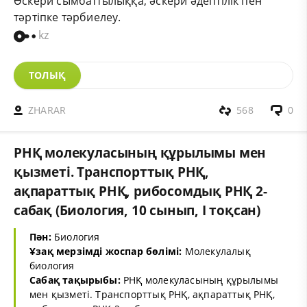
Әскери сымбаттылыққа, әскери әдептілік пен
тәртіпке тәрбиелеу.
kz
ТОЛЫҚ
ZHARAR
568
0
РНҚ молекуласының құрылымы мен
қызметі. Транспорттық РНҚ,
ақпараттық РНҚ, рибосомдық РНҚ 2-
сабақ (Биология, 10 сынып, I тоқсан)
Пән:
Биология
Ұзақ мерзімді жоспар бөлімі:
Молекулалық
биология
Сабақ тақырыбы:
РНҚ молекуласының құрылымы
мен қызметі. Транспорттық РНҚ, ақпараттық РНҚ,