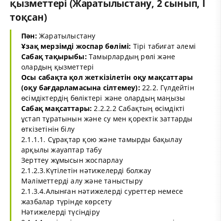
қызметтері (Жаратылыстану, 2 сынып, I
тоқсан)
Пән:
Жаратылыстану
Ұзақ мерзімді жоспар бөлімі:
Тірі табиғат әлемі
Сабақ тақырыбы:
Тамырлардың рөлі және
олардың қызметтері
Осы сабақта қол жеткізілетін оқу мақсаттары
(оқу бағдарламасына сілтемеу):
22.2. Гүлдейтін
өсімдіктердің бөліктері және олардың маңызы
Сабақ мақсаттары:
2.2.2.2 Сабақтың өсімдікті
ұстап тұратынын және су мен қоректік заттарды
өткізетінін білу
2.1.1.1. Сұрақтар қою және тамырды бақылау
арқылы жауаптар табу
Зерттеу жұмысын жоспарлау
2.1.2.3.Күтілетін нәтижелерді болжау
Мәліметтерді алу және таныстыру
2.1.3.4.Алынған нәтижелерді суреттер немесе
жазбалар түрінде көрсету
Нәтижелерді түсіндіру