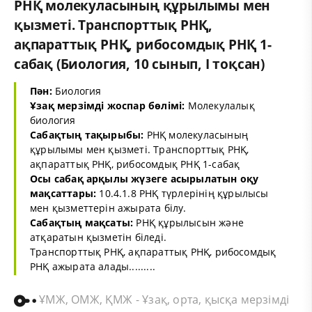
РНҚ молекуласының құрылымы мен
қызметі. Транспорттық РНҚ,
ақпараттық РНҚ, рибосомдық РНҚ 1-
сабақ (Биология, 10 сынып, I тоқсан)
Пән:
Биология
Ұзақ мерзімді жоспар бөлімі:
Молекулалық
биология
Сабақтың тақырыбы:
РНҚ молекуласының
құрылымы мен қызметі. Транспорттық РНҚ,
ақпараттық РНҚ, рибосомдық РНҚ 1-сабақ
Осы сабақ арқылы жүзеге асырылатын оқу
мақсаттары:
10.4.1.8 РНҚ түрлерінің құрылысы
мен қызметтерін ажырата білу.
Сабақтың мақсаты:
РНҚ құрылысын және
атқаратын қызметін біледі.
Транспорттық РНҚ, ақпараттық РНҚ, рибосомдық
РНҚ ажырата алады.........
ҰМЖ, ОМЖ, ҚМЖ - Ұзақ, орта, қысқа мерзімді