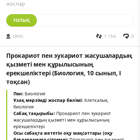
жоспар
ТОЛЫҚ
Umit
1 154
0
Прокариот пен эукариот жасушалардың
қызметі мен құрылысының
ерекшеліктері (Биология, 10 сынып, I
тоқсан)
Пән:
Биология
Ұзақ мерзімді жоспар бөлімі:
Клеткалық
биология
Сабақ тақырыбы:
Прокариот пен эукариот
жасушалардың қызметі мен құрылысының
ерекшеліктері
Осы сабақта жететін оқу мақсаттары (оқу
бағдарламаға сілтеме):
Прокариот пен эукариот