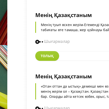
Менің Қазақстаным
Менің туып өскен жерім-Егеменді Қазақ
табиғаты өте тамаша, жер қойнауы байл
Шығармалар
ТОЛЫҚ
Менің Қазақстаным
«Отан оттан да ыстық» демекші мен өз
менің жерім ол – Қазақстан. Қазақстан е
бар. Оларды айта кетсек өзбек, орыс, та
Шығармалар