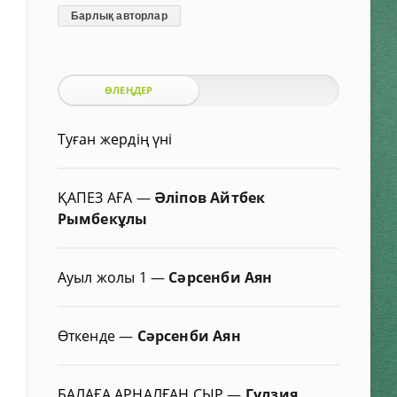
Барлық авторлар
ӨЛЕҢДЕР
Туған жердің үні
ҚАПЕЗ АҒА
—
Әліпов Айтбек
Рымбекұлы
Ауыл жолы 1
—
Сәрсенби Аян
Өткенде
—
Сәрсенби Аян
БАЛАҒА АРНАЛҒАН СЫР
—
Гүлзия