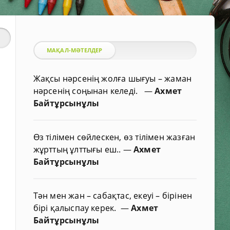
МАҚАЛ-МӘТЕЛДЕР
Жақсы нәрсенің жолға шығуы – жаман
нәрсенің соңынан келеді.
—
Ахмет
Байтұрсынұлы
Өз тілімен сөйлескен, өз тілімен жазған
жұрттың ұлттығы еш..
—
Ахмет
Байтұрсынұлы
Тән мен жан – сабақтас, екеуі – бірінен
бірі қалыспау керек.
—
Ахмет
Байтұрсынұлы