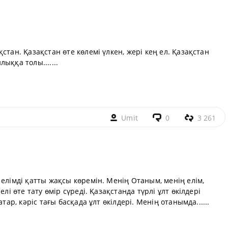
стан. Қазақстан өте көлемі үлкен, жері кең ел. Қазақстан
ыққа толы.......
Umit
0
3 261
 елімді қатты жақсы көремін. Менің Отаным, менің елім,
лі өте тату өмір сүреді. Қазақстанда түрлі ұлт өкілдері
тар, кәріс тағы басқада ұлт өкілдері. Менің отанымда......