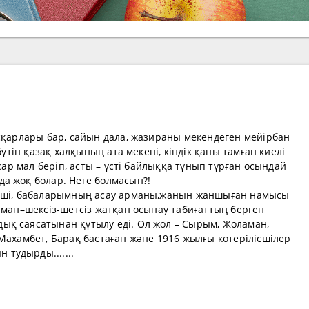
асқарлары бар, сайын дала, жазираны мекендеген мейірбан
бүтін қазақ халқының ата мекені, кіндік қаны тамған киелі
ысар мал беріп, асты – үсті байлыққа тұнып тұрған осындай
а жоқ болар. Неге болмасын?!
екші, бабаларымның асау арманы,жанын жаншыған намысы
рман–шексіз-шетсіз жатқан осынау табиғаттың берген
қ саясатынан құтылу еді. Ол жол – Сырым, Жоламан,
Махамбет, Барақ бастаған және 1916 жылғы көтерілісшілер
тудырды.......