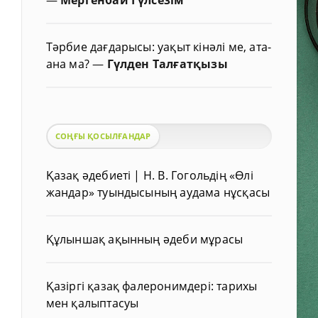
Тәрбие дағдарысы: уақыт кінәлі ме, ата-
ана ма?
—
Гүлден Талғатқызы
СОҢҒЫ ҚОСЫЛҒАНДАР
Қазақ әдебиеті | Н. В. Гогольдің «Өлі
жандар» туындысының аудама нұсқасы
Құлыншақ ақынның әдеби мұрасы
Қазіргі қазақ фалеронимдері: тарихы
мен қалыптасуы