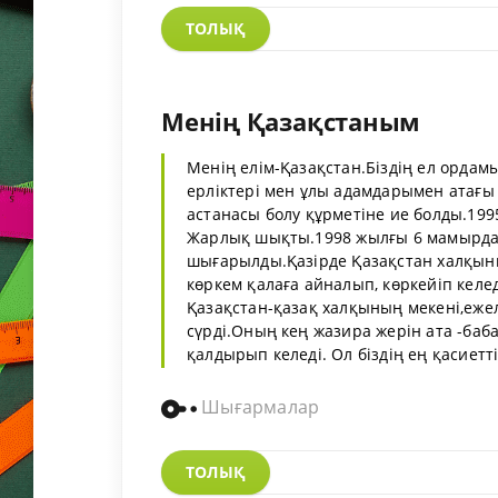
ТОЛЫҚ
Менің Қазақстаным
Менің елім-Қазақстан.Біздің ел ордам
ерліктері мен ұлы адамдарымен атағы 
астанасы болу құрметіне ие болды.19
Жарлық шықты.1998 жылғы 6 мамырда 
шығарылды.Қазірде Қазақстан халқыны
көркем қалаға айналып, көркейіп келед
Қазақстан-қазақ халқының мекені,ежел
сүрді.Оның кең жазира жерін ата -баб
қалдырып келеді. Ол біздің ең қасиетті,
Шығармалар
ТОЛЫҚ