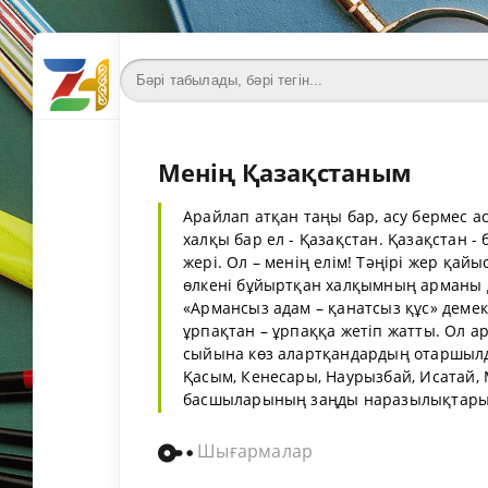
Менің Қазақстаным
Арайлап атқан таңы бар, асу бермес 
халқы бар ел - Қазақстан. Қазақстан - 
жері. Ол – менің елім! Тәңірі жер қай
өлкені бұйыртқан халқымның арманы д
«Армансыз адам – қанатсыз құс» дем
ұрпақтан – ұрпаққа жетіп жатты. Ол а
сыйына көз алартқандардың отаршылды
Қасым, Кенесары, Наурызбай, Исатай, 
басшыларының заңды наразылықтарын 
Шығармалар