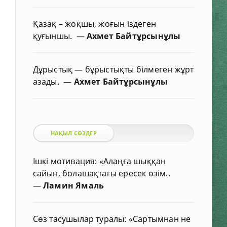
Қазақ – жоқшы, жоғын іздеген
қуғыншы.
—
Ахмет Байтұрсынұлы
Дұрыстық — бұрыстықты білмеген жұрт
азады.
—
Ахмет Байтұрсынұлы
НАҚЫЛ СӨЗДЕР
Ішкі мотивация: «Алаңға шыққан
сайын, болашақтағы ересек өзім..
—
Ламин Ямаль
Сөз тасушылар туралы: «Сартымнан не