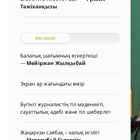
Тәжіханқызы
ӘҢГІМЕЛЕР
Балалық шағымның ескерткіші
—
Мейіржан Жылқыбай
Экран ар жағындағы өмір
Бүгінгі журналистің тіл мәдениеті,
сауаттылық әдебі және тіл шеберлігі
Жаңарған саябақ – халық игілігі
—
Мергенбай Гүлсезім