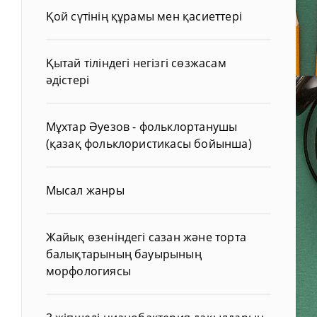
Қой сүтінің құрамы мен қасиеттері
Қытай тіліндегі негізгі сөзжасам
әдістері
Мұхтар Әуезов - фольклортанушы
(қазақ фольклористикасы бойынша)
Мысал жанры
Жайық өзеніндегі сазан және торта
балықтарының бауырының
морфологиясы