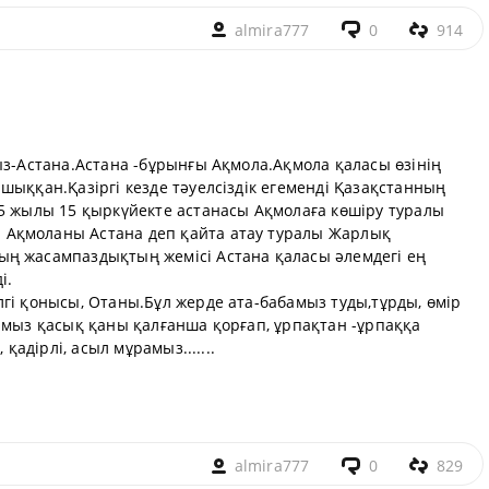
almira777
0
914
ыз-Астана.Астана -бұрынғы Ақмола.Ақмола қаласы өзінің
шыққан.Қазіргі кезде тәуелсіздік егеменді Қазақстанның
95 жылы 15 қыркүйекте астанасы Ақмолаға көшіру туралы
Ақмоланы Астана деп қайта атау туралы Жарлық
ң жасампаздықтың жемісі Астана қаласы әлемдегі ең
і.
гі қонысы, Отаны.Бұл жерде ата-бабамыз туды,тұрды, өмір
амыз қасық қаны қалғанша қорғап, ұрпақтан -ұрпаққа
 қадірлі, асыл мұрамыз.......
almira777
0
829