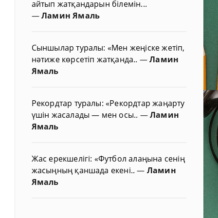
айтып жатқандарын білемін...
—
Ламин Ямаль
Сыншылар туралы: «Мен жеңіске жетіп,
нәтиже көрсетіп жатқанда..
—
Ламин
Ямаль
Рекордтар туралы: «Рекордтар жаңарту
үшін жасалады — мен осы..
—
Ламин
Ямаль
Жас ерекшелігі: «Футбол алаңына сенің
жасыңның қаншада екені..
—
Ламин
Ямаль