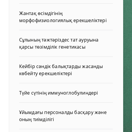
Жантақ өсімдігінің
морфофизиологиялық ерекшеліктері
Сұлының тәжтәріздес тат ауруына
қарсы төзімділік генетикасы
Кейбір сәндік балықтарды жасанды
көбейту ерекшеліктері
Түйе сүтінің иммуноглобулиндері
Ұйымдағы персоналды басқару және
оның тиімділігі