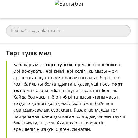
Төрт түлік мал
Бабаларымыз
төрт
түлік
ке ерекше көңіл бөлген.
Әрі ас-ауқаты, әрі киімі, әрі көлігі, қымызы – ем,
әрі жегжат-жұратымен жасайтын алыс-берісінің
көзі, байлығы болғандықтан, қазақ үшін осы
төрт
түлік
мал аса қымбатты дүние болғаны белгілі.
Қайда болмасын, бірін-бірі танысын-танымасын,
кездесе қалған қазақ «мал-жан аман ба?» деп
амандық-саулық сұрасқан. Қазақтар малды тек
пайдаланып қана қоймаған, олардың бабын тауып
бағып-күтудің де жай-жапсарын, қасиетін,
ерекшелігін жақсы білген, сынаған.