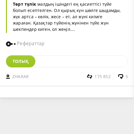
Төрт
түлік
малдың ішіндегі ең қасиеттісі түйе
болып есептелген. Ол қырық күн шөлге шыдамды,
жүк артса – көлік, жесе – ет, ал жүні киімге
жараған. Қазақтар түйенің жүнінен түйе жүн
шекпендер киген, ол жеңіл....
Рефераттар
ТОЛЫҚ
ZHARAR
175 852
5