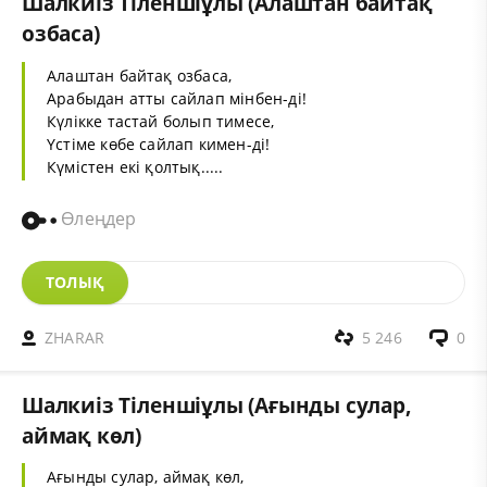
Шалкиіз Тіленшіұлы (Алаштан байтақ
озбаса)
Алаштан байтақ озбаса,
Арабыдан атты сайлап мінбен-ді!
Күлікке тастай болып тимесе,
Үстіме көбе сайлап кимен-ді!
Күмістен екі қолтық.....
Өлеңдер
ТОЛЫҚ
ZHARAR
5 246
0
Шалкиіз Тіленшіұлы (Ағынды сулар,
аймақ көл)
Ағынды сулар, аймақ көл,