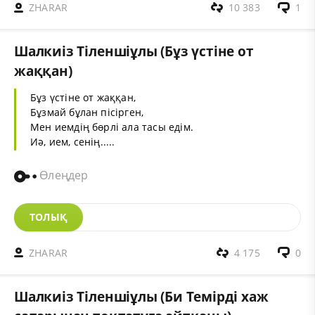
ZHARAR
10 383
1
Шалкиіз Тіленшіұлы (Бұз үстіне от
жаққан)
Бұз үстіне от жаққан,
Бұзмай бұлан пісірген,
Мен иемдің бөрлі ала тасы едім.
Иә, ием, сенің.....
Өлеңдер
ТОЛЫҚ
ZHARAR
4 175
0
Шалкиіз Тіленшіұлы (Би Темірді хаж