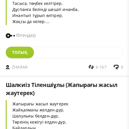
Тасыса, төңбек келтірер.
Дұспанға белінді шешіп инанба,
Инантып тұрып өлтірер.
Жақсы да келер....
Өлеңдер
ТОЛЫҚ
ZHARAR
6 167
0
Шалкиіз Тіленшіұлы (Жапырағы жасыл
жаутерек)
Жапырағы жасыл жаутерек
Жайқалмағы желден-дүр,
Шалулығы белден-дүр,
Төренің кежігуі елден-дүр,
Байлардың .....