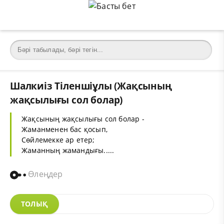
Шалкиіз Тіленшіұлы (Жақсының
жақсылығы сол болар)
Жақсының жақсылығы сол болар -
Жаманменен бас қосып,
Сөйлемекке ар етер;
Жаманның жамандығы.....
Өлеңдер
ТОЛЫҚ