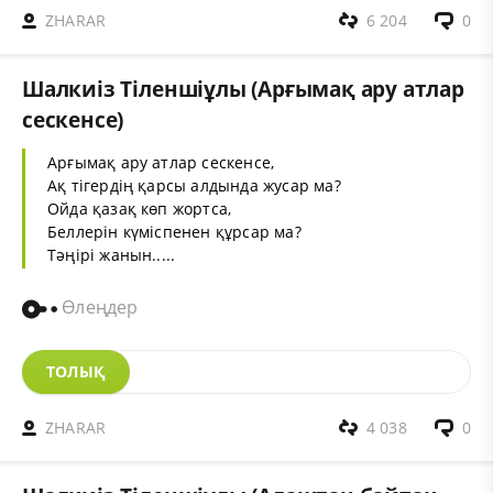
ZHARAR
6 204
0
Шалкиіз Тіленшіұлы (Арғымақ ару атлар
сескенсе)
Арғымақ ару атлар сескенсе,
Ақ тігердің қарсы алдында жусар ма?
Ойда қазақ көп жортса,
Беллерін күміспенен құрсар ма?
Тәңірі жанын.....
Өлеңдер
ТОЛЫҚ
ZHARAR
4 038
0