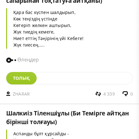
сапарынан тоқтатуға айтқаны)
Қара бас күспен шалдырып,
Көк теңіздің үстінде
Көтеріп желкен аштырып,
Жүк тиедің кемеге,
Ниет еттің Тәңірінің үйі Кебеге!
Жүк тиесең.....
Өлеңдер
ТОЛЫҚ
ZHARAR
4 339
0
Шалкиіз Тіленшіұлы (Би Темірге айтқан
бірінші толғауы)
Аспанды бұлт құрсайды -