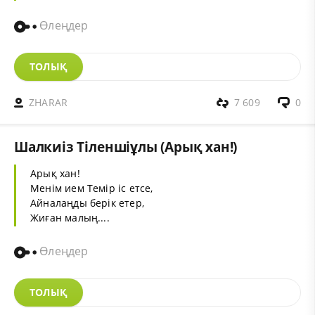
Өлеңдер
ТОЛЫҚ
ZHARAR
7 609
0
Шалкиіз Тіленшіұлы (Арық хан!)
Арық хан!
Менім ием Темір іс етсе,
Айналаңды берік етер,
Жиған малың....
Өлеңдер
ТОЛЫҚ