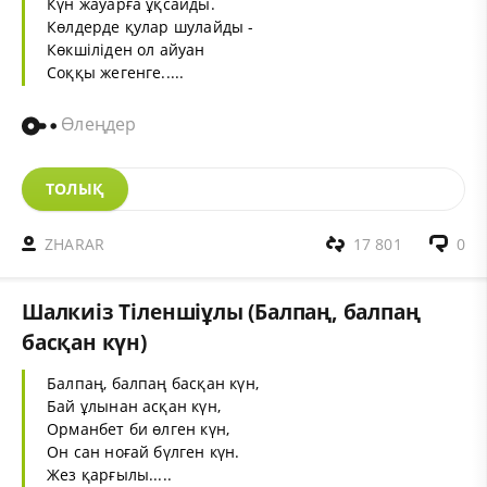
Күн жауарға ұқсайды.
Көлдерде қулар шулайды -
Көкшіліден ол айуан
Соққы жегенге.....
Өлеңдер
ТОЛЫҚ
ZHARAR
17 801
0
Шалкиіз Тіленшіұлы (Балпаң, балпаң
басқан күн)
Балпаң, балпаң басқан күн,
Бай ұлынан асқан күн,
Орманбет би өлген күн,
Он сан ноғай бүлген күн.
Жез қарғылы.....