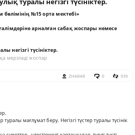
улық туралы негізгі түсініктер.
м бөлімінің №15 орта мектебі»
ғалімдеріне
арналған
сабақ
жоспары
немесе
ралы
негізгі
түсініктер
.
қа мерзімді жоспар
ZHARAR
0
939
ер.
р туралы мағлұмат беру. Негізгі түстер туралы түсінік
суреттер, үлестірмелі карточкалар, түрлі-түсті