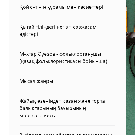
Қой сүтінің құрамы мен қасиеттері
Қытай тіліндегі негізгі сөзжасам
әдістері
Мұхтар Әуезов - фольклортанушы
(қазақ фольклористикасы бойынша)
Мысал жанры
Жайық өзеніндегі сазан және торта
балықтарының бауырының
морфологиясы