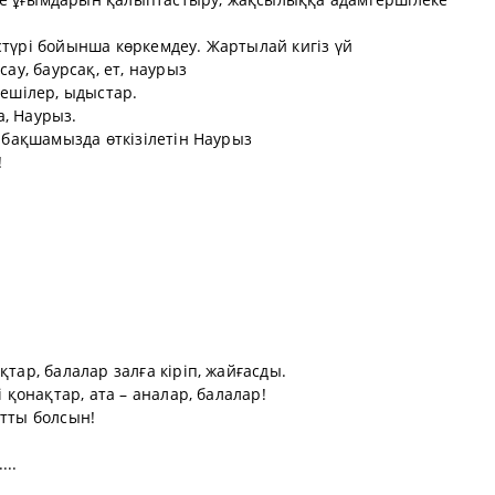
стүрі бойынша көркемдеу. Жартылай кигіз үй
сау, баурсақ, ет, наурыз
пешілер, ыдыстар.
, Наурыз.
лабақшамызда өткізілетін Наурыз
!
қтар, балалар залға кіріп, жайғасды.
і қонақтар, ата – аналар, балалар!
ұтты болсын!
...