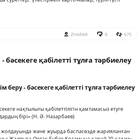
ZHARAR
0
675
 бәсекеге қабілетті тұлға тәрбиелеу
 беру - бәсекеге қабілетті тұлға тәрбиелеу
секеге нақтылығы қабілеттілігін қамтамасыз етуге
ардың бірі» (Н. Ә. Назарбаев)
 жолдауында және жуырда баспасөзде жарияланған
уы: Жалпыға Ортақ Еңбек Қоғамына қарай 20 қадам»