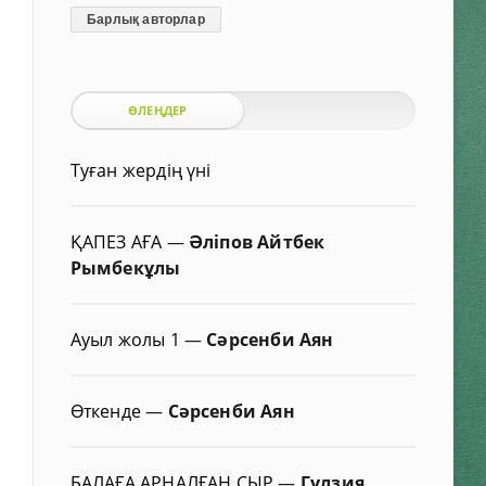
Барлық авторлар
ӨЛЕҢДЕР
Туған жердің үні
ҚАПЕЗ АҒА
—
Әліпов Айтбек
Рымбекұлы
Ауыл жолы 1
—
Сәрсенби Аян
Өткенде
—
Сәрсенби Аян
БАЛАҒА АРНАЛҒАН СЫР
—
Гүлзия