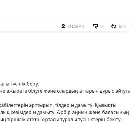
ZHARAR
0
642
алы түсінік беру.
не ажырата білуге және олардың аттарын дұрыс айтуға
абілеттерін арттырып, тілдерін дамыту. Қызықты
ық сезімдерін дамыту. Әрбір аңның және баласының
 тіршілік ететін ортасы туралы түсініктерін бекіту.