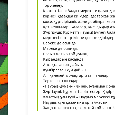
тәрбиелеу.
Көрнектілер: Залды мерекеге қазақ дә
көрнісі, қазақша киімдер, дастархан жа
көже, құрт, ірімшік және домбыра, көр
Қатысушылар: Балалар, әже, Қыдыр ата
Жүргізуші: Құрметті қауым! Бүгінгі ба
мерекесі ертеңгілігіне қош келдініздер
Береке де осында,
Мереке де осында.
Болып жатыр той думан,
Қырандарың қасыңда.
Асқақтаған ән дайын,
Күмбірлеген күй дайын.
Ал, қанекей, қонақтар, ата – аналар,
Төрге шығыңыздар!
«Наурыз-думан» - әнінің әуенімен қона
Жүргізуші: Құрметті әріптестер! Қадірл
Ұлыстың ұлы күні – Наурыз мерекесі қ
Наурыз күні қазанына ортаймасын.
Жаңа жыл шаттық әкел, той тойласын!..