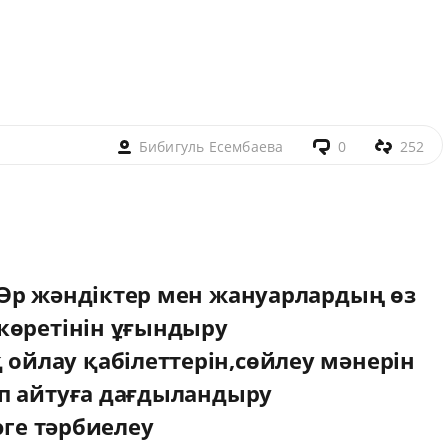
Бибигуль Есембаева
0
252
Әр жәндіктер мен жануарлардың өз
көретінін ұғындыру
йлау қабілеттерін,сөйлеу мәнерін
п айтуға дағдыландыру
юге тәрбиелеу