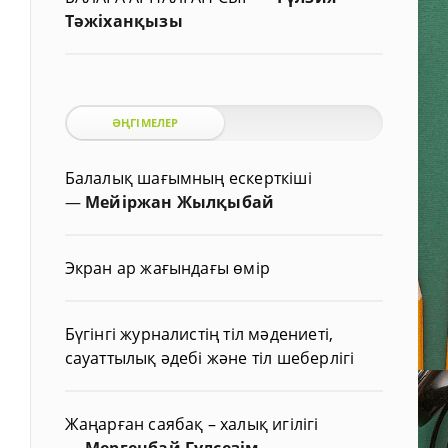
Тәжіханқызы
ӘҢГІМЕЛЕР
Балалық шағымның ескерткіші
—
Мейіржан Жылқыбай
Экран ар жағындағы өмір
Бүгінгі журналистің тіл мәдениеті,
сауаттылық әдебі және тіл шеберлігі
Жаңарған саябақ – халық игілігі
—
Мергенбай Гүлсезім