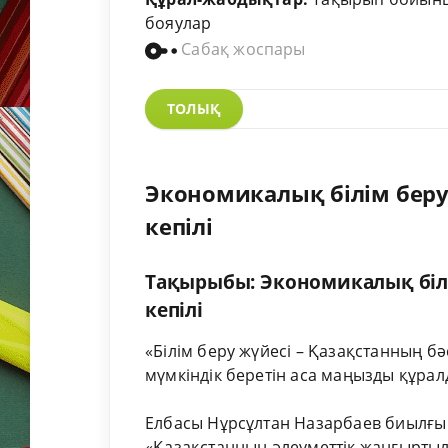
бояулар
Сабақ жоспары
ТОЛЫҚ
Экономикалық білім беру -
кепілі
Тақырыбы: Экономикалық білім
кепілі
«Білім беру жүйесі – Қазақстанның бә
мүмкіндік беретін аса маңызды құралд
Елбасы Нұрсұлтан Назарбаев биылғы
«Қазақстанның әлеуметтік жаңғыртыл