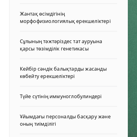
Жантақ өсімдігінің
морфофизиологиялық ерекшеліктері
Сұлының тәжтәріздес тат ауруына
қарсы төзімділік генетикасы
Кейбір сәндік балықтарды жасанды
көбейту ерекшеліктері
Түйе сүтінің иммуноглобулиндері
Ұйымдағы персоналды басқару және
оның тиімділігі