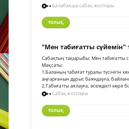
Балабақша сабақ жоспары
ТОЛЫҚ
"Мен табиғатты сүйемін" 
Сабақтың тақырыбы: Мен табиғатты с
Мақсаты:
1.Баланың табиғат туралы түсінігін ке
аңғарғанын дұрыс баяндауға, байлан
2.Табиғатты аялауға, әсемдікті көре бі
Сабақ жоспары
ТОЛЫҚ