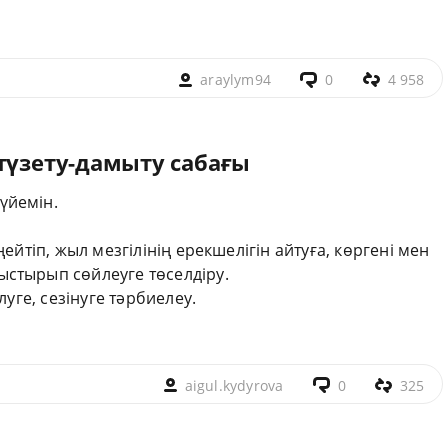
araylym94
0
4 958
түзету-дамыту сабағы
үйемін.
ңейтіп, жыл мезгілінің ерекшелігін айтуға, көргені мен
ыстырып сөйлеуге төселдіру.
луге, сезінуге тәрбиелеу.
aigul.kydyrova
0
325