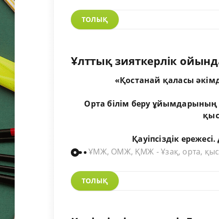
ТОЛЫҚ
Ұлттық зияткерлік ойынд
«Қостанай қаласы әкімді
Орта
білім
беру
ұйымдарының
қы
Қауіпсіздік
ережесі
.
ҰМЖ, ОМЖ, ҚМЖ - Ұзақ, орта, қыс
ТОЛЫҚ