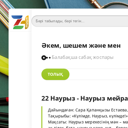
Әкем, шешем және мен
Балабақша сабақ жоспары
ТОЛЫҚ
22 Наурыз - Наурыз мейр
Дайындаған: Сара Қапанқызы Естаева,
Тақырыбы: «Күлімде, Наурыз, күлімде!»
Мақсаты: Наурыз мерекесінің мән – ма
ақ тілек, бата, наурыз көже, құт – б