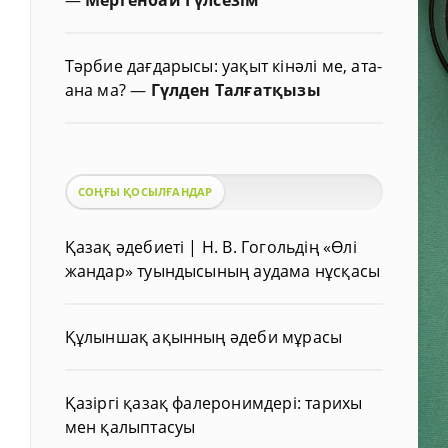
Тәрбие дағдарысы: уақыт кінәлі ме, ата-
ана ма?
—
Гүлден Талғатқызы
СОҢҒЫ ҚОСЫЛҒАНДАР
Қазақ әдебиеті | Н. В. Гогольдің «Өлі
жандар» туындысының аудама нұсқасы
Құлыншақ ақынның әдеби мұрасы
Қазіргі қазақ фалеронимдері: тарихы
мен қалыптасуы