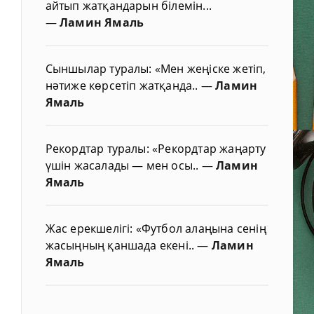
айтып жатқандарын білемін...
—
Ламин Ямаль
Сыншылар туралы: «Мен жеңіске жетіп,
нәтиже көрсетіп жатқанда..
—
Ламин
Ямаль
Рекордтар туралы: «Рекордтар жаңарту
үшін жасалады — мен осы..
—
Ламин
Ямаль
Жас ерекшелігі: «Футбол алаңына сенің
жасыңның қаншада екені..
—
Ламин
Ямаль