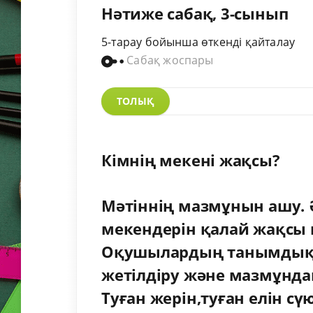
Нәтиже сабақ, 3-сынып
5-тарау бойынша өткенді қайталау
Сабақ жоспары
ТОЛЫҚ
Кімнің мекені жақсы?
Мәтіннің мазмұнын ашу. 
мекендерін
қалай жақсы 
Оқушылардың танымдық о
жетілдіру және мазмұнда
Туған жерін,туған елін сү