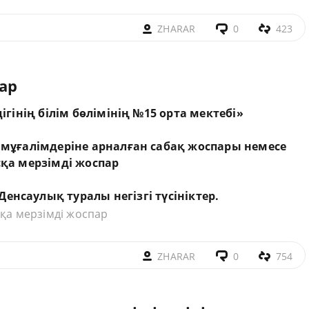
ZHARAR
0
423
ар
гінің білім бөлімінің №15 орта мектебі»
мұғалімдеріне
арналған
сабақ
жоспары
немесе
сқа
мерзімді
жоспар
Денсаулық
туралы
негізгі
түсініктер
.
қа мерзімді жоспар
ZHARAR
0
754