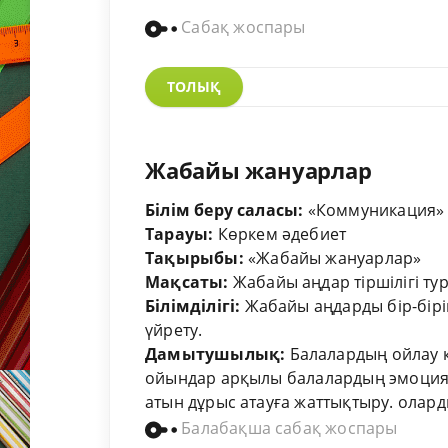
Сабақ жоспары
ТОЛЫҚ
Жабайы жануарлар
Білім беру саласы:
«Коммуникация»
Тарауы:
Көркем әдебиет
Тақырыбы:
«Жабайы жануарлар»
Мақсаты:
Жабайы аңдар тіршілігі тур
Білімділігі:
Жабайы аңдарды бір-бірі
үйрету.
Дамытушылық:
Балалардың ойлау қ
ойындар арқылы балалардың эмоциял
атын дұрыс атауға жаттықтыру. олардың
Балабақша сабақ жоспары