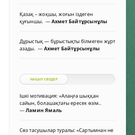
Қазақ – жоқшы, жоғын іздеген
қуғыншы.
—
Ахмет Байтұрсынұлы
Дұрыстық — бұрыстықты білмеген жұрт
азады.
—
Ахмет Байтұрсынұлы
НАҚЫЛ СӨЗДЕР
Ішкі мотивация: «Алаңға шыққан
сайын, болашақтағы ересек өзім..
—
Ламин Ямаль
Сөз тасушылар туралы: «Сартымнан не