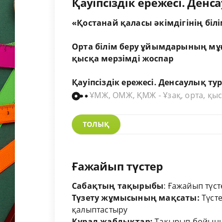
Қауіпсіздік ережесі. Денса
«Қостанай қаласы әкімдігінің білі
Орта
білім
беру
ұйымдарының
мұ
қысқа
мерзімді
жоспар
Қауіпсіздік
ережесі
.
Денсаулық
ту
ҰМЖ, ОМЖ, ҚМЖ - Ұзақ, орта, қыс
ТОЛЫҚ
Ғажайып түстер
Сабақтың тақырыбы
: Ғажайып түст
Түзету жұмысының мақсаты:
Түсте
қалыптастыру
Құрал-жабдықтар:
Тақырып бойынша 