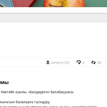
aimann125
0
68
амы
 Көктөбе ауылы, «Балдаурен» балабақшасы
ғынасын балаларға түсіндіру,
ереке ұғымдарын қалыптастыру, жақсылыққа адамгершілеке