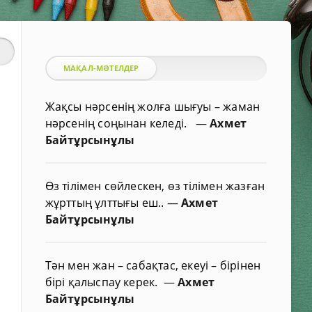
МАҚАЛ-МӘТЕЛДЕР
Жақсы нәрсенің жолға шығуы – жаман
нәрсенің соңынан келеді.
—
Ахмет
Байтұрсынұлы
Өз тілімен сөйлескен, өз тілімен жазған
жұрттың ұлттығы еш..
—
Ахмет
Байтұрсынұлы
Тән мен жан – сабақтас, екеуі – бірінен
бірі қалыспау керек.
—
Ахмет
Байтұрсынұлы