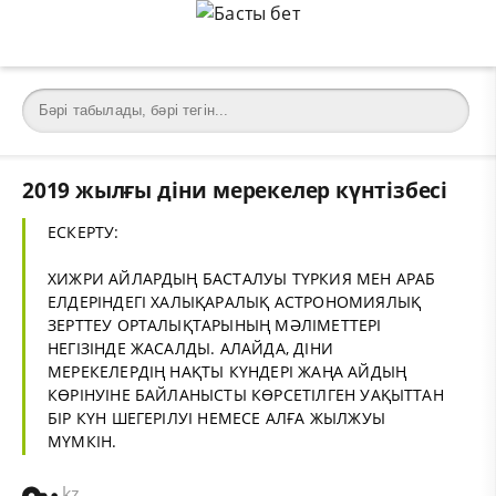
2019 жылғы діни мерекелер күнтізбесі
ЕСКЕРТУ:
ХИЖРИ АЙЛАРДЫҢ БАСТАЛУЫ ТҮРКИЯ МЕН АРАБ
ЕЛДЕРІНДЕГІ ХАЛЫҚАРАЛЫҚ АСТРОНОМИЯЛЫҚ
ЗЕРТТЕУ ОРТАЛЫҚТАРЫНЫҢ МӘЛІМЕТТЕРІ
НЕГІЗІНДЕ ЖАСАЛДЫ. АЛАЙДА, ДІНИ
МЕРЕКЕЛЕРДІҢ НАҚТЫ КҮНДЕРІ ЖАҢА АЙДЫҢ
КӨРІНУІНЕ БАЙЛАНЫСТЫ КӨРСЕТІЛГЕН УАҚЫТТАН
БІР КҮН ШЕГЕРІЛУІ НЕМЕСЕ АЛҒА ЖЫЛЖУЫ
МҮМКІН.
kz