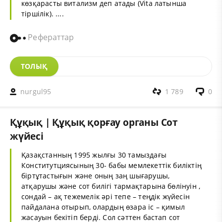
көзқарасты витализм деп атады (Vita латынша
тіршілік). ....
Рефераттар
ТОЛЫҚ
nurgul95
1 789
0
Құқық | Құқық қорғау органы Сот
жүйесі
Қазақстанның 1995 жылғы 30 тамыздағы
Конститутциясының 30- бабы мемлекеттік биліктің
біртұтастығын және оның заң шығарушы,
атқарушы және сот билігі тармақтарына бөлінуін ,
сондай – ақ тежемелік әрі тепе – теңдік жүйесін
пайдалана отырып, олардың өзара іс – қимыл
жасауын бекітіп берді. Сол сәттен бастап сот