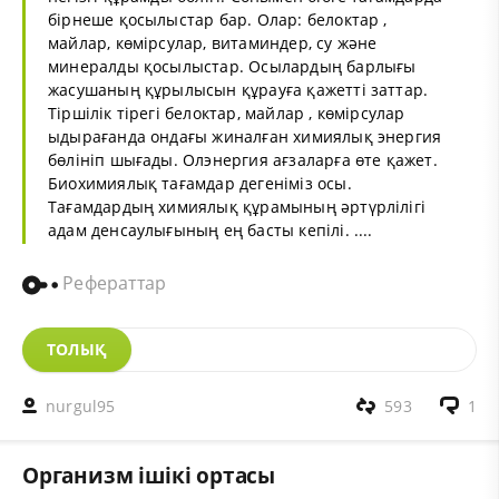
бірнеше қосылыстар бар. Олар: белоктар ,
майлар, көмірсулар, витаминдер, су және
минералды қосылыстар. Осылардың барлығы
жасушаның құрылысын құрауға қажетті заттар.
Тіршілік тірегі белоктар, майлар , көмірсулар
ыдырағанда ондағы жиналған химиялық энергия
бөлініп шығады. Олэнергия ағзаларға өте қажет.
Биохимиялық тағамдар дегеніміз осы.
Тағамдардың химиялық құрамының әртүрлілігі
адам денсаулығының ең басты кепілі. ....
Рефераттар
ТОЛЫҚ
nurgul95
593
1
Организм ішікі ортасы