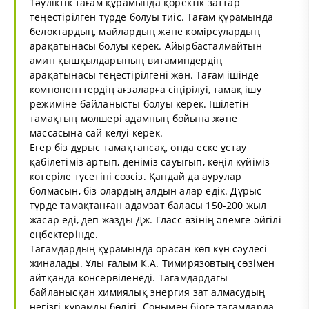
Тәуліктік тағам құрамында қоректік заттар
теңестірілген түрде болуы тиіс. Тағам құрамында
белоктардың, майлардың және көмірсулардың
арақатынасы болуы керек. Айырбасталмайтын
амин қышқылдарының витаминдердің
арақатынасы теңестірілгені жөн. Тағам ішінде
компоненттердің ағзаларға сіңірілуі, тамақ ішу
режиміне байланысты болуы керек. Ішілетін
тамақтың мөлшері адамның бойына және
массасына сай келуі керек.
Егер біз дұрыс тамақтансақ, онда еске ұстау
қабілетіміз артып, деніміз сауығып, көңіл күйіміз
көтеріле түсетіні сөзсіз. Қандай да аурулар
болмасын, біз олардың алдын алар едік. Дұрыс
түрде тамақтанған адамзат баласы 150-200 жыл
жасар еді, деп жазды Дж. Гласс өзінің әлемге әйгілі
еңбектерінде.
Тағамдардың құрамында орасан көп күн сәулесі
жиналады. Ұлы ғалым К.А. Тимирязовтың сөзімен
айтқанда консервіленеді. Тағамдардағы
байланысқан химиялық энергия зат алмасудың
негізгі құрамды бөлігі. Сонымен біоге тағамдарда