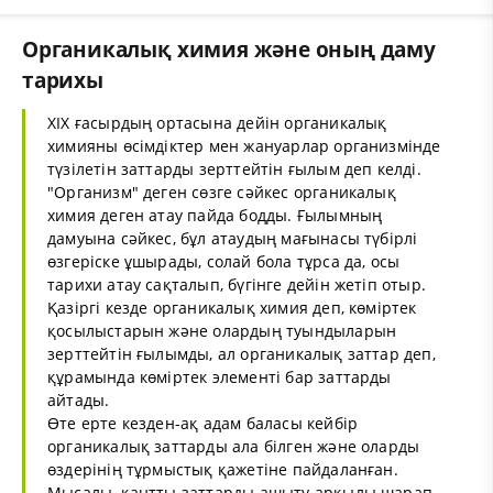
Органикалық химия және оның даму
тарихы
XIX ғасырдың ортасына дейін органикалық
химияны өсімдіктер мен жануарлар организмінде
түзілетін заттарды зерттейтін ғылым деп келді.
"Организм" деген сөзге сәйкес органикалық
химия деген атау пайда бодды. Ғылымның
дамуына сәйкес, бұл атаудың мағынасы түбірлі
өзгеріске ұшырады, солай бола тұрса да, осы
тарихи атау сақталып, бүгінге дейін жетіп отыр.
Қазіргі кезде органикалық химия деп, көміртек
қосылыстарын және олардың туындыларын
зерттейтін ғылымды, ал органикалық заттар деп,
құрамында көміртек элементі бар заттарды
айтады.
Өте ерте кезден-ақ адам баласы кейбір
органикалық заттарды ала білген және оларды
өздерінің тұрмыстық қажетіне пайдаланған.
Мысалы, қантты заттарды ашыту арқылы шарап