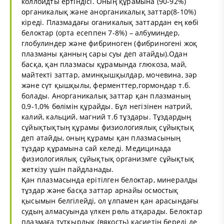
коллоидты ертіндісі. Оның құрамына (90-92%)
органикалық және анорганикалық заттар(8-10%)
кіреді. Плазмадағы оганикалық заттардан ең көбі
белоктар (орта есеппен 7-8%) – албуминдер,
глобулиндер және фибриноген (фибриногені жоқ
плазманы қанның сары суы деп атайды).Одан
басқа, қан плазмасы құрамында глюкоза, май,
майтекті заттар, аминқышқылдар, мочевина, зәр
және сүт қышқылы, ферменттер,гормондар т.б.
болады. Анорганикалық заттар қан плазманың
0,9-1,0% бөлімін құрайды. Бұл негізінен натрий,
калий, кальций, магний т.б тұздары. Тұздардың
сұйықтықтың құрамы физиологиялық сұйықтық
деп атайды, оның құрамы қан плазмасының
тұздар құрамына сай келеді. Медицинада
физиологиялық сұйықтық организмге сұйықтық
жеткізу үшін пайдланады.
Қан плазмасында ерітілген белоктар, минералды
тұздар және басқа заттар арнайы осмостық
қысымын белгілейді, ол ұлпамен қан арасындағы
судың алмасуында үлкен рөль атқарады. Белоктар
плазмаға тұтқырлық (вякость) қасиетін береді де