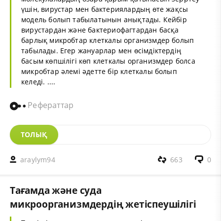
үшін, вирустар мен бактериялардың өте жақсы
модель болып табылатынын анықтады. Кейбір
вирустардан және бактериофагтардан басқа
барлық микробтар клеткалы организмдер болып
табылады. Егер жануарлар мен өсімдіктердің
басым көпшілігі көп клеткалы организмдер болса
микробтар әлемі әдетте бір клеткалы болып
келеді. ....
Рефераттар
ТОЛЫҚ
araylym94
663
0
Тағамда және суда
микроорганизмдердің жетіспеушілігі