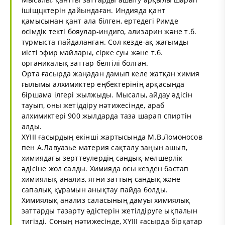
ішіщцктерін дайындаған. Индияда қант
қамысынан қант ала білген, ертедегі Римде
өсімдік текті бояулар-индиго, ализарин және т.б.
тұрмыста пайдаланған. Сол кезде-ақ жағымды
иісті эфир майлары, сірке суы және т.б.
органикалық заттар белгілі болған.
Орта ғасырда жаңадан дамып келе жатқан химия
ғылымы алхимиктер еңбектерінің арқасында
біршама ілгері жылжыды. Мысалы, айдау әдісін
тауып, оны жетіддіру нәтижесінде, араб
алхимиктері 900 жылдарда таза шарап спиртін
алды.
ХҮІІІ ғасырдың екінші жартысында М.В.Ломоносов
пен А.Лавуазье материя сақталу заңын ашып,
химиядағы зерттеулердің сандық-мөлшерлік
әдісіне жол салды. Химияда осы кезден бастап
химиялық анализ, яғни заттың сандық және
сапалық құрамын анықтау пайда болды.
Химиялық анализ саласының дамуы химиялық
заттарды тазарту әдістерін жетілдіруге ықпалын
тигізді. Соның нәтижесінде, ХҮІІІ ғасырда бірқатар