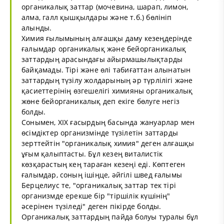
органикалық заттар (мочевина, шарап, лимон,
алма, галл қышқылдары және т.б.) бөлініп
алынды.
Химия ғылымының алғашқы даму кезеңдерінде
ғалымдар органикалық және бейорганикалық
заттардың арасындағы айырмашылықтарды
байқамады. Тірі және өлі табиғаттан алынатын
заттардың түзілу жолдарының әр түрлілігі және
қасиеттерінің өзгешелігі химияны органикалық
жөне бейорганикалық деп екіге бөлуге негіз
болды.
Сонымен, XIX ғасырдың басында жануарлар мен
өсімдіктер организмінде түзілетін заттарды
зерттейтін "органикалық химия" деген алғашқы
ұғым қалыптасты. Бұл кезең виталистік
көзқарастың кең тараған кезеңі еді. Көптеген
ғалымдар, соның ішіңце, әйгілі швед ғалымы
Берцелиус те, "органикалық заттар тек тірі
организмде ерекше бір "тіршілік күшінің"
әсерінен түзіледі" деген пікірде болды.
Органикалық заттардың пайда болуы туралы бұл