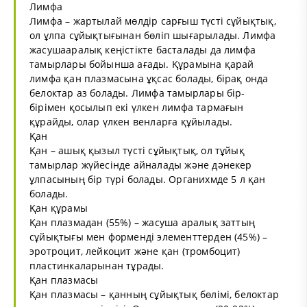
Лимфа
Лимфа – жартылай мөлдір сарғыш түсті сұйықтық,
ол ұлпа сұйықтығынан бөліп шығарылады. Лимфа
жасушааралық кеңістікте басталады да лимфа
тамырлары бойынша ағады. Құрамына қарай
лимфа қан плазмасына ұқсас болады, бірақ онда
белоктар аз болады. Лимфа тамырлары бір-
бірімен қосылып екі үлкен лимфа тармағын
құрайды, олар үлкен венларға құйылады.
Қан
Қан – ашық қызыл түсті сұйықтық, ол тұйық
тамырлар жүйесінде айналады және дәнекер
ұлпасының бір түрі болады. Органихмде 5 л қан
болады.
Қан құрамы
Қан плазмадан (55%) – жасуша аралық заттың
сұйықтығы мен форменді элементтерден (45%) –
эротроцит, лейкоцит және қан (тромбоцит)
пластинкаларынан тұрады.
Қан плазмасы
Қан плазмасы – қанның сұйықтық бөлімі, белоктар