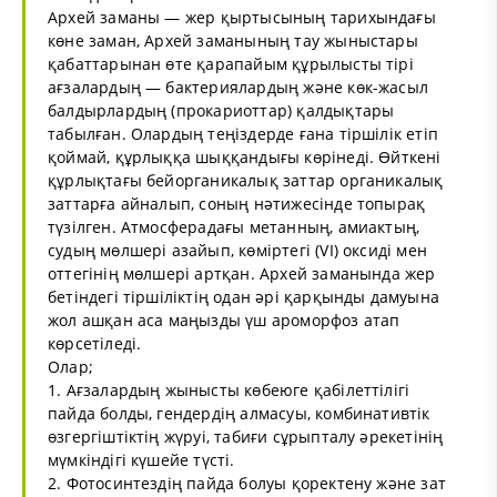
Архей заманы — жер қыртысының тарихындағы
көне заман, Архей заманының тау жыныстары
қабаттарынан өте қарапайым құрылысты тірі
ағзалардың — бактериялардың және көк-жасыл
балдырлардың (прокариоттар) қалдықтары
табылған. Олардың теңіздерде ғана тіршілік етіп
қоймай, құрлыққа шыққандығы көрінеді. Өйткені
құрлықтағы бейорганикалық заттар органикалық
заттарға айналып, соның нәтижесінде топырақ
түзілген. Атмосферадағы метанның, амиактың,
судың мөлшері азайып, көміртегі (VI) оксиді мен
оттегінің мөлшері артқан. Архей заманында жер
бетіндегі тіршіліктің одан әрі қарқынды дамуына
жол ашқан аса маңызды үш ароморфоз атап
көрсетіледі.
Олар;
1. Ағзалардың жынысты көбеюге қабілеттілігі
пайда болды, гендердің алмасуы, комбинативтік
өзгергіштіктің жүруі, табиғи сұрыпталу әрекетінің
мүмкіндігі күшейе түсті.
2. Фотосинтездің пайда болуы қоректену және зат