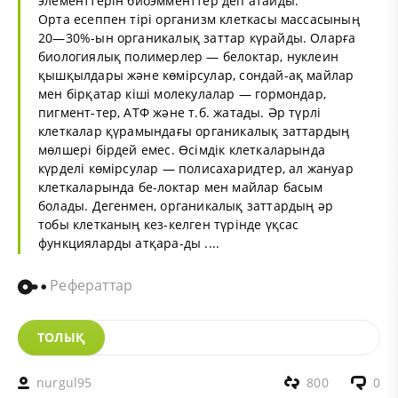
элементтерін биоэмменттер деп атайды.
Орта есеппен тірі организм клеткасы массасының
20—30%-ын органикалық заттар күрайды. Оларға
биологиялық полимерлер — белоктар, нуклеин
қышқылдары және көмірсулар, сондай-ақ майлар
мен бірқатар кіші молекулалар — гормондар,
пигмент-тер, АТФ және т.б. жатады. Әр түрлі
клеткалар қүрамындағы органикалық заттардың
мөлшері бірдей емес. Өсімдік клеткаларында
күрделі көмірсулар — полисахаридтер, ал жануар
клеткаларында бе-локтар мен майлар басым
болады. Дегенмен, органикалық заттардың әр
тобы клетканың кез-келген түрінде үқсас
функцияларды атқара-ды ....
Рефераттар
ТОЛЫҚ
nurgul95
800
0