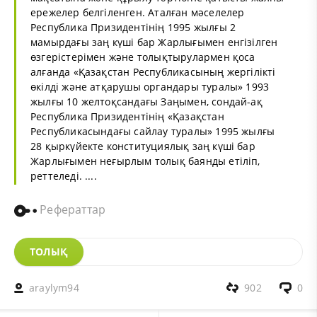
ережелер белгіленген. Аталған мәселелер
Республика Призидентінің 1995 жылғы 2
мамырдағы заң күші бар Жарлығымен енгізілген
өзгерістерімен және толықтырулармен қоса
алғанда «Қазақстан Республикасының жергілікті
өкілді және атқарушы органдары туралы» 1993
жылғы 10 желтоқсандағы Заңымен, сондай-ақ
Республика Призидентінің «Қазақстан
Республикасындағы сайлау туралы» 1995 жылғы
28 қыркүйекте конституциялық заң күші бар
Жарлығымен неғырлым толық баянды етіліп,
реттеледі. ....
Рефераттар
ТОЛЫҚ
araylym94
902
0