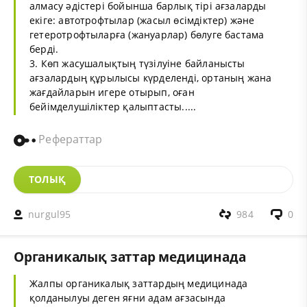
алмасу әдістері бойынша барлық тірі ағзаларды
екіге: автотрофтылар (жасыл өсімдіктер) және
гетеротрофтыларға (жануарлар) бөлуге бастама
берді.
3. Көп жасушалықтың түзілуіне байланысты
ағзалардың құрылысы күрделенді, ортаның жана
жағдайларын игере отырып, оған
бейімделушіліктер қалыптасты.....
Рефераттар
ТОЛЫҚ
nurgul95
984
0
Органикалық заттар медицинада
Жалпы органикалық заттардың медицинада
қолданылуы деген яғни адам ағзасында