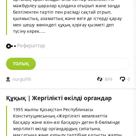
мәжбүрлеу шаралар қолдана отырып және заңда
белгіленген тәртіп пен рәсімді сақтай отрып,
қылмыстық, азаматтық және өзге де істерді қарау
мен шешу жөніндегі құқық қорғау қызметі деп
түсіну керек.....
Рефераттар
ТОЛЫҚ
nurgul95
899
0
Құқық | Жергілікті өкілді органдар
1995 жылғы Қазақстан Республикасы
Конституциясының «Жергілікті мемлекеттік
басқару және өзін-өзі басқару» деген 8-бөлімінде
жергілікті өкілді органдардың сипатына,
мақсатына және құрылу тәртібіне қатысты жалпы