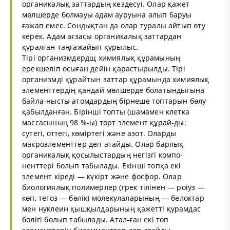
органикалық заттардың кездесуі. Олар қажет
мөлшерде болмауы адам ауруына алып баруы
ғажап емес. Сондықтан да олар туралы айтып өту
керек. Адам ағзасы органикалық заттардан
құралған таңғажайып құрылыс.
Тірі организмдердщ химиялық құрамының
ерекшеліп осыған дейін қарастырылды. Тірі
организмді құрайтын заттар құрамында химиялық
элементтердің қандай мөлшерде болатындығына
байла-нысты атомдардың бірнеше топтарын бөлу
қабылданған. Бірінші топты (шамамен клетка
массасының 98 %-ы) төрт элемент құрай-ды:
сутегі, оттегі, көміртегі және азот. Оларды
макроэлементтер деп атайды. Олар барлық
органикалық қосылыстардың негізгі компо-
ненттері болып табылады. Екінші топқа екі
элемент кіреді — күкірт және фосфор. Олар
биологиялық полимерлер (грек тілінен — роіуз —
көп, тегоз — бөлік) молекулаларының — белоктар
мен нуклеин қышқылдарының қажетті қүрамдас
бөлігі болып табылады. Атал-ған екі топ