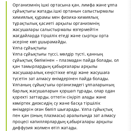
Организмнің ішкі ортасына қан, лимфа және ұлпа
сұйықтығы жатады.ішкі ортанын салыстырмалы
химиялық құрамы мен физика-химиялық
тұрақтылық қасиеті арқылы организмнің
жасушалары салыстырмалы өзгермейтін
жағдайларда тіршілік етеді және сыртқы орта
әсеріне көп ұшырамайды.
Ұлпа сұйықтығы
Ұлпа сұйықтығы түссі, мөлдір түсті, қанның
сұйықтық бөлімінен – плазмадан пайда болады, ол
қан тамырлардың қабырғалары арқылы
жасушааралық кеңістікке өтеді және жасушаға
түсетін зат алмасу өнімдерінен пайда болады.
Ұлпаның сұйықтығы организмдегі ұлпаларының
барлық жасушаларын қоршап тұрады, олар одан
қоректі заттарды, оттегін сіңіріп алады және
көміртек диоксидің су және басқа тіршілік
өнімдерін оған бөліп шығарады. Ұлпа сұйықтық
пен қан (оның плазмасы) аралығында зат алмасу
процесі капиллярлардың қабырғалары арқылы
диффузия жолмен өтіп жатады.