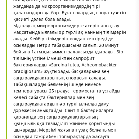
жағдайда да микроорганизмдердің тірі
қалатындары да бар. Бұған олардың спора түзетін
қасиеті дәлел бола алады.
Ыдғалдың микроорганизмдерге әсерін анықтау
мақсатында ылғалы әр түрлі ақ нанның тілімдерін
алады. Кейбір тілімдерін қолдан кептіреді де
осыларды Петри табақшасына салып, 20 минут
бойына 1атм.қысыммен залалсыздандырады. Бір
тілімнің үстіне ілмешікпен сапрофит
бактерияларды «Sarcina lutea, Acheomobackter
pradigiosum» жұқтырады, басқаларына зең
саңырауқұлақтарының спорасын салады.
Табақшаларды бөлменің ішінде немесе
температурасы 25 градус террмостатта ұстайды.
Келесі сабақта бактериялар мен зең
саңырауқұлатардың әр түрлі ылғалда даму
дәрежесін анықтайды. Сөйтіп бактерияларға
қарағанда зең саңырауқұлақтарының
қуаңшылыққа төзімділігі жөнінен қорытынды
шығарады. Мерзімі жағынан ұзақ болғанымен
осындай тәжірибені топырақтарда жасауға