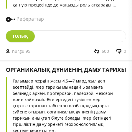
қан ұю процесінде де маңызды рөль атқарады.....
Рефераттар
ТОЛЫҚ
nurgul95
600
0
ОРГАНИКАЛЫҚ ДҮНИЕНІҢ ДАМУ ТАРИХЫ
Ғалымдар жердің жасы 4,5—7 млрд жыл деп
есептейді. Жер тарихы мынадай 5 заманға
бөлінеді: архей, протерозой, палеозой, мезозой
және кайнозой. Өте ертедегі түзілғен жер
қыртыстарынан табылған қазба қалдықтарға
сүйене отырып, органикалық дүниенің даму
тарихын анықтап білуге болады. Жер бетіндегі
тіршіліктің даму әрекеті геохронологиялық
кестеде көрсетілген.