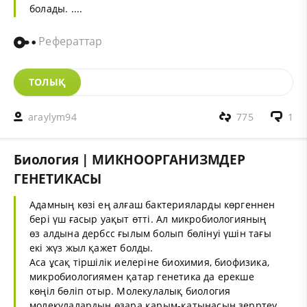
болады. ....
Рефераттар
ТОЛЫҚ
araylym94
775
1
Биология | МИКHООРГАНИЗМДЕР
ГЕНЕТИКАСЫ
Адамның көзі ең алғаш бактерияларды көргеннен
бері үш ғасыр уақыт өтті. Ал микробиологияның
өз алдына дербсс ғылым болып бөлінуі үшін тағы
екі жүз жыл қажет болды.
Аса ұсақ тіршілік иелеріне биохимия, биофизика,
микробиологиямен қатар генетика да ерекше
көңіл бөліп отыр. Молекулалық биология
молекулалардың өзара қарым-қатынасын зерртеу