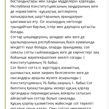
бостандықтары мен заңды мүдделерін қорғауды,
Республика Конститутциясының заңдарының өзге
де нормативтік –құқықтық актілерінің
халықаралық шарттарының орындалуын
қамтамасыз ету. Ол осылардың негізінде
туындайтын барлық істер мен дауларға қатысты
болады.
Соттар шешімдерінің, үкімдері мен өзге де
қаулыларының республиканың бүкіл аумағында
міндетті күші болады, оларды орындамау, сол
сияқты сотты сыйламаудың өзге де көріністері заң
бойынша жауапкершілікке әкеліп соғады. (
Конститутцияның 76 бабы).
Сот билігі сотта іс жүргізудің азаматтық
қылмыстық және заңмен белгіленген өзге де
нысандары арқылы жүзеге асырылады (
Конститутцияның 76-бабы,заңның 1- бабы) Сот
билігінің Қазақстандағы иелері құқық қорғау
органдары пирамидасының жоғарғы сатысын
айғақтайтын соттар болып саналады.
Құқық қорғау қызметінің жүйесінде сот төрелігі
орталық орын алады. Оны соттар мемлекеттік