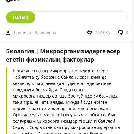
ТОЛЫҚ
Шахризат Райкулова
203 039
8
Биология | Микроорганизмдерге әсер
ететін физикалық факторлар
Ылғалдылықтың микроорганизмдерге әсері:
Табиғатта су бос және байланысқан күйінде
кездеседі. Байланысқан суды ерітінде ретінде
қолдануға болмайды. Сондықтан
микроорганиздер ортада бос күйінде су болғанда
ғана тіршілік ете алады. Мұндай суда еріген
қоректік заттар микроорганизмдер ене алады.
Ортада судың мөлшері неғұрлым азайған сайын,
солғұрлым микроорганизмдер тіршілігі баяулай
береді. Сондықтан кептіру микроорганиздер үшін
аса қауіпті. Дегенмен ылғал тапшы болған