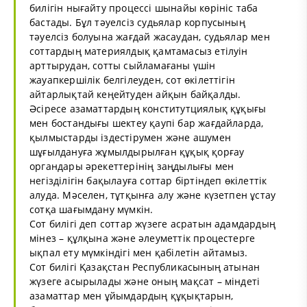
билігін нығайту процессі шынайы көрініс таба
бастады. Бұл тәуелсіз судьялар корпусының
тәуелсіз болуына жағдай жасаудан, судьялар мен
соттардың материялдық қамтамасыз етілуін
арттырудан, сотты сыйламағаны үшін
жауапкершілік белгілеуден, сот өкілеттігін
айтарлықтай кеңейтуден айқын байқалды.
Әсіресе азаматтардың конститутциялық құқығы
мен бостандығы шектеу қаупі бар жағдайларда,
қылмыстарды іздестірумен және ашумен
шұғылдануға жұмылдырылған құқық қорғау
органдары әрекеттерінің заңдылығы мен
негізділігін бақылауға соттар біртіндеп өкілеттік
алуда. Мәселен, тұтқынға алу және күзетпен ұстау
сотқа шағымдану мүмкін.
Сот билігі деп соттар жүзеге асратын адамдардың
мінез – құлқына және әлеуметтік процестерге
ықпал ету мүмкіндігі мен қабілетін айтамыз.
Сот билігі Қазақстан Республикасының атынан
жүзеге асырылады және оның мақсат – міндеті
азаматтар мен ұйымдардың құқықтарын,