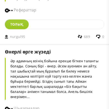
Рефераттар
ТОЛЫҚ
nurgul95
689
0
Өнерлі өрге жүзеді
Әр адамның өзінің бойына ерекше біткен таланты
болады. Соның бірі - өнер. Әсем әуенмен ән айту,
тал шыбықтай мың бұралып би билеу немесе
нақышына келтіріп күй тарту кез-келген жанға
бұйыра бермейді. Біздің сынып тағы Айжан
мектептегі барлық шараларда «Біз бақытты
балалар» әнімен танымал болса, Анель бишілік
өнерімен...
Шығармалар