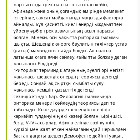
жартысында грек-парсы соғысынан кейін,
Афинада және оның қоғамдық өмірінде мемлекет
істерінде, саясат майданында маңызды факторға
айналды. Бұл қасиетті, киелі өнерді ыждаһатпен
үйрену әрбір грек азаматының асыл парызы
болған. Мінеки, осы уақытта риторика ғылымы
шықты. Шешендік өнерге баулитын тәлімгер ұстаз
(ритор) мамандығы пайда болды. Ал оратор -
латынша orare яғни сөйлеу, ғайыпты болжау деген
мағынаны білдіреді.
"Риторика" терминдік атауының әуелгі әрі негізгі
мағынасы шешендік өнердің теориясы дегенді
береді. Сондай-ақ сыртқы сымбаты сұлу,
мағынасы кемшін қызыл тіл дегенді
сезіндіретіндігі бар. Филология ғылымында
риторика мәнерлі сөйлеудің теориясы деп те
табылады. Көне дәуірде шешендік өнерінің
көркейіп гүлденуінің екі кезеңі болған. Біріншісі,
б.з.д. V-IV ғасырлар, Афина елінде сөзі күннің
күркірі мен жалт еткен найзағайындай Периклден
бастап даңқты шешен Демосфенге дейінгі уақыт,