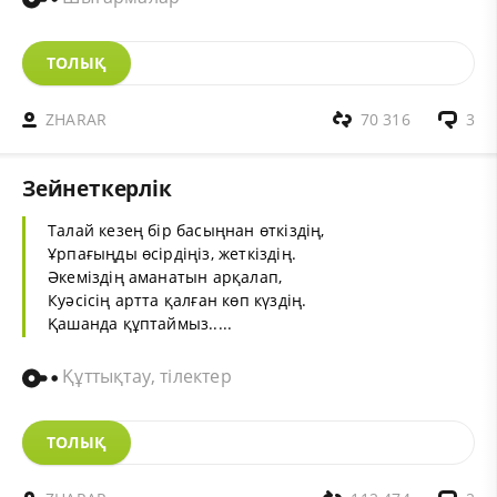
ТОЛЫҚ
ZHARAR
70 316
3
Зейнеткерлік
Талай кезең бір басыңнан өткіздің,
Ұрпағыңды өсірдіңіз, жеткіздің.
Әкеміздің аманатын арқалап,
Куәсісің артта қалған көп күздің.
Қашанда құптаймыз.....
Құттықтау, тілектер
ТОЛЫҚ