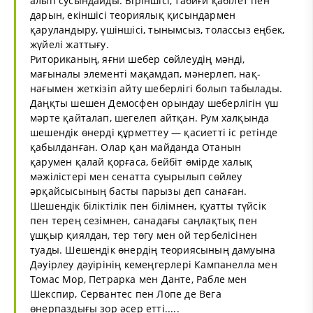
алып сусындайды. Біріншісі, табиғи қабілет пен
дарын, екіншісі теориялық қисындармен
қаруландыру, үшіншісі, тынымсыз, толассыз еңбек,
жүйелі жаттығу.
Риториканың, яғни шебер сөйлеудің мәнді,
мағыналы элементі мақамдап, мәнерлеп, нақ-
нағымен жеткізіп айту шеберлігі болып табылады.
Даңқты шешен Демосфен орындау шеберлігін үш
мәрте қайталап, шегелеп айтқан. Рум халқында
шешендік өнерді құрметтеу — қасиетті іс ретінде
қабылданған. Олар қан майданда Отанын
қарумен қалай қорғаса, бейбіт өмірде халық
мәжілістері мен сенатта суырылып сөйлеу
әрқайсысының басты парызы деп санаған.
Шешендік біліктілік пен білімнен, қуатты түйсік
пен терең сезімнен, санадағы саңлақтық пен
ұшқыр қиялдан, тер төгу мен ой тербелісінен
туады. Шешендік өнердің теориясының дамуына
Дәуірлеу дәуірінің кемеңгерлері Кампанелла мен
Томас Мор, Петрарка мен Данте, Рабле мен
Шекспир, Сервантес пен Лопе де Вега
өнерпаздығы зор әсер етті.....