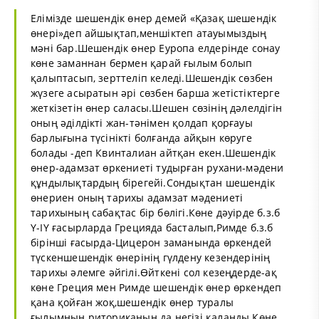
Елімізде шешендік өнер демей «Қазақ шешендік
өнері»деп айшықтап,меншіктеп атауымыздың
мәні бар.Шешендік өнер Еуропа елдерінде сонау
көне заманнан бермен қарай ғылым болып
қалыптасып, зерттеліп келеді.Шешендік сөзбен
жүзеге асыратын әрі сөзбен барша жетістіктерге
жеткізетін өнер саласы.Шешен сөзінің дәлелдігін
оның әділдікті жан-тәнімен қолдап қорғауы
барлығына түсінікті болғанда айқын көруге
болады -деп Квинталиан айтқан екен.Шешендік
өнер-адамзат өркениеті тудырған рухани-мәдени
құндылықтардың бірегейі.Сондықтан шешендік
өнериен оның тарихы адамзат мәдениеті
тарихының сабақтас бір бөлігі.Көне дәуірде б.з.б
Y-IY ғасырларда Грецияда басталып,Римде б.з.б
бірінші ғасырда-Цицерон заманында өркендей
түскеншешендік өнерінің гүлдену кезендерінің
тарихы әлемге әйгілі.Өйткені сол кезеңдерде-ақ
көне Греция мен Римде шешендік өнер өркендеп
қана қойған жоқ,шешендік өнер туралы
ғылымның риториканың да негізі қаланды.Көне