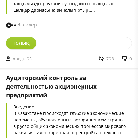
халқымыздың рухани сусындайтын шалқыған
шалқар дариясына айналып отыр.....
Эсселер
ТОЛЫҚ
nurgul95
798
0
Аудиторский контроль за
деятельностью акционерных
предприятий
Введение
В Казахстане происходят глубокие экономические
перемены, обусловленные возвращением страны
в русло общих экономических процессов мирового
развития. Идет коренная перестройка прежнего