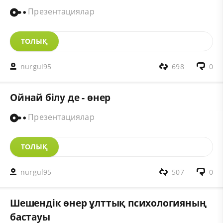
Презентациялар
ТОЛЫҚ
nurgul95
698
0
Ойнай білу де - өнер
Презентациялар
ТОЛЫҚ
nurgul95
507
0
Шешендік өнер ұлттық психологияның
бастауы