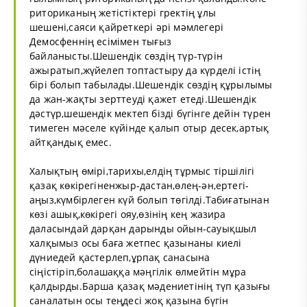
риториканың жетістіктері гректің ұлы
шешені,саяси қайреткері әрі мәмлегері
Демосфеннің есімімен тығыз
байланысты.Шешендік сөздің түр-түрін
ажыратып,жүйелеп топтастыру да күрделі істің
бірі болып табылады.Шешендік сөздің құрылымы
да жан-жақты зерттеуді қажет етеді.Шешендік
дәстүр,шешендік мектеп бізді бүгінге дейін түрен
тимеген мәселе күйінде қалып отыр десек,артық
айтқандық емес.
Халықтың өмірі,тарихы,елдің тұрмыс тіршілігі
қазақ көкірегіненжыр-дастан,өлең-ән,ертегі-
аңыз,күмбірлеген күй болып төгілді.Табиғатынан
көзі ашық,көкірегі ояу,өзінің кең жазира
даласындай дарқан дарынды ойын-сауықшыл
халқымыз осы баға жетпес қазынаны киелі
дүниедей қастерлеп,ұрпақ санасына
сіңістіріп,болашаққа мәңгілік өлмейтін мұра
қалдырды.Барша қазақ мәдениетінің түп қазығы
саналатын осы теңдесі жоқ қазына бүгін