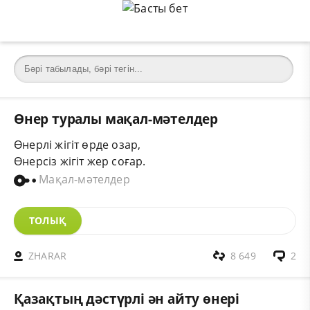
Өнер туралы мақал-мәтелдер
Өнерлі жігіт өрде озар,
Өнерсіз жігіт жер соғар.
Мақал-мәтелдер
ТОЛЫҚ
ZHARAR
8 649
2
Қазақтың дәстүрлі ән айту өнері