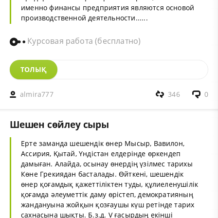
именно финансы предприятия являются основой
производственной деятельности......
Курсовая работа (бесплатно)
ТОЛЫҚ
almira777
346
0
Шешен сөйлеу сыры
Ерте заманда шешендік өнер Мысыр, Вавилон,
Ассирия, Қытай, Үндістан елдерінде өркендеп
дамыған. Алайда, осынау өнердің үзілмес тарихы
Көне Грекиядан басталады. Өйткені, шешендік
өнер қоғамдық қажеттіліктен туды, құлиеленушілік
қоғамда әлеуметтік даму өрістеп, демократияның
жандануына жойқын қозғаушы күш ретінде тарих
сахнасына шықты. Б.з.д. V ғасырдың екінші