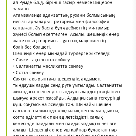
ал Румде б.з.д. бірінші ғасыр немесе Цицерон
заманы.
Атамзаманда адамзаттың рухани болмысының
негізгі арналары - риторика мен философия
саналған. Әу баста бұл әдебиеттің ми-тамыр
жүйесі болып есептелген. Асылы, шешендік өнер
және оның теориясы - ұлттық мәдениеттің
бөлінбес бөлшегі.
Шешендік өнер мынадай түрлерге жіктеледі:
• Саяси тақырыпта сөйлеу
• Салтанатты мәслихатта сөйлеу
• Сотта сөйлеу
Саяси тақырыптағы шешендік, алдымен,
тыңдаушыларды сендіруге ұмтылады. Салтанатты
жиындағы шешендік тыңдаушылардың көңілінен
шығуға әрекет жасайды. Алдыңғысына тегеурінді
күш, соңғысына әсемдік тән. Шынайы шешен
салтанатты жиында жақсылық пен жамандықты,
сотта әділеттілік пен әділетсіздікті, халық
кеңесінде пайдалы мен пайдасыздықты негізге
алады. Шешендік өнер үш қайнар бұлақтан нәр