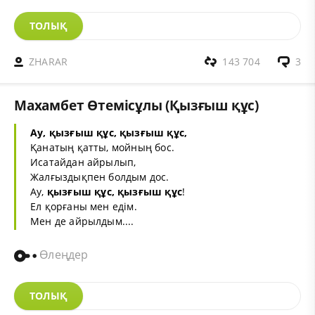
ТОЛЫҚ
ZHARAR
143 704
3
Махамбет Өтемісұлы (Қызғыш құс)
Ау,
қызғыш құс
,
қызғыш құс
,
Қанатың қатты, мойның бос.
Исатайдан айрылып,
Жалғыздықпен болдым дос.
Ау,
қызғыш құс, қызғыш құс
!
Ел қорғаны мен едім.
Мен де айрылдым....
Өлеңдер
ТОЛЫҚ