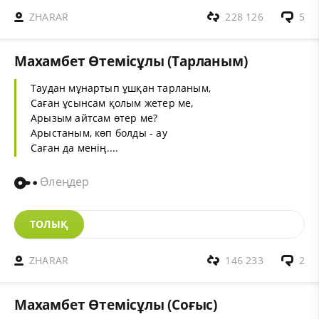
ZHARAR
228 126
5
Махамбет Өтемісұлы (Тарланым)
Таудан мұнартып ұшқан тарланым,
Саған ұсынсам қолым жетер ме,
Арызым айтсам өтер ме?
Арыстаным, көп болды - ау
Саған да менің....
Өлеңдер
ТОЛЫҚ
ZHARAR
146 233
2
Махамбет Өтемісұлы (Соғыс)