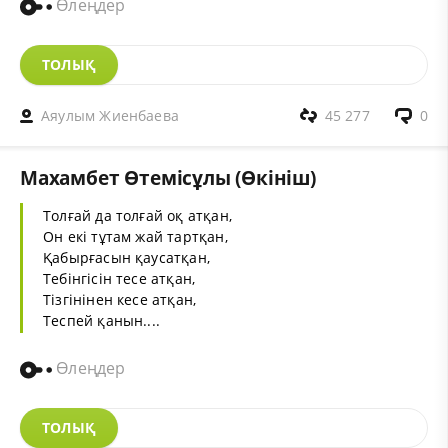
Өлеңдер
ТОЛЫҚ
Аяулым Жиенбаева
45 277
0
Махамбет Өтемісұлы (Өкініш)
Толғай да толғай оқ атқан,
Он екі тұтам жай тартқан,
Қабырғасын қаусатқан,
Тебінгісін тесе атқан,
Тізгінінен кесе атқан,
Теспей қанын....
Өлеңдер
ТОЛЫҚ