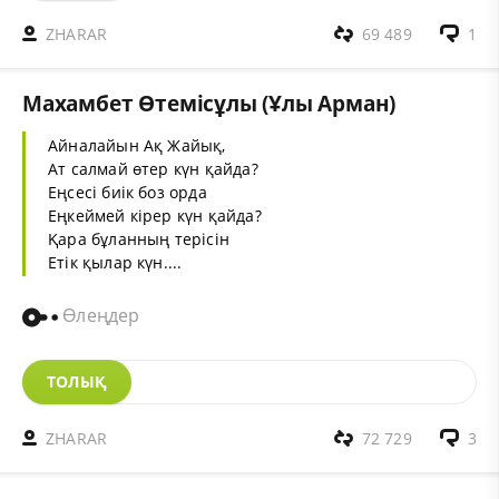
ZHARAR
69 489
1
Махамбет Өтемісұлы (Ұлы Арман)
Айналайын Ақ Жайық,
Ат салмай өтер күн қайда?
Еңсесі биік боз орда
Еңкеймей кірер күн қайда?
Қара бұланның терісін
Етік қылар күн....
Өлеңдер
ТОЛЫҚ
ZHARAR
72 729
3