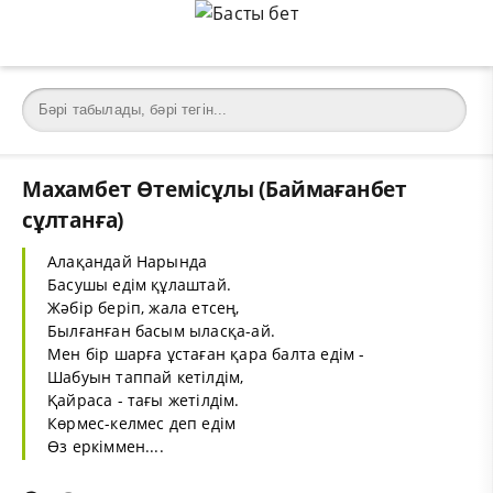
Махамбет Өтемісұлы (Баймағанбет
сұлтанға)
Алақандай Нарында
Басушы едім құлаштай.
Жәбір беріп, жала етсең,
Былғанған басым ыласқа-ай.
Мен бір шарға ұстаған қара балта едім -
Шабуын таппай кетілдім,
Қайраса - тағы жетілдім.
Көрмес-келмес деп едім
Өз еркіммен....