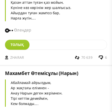
Қазан аттан туған қаз мойын,
Күніне көз көрінім жер шалғысыз.
Айырдан туған жампоз бар,
Нарға жүгін....
Өлеңдер
ТОЛЫҚ
ZHARAR
70 639
6
Махамбет Өтемісұлы (Нарын)
Абайламай айрылдым,
Ар жақтағы елімнен -
Анау Нарын деген жерімнен.
Тірі кеттім демеймін,
Кем болмады....