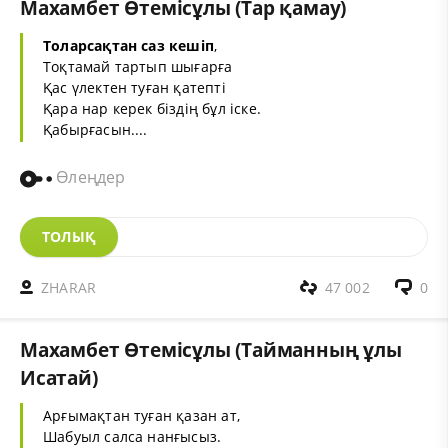
Махамбет Өтемісұлы (Тар қамау)
Толарсақтан саз кешіп
,
Тоқтамай тартып шығарға
Қас үлектен туған қатепті
Қара нар керек біздің бұл іске.
Қабырғасын....
Өлеңдер
ТОЛЫҚ
ZHARAR
47 002
0
Махамбет Өтемісұлы (Тайманның ұлы
Исатай)
Арғымақтан туған қазан ат,
Шабуыл салса нанғысыз.