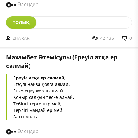
Өлеңдер
ТОЛЫҚ
ZHARAR
42 436
0
Махамбет Өтемісұлы (Ереуіл атқа ер
салмай)
Ереуіл атқа ер салмай
,
Егеулі найза қолға алмай,
Еңку-еңку жер шалмай,
Қоңыр салқын төске алмай,
Тебінгі терге шірімей,
Терлігі майдай ерімей,
Алты малта....
Өлеңдер