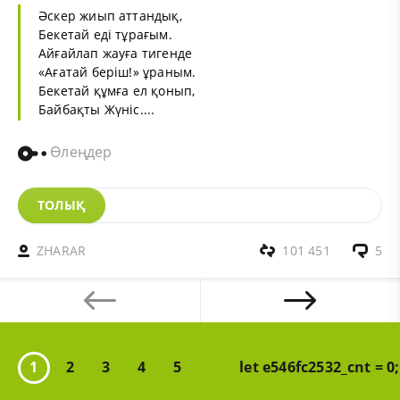
Әскер жиып аттандық,
Бекетай еді тұрағым.
Айғайлап жауға тигенде
«Ағатай беріш!» ұраным.
Бекетай құмға ел қонып,
Байбақты Жүніс....
Өлеңдер
ТОЛЫҚ
ZHARAR
101 451
5
1
2
3
4
5