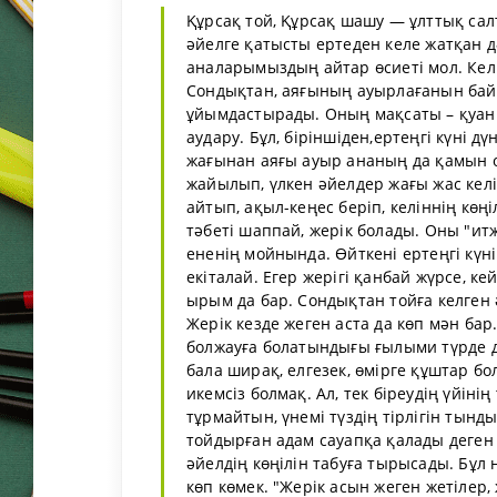
Құрсақ той, Құрсақ шашу — ұлттық сал
әйелге қатысты ертеден келе жатқан дә
аналарымыздың айтар өсиеті мол. Келін
Сондықтан, аяғының ауырлағанын байқа
ұйымдастырады. Оның мақсаты – қуаныш
аудару. Бұл, біріншіден,ертеңгі күні д
жағынан аяғы ауыр ананың да қамын о
жайылып, үлкен әйелдер жағы жас келі
айтып, ақыл-кеңес беріп, келіннің көң
тәбеті шаппай, жерік болады. Оны "ит
ененің мойнында. Өйткені ертеңгі күн
екіталай. Егер жерігі қанбай жүрсе, к
ырым да бар. Сондықтан тойға келген ә
Жерік кезде жеген аста да көп мән ба
болжауға болатындығы ғылыми түрде дә
бала ширақ, елгезек, өмірге құштар бол
икемсіз болмақ. Ал, тек біреудің үйінің
тұрмайтын, үнемі түздің тірлігін тынд
тойдырған адам сауапқа қалады деген
әйелдің көңілін табуға тырысады. Бұл
көп көмек. "Жерік асын жеген жетілер,