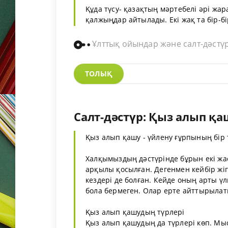
Құда түсу- қазақтың мәртебелі әрі жара
қалжыңдар айтылады. Екі жақ та бір-бір
Ұлттық ойындар және салт-дәстү
ТОЛЫҚ
Салт-дәстүр: Қыз алып қа
Қыз алып қашу - үйлену ғұрпының бір т
Халқымыздың дәстүрінде бұрын екі жас
арқылы қосылған. Дегенмен кейбір жі
кездері де болған. Кейде оның арты үл
бола бермеген. Олар ерте айттырылат
Қыз алып қашудың түрлері
Қыз алып қашудың да түрлері көп. Мыса