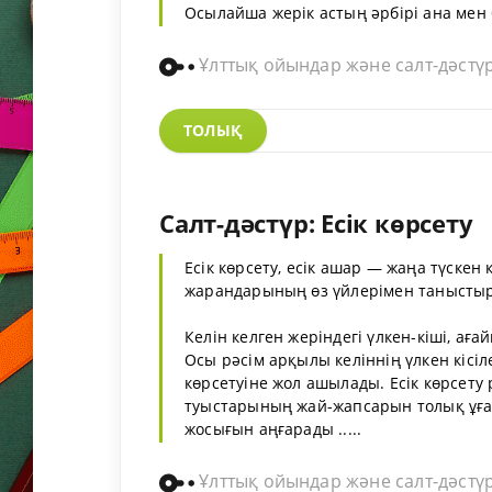
Осылайша жерік астың әрбірі ана мен ба
Ұлттық ойындар және салт-дәстү
ТОЛЫҚ
Салт-дәстүр: Есік көрсету
Есік көрсету, есік ашар — жаңа түскен 
жарандарының өз үйлерімен таныстыр
Келін келген жеріндегі үлкен-кіші, а
Осы рәсім арқылы келіннің үлкен кісіле
көрсетуіне жол ашылады. Есік көрсету 
туыстарының жай-жапсарын толық ұғад
жосығын аңғарады .....
Ұлттық ойындар және салт-дәстү