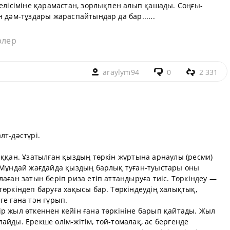
келісіміне қарамастан, зорлықпен алып қашады. Соңғы-
 дәм-тұздары жараспайтындар да бар......
рлер
araylym94
0
2 331
лт-дәстүрі.
ыққан. Ұзатылған қыздың төркін жұртына арнаулы (ресми)
. Мұндай жағдайда қыздың барлық туған-туыстары оны
аған затын беріп риза етіп аттандыруға тиіс. Төркіндеу —
төркіндеп баруға хақысы бар. Төркіндеудің халықтық,
ге ғана тән ғұрып.
р жыл өткеннен кейін ғана төркініне барып қайтады. Жыл
айды. Ерекше өлім-жітім, той-томалақ, ас бергенде