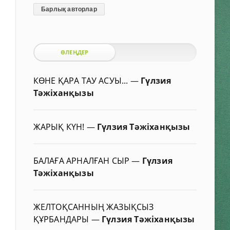
Барлық авторлар
ӨЛЕҢДЕР
КӨНЕ ҚАРА ТАУ АСУЫ...
—
Гүлзия
Тәжіханқызы
ЖАРЫҚ КҮН!
—
Гүлзия Тәжіханқызы
БАЛАҒА АРНАЛҒАН СЫР
—
Гүлзия
Тәжіханқызы
ЖЕЛТОҚСАННЫҢ ЖАЗЫҚСЫЗ
ҚҰРБАНДАРЫ
—
Гүлзия Тәжіханқызы