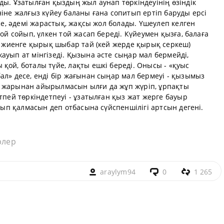
ды. Ұзатылған қыздың жыл аунап төркіндеуінің өзіндік
ніне жалғыз күйеу баланы ғана сопитып ертіп баруды ерсі
есе, әдемі жарастық, жақсы жол болады. Үшеулеп келген
қой сойып, үлкен той жасап береді. Күйеумен қызға, балаға
де жиенге қырық шыбар тай (кей жерде қырық серкеш)
ауып ат мінгізеді. Қызына әсте сыңар мал бермейді,
қой, боталы түйе, лақты ешкі береді. Онысы - «қуыс
ал» десе, енді бір жағынан сыңар мал бермеуі - қызымыз
н жарынан айырылмасын ылғи да жұп жүріп, ұрпақты
тпей төркіндетпеуі - ұзатылған қыз жат жерге бауыр
суып қалмасын деп отбасына сүйспеншілігі артсын дегені.
рлер
araylym94
0
1 265