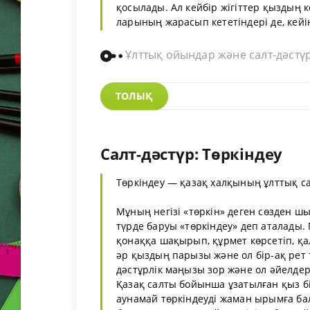
қосылады. Ал кейбір жігіттер қыздың 
ларының жарасып кететіндері де, кейін
Ұлттық ойындар және салт-дәстү
ТОЛЫҚ
Салт-дәстүр: Төркіндеу
Төркіндеу — қазақ халқының ұлттық са
Мұның негізі «төркін» деген сөзден ш
түрде баруы «төркіндеу» деп аталады
қонаққа шақырып, құрмет көрсетіп, қал
әр қыздың парызы және ол бір-ақ рет 
дәстұрлік маңызы зор және ол әйелдер
Қазақ салты бойынша ұзатылған қыз бі
аунамай төркіндеуді жаман ырымға бал