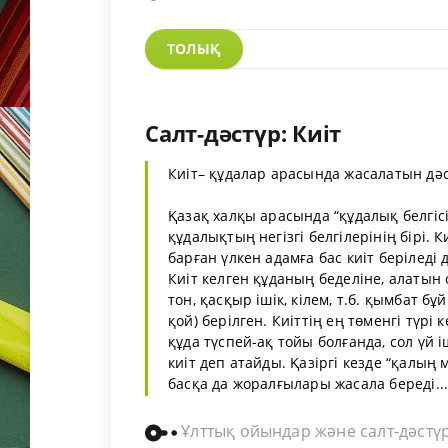
ТОЛЫҚ
Салт-дәстүр: Киіт
Киіт– құдалар арасында жасалатын дәст
Қазақ халқы арасында “құдалық белгісі к
құдалықтың негізгі белгілерінің бірі. К
барған үлкен адамға бас киіт беріледі д
Киіт келген құданың беделіне, алатын
тон, қасқыр ішік, кілем, т.б. қымбат б
қой) берілген. Киіттің ең төменгі түр
құда түспей-ақ тойы болғанда, сол үй 
киіт деп атайды. Қазіргі кезде “қалың 
басқа да жоралғылары жасала береді...
Ұлттық ойындар және салт-дәстү