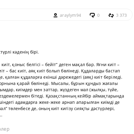
araylym94
0
3 373
үрлі кәденің бірі.
иіт, қоныс белгісі – бейіт” деген мақал бар. Яғни киіт –
иіт – бас киіт, аяқ киіт болып бөлінеді. Құдаларды бастап
е, қалған құдаларға екінші дәрежедегі (аяқ) киіт беріледі.
 орнына қарай бөлінеді. Мысалы, бұрын құндыз жағалы
ұйымдар, киімдер мен заттар, жүздеген мал (жылқы, түйе,
і кездемелермен бітеді. Қазақстанның кейбір аймақтарында
ішіндегі адамдарға жеке-жеке арнап апарылған киімді де
мал” төленбесе де, оның киіт кигізу сияқты дәстүрлері,
..
рлер