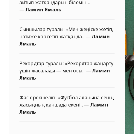
айтып жатқандарын білемін...
—
Ламин Ямаль
Сыншылар туралы: «Мен жеңіске жетіп,
нәтиже көрсетіп жатқанда..
—
Ламин
Ямаль
Рекордтар туралы: «Рекордтар жаңарту
үшін жасалады — мен осы..
—
Ламин
Ямаль
Жас ерекшелігі: «Футбол алаңына сенің
жасыңның қаншада екені..
—
Ламин
Ямаль