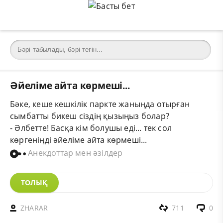
Әйеліме айта көрмеші...
Бәке, кеше кешкілік паркте жаныңда отырған
сымбатты бикеш сіздің қызыңыз болар?
- Әлбетте! Басқа кім болушы еді... тек сол
көргеніңді әйеліме айта көрмеші...
Анекдоттар мен әзілдер
ТОЛЫҚ
ZHARAR
711
0