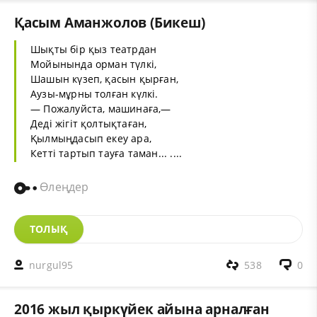
Қасым Аманжолов (Бикеш)
Шықты бір қыз театрдан
Мойынында орман түлкі,
Шашын күзеп, қасын қырған,
Аузы-мұрны толған күлкі.
— Пожалуйста, машинаға,—
Деді жігіт қолтықтаған,
Қылмыңдасып екеу ара,
Кетті тартып тауға таман... ....
Өлеңдер
ТОЛЫҚ
nurgul95
538
0
2016 жыл қыркүйек айына арналған