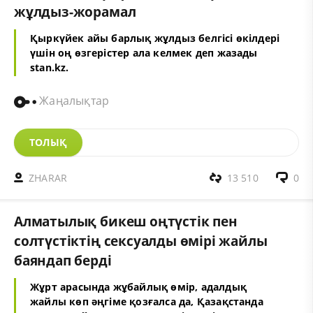
жұлдыз-жорамал
Қыркүйек айы барлық жұлдыз белгісі өкілдері
үшін оң өзгерістер ала келмек деп жазады
stan.kz
.
Жаңалықтар
ТОЛЫҚ
ZHARAR
13 510
0
Алматылық бикеш оңтүстік пен
солтүстіктің сексуалды өмірі жайлы
баяндап берді
Жұрт арасында жұбайлық өмір, адалдық
жайлы көп әңгіме қозғалса да, Қазақстанда