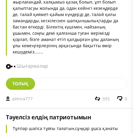
жырлағандай, халқымыз қазақ болып, ұлт болып
қалыптасуы жолында да, одан кейінгі кезеңдерде
де, талай қиямет-қайым күндерді де, талай қилы
замандарды, кескілескен шапқыншылықтарды да
бастан өткерді. Білектің күшімен, найзаның
ұшымен, соңғы демі қалғанша туған жерімізді
қорғап, бізге аманат етіп қалдырған ұлы даланың
ұлы кемеңгерлерінің арқасында бақытты өмір
кешудеміз.......
Шығармалар
ТОЛЫҚ
almira777
935
0
Тәуелсіз елдің патриотымын
Тұлпар шапса тұяғы талатын,сұңқар ұшса қанаты