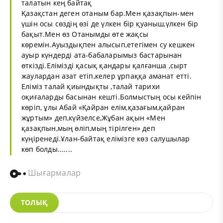
талатын кең байтақ
Қазақстан деген отаным бар.Мен қазақпын-мен
үшін осы сөздің өзі де үлкен бір қуаныш,үлкен бір
бақыт.Мен өз Отанымды өте жақсы
көремін.Ауыздықпен алысып,етегімен су кешкен
ауыр күндерді ата-бабаларымыз бастарынан
өткізді.Елімізді қасық қандары қалғанша ,сырт
жаулардан азат етіп,келер ұрпаққа аманат етті.
Еліміз талай қиындықты ,талай тарихи
оқиғаларды басынан кешті.Болмыстың осы кейпін
көріп, ұлы Абай «Қайран елім,қазағым,қайран
жұртым» деп,күйзелсе,Жұбан ақын «Мен
қазақпын,мың өліп,мың тірілген» деп
күңіренеді.Ұлан-байтақ елімізге көз салушылар
көп болды.......
Шығармалар
ТОЛЫҚ