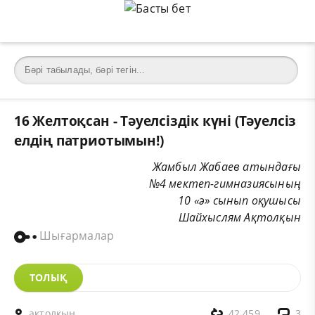
16 Желтоқсан - Тәуелсіздік күні (Тәуелсіз
елдің патриотымын!)
Жамбыл Жабаев
атындағы
№4 мектеп-гимназиясының
10 «ә» сынып оқушысы
Шайхыслям Ақтолқын
Шығармалар
ТОЛЫҚ
актолкын
42 459
3