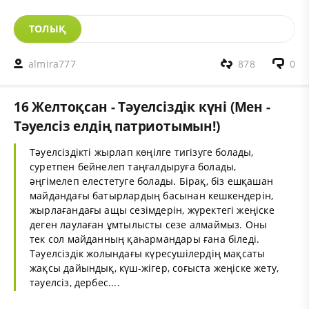
ТОЛЫҚ
almira777
878
0
16 Желтоқсан - Тәуелсіздік күні (Мен -
Тәуелсіз елдің патриотымын!)
Тәуелсіздікті жырлап көңілге тигізуге болады,
суретпен бейнелеп таңғалдыруға болады,
әңгімелеп елестетуге болады. Бірақ, біз ешқашан
майдандағы батырлардың басынан кешкендерін,
жырлағандағы ащы сезімдерін, жүректегі жеңіске
деген лаулаған ұмтылысты сезе алмаймыз. Оны
тек сол майданның қаһармандары ғана біледі.
Тәуелсіздік жолындағы күресушілердің мақсаты
жақсы дайындық, күш-жігер, соғыста жеңіске жету,
тәуелсіз, дербес....