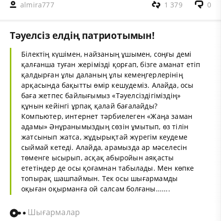
almira777
1 379
0
Тәуелсіз елдің патриотымын!
Білектің күшімен, найзаның ұшымен, соңғы демі
қалғанша туған жерімізді қорғап, бізге аманат етіп
қалдырған ұлы даланың ұлы кемеңгерлерінің
арқасында бақытты өмір кешудеміз. Алайда, осы
баға жетпес байлығымыз «Тәуелсіздігіміздің»
құнын кейінгі ұрпақ қалай бағалайды?
Компьютер, интернет тәрбиелеген «Жаңа заман
адамы» Әнұранымыздың сөзін ұмытып, өз тілін
жатсынып жатса, жұдырықтай жүрегім кеудеме
сыймай кетеді. Алайда, арамызда ар мәселесін
төменге ысырып, асқақ абыройын аяқасты
ететіндер де осы қоғамнан табылады. Мен көпке
топырақ шашпаймын. Тек осы шығармамды
оқыған оқырманға ой салсам болғаны.......
Шығармалар