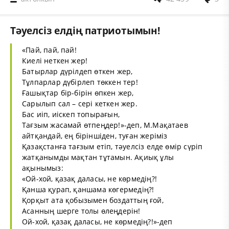
Тәуелсіз елдің патриотымын!
«Пай, пай, пай!
Киелі неткен жер!
Батырлар дүрілдеп өткен жер,
Тұлпарлар дүбірлеп төккен тер!
Ғашықтар бір-бірін өпкен жер,
Сарылып сал – сері кеткен жер.
Бас иіп, иіскеп топырағын,
Тағзым жасамай өтпеңдер!»-деп, М.Мақатаев
айтқандай, ең біріншіден, туған жеріміз
Қазақстанға тағзым етіп, тәуелсіз елде өмір сүріп
жатқанымды мақтан тұтамын. Ақиық ұлы
ақынымыз:
«Ой-хой, қазақ даласы, не көрмедің?!
Қанша қурап, қаншама көгермедің?!
Қорқыт ата қобызымен боздаттың ғой,
Асанның шерге толы өлеңдерін!
Ой-хой, қазақ даласы, не көрмедің?!»-деп