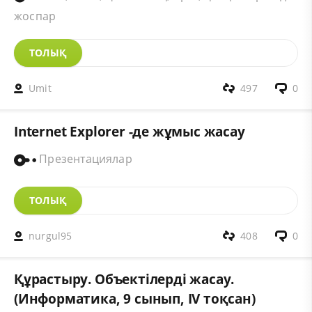
жоспар
ТОЛЫҚ
Umit
497
0
Internet Explorer -де жұмыс жасау
Презентациялар
ТОЛЫҚ
nurgul95
408
0
Құрастыру. Объектілерді жасау.
(Информатика, 9 сынып, IV тоқсан)