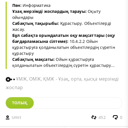
Пән:
Информатика
Ұзақ мерзімді жоспардың тарауы:
Оқыту
ойындары
Сабақтың тақырыбы:
Құрастыру. Объектілерді
жасау.
Бұл сабақта орындалатын оқу мақсаттары (оқу
бағдарламасына сілтеме):
10.4.2.2 Ойын
құрастыруға қолданылатын объектілердің сүретін
құрастыру
Сабақтың мақсаты:
Ойын құрастыруға
қолданылатын объектілердің сүретін құрастыру...
ҰМЖ, ОМЖ, ҚМЖ - Ұзақ, орта, қысқа мерзімді
жоспар
ТОЛЫҚ
Umit
452
0