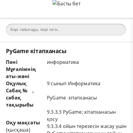
PyGame кітапханасы
Пәні
информатика
Мұғалімнің
аты-жөні
Оқулық
9 сынып Информатика
Сабақ № ,
сабақ
PyGame кітапханасы
тақырыбы
9.3.3.3 PyGame; кітапханасын
қосу
Оқу мақсаты
9.3.3.4 ойын терезесін жасау үшін
(қысқаша)