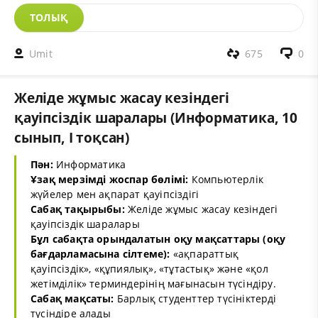
ТОЛЫҚ
Umit
675
0
Желіде жұмыс жасау кезіндегі
қауіпсіздік шаралары (Информатика, 10
сынып, I тоқсан)
Пән:
Информатика
Ұзақ мерзімді жоспар бөлімі:
Компьютерлік
жүйелер мен ақпарат қауіпсіздігі
Сабақ тақырыбы:
Желіде жұмыс жасау кезіндегі
қауіпсіздік шаралары
Бұл сабақта орындалатын оқу мақсаттары (оқу
бағдарламасына сілтеме):
«ақпараттық
қауіпсіздік», «құпиялық», «тұтастық» және «қол
жетімділік» терминдерінің мағынасын түсіндіру.
Сабақ мақсаты:
Барлық студенттер түсініктерді
түсіндіре алады