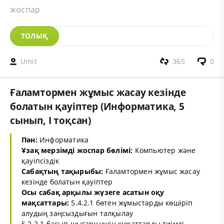
жоспар
ТОЛЫҚ
Umit
365
0
Ғаламтормен жұмыс жасау кезінде
болатын қауіптер (Информатика, 5
сынып, I тоқсан)
Пән:
Информатика
Ұзақ мерзімді жоспар бөлімі:
Компьютер және
қауіпсіздік
Сабақтың тақырыбы:
Ғаламтормен жұмыс жасау
кезінде болатын қауіптер
Осы сабақ арқылы жүзеге асатын оқу
мақсаттары:
5.4.2.1 бөтен жұмыстарды көшіріп
алудың заңсыздығын талқылау
5.2.2.1 басып шығару үшін құжаттарды тиімді