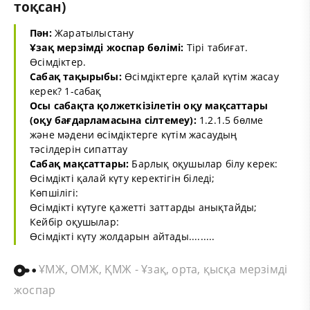
тоқсан)
Пән:
Жаратылыстану
Ұзақ мерзімді жоспар бөлімі:
Тірі табиғат.
Өсімдіктер.
Сабақ тақырыбы:
Өсімдіктерге қалай күтім жасау
керек? 1-сабақ
Осы сабақта қолжеткізілетін оқу мақсаттары
(оқу бағдарламасына сілтемеу):
1.2.1.5 бөлме
және мәдени өсімдіктерге күтім жасаудың
тәсілдерін сипаттау
Сабақ мақсаттары:
Барлық оқушылар білу керек:
Өсімдікті қалай күту керектігін біледі;
Көпшілігі:
Өсімдікті күтуге қажетті заттарды анықтайды;
Кейбір оқушылар:
Өсімдікті күту жолдарын айтады.........
ҰМЖ, ОМЖ, ҚМЖ - Ұзақ, орта, қысқа мерзімді
жоспар