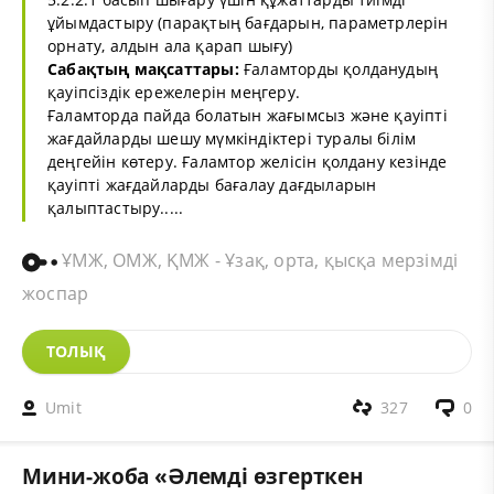
ұйымдастыру (парақтың бағдарын, параметрлерін
орнату, алдын ала қарап шығу)
Сабақтың мақсаттары:
Ғаламторды қолданудың
қауіпсіздік ережелерін меңгеру.
Ғаламторда пайда болатын жағымсыз және қауіпті
жағдайларды шешу мүмкіндіктері туралы білім
деңгейін көтеру. Ғаламтор желісін қолдану кезінде
қауіпті жағдайларды бағалау дағдыларын
қалыптастыру.....
ҰМЖ, ОМЖ, ҚМЖ - Ұзақ, орта, қысқа мерзімді
жоспар
ТОЛЫҚ
Umit
327
0
Мини-жоба «Әлемді өзгерткен