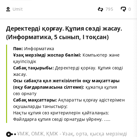
Umit
795
0
Деректерді қорғау. Құпия сөзді жасау.
(Информатика, 5 сынып, I тоқсан)
Пән:
Информатика
Ұзақ мерзімді жоспар бөлімі:
Компьютер және
қауіпсіздік
Сабақ тақырыбы:
Деректерді қорғау. Құпия сөзді
жасау.
Осы сабақта қол жеткізілетін оқу мақсаттары
(оқу бағдарламасына сілтеме):
құжатқа құпия
сөз орнату
Сабақ мақсаттары:
Ақпаратты қорғау әдістерімен
оқушыларды таныстыру;
Нақты құпия сөз критерилерін қайталаңыз;
Файлдарға құпия сөзді орнатуды үйрену. .....
ҰМЖ, ОМЖ, ҚМЖ - Ұзақ, орта, қысқа мерзімді