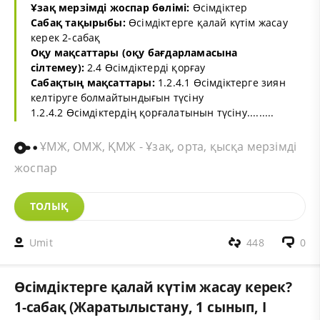
Ұзақ мерзімді жоспар бөлімі:
Өсімдіктер
Сабақ тақырыбы:
Өсімдіктерге қалай күтім жасау
керек 2-сабақ
Оқу мақсаттары (оқу бағдарламасына
сілтемеу):
2.4 Өсімдіктерді қорғау
Сабақтың мақсаттары:
1.2.4.1 Өсімдіктерге зиян
келтіруге болмайтындығын түсіну
1.2.4.2 Өсімдіктердің қорғалатынын түсіну.........
ҰМЖ, ОМЖ, ҚМЖ - Ұзақ, орта, қысқа мерзімді
жоспар
ТОЛЫҚ
Umit
448
0
Өсімдіктерге қалай күтім жасау керек?
1-сабақ (Жаратылыстану, 1 сынып, I