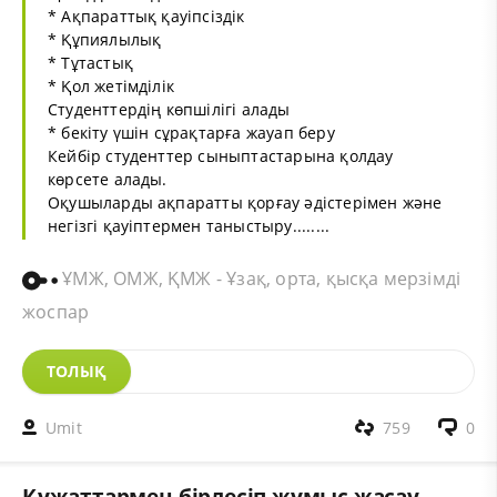
* Ақпараттық қауіпсіздік
* Құпиялылық
* Тұтастық
* Қол жетімділік
Студенттердің көпшілігі алады
* бекіту үшін сұрақтарға жауап беру
Кейбір студенттер сыныптастарына қолдау
көрсете алады.
Оқушыларды ақпаратты қорғау әдістерімен және
негізгі қауіптермен таныстыру........
ҰМЖ, ОМЖ, ҚМЖ - Ұзақ, орта, қысқа мерзімді
жоспар
ТОЛЫҚ
Umit
759
0
Құжаттармен бірлесіп жұмыс жасау