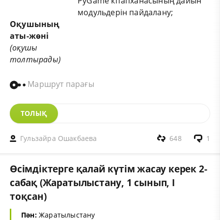
PyGame кітапханасының дайын
модульдерін пайдалану;
Оқушының
аты-жөні
(оқушы
толтырады)
Маршрут парағы
ТОЛЫҚ
Гульзайра Ошакбаева
648
1
Өсімдіктерге қалай күтім жасау керек 2-
сабақ (Жаратылыстану, 1 сынып, I
тоқсан)
Пән:
Жаратылыстану