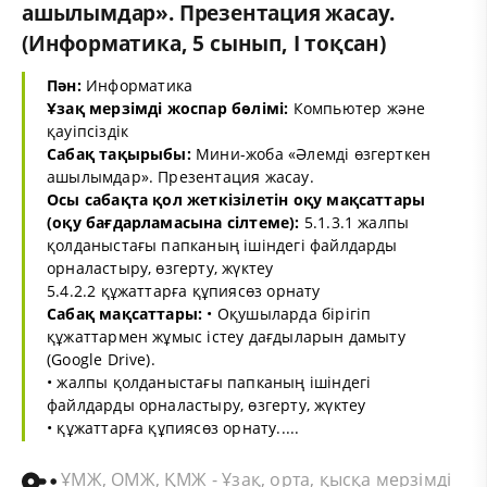
ашылымдар». Презентация жасау.
(Информатика, 5 сынып, I тоқсан)
Пән:
Информатика
Ұзақ мерзімді жоспар бөлімі:
Компьютер және
қауіпсіздік
Сабақ тақырыбы:
Мини-жоба «Әлемді өзгерткен
ашылымдар». Презентация жасау.
Осы сабақта қол жеткізілетін оқу мақсаттары
(оқу бағдарламасына сілтеме):
5.1.3.1 жалпы
қолданыстағы папканың ішіндегі файлдарды
орналастыру, өзгерту, жүктеу
5.4.2.2 құжаттарға құпиясөз орнату
Сабақ мақсаттары:
• Оқушыларда бірігіп
құжаттармен жұмыс істеу дағдыларын дамыту
(Google Drive).
• жалпы қолданыстағы папканың ішіндегі
файлдарды орналастыру, өзгерту, жүктеу
• құжаттарға құпиясөз орнату.....
ҰМЖ, ОМЖ, ҚМЖ - Ұзақ, орта, қысқа мерзімді