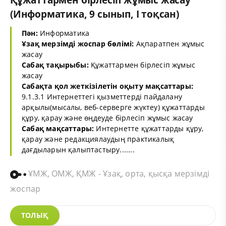
(Информатика, 9 сынып, I тоқсан)
Пән:
Информатика
Ұзақ мерзімді жоспар бөлімі:
Ақпаратпен жұмыс
жасау
Сабақ тақырыбы:
Құжаттармен бірлесіп жұмыс
жасау
Сабақта қол жеткізілетін оқыту мақсаттары:
9.1.3.1 Интернеттегі қызметтерді пайдалану
арқылы(мысалы, веб-серверге жүктеу) құжаттарды
құру, қарау және өңдеуде бірлесіп жұмыс жасау
Сабақ мақсаттары:
Интернетте құжаттарды құру,
қарау және редакциялаудың практикалық
дағдыларын қалыптастыру.......
ҰМЖ, ОМЖ, ҚМЖ - Ұзақ, орта, қысқа мерзімді
жоспар
ТОЛЫҚ