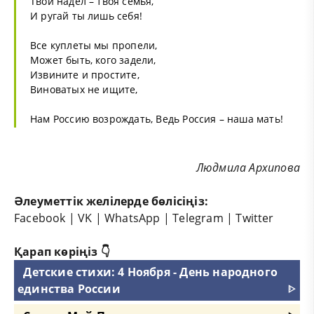
Твой надел – твоя семья,
И ругай ты лишь себя!
Все куплеты мы пропели,
Может быть, кого задели,
Извините и простите,
Виноватых не ищите,
Нам Россию возрождать, Ведь Россия – наша мать!
Людмила Архипова
Әлеуметтік желілерде бөлісіңіз:
Facebook
|
VK
|
WhatsApp
|
Telegram
|
Twitter
Қарап көріңіз 👇
Детские стихи: 4 Ноября - День народного
единства России
ᐈ