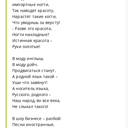
импортные ногти,
Так наводят красоту,
Нарастят такие когти,
Что увидишь за версту!
- Разве это красота,
Ногти накладные?
Истинная красота –
Руки золотые!
В моду инглыш,
В моду дойч,
Продвигаться станут,
А родной язык такой –
Уши что завянут!
А носитель языка,
Русского, родного –
Наш народ, во все века,
Не слыхал такого!
В шоу бизнесе – разбой:
Песни иностранные,