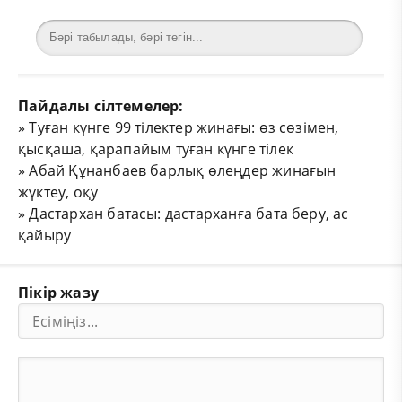
Пайдалы сілтемелер:
»
Туған күнге 99 тілектер жинағы: өз сөзімен,
қысқаша, қарапайым туған күнге тілек
»
Абай Құнанбаев барлық өлеңдер жинағын
жүктеу, оқу
»
Дастархан батасы: дастарханға бата беру, ас
қайыру
Пікір жазу