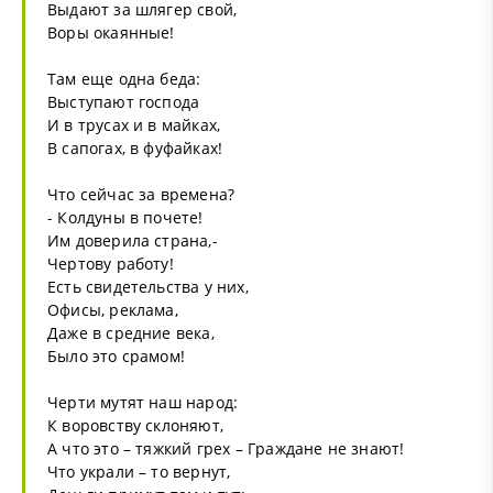
Выдают за шлягер свой,
Воры окаянные!
Там еще одна беда:
Выступают господа
И в трусах и в майках,
В сапогах, в фуфайках!
Что сейчас за времена?
- Колдуны в почете!
Им доверила страна,-
Чертову работу!
Есть свидетельства у них,
Офисы, реклама,
Даже в средние века,
Было это срамом!
Черти мутят наш народ:
К воровству склоняют,
А что это – тяжкий грех – Граждане не знают!
Что украли – то вернут,