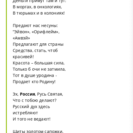
Деньги примут там и тут:
В моргах, в онкологиях,
В тюрьмах и в колониях!
Предают нас несуны:
“Эйвон», «Орифлейм»,
«Амвэй»
Предлагают для страны
Средства, стать, чтоб
красивей!
Красота – большая сила,
Только б очи не затмила,
Тот в душе уродина -
Продает кто Родину!
Эх,
Россия
, Русь Святая,
Что с тобою делают?
Русский дух здесь
истребляют
И того не ведают!
Шиты золотом сапожки,