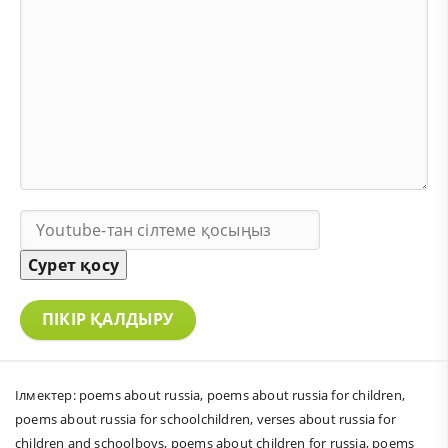
Сурет қосу
ПІКІР ҚАЛДЫРУ
Ілмектер:
poems about russia
,
poems about russia for children
,
poems about russia for schoolchildren
,
verses about russia for
children and schoolboys
,
poems about children for russia
,
poems