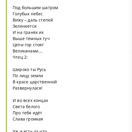
Под большим шатром
Голубых небес
Вижу – даль степей
Зеленеется
И на гранях их
Выше тёмных туч
Цепи гор стоят
Великанами….
Чтец 2:
Широко ты Русь
По лицу земли
В красе царственной
Развернулася!
И во всех концах
Света белого
Про тебя идёт
Слава громкая
Уж и есть за что