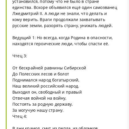
установился, потому что не было в стране
единства. Вскоре объявился ещё один самозванец
Лжедмитрий II. А люди не знали, что делать и
кому верить. Враги продолжали захватывать
русские земли, разорять страну, унижать людей.
Ведущий 1: Но всегда, когда Родина в опасности,
находятся героические люди, чтобы спасти её.
Чтец 3:
От бескрайней равнины Сибирской
До Полесских лесов и болот
Поднимался народ богатырский,
Наш великий российский народ.
Выходил он, свободный и правый
Отвечая войной на войну,
Постоять за родную державу,
За могучую нашу страну.
Чтец 4:
В дни крамол, смут из пепла, из обломков