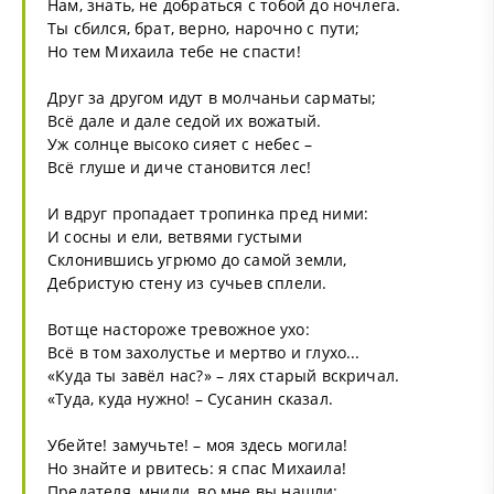
Нам, знать, не добраться с тобой до ночлега.
Ты сбился, брат, верно, нарочно с пути;
Но тем Михаила тебе не спасти!
Друг за другом идут в молчаньи сарматы;
Всё дале и дале седой их вожатый.
Уж солнце высоко сияет с небес –
Всё глуше и диче становится лес!
И вдруг пропадает тропинка пред ними:
И сосны и ели, ветвями густыми
Склонившись угрюмо до самой земли,
Дебристую стену из сучьев сплели.
Вотще настороже тревожное ухо:
Всё в том захолустье и мертво и глухо...
«Куда ты завёл нас?» – лях старый вскричал.
«Туда, куда нужно! – Сусанин сказал.
Убейте! замучьте! – моя здесь могила!
Но знайте и рвитесь: я спас Михаила!
Предателя, мнили, во мне вы нашли: