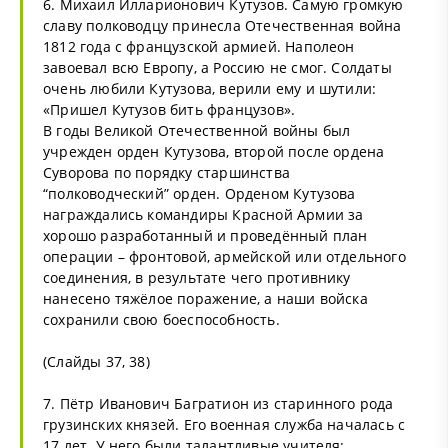
6. Михаил Илларионович Кутузов. Самую громкую
славу полководцу принесла Отечественная война
1812 года с французской армией. Наполеон
завоевал всю Европу, а Россию не смог. Солдаты
очень любили Кутузова, верили ему и шутили:
«Пришел Кутузов бить французов».
В годы Великой Отечественной войны был
учрежден орден Кутузова, второй после ордена
Суворова по порядку старшинства
“полководческий” орден. Орденом Кутузова
награждались командиры Красной Армии за
хорошо разработанный и проведённый план
операции – фронтовой, армейской или отдельного
соединения, в результате чего противнику
нанесено тяжёлое поражение, а наши войска
сохранили свою боеспособность.
(Слайды 37, 38)
7. Пётр Иванович Багратион из старинного рода
грузинских князей. Его военная служба началась с
17 лет. У него были талантливые учителя: