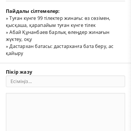
Пайдалы сілтемелер:
»
Туған күнге 99 тілектер жинағы: өз сөзімен,
қысқаша, қарапайым туған күнге тілек
»
Абай Құнанбаев барлық өлеңдер жинағын
жүктеу, оқу
»
Дастархан батасы: дастарханға бата беру, ас
қайыру
Пікір жазу