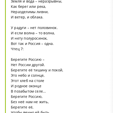
Земля и вода – неразрывны,
Как берег или река,
Неразделимы ливни,
И ветер, и облака.
У радуги – нет половинок.
И если волна – то волна,
И нету полуросинок,
Вот так и Россия – одна.
Чтец 7:
Берегите Россию –
Нет России другой.
Берегите её тишину и покой,
Это небо и солнце,
Этот хлеб на столе
И родное оконце
В позабытом селе...
Берегите Россию,
Без неё нам не жить,
Берегите её,
Чтобы вечно ей быть