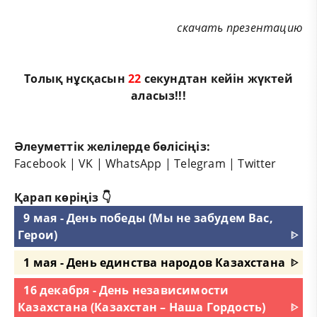
скачать презентацию
Толық нұсқасын
22
секундтан кейін жүктей
аласыз!!!
Әлеуметтік желілерде бөлісіңіз:
Facebook
|
VK
|
WhatsApp
|
Telegram
|
Twitter
Қарап көріңіз 👇
9 мая - День победы (Мы не забудем Вас,
Герои)
ᐈ
1 мая - День единства народов Казахстана
ᐈ
16 декабря - День независимости
Казахстана (Казахстан – Наша Гордость)
ᐈ