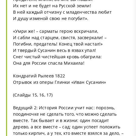
Их нет и не будет на Русской земли!
В ней каждый отчизну с младенчества любит
И душу изменой свою не погубит».
«Умри же! – сарматы герою вскричали,
И сабли над старцем, свистя, засверкали! –
Погибни, предатель! Конец твой настал!»
И твердый Сусанин весь в язвах упал!
Снег чистый чистейшая кровь обагрила:
Она для России спасла Михаила!
Кондратий Рылеев 1822
Отрывок из оперы Глинки «Иван Сусанин»
(Слайды 15, 16, 17)
Ведущий 2: История России учит нас: порознь,
поодиночке не сделать того, что можно сделать
вместе. Так бывает и в жизни: один посадит
дерево, а все вместе – сад; один успеет положить
только кирпич, а у тех, кто вместе взялся за дело, –