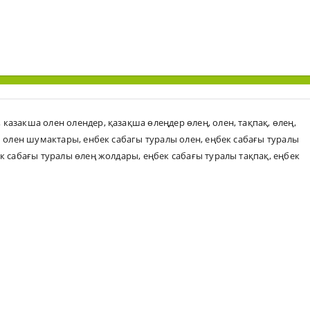
,
казакша олен олендер
,
қазақша өлеңдер өлең
,
олен
,
тақпақ
,
өлең
,
ы олен шумактары
,
енбек сабагы туралы олен
,
еңбек сабағы туралы
к сабағы туралы өлең жолдары
,
еңбек сабағы туралы тақпақ
,
еңбек