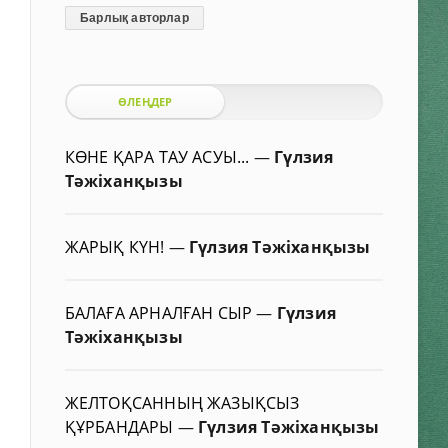
Барлық авторлар
ӨЛЕҢДЕР
КӨНЕ ҚАРА ТАУ АСУЫ...
—
Гүлзия
Тәжіханқызы
ЖАРЫҚ КҮН!
—
Гүлзия Тәжіханқызы
БАЛАҒА АРНАЛҒАН СЫР
—
Гүлзия
Тәжіханқызы
ЖЕЛТОҚСАННЫҢ ЖАЗЫҚСЫЗ
ҚҰРБАНДАРЫ
—
Гүлзия Тәжіханқызы