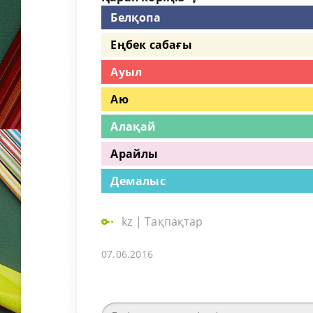
Белқопа
Еңбек сабағы
Ауыл
Аю
Алақай
Арайлы
Демалыс
kz
|
Тақпақтар
07.06.2016