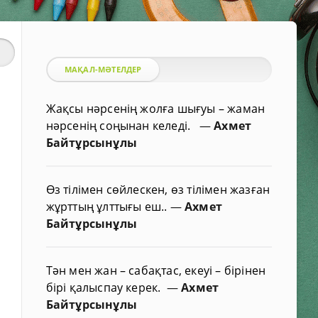
МАҚАЛ-МӘТЕЛДЕР
Жақсы нәрсенің жолға шығуы – жаман
нәрсенің соңынан келеді.
—
Ахмет
Байтұрсынұлы
Өз тілімен сөйлескен, өз тілімен жазған
жұрттың ұлттығы еш..
—
Ахмет
Байтұрсынұлы
Тән мен жан – сабақтас, екеуі – бірінен
бірі қалыспау керек.
—
Ахмет
Байтұрсынұлы