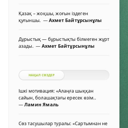
Қазақ – жоқшы, жоғын іздеген
қуғыншы.
—
Ахмет Байтұрсынұлы
Дұрыстық — бұрыстықты білмеген жұрт
азады.
—
Ахмет Байтұрсынұлы
НАҚЫЛ СӨЗДЕР
Ішкі мотивация: «Алаңға шыққан
сайын, болашақтағы ересек өзім..
—
Ламин Ямаль
Сөз тасушылар туралы: «Сартымнан не