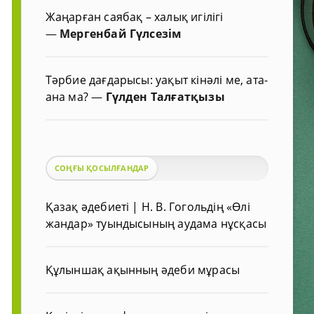
Жаңарған саябақ – халық игілігі
—
Мергенбай Гүлсезім
Тәрбие дағдарысы: уақыт кінәлі ме, ата-
ана ма?
—
Гүлден Талғатқызы
СОҢҒЫ ҚОСЫЛҒАНДАР
Қазақ әдебиеті | Н. В. Гогольдің «Өлі
жандар» туындысының аудама нұсқасы
Құлыншақ ақынның әдеби мұрасы