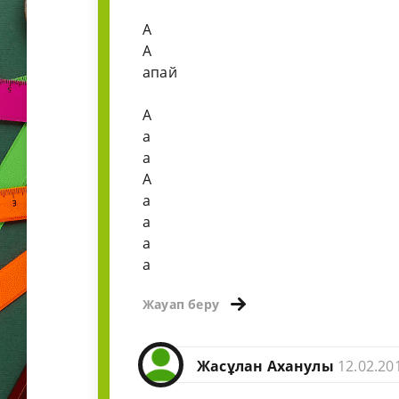
А
А
апай
А
а
а
А
а
а
а
а
Жауап беру
Жасұлан Аханулы
12.02.20