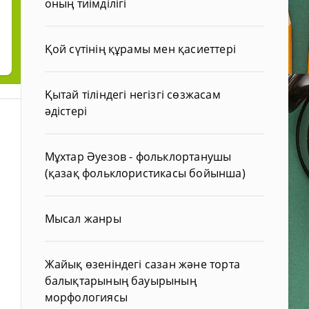
оның тиімділігі
Қой сүтінің құрамы мен қасиеттері
Қытай тіліндегі негізгі сөзжасам
әдістері
Мұхтар Әуезов - фольклортанушы
(қазақ фольклористикасы бойынша)
Мысал жанры
Жайық өзеніндегі сазан және торта
балықтарының бауырының
морфологиясы