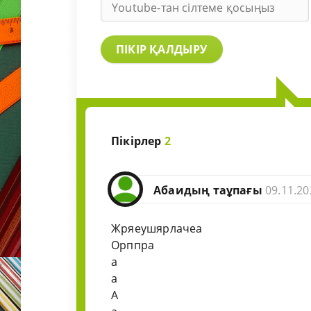
ПІКІР ҚАЛДЫРУ
Пікірлер
2
Абаидың таұпағы
09.11.20
Жряеушярлачеа
Орппра
а
а
А