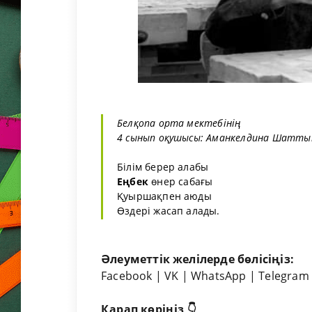
Белқопа орта мектебінің
4 сынып оқушысы: Аманкелдина Шатты
Білім берер алабы
Еңбек
өнер сабағы
Қуыршақпен аюды
Өздері жасап алады.
Әлеуметтік желілерде бөлісіңіз:
Facebook
|
VK
|
WhatsApp
|
Telegram
Қарап көріңіз 👇