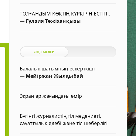
ТОЛҒАНДЫМ КӨКТІҢ КҮРКІРІН ЕСТІП..
—
Гүлзия Тәжіханқызы
ӘҢГІМЕЛЕР
Балалық шағымның ескерткіші
—
Мейіржан Жылқыбай
Экран ар жағындағы өмір
Бүгінгі журналистің тіл мәдениеті,
сауаттылық әдебі және тіл шеберлігі