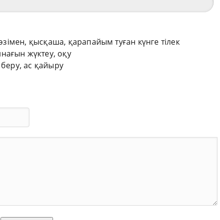
сөзімен, қысқаша, қарапайым туған күнге тілек
нағын жүктеу, оқу
 беру, ас қайыру