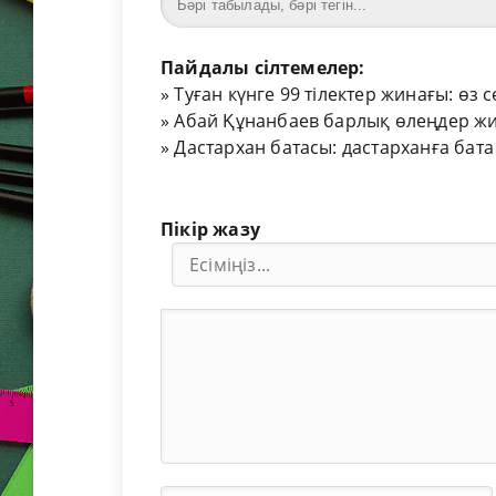
Пайдалы сілтемелер:
»
Туған күнге 99 тілектер жинағы: өз 
»
Абай Құнанбаев барлық өлеңдер жи
»
Дастархан батасы: дастарханға бата
Пікір жазу