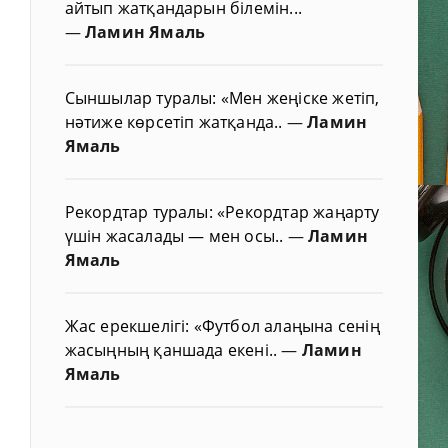
айтып жатқандарын білемін...
—
Ламин Ямаль
Сыншылар туралы: «Мен жеңіске жетіп,
нәтиже көрсетіп жатқанда..
—
Ламин
Ямаль
Рекордтар туралы: «Рекордтар жаңарту
үшін жасалады — мен осы..
—
Ламин
Ямаль
Жас ерекшелігі: «Футбол алаңына сенің
жасыңның қаншада екені..
—
Ламин
Ямаль