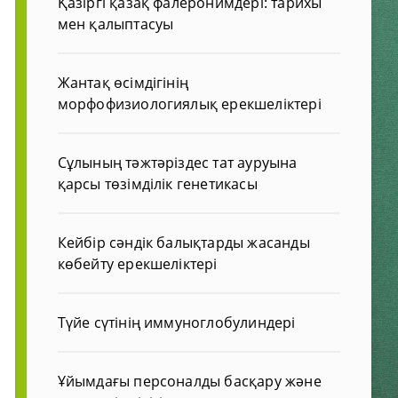
Қазіргі қазақ фалеронимдері: тарихы
мен қалыптасуы
Жантақ өсімдігінің
морфофизиологиялық ерекшеліктері
Сұлының тәжтәріздес тат ауруына
қарсы төзімділік генетикасы
Кейбір сәндік балықтарды жасанды
көбейту ерекшеліктері
Түйе сүтінің иммуноглобулиндері
Ұйымдағы персоналды басқару және