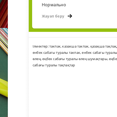
Нормально
Жауап беру
Ілмектер:
такпак
,
казакша такпак
,
қазақша тақпақ
енбек сабагы туралы такпак
,
енбек сабагы турал
өлең
,
еңбек сабағы туралы өлең шумақтары
,
еңбе
сабағы туралы тақпақтар