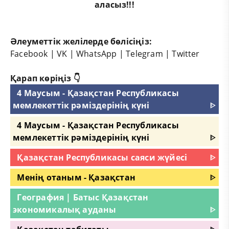
аласыз!!!
Әлеуметтік желілерде бөлісіңіз:
Facebook
|
VK
|
WhatsApp
|
Telegram
|
Twitter
Қарап көріңіз 👇
4 Маусым - Қазақстан Республикасы
мемлекеттік рәміздерінің күні
ᐈ
4 Маусым - Қазақстан Республикасы
мемлекеттік рәміздерінің күні
ᐈ
Қазақстан Республикасы саяси жүйесі
ᐈ
Менің отаным - Қазақстан
ᐈ
География | Батыс Қазақстан
экономикалық ауданы
ᐈ