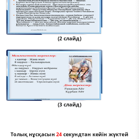
(2 слайд)
(3 слайд)
Толық нұсқасын
24
секундтан кейін жүктей