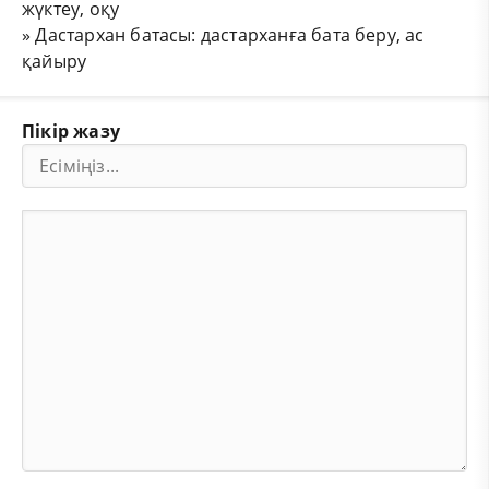
жүктеу, оқу
»
Дастархан батасы: дастарханға бата беру, ас
қайыру
Пікір жазу