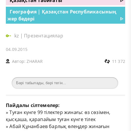
Қазақстан табиғаты
ᐈ
География | Қазақстан Республикасының
жер бедері
ᐈ
kz
|
Презентациялар
04.09.2015
Автор:
ZHARAR
11 372
Пайдалы сілтемелер:
»
Туған күнге 99 тілектер жинағы: өз сөзімен,
қысқаша, қарапайым туған күнге тілек
»
Абай Құнанбаев барлық өлеңдер жинағын