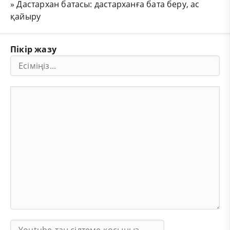
»
Дастархан батасы: дастарханға бата беру, ас
қайыру
Пікір жазу