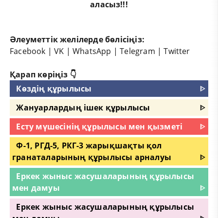
аласыз!!!
Әлеуметтік желілерде бөлісіңіз:
Facebook
|
VK
|
WhatsApp
|
Telegram
|
Twitter
Қарап көріңіз 👇
Көздің құрылысы
ᐈ
Жануарлардың ішек құрылысы
ᐈ
Есту мүшесінің құрылысы мен қызметі
ᐈ
Ф-1, РГД-5, РКГ-3 жарықшақты қол
гранаталарының құрылысы арналуы
ᐈ
Еркек жыныс жасушаларының құрылысы
мен дамуы
ᐈ
Еркек жыныс жасушаларының құрылысы