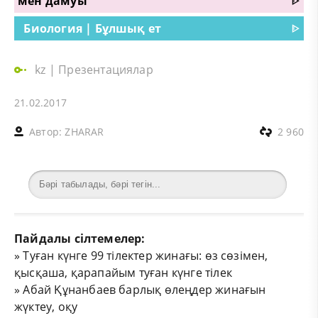
мен дамуы
ᐈ
Биология | Бұлшық ет
ᐈ
kz
|
Презентациялар
21.02.2017
Автор:
ZHARAR
2 960
Пайдалы сілтемелер:
»
Туған күнге 99 тілектер жинағы: өз сөзімен,
қысқаша, қарапайым туған күнге тілек
»
Абай Құнанбаев барлық өлеңдер жинағын
жүктеу, оқу