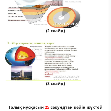
(2 слайд)
(3 слайд)
Толық нұсқасын
25
секундтан кейін жүктей