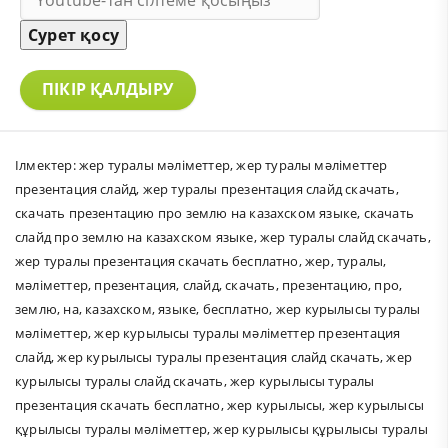
Сурет қосу
ПІКІР ҚАЛДЫРУ
Ілмектер:
жер туралы мәліметтер
,
жер туралы мәліметтер
презентация слайд
,
жер туралы презентация слайд скачать
,
скачать презентацию про землю на казахском языке
,
скачать
слайд про землю на казахском языке
,
жер туралы слайд скачать
,
жер туралы презентация скачать бесплатно
,
жер
,
туралы
,
мәліметтер
,
презентация
,
слайд
,
скачать
,
презентацию
,
про
,
землю
,
на
,
казахском
,
языке
,
бесплатно
,
жер курылысы туралы
мәліметтер
,
жер курылысы туралы мәліметтер презентация
слайд
,
жер курылысы туралы презентация слайд скачать
,
жер
курылысы туралы слайд скачать
,
жер курылысы туралы
презентация скачать бесплатно
,
жер курылысы
,
жер курылысы
құрылысы туралы мәліметтер
,
жер курылысы құрылысы туралы