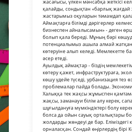
жасағысы, үлкен мәнсабқа жеткісі ке
қалайды, сондықтан «барлық жағдай ж
жастарымыз оқуларын тәмамдап қалад
Аймақтарға білімді дәрігерлер келме
бизнеспен айналысамын» - деген өрш
болып қала береді. Мұның бәрі көшуд
потенциалымыз ашыла алмай жатқанд
көтеруіне алып келеді. Мемлекетте ба
әсер етеді.
Ауылдық аймақтар - біздің мемлекетім
көтеру қажет, инфраструктураға, эко
көшу үдейе түседі, урбанизация тез ө
проблемалар пайда болады. Экономи
Халыққа тек жақсы жұмыспен қамтамас
жақсы, заманауи білім алу керек, са
шұғылдануға мүмкіндіктері болу кере
болса да ойын сауық орталықтары бол
жолдарды жөндеуі де бар. Еліміздег
орналасқан. Сондай өңірлердің бірі 