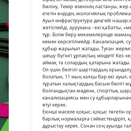
бөліну, Темір өзенінің ластануы, же
ететін өңірдің экологиялық проблем
Ауыл инфраструктура деңгейі нашар,
жетіспейді, аурухана - екі қабатты, 
тұр. Білім беру мекемелерінде маман
көмек көрсетілмейді. Канализация, с
құбыр жарылып жатады.
Туған
жер
ім
шешу бүгінгі ұрпақтың міндеті! Кез
аймақ та солардың қатарына жатады.
Ол үшін белгілі шарттардың орындал
болатын, 11 мың халқы бар екі ауыл,
тұратын халықтардың басым бөлігі 
болғандықтан мәдени, спорттық шарал
канализациясы мен су құбырларынан
өтуі керек.
Екінші мәселе қоқыс; қоқыс төгетін о
барлық нормаларға сәйкестендіріп, 
дұрыстау керек. Сонан соң ауылда та