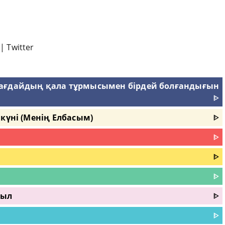
|
Twitter
жағдайдың қала тұрмысымен бірдей болғандығын
ᐈ
күні (Менің Елбасым)
ᐈ
ᐈ
ᐈ
ᐈ
жыл
ᐈ
ᐈ