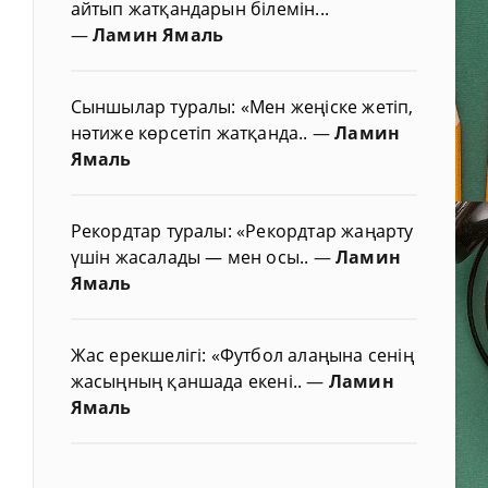
айтып жатқандарын білемін...
—
Ламин Ямаль
Сыншылар туралы: «Мен жеңіске жетіп,
нәтиже көрсетіп жатқанда..
—
Ламин
Ямаль
Рекордтар туралы: «Рекордтар жаңарту
үшін жасалады — мен осы..
—
Ламин
Ямаль
Жас ерекшелігі: «Футбол алаңына сенің
жасыңның қаншада екені..
—
Ламин
Ямаль