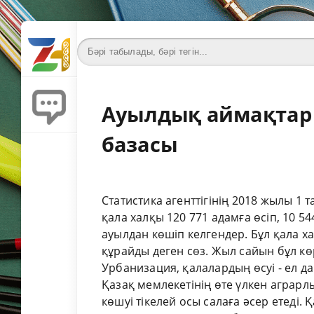
Ауылдық аймақтар -
базасы
Статистика агенттігінің 2018 жылы 1
қала халқы 120 771 адамға өсіп, 10 54
ауылдан көшіп келгендер. Бұл қала х
құрайды деген сөз. Жыл сайын бұл көр
Урбанизация, қалалардың өсуі - ел да
Қазақ мемлекетінің өте үлкен аграр
көшуі тікелей осы салаға әсер етеді.