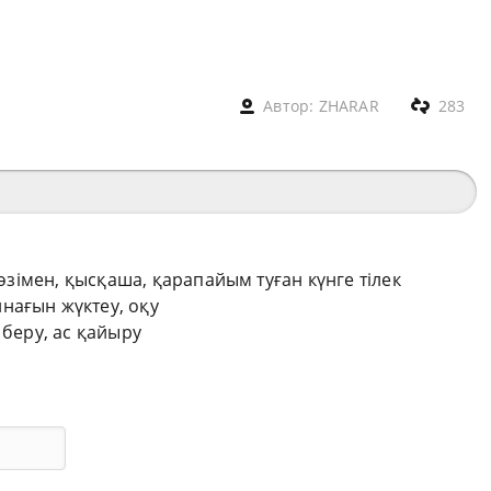
Автор:
ZHARAR
283
сөзімен, қысқаша, қарапайым туған күнге тілек
нағын жүктеу, оқу
 беру, ас қайыру