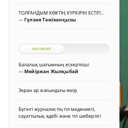
ТОЛҒАНДЫМ КӨКТІҢ КҮРКІРІН ЕСТІП..
—
Гүлзия Тәжіханқызы
ӘҢГІМЕЛЕР
Балалық шағымның ескерткіші
—
Мейіржан Жылқыбай
Экран ар жағындағы өмір
Бүгінгі журналистің тіл мәдениеті,
сауаттылық әдебі және тіл шеберлігі