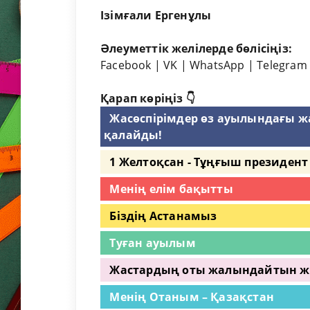
Ізімғали Ергенұлы
Әлеуметтік желілерде бөлісіңіз:
Facebook
|
VK
|
WhatsApp
|
Telegram
Қарап көріңіз 👇
Жасөспірімдер өз ауылындағы 
қалайды!
1 Желтоқсан - Тұңғыш президент 
Менің елім бақытты
Біздің Астанамыз
Туған ауылым
Жастардың оты жалындайтын 
Менің Отаным – Қазақстан