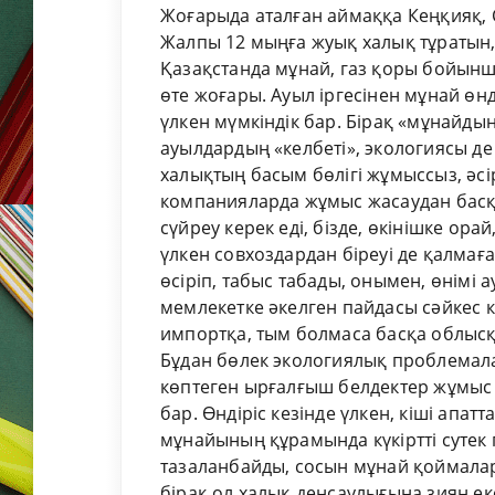
Жоғарыда аталған аймаққа Кеңқияқ, 
Жалпы 12 мыңға жуық халық тұратын, 
Қазақстанда мұнай, газ қоры бойынш
өте жоғары. Ауыл іргесінен мұнай өн
үлкен мүмкіндік бар. Бірақ «мұнайдың
ауылдардың «келбеті», экологиясы де
халықтың басым бөлігі жұмыссыз, әсі
компанияларда жұмыс жасаудан басқа
сүйреу керек еді, бізде, өкінішке ор
үлкен совхоздардан біреуі де қалмағ
өсіріп, табыс табады, онымен, өнімі
мемлекетке әкелген пайдасы сәйкес 
импортқа, тым болмаса басқа облысқа
Бұдан бөлек экологиялық проблемала
көптеген ырғалғыш белдектер жұмыс
бар. Өндіріс кезінде үлкен, кіші апат
мұнайының құрамында күкіртті сутек
тазаланбайды, сосын мұнай қоймала
бірақ ол халық денсаулығына зиян еке