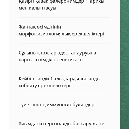
Қазіргі қазақ фалеронимдері: тарихы
мен қалыптасуы
Жантақ өсімдігінің
морфофизиологиялық ерекшеліктері
Сұлының тәжтәріздес тат ауруына
қарсы төзімділік генетикасы
Кейбір сәндік балықтарды жасанды
көбейту ерекшеліктері
Түйе сүтінің иммуноглобулиндері
Ұйымдағы персоналды басқару және