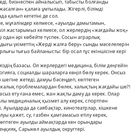
леді, бизнеспен айналысып, табысты болғанды
асалған» қалаға ұмтылады. Жігерлі, білімді
а қалып кететіні де сол.
се, мұғалімдер келмесе, «ауылды дамытамын,
іл жастарымыз келмесе, ол жерлердің «жағдайы жоқ»
і одан әрі көбейте түспек. Сосын аграрлық
ығы үкіметтің «Жерді жалға беру» сынды мәселелерін
рлығы тығыз байланысты: бір осал тұс екіншісіне кері
іздің базасы. Ол жерлердегі медицина, білім деңгейін
логияға, социалды шараларға көңіл бөлу керек. Онсыз
з шегіне жетеді, дамуы бәсеңдеп, көптеген
калық проблемалардан бөлек, халықтың жағдайы ше?!
ыз ету ғана емес, жан жақты даму да керек. Олар
палы медициналық қызмет алу керек, спортпен
к. Ауылдарда да саябақтар, кинотеатрлар, кішкене
уы қажет, су, газбен қамтамасыз етілу керек,
і көптеген ауылды аймақтарда кен орындары
Кеңқияқ, Сарыкөл ауылдық округтері.