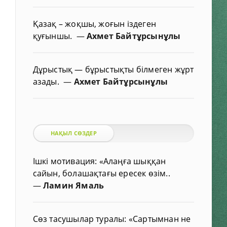
Қазақ – жоқшы, жоғын іздеген
қуғыншы.
—
Ахмет Байтұрсынұлы
Дұрыстық — бұрыстықты білмеген жұрт
азады.
—
Ахмет Байтұрсынұлы
НАҚЫЛ СӨЗДЕР
Ішкі мотивация: «Алаңға шыққан
сайын, болашақтағы ересек өзім..
—
Ламин Ямаль
Сөз тасушылар туралы: «Сартымнан не