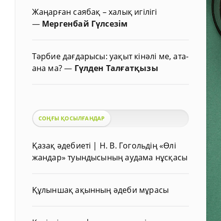
Жаңарған саябақ – халық игілігі
—
Мергенбай Гүлсезім
Тәрбие дағдарысы: уақыт кінәлі ме, ата-
ана ма?
—
Гүлден Талғатқызы
СОҢҒЫ ҚОСЫЛҒАНДАР
Қазақ әдебиеті | Н. В. Гогольдің «Өлі
жандар» туындысының аудама нұсқасы
Құлыншақ ақынның әдеби мұрасы