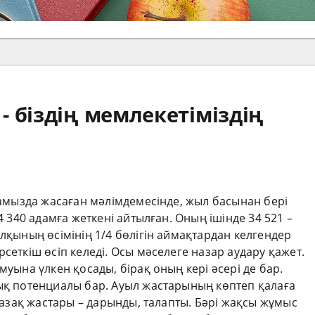
 біздің мемлекетіміздің
 тамызда жасаған мәлімдемесінде, жыл басынан бері
4 340 адамға жеткені айтылған. Оның ішінде 34 521 –
алқының өсімінің 1/4 бөлігін аймақтардан келгендер
сеткіш өсіп келеді. Осы мәселеге назар аудару қажет.
муына үлкен қосады, бірақ оның кері әсері де бар.
лық потенциалы бар. Ауыл жастарының көптеп қалаға
 Қазақ жастары – дарынды, талапты. Бәрі жақсы жұмыс