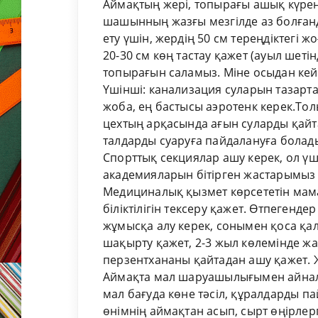
Аймақтың жері, топырағы ашық күрең
шашынның жазғы мезгілде аз болғанд
ету үшін, жердің 50 см тереңдіктегі ж
20-30 см көң тастау қажет (ауыл шеті
топырағын саламыз. Міне осыдан кей
Үшінші: канализация суларын тазарта
жоба, ең бастысы аэротенк керек.Тол
цехтың арқасында ағын суларды қайта
талдарды суаруға пайдалануға болад
Спорттық секциялар ашу керек, ол ү
академияларын бітірген жастарымыз 
Медициналық қызмет көрсететін мама
біліктілігін тексеру қажет. Өтпеген
жұмысқа алу керек, сонымен қоса қал
шақырту қажет, 2-3 жыл көлемінде жа
перзентхананы қайтадан ашу қажет. Ж
Аймақта мал шаруашылығымен айнал
мал бағуда көне тәсіл, құралдарды 
өнімнің аймақтан асып, сырт өңірл