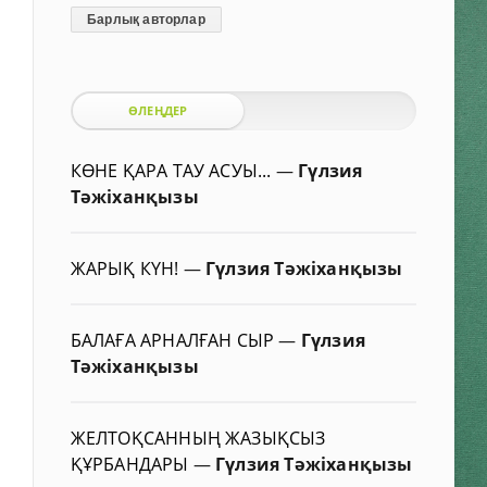
Барлық авторлар
ӨЛЕҢДЕР
КӨНЕ ҚАРА ТАУ АСУЫ...
—
Гүлзия
Тәжіханқызы
ЖАРЫҚ КҮН!
—
Гүлзия Тәжіханқызы
БАЛАҒА АРНАЛҒАН СЫР
—
Гүлзия
Тәжіханқызы
ЖЕЛТОҚСАННЫҢ ЖАЗЫҚСЫЗ
ҚҰРБАНДАРЫ
—
Гүлзия Тәжіханқызы