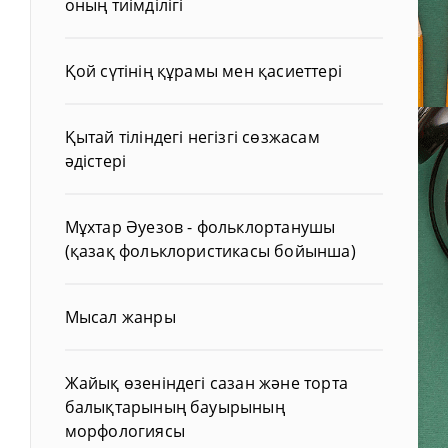
оның тиімділігі
Қой сүтінің құрамы мен қасиеттері
Қытай тіліндегі негізгі сөзжасам
әдістері
Мұхтар Әуезов - фольклортанушы
(қазақ фольклористикасы бойынша)
Мысал жанры
Жайық өзеніндегі сазан және торта
балықтарының бауырының
морфологиясы