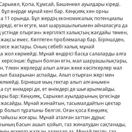
Сарыкөл, Қопа, Құмсай, Бәшенкөл ауылдары кіреді.
бұл өңірде мұнай кені бар. Кеңқияқ кен орны
а 11 орында. Бұл жердің экономикалық потенциалы
діреді, егін егуге, мал шаруашылығымен айналасуға да
 үстінде отырған» жергілікті халықтың жағдайы төмен,
 жақсы емес. Көптеген проблемалар бар. Біріншіден,
ресе жастары. Оның себебі халық мұнай
 жол көрмейді. Мұнай өндірісі басқа салаларды алға
ай, керісінше: бұрын болған егін, мал шаруашылықтары,
ан. Үлкен жерлерді алып алған жеке кәсіпкерлер мал
 ауыл базарынан аспайды. Алып отырған жері мен
келмейді. Бірнеше мың гектар алып алғанымен
 сүт өнімдері де, ет өнімдері де шығарылмайды.
ры бар: Кеңқияқ, Сарыкөл ауылдарының іргесінде
 жасайды. Мұнай жинайтын, тасымалдайтын цехтар
тар болып тұратыны белгілі. Оған қоса Кеңқияқ
 пайызы жоғары. Мұнай аталған заттан дұрыс
рының басын ашып қойып, газ жиналудан сақтанады,
нін ескеріп жатқан адамдар аз. Мұнай төгілу, газ