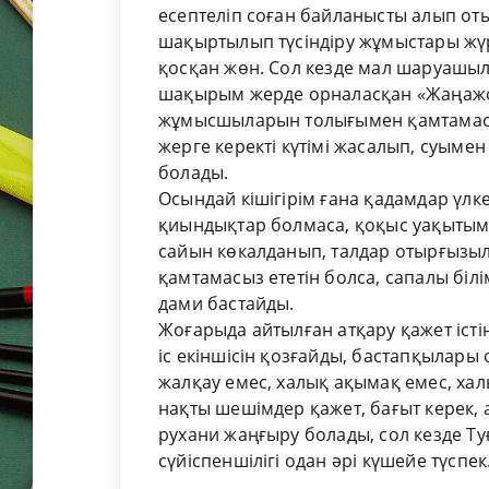
есептеліп соған байланысты алып от
шақыртылып түсіндіру жұмыстары жүрг
қосқан жөн. Сол кезде мал шаруашылы
шақырым жерде орналасқан «Жаңажо
жұмысшыларын толығымен қамтамасыз
жерге керекті күтімі жасалып, суыме
болады.
Осындай кішігірім ғана қадамдар үлк
қиындықтар болмаса, қоқыс уақытым
сайын көкалданып, талдар отырғызы
қамтамасыз ететін болса, сапалы біл
дами бастайды.
Жоғарыда айтылған атқару қажет істің
іс екіншісін қозғайды, бастапқылар
жалқау емес, халық ақымақ емес, хал
нақты шешімдер қажет, бағыт керек, а
рухани жаңғыру болады, сол кезде Т
сүйіспеншілігі одан әрі күшейе түспек