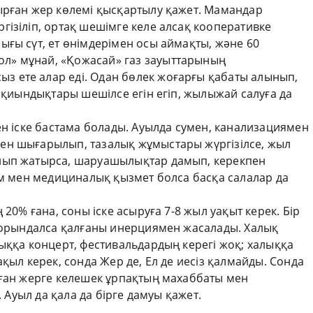
ырған жер көлемі қысқартылу қажет. Мамандар
ізіліп, ортақ шешімге келе алсақ кооперативке
ғы сүт, ет өнімдерімен осы аймақты, және 60
л» мұнай, «Қожасай» газ зауыттарының
 ете алар еді. Одан бөлек жоғарғы қабаты алынып,
н қиындықтары шешілсе егін егіп, жылыжай салуға да
ен іске бастама болады. Ауылда сумен, канализациямен
ен шығарылып, тазалық жұмыстары жүргізілсе, жыл
лып жатырса, шаруашылықтар дамып, керекпен
ім мен медициналық қызмет болса басқа салалар да
 20% ғана, соны іске асыруға 7-8 жыл уақыт керек. Бір
ы орындалса қалғаны инерциямен жасалады. Халық
ыққа концерт, фестивальдардың керегі жоқ; халыққа
қыл керек, сонда Жер де, Ел де иесіз қалмайды. Сонда
уған жерге келешек ұрпақтың махаббаты мен
. Ауыл да қала да бірге дамуы қажет.