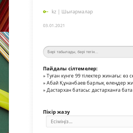
kz
|
Шығармалар
03.01.2021
Пайдалы сілтемелер:
»
Туған күнге 99 тілектер жинағы: өз 
»
Абай Құнанбаев барлық өлеңдер жи
»
Дастархан батасы: дастарханға бата
Пікір жазу