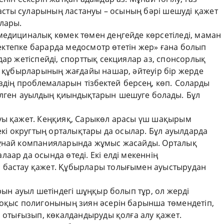
р асты суларының ластануы – осының бәрі шешуді қажет
алары.
медициналық көмек төмен деңгейде көрсетіледі, маман
«мектепке барарда медосмотр өтетін жер» ғана болып
дар жетіспейді, спорттық секциялар аз, спонсорлық
у құбырларының жағдайы нашар, әйтеуір бір жерде
іздің проблемаларын тізбектей берсең, көп. Соларды
 келген ауылдың қиындықтарын шешуге болады. Бұл
уы қажет. Кеңқияқ, Сарыкөл арасы үш шақырым
 екі округтың орталықтары да осылар. Бұл ауылдарда
мұнай компанияларында жұмыс жасайды. Орталық
аар да осында өтеді. Екі елді мекеннің
 бастау қажет. Құбырлары толығымен ауыстырудан
рын ауыл шетіндегі шұңқыр болып тұр, ол жерді
қоқыс полигонының зиян әсерін барынша төмендетіп,
л отығызып, көкалдандыруды қолға алу қажет.