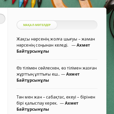
МАҚАЛ-МӘТЕЛДЕР
Жақсы нәрсенің жолға шығуы – жаман
нәрсенің соңынан келеді.
—
Ахмет
Байтұрсынұлы
Өз тілімен сөйлескен, өз тілімен жазған
жұрттың ұлттығы еш..
—
Ахмет
Байтұрсынұлы
Тән мен жан – сабақтас, екеуі – бірінен
бірі қалыспау керек.
—
Ахмет
Байтұрсынұлы