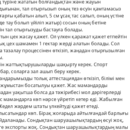
 түріне жататын болғандықтан және жауын
ығынан, тал отырғызып оның тез өсуін қамтамасыз
оғарғы қабатын алып, 5 см ұсақ тас салып, оның үстіне
нде тау болып үйіліп жатыр) сосын оның бетіне
ін тал отырғызуды бастауға болады.
тын цех жасау қажет. Ол үлкен қаражат қажет етпейтін
ық цех шамамен 1 гектар жерді алатын болады. Сол
 тазалау процессінен өткізіп, жаңадан отырғызылған
ы.
шін жаттықтырушыларды шақырту керек. Спорт
бар, соларға зал ашып беру керек.
ндарымызды толық аттестациядан өткізіп, білімі мен
дер жұмыстан босатылуы қажет. Жас мамандарды
адан уақытша болса да тәжірибесі мол дәрігерлерді
с мамандарға көп нәрсе үйретіп кетер еді. Жабылған
едел жәрдем штаты үлкейтуді қажет етеді.
ысатындар көп. Бірақ жоғарыда айтылғандай барлығы
пайдаланады. Сондықтан шаруашылықтардың өсуі жоқ,
ерге экспорты жоқ. Сондықтан шаруашылықтардың малы