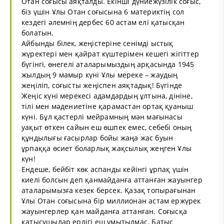
Отан соғысы аяқталды. Екінші дүниежүзілік соғыс,
біз үшін Ұлы Отан соғысына 6 материктің сол
кездегі әлемнің дербес 60 астам елі қатысқан
болатын.
Айбынды білек, жеңістеріне сенімді ыстық
жүректері мен қайрат күштерімен кешегі жігіттер
бүгінгі, өнегелі аталарымыздың арқасында 1945
жылдың 9 мамыр күні Ұлы мереке – жаудың
жеңіліп, соғысты жеңіспен аяқтадық! Бүгінде
Жеңіс күні мерекесі адамдардың ұлтына, дініне,
тілі мен мәдениетіне қарамастан ортақ қуаныш
күні. Бұл қастерлі мейрамның мән мағынасы
уақыт өткен сайын еш өшпек емес, себебі оның
құндылығы ғасырлар бойы жаңа жас буын
ұрпаққа өсиет боларлық жақсылық жеңген Ұлы
күн!
Ендеше, бейбіт көк аспанды кейінгі ұрпақ үшін
киелі болсын деп қанмайданға аттанған жауынгер
аталарымызға кезек берсек. Қазақ топырағынан
Ұлы Отан соғысына бір миллионан астам ержүрек
жауынгерлер қан майданға аттанған. Соғысқа
қатысушылар ерлігі еш ұмытылмас. Батыс