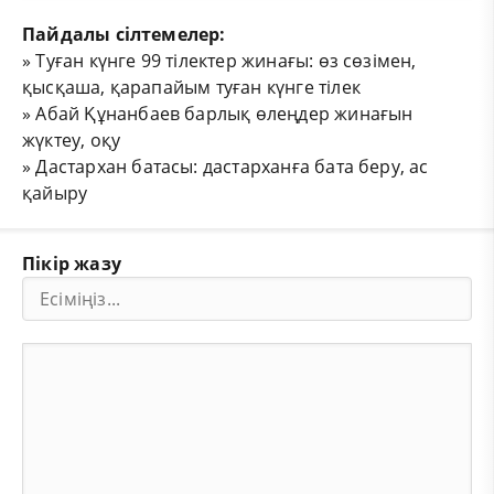
Пайдалы сілтемелер:
»
Туған күнге 99 тілектер жинағы: өз сөзімен,
қысқаша, қарапайым туған күнге тілек
»
Абай Құнанбаев барлық өлеңдер жинағын
жүктеу, оқу
»
Дастархан батасы: дастарханға бата беру, ас
қайыру
Пікір жазу