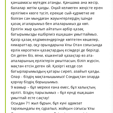
қаншамасы мүгедек атанды. Қаншама ана жесір,
балалар жетім қалды. Оңай келмеген жеңісте ерен
ерлігімен көзге түсіп, ерекше сый-құрметке ие
болған сан мыңдаған жауынгерлердің ішінде
қазақ аталарымыз бен апаларымыз да көп.
Ерлігін жыр қылып айтатын әрбір қазақ
батырымызды ешбіріміз ешқашан ұмытпаймыз.
Қазір қазақ елдімекендерінде көптеген көшелер,
ғимараттар, оқу орындарына Ұлы Отан соғысында
ерлік көрсеткен қазақтардың есімдері де берілді.
Ол деген біз, яғни, кішкентай қазақтар өз ата-
апаларының ерліктерін ұмытпасын, біліп жүрсін,
мақтан етсін деген ой. Қазіргі кезде сол
батырларымыздың қатары сиреп, азайып қалды.
Олар - біздің мақтанышымыз! Сондықтан оларда
қорғау біздің борышымыз.
9 мамыр – бұл мереке ғана емес, бұл халықтың
ерлігі. Біздің парызымыз – бұл күнді ешқашан
ұмытпай есте сақтау!
Осыдан 71 жыл бұрын, бұл күні адамзат
тарихындағы ең сұрапыл, жойқын соғысы Ұлы