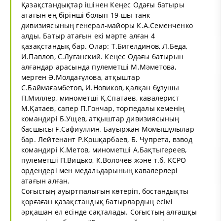
Қазақстандықтар ішінен Кеңес Одағы батыры
атағын ең бірінші болып 19-шы танк
дивизиясының генерал-майоры К.А.Семенченко
алды. Батыр атағын екі мәрте алған 4
қазақстандық бар. Олар: Т.Бигелдинов, Л.Беда,
И.Павлов, С.Луганский. Кеңес Одағы батырын
алғандар арасында пулеметші М.Мәметова,
мерген Ә.Молдағұлова, атқыштар
С.Баймағамбетов, И.Новиков, қалқан бұзушы
П.Миллер, минометші Қ.Спатаев, кавалерист
М.Қатаев, сапер П.Гончар, торпедалы кеменің
командирі Б.Ущев, атқыштар дивизиясының
басшысы Ғ.Сафиуллин, Бауыржан Момышұлылар
бар. Лейтенант Р.Қошқарбаев, Б. Чупрета, взвод
командирі К.Метов, минометші А.Бақтыгереев,
пулеметші П.Вицько, К.Волочев және т.б. КСРО
ордендері мен медальдарының кавалерлері
атағын алған.
Соғыстың ауыртпалығын көтеріп, бостандықты
қорғаған қазақстандық батырлардың есімі
әрқашан ел есінде сақталады. Соғыстың алғашқы