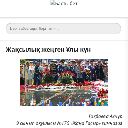
Жақсылық жеңген Ұлы күн
Тоқбаева Ақнұр
9 сынып оқушысы №175 «Жаңа Ғасыр» гимназия