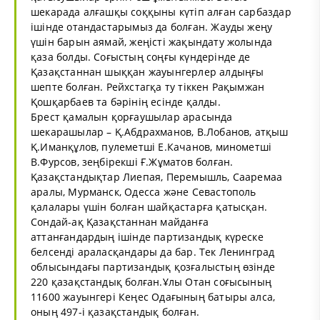
шекарада алғашқы соққыны күтіп алған сарбаздар
ішінде отандастарымыз да болған. Жауды жеңу
үшін барын аямай, жеңісті жақындату жолында
қаза болды. Соғыстың соңғы күндерінде де
Қазақстаннан шыққан жауынгерлер алдыңғы
шепте болған. Рейхстагқа ту тіккен Рақымжан
Қошқарбаев та бәрінің есінде қалды.
Брест қамалын қорғаушылар арасында
шекарашылар – Қ.Абдрахманов, В.Лобанов, атқыш
Қ.Иманқұлов, пулеметші Е.Качанов, минометші
В.Фурсов, зеңбірекші Ғ.Жұматов болған.
Қазақстандықтар Лиепая, Перемышль, Сааремаа
аралы, Мурманск, Одесса және Севастополь
қалалары үшін болған шайқастарға қатысқан.
Сондай-ақ Қазақстаннан майданға
аттанғандардың ішінде партизандық күреске
белсенді араласқандары да бар. Тек Ленинград
облысындағы партизандық қозғалыстың өзінде
220 қазақстандық болған.Ұлы Отан соғысының
11600 жауынгері Кеңес Одағының батыры алса,
оның 497-і қазақстандық болған.