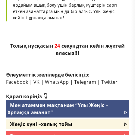
әрдайым ашық болу үшін барлық күштерін сарп
еткен азаматтарға мың да бір алғыс. Ұлы жеңіс
кейінгі ұрпаққа аманат!
Толық нұсқасын
23
секундтан кейін жүктей
аласыз!!!
Әлеуметтік желілерде бөлісіңіз:
Facebook
|
VK
|
WhatsApp
|
Telegram
|
Twitter
Қарап көріңіз 👇
Мен атаммен мақтанам “Ұлы Жеңіс –
Ұрпаққа аманат”
ᐈ
Жеңіс күні –халық тойы
ᐈ