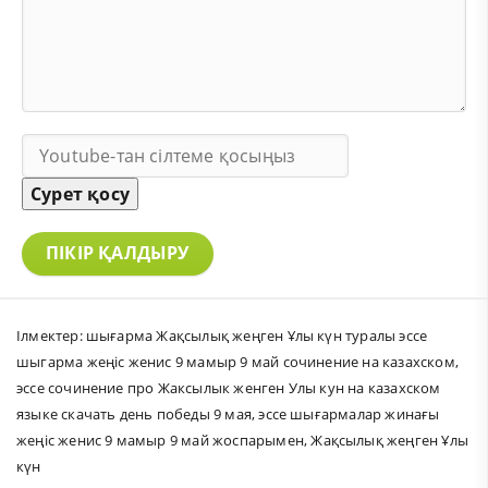
Сурет қосу
ПІКІР ҚАЛДЫРУ
Ілмектер:
шығарма Жақсылық жеңген Ұлы күн туралы эссе
шыгарма жеңіс женис 9 мамыр 9 май сочинение на казахском
,
эссе сочинение про Жаксылык женген Улы кун на казахском
языке скачать день победы 9 мая
,
эссе шығармалар жинағы
жеңіс женис 9 мамыр 9 май жоспарымен
,
Жақсылық жеңген Ұлы
күн