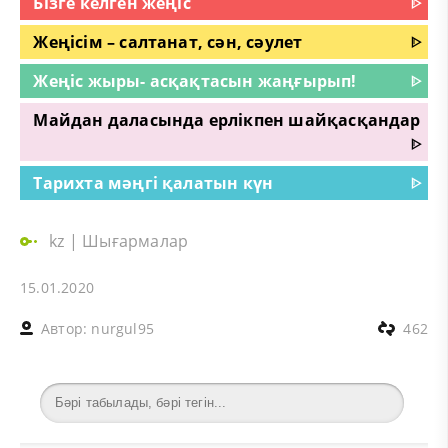
Бізге келген жеңіс
ᐈ
Жеңісім – салтанат, сән, сәулет
ᐈ
Жеңіс жыры- асқақтасын жаңғырып!
ᐈ
Майдан даласында ерлікпен шайқасқандар
ᐈ
Тарихта мәңгі қалатын күн
ᐈ
kz
|
Шығармалар
15.01.2020
Автор:
nurgul95
462