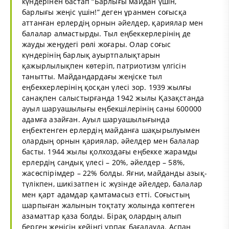
күндерінен бастап “Барлығы майдан үшін,
барлығы жеңіс үшін!” деген ұранмен соғысқа
аттанған ерлердің орнын әйелдер, қариялар мен
балалар алмастырды. Тыл еңбеккерлерінің де
жауды жеңудегі рөлі жоғары. Олар соғыс
күндерінің барлық ауыртпалықтарын
қажырлылықпен көтеріп, патриотизм үлгісін
танытты. Майдандардағы жеңіске тыл
еңбеккерлерінің қосқан үлесі зор. 1939 жылғы
санақпен салыстырғанда 1942 жылы Қазақстанда
ауыл шаруашылығы еңбекшілерінің саны 600000
адамға азайған. Ауыл шаруашылығында
еңбектенген ерлердің майданға шақырылуымен
олардың орнын қариялар, әйелдер мен балалар
басты. 1944 жылы қолхоздағы еңбекке жарамды
ерлердің сандық үлесі – 20%, әйелдер – 58%,
жасөспірімдер – 22% болды. Яғни, майданды азық-
түлікпен, шикізатпен іс жүзінде әйелдер, балалар
мен қарт адамдар қамтамасыз етті. Соғыстың
шарпыған жалынын тоқтату жолында көптеген
азаматтар қаза болды. Бірақ олардың алып
берген жеңісін кейінгі ұрпақ бағалауда. Аспан