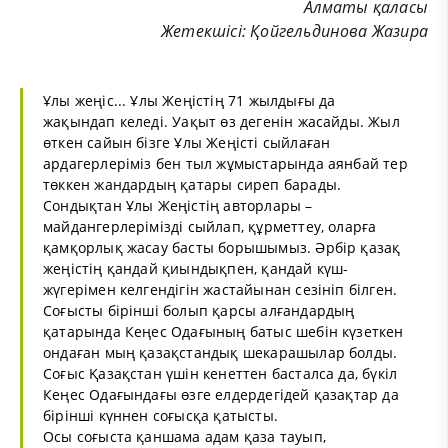
Алматы қаласы
Жетекшісі: Қойгельдинова Жазира
Ұлы жеңіс... Ұлы Жеңістің 71 жылдығы да
жақындап келеді. Уақыт өз дегенін жасайды. Жыл
өткен сайын бізге Ұлы Жеңісті сыйлаған
ардагерлеріміз бен тыл жұмыстарында аянбай тер
төккен жандардың қатары сиреп барады.
Сондықтан Ұлы Жеңістің авторлары –
майдангерлерімізді сыйлап, құрметтеу, оларға
қамқорлық жасау басты борышымыз. Әрбір қазақ
жеңістің қандай қиындықпен, қандай күш-
жүгерімен келгендігін жастайынан сезініп білген.
Соғысты бірінші болып қарсы алғандардың
қатарында Кеңес Одағының батыс шебін күзеткен
ондаған мың қазақстандық шекарашылар болды.
Соғыс Қазақстан үшін кенеттен басталса да, бүкіл
Кеңес Одағындағы өзге елдердегідей қазақтар да
бірінші күннен соғысқа қатысты.
Осы соғыста қаншама адам қаза тауып,