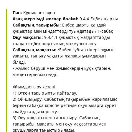
Пән:
Құқық негіздері
Ұзақ мерзімді жоспар бөлімі:
9.4.4 Еңбек шарты
Сабақтың тақырыбы:
Еңбек шарты қандай
құқықтар мен міндеттерді туындатады? 1-сабақ
Оқу мақсаты:
9.4.4.1 құқықтық жағдаяттарды
талдап еңбек шартының мазмұнын ашу
Сабақтың мақсаты:
•Еңбек субъектілері, жұмыс
уақыты, тынығу уақыты, жалақы ұғымдарын
біледі.
• Жұмыс беруші мен жұмыскердің құқықтарын,
міндеттерін жіктейді.
Ұйымдастыру кезеңі.
1) Өткен тақырыпты қайталау.
2) Ой-шақыру. Сабақтың тақырыбын жарияламас
бұрын сабаққа кіріспе ретінде оқушыларға сурет
слайдттарды көрсету.
3) Оқу мақсатымен таныстыру. Сабақтың
тақырыбы, мақсаты мен оқу мақсаттарымен
оқушыларға таныстырылады.