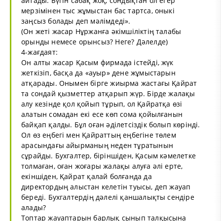
айтады. Бүгін сабақ жоқ, сондықтан ол егер
мерзімінен тыс жұмыстан бас тартса, оныкі
заңсыз болады деп мәлімдеді».
(Он жеті жасар Нұржанға әкімшіліктің талабы
орынды немесе орынсыз? Неге? Дәлелде)
4-жағдаят:
Он алты жасар Қасым фирмада істейді, жүк
жеткізіп, басқа да «ауыр» дене жұмыстарын
атқарады. Онымен бірге жиырма жастағы Қайрат
та сондай қызметтер атқарып жүр. Бірде жалақы
алу кезінде қол қойып тұрып, ол Қайратқа өзі
алатын сомадан екі есе көп сома қойылғанын
байқап қалды. Бұл оған әділетсіздік болып көрінді.
Ол өз еңбегі мен Қайраттың еңбегіне төлем
арасындағы айырманың неден тұратынын
сұрайды. Бухгалтер, біріншіден, Қасым кәмелетке
толмаған, оған жоғары жалақы алуға әлі ерте,
екіншіден, Қайрат қалай болғанда да
директордың алыстан келетін туысы, деп жауап
береді. Бухгалтердің дәлелі қаншалықты сендіре
алады?
Топтар жауаптарын барлық сынып талқысына