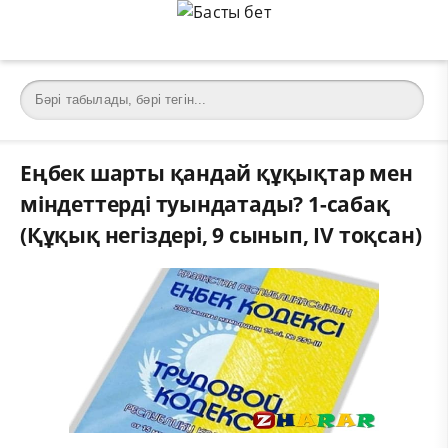
Еңбек шарты қандай құқықтар мен
міндеттерді туындатады? 1-сабақ
(Құқық негіздері, 9 сынып, IV тоқсан)