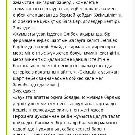
жұмыстан шығарып жіберді. Кәмелетке
толмағанын сылтауратып, еңбек жалақысы мен
еңбек кітапшасын да бермей қойды» (Әкімшіліктің
іс-әрекетіне құқықтық баға бер, дәлелдер келтір).
2-жағдаят:
«Жұмысты ұзақ іздеген Әлібек, ақырында, бір
фирмамен еңбек шартын жасауға келісті. Әлібек
бәріне де көнеді. Алайда фирманың директоры
мерзімінен тыс жұмыстар болуы мүмкін екендігін,
мерзімінен тыс қалай және қанша істейтінін
басшылық шешетінін ескертіп, жалақының да
өзгеріссіз қалатынын айтты». (Әкімшілік ұсынған
шарт еңбек заңнамасына сәйкес келе ме?
Жауабыңды дәлелде.)
3-жағдаят:
«Зауытта апатты оқиға болады. Іс жүзінде барлық
дерлік ұжым мерзімінен тыс жұмысқа тартылды.
Кешкісін колледжде оқитын он жеті жасар
Нұржанға ауысымнан кейін жұмыста қалуға талап
қойылды. Сонымен бірге кадр бөлімінің маманы
өздерінде Нұржанның сабақ кестесі барын