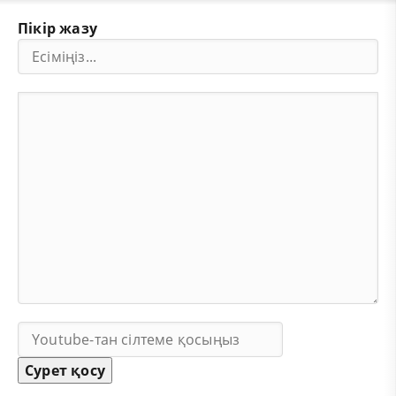
Пікір жазу
Сурет қосу