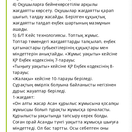
4) Оқушыларға бейнекөрсетілім арқылы
жағдаятты көрсету. Оқушылар жағдаятты қарап
шығып, талдау жасайды. Берілген құқықтық
жағдаятты талдап еңбек шартының мазмұнын
ашады.
5) Б/Т Кейс технологиясы. Топтық жұмыс.
Топтар төмендегі жағдаяттарды талқылап, еңбек
қатынастары субьектілерінің құқықтары мен
міндеттерін анықтайды. «Жұмыс уақыты» кейсіне
ҚР Еңбек кодексінің 7-тарауы;
«Тыңығу уақыты» кейсіне ҚР Еңбек кодексінің 8-
тарауы;
«Жалақы» кейсіне 10-тарауы беріледі.
Сұрақтың өмірлік болуына байланысты негізінен
дұрыс жауаптар беріледі.
1-жағдаят:
«Он алты жасар Асан құрылыс жұмысына қосалқы
жұмысшы болып тұрақты жұмысқа орналасты.
Құрылысты уақытында тапсыру керек болды.
Соған орай Асанды түнгі уақытта жұмысқа шығуға
міндеттеді. Ол бас тартты. Осы себептен оны