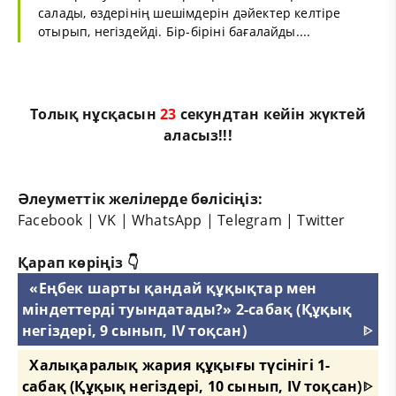
салады, өздерінің шешімдерін дәйектер келтіре
отырып, негіздейді. Бір-біріні бағалайды....
Толық нұсқасын
23
секундтан кейін жүктей
аласыз!!!
Әлеуметтік желілерде бөлісіңіз:
Facebook
|
VK
|
WhatsApp
|
Telegram
|
Twitter
Қарап көріңіз 👇
«Еңбек шарты қандай құқықтар мен
міндеттерді туындатады?» 2-сабақ (Құқық
негіздері, 9 сынып, IV тоқсан)
ᐈ
Халықаралық жария құқығы түсінігі 1-
сабақ (Құқық негіздері, 10 сынып, IV тоқсан)
ᐈ