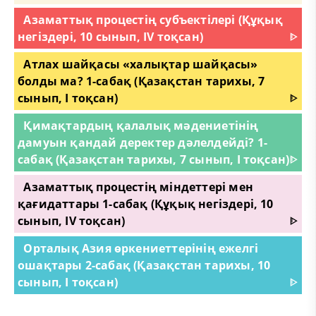
Азаматтық процестің субъектілері (Құқық
негіздері, 10 сынып, IV тоқсан)
ᐈ
Атлах шайқасы «халықтар шайқасы»
болды ма? 1-сабақ (Қазақстан тарихы, 7
сынып, І тоқсан)
ᐈ
Қимақтардың қалалық мәдениетінің
дамуын қандай деректер дәлелдейді? 1-
сабақ (Қазақстан тарихы, 7 сынып, І тоқсан)
ᐈ
Азаматтық процестің міндеттері мен
қағидаттары 1-сабақ (Құқық негіздері, 10
сынып, IV тоқсан)
ᐈ
Орталық Азия өркениеттерінің ежелгі
ошақтары 2-сабақ (Қазақстан тарихы, 10
сынып, І тоқсан)
ᐈ