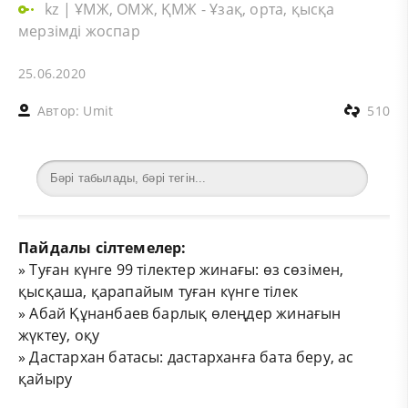
kz
|
ҰМЖ, ОМЖ, ҚМЖ - Ұзақ, орта, қысқа
мерзімді жоспар
25.06.2020
Автор:
Umit
510
Пайдалы сілтемелер:
»
Туған күнге 99 тілектер жинағы: өз сөзімен,
қысқаша, қарапайым туған күнге тілек
»
Абай Құнанбаев барлық өлеңдер жинағын
жүктеу, оқу
»
Дастархан батасы: дастарханға бата беру, ас
қайыру