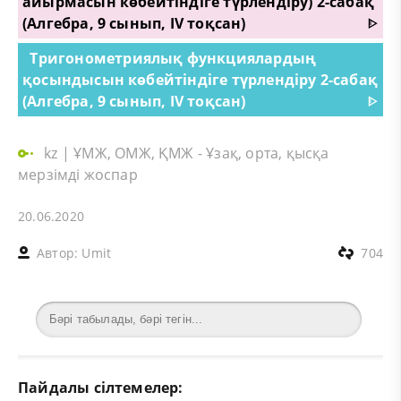
айырмасын көбейтіндіге түрлендіру) 2-сабақ
(Алгебра, 9 сынып, IV тоқсан)
ᐈ
Тригонометриялық функциялардың
қосындысын көбейтіндіге түрлендіру 2-сабақ
(Алгебра, 9 сынып, IV тоқсан)
ᐈ
kz
|
ҰМЖ, ОМЖ, ҚМЖ - Ұзақ, орта, қысқа
мерзімді жоспар
20.06.2020
Автор:
Umit
704
Пайдалы сілтемелер: