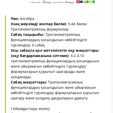
Пән:
Алгебра
Ұзақ мерзімді жоспар бөлімі:
9.4А бөлім:
Тригонометриялық формулалар
Сабақ тақырыбы:
Тригонометриялық
функциялардың қосындысын көбейтіндіге
түрлендіру 3-сабақ
Осы сабақта қол жеткізілетін оқу мақсаттары
(оқу бағдарламасына сілтеме):
9.2.4.10
тригонометриялық функциялардың қосындысын
және айырмасын көбейтіндіге түрлендіру
формулаларын қорытып шығарады және
қолданады;
Сабақ мақсаттары:
Тригонометриялық
функциялардың қосындысын және айырмасын
көбейтіндіге түрлендіру формулаларын қорытып
шығару және қолдану дағдыларын дамыту.
I.Ұйымдастыру кезеңі.