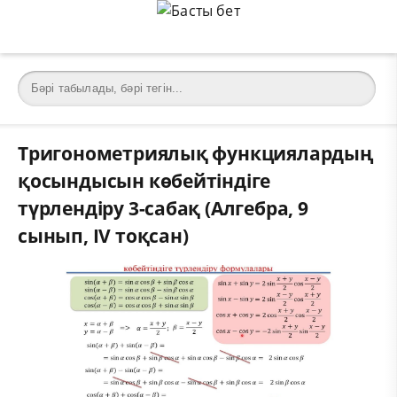
Тригонометриялық функциялардың
қосындысын көбейтіндіге
түрлендіру 3-сабақ (Алгебра, 9
сынып, IV тоқсан)