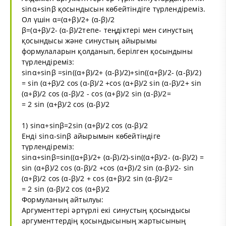
sinα+sinβ қосындысын көбейтіндіге түрлендіреміз.
Ол үшін α=(α+β)/2+ (α-β)/2
β=(α+β)/2- (α-β)/2тепе- теңдіктері мен синустың
қосындысы және синустың айырымы
формулаларын қолданып, берілген қосындыны
түрлендіреміз:
sinα+sinβ =sin⁡((α+β)/2+ (α-β)/2)+sin⁡((α+β)/2- (α-β)/2)
= sin (α+β)/2 cos (α-β)/2 +cos (α+β)/2 sin (α-β)/2+ sin
(α+β)/2 cos (α-β)/2 - cos (α+β)/2 sin (α-β)/2=
= 2 sin (α+β)/2 cos (α-β)/2
1) sinα+sinβ=2sin (α+β)/2 cos (α-β)/2
Енді sinα-sinβ айырымын көбейтіндіге
түрлендіреміз:
sinα+sinβ=sin⁡((α+β)/2+ (α-β)/2)-sin⁡((α+β)/2- (α-β)/2) =
sin (α+β)/2 cos (α-β)/2 +cos (α+β)/2 sin (α-β)/2- sin
(α+β)/2 cos (α-β)/2 + cos (α+β)/2 sin (α-β)/2=
= 2 sin (α-β)/2 cos (α+β)/2
Формуланың айтылуы:
Аргументтері әртүрлі екі синустың қосындысы
аргументтердің қосындысының жартысының