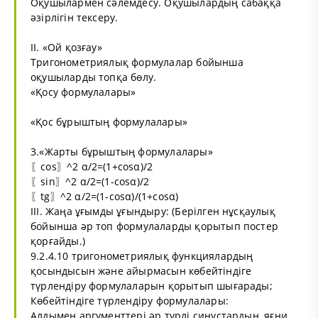
Оқушылармен сәлемдесу. Оқушылардың сабаққа
әзірлігін тексеру.
ІІ. «Ой қозғау»
Тригонометриялық формулалар бойынша
оқушыларды топқа бөлу.
«Қосу формулалары»
«Қос бұрыштың формулалары»
3.«Жарты бұрыштың формулалары»
〖cos〗^2 α/2=(1+cosα)/2
〖sin〗^2 α/2=(1-cosα)/2
〖tg〗^2 α/2=(1-cosα)/(1+cosα)
ІІІ. Жаңа ұғымды ұғындыру: (Берілген нұсқаулық
бойынша әр топ формулаларды қорытып постер
қорғайды.)
9.2.4.10 тригонометриялық функциялардың
қосындысын және айырмасын көбейтіндіге
түрлендіру формулаларын қорытып шығарады;
Көбейтіндіге түрлендіру формулалары:
Алдымен аргументтері әр түрлі синустардың, яғни