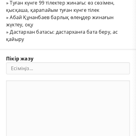
»
Туған күнге 99 тілектер жинағы: өз сөзімен,
қысқаша, қарапайым туған күнге тілек
»
Абай Құнанбаев барлық өлеңдер жинағын
жүктеу, оқу
»
Дастархан батасы: дастарханға бата беру, ас
қайыру
Пікір жазу