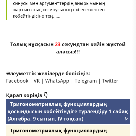
синусы мен аргументтердің айырымының
жартысының косинусының екі есесленген
көбейтіндісіне тең......
Толық нұсқасын
22
секундтан кейін жүктей
аласыз!!!
Әлеуметтік желілерде бөлісіңіз:
Facebook
|
VK
|
WhatsApp
|
Telegram
|
Twitter
Қарап көріңіз 👇
Тригонометриялық функциялардың
қосындысын көбейтіндіге түрлендіру 1-сабақ
(Алгебра, 9 сынып, IV тоқсан)
ᐈ
Тригонометриялық функциялардың