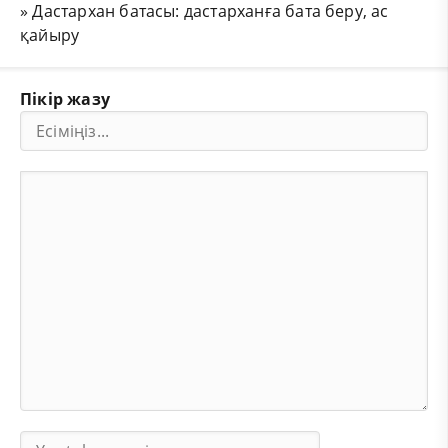
»
Дастархан батасы: дастарханға бата беру, ас
қайыру
Пікір жазу