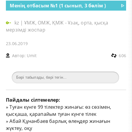
Менің отбасым №1 (1 сынып, 3 бөлім )
ᐈ
kz
|
ҰМЖ, ОМЖ, ҚМЖ - Ұзақ, орта, қысқа
мерзімді жоспар
23.06.2019
Автор:
Umit
606
Пайдалы сілтемелер:
»
Туған күнге 99 тілектер жинағы: өз сөзімен,
қысқаша, қарапайым туған күнге тілек
»
Абай Құнанбаев барлық өлеңдер жинағын
жүктеу, оқу