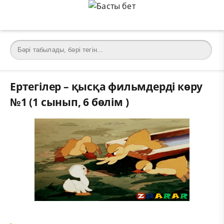
Ертегілер – қысқа фильмдерді көру
№1 (1 сынып, 6 бөлім )