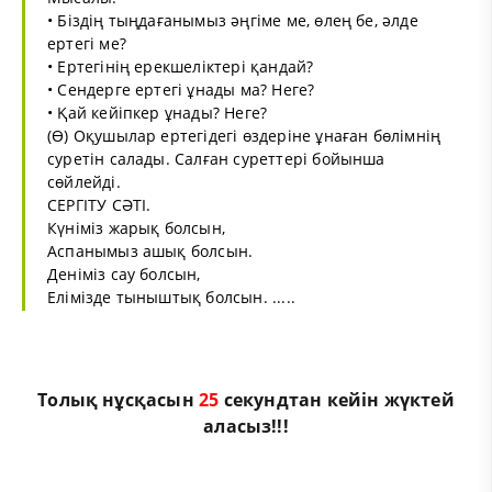
• Біздің тыңдағанымыз әңгіме ме, өлең бе, әлде
ертегі ме?
• Ертегінің ерекшеліктері қандай?
• Сендерге ертегі ұнады ма? Неге?
• Қай кейіпкер ұнады? Неге?
(Ө) Оқушылар ертегідегі өздеріне ұнаған бөлімнің
суретін салады. Салған суреттері бойынша
сөйлейді.
СЕРГІТУ СӘТІ.
Күніміз жарық болсын,
Аспанымыз ашық болсын.
Деніміз сау болсын,
Елімізде тыныштық болсын. .....
Толық нұсқасын
25
секундтан кейін жүктей
аласыз!!!