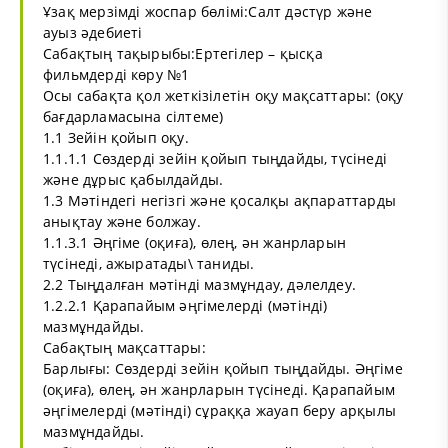
Ұзақ мерзімді жоспар бөлімі:Салт дәстүр және
ауыз әдебиеті
Сабақтың тақырыбы:Ертегілер – қысқа
фильмдерді көру №1
Осы сабақта қол жеткізілетін оқу мақсаттары: (оқу
бағдарламасына сілтеме)
1.1 Зейін қойып оқу.
1.1.1.1 Сөздерді зейін қойып тыңдайды, түсінеді
және дұрыс қабылдайды.
1.3 Мәтіндегі негізгі және қосалқы ақпараттарды
анықтау және болжау.
1.1.3.1 Әңгіме (оқиға), өлең, ән жанрларын
түсінеді, ажыратады\ таниды.
2.2 Тыңдалған мәтінді мазмұндау, дәлелдеу.
1.2.2.1 Қарапайым әңгімелерді (мәтінді)
мазмұндайды.
Сабақтың мақсаттары:
Барлығы: Сөздерді зейін қойып тыңдайды. Әңгіме
(оқиға), өлең, ән жанрларын түсінеді. Қарапайым
әңгімелерді (мәтінді) сұраққа жауап беру арқылы
мазмұндайды.