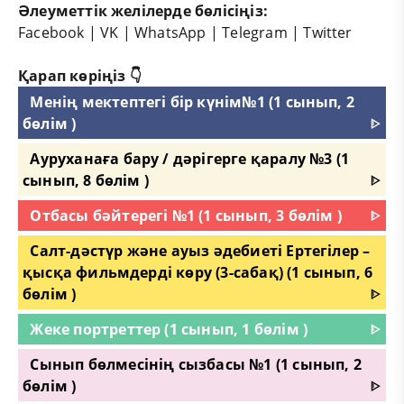
Әлеуметтік желілерде бөлісіңіз:
Facebook
|
VK
|
WhatsApp
|
Telegram
|
Twitter
Қарап көріңіз 👇
Менің мектептегі бір күнім№1 (1 сынып, 2
бөлім )
ᐈ
Ауруханаға бару / дәрігерге қаралу №3 (1
сынып, 8 бөлім )
ᐈ
Отбасы бәйтерегі №1 (1 сынып, 3 бөлім )
ᐈ
Салт-дәстүр және ауыз әдебиеті Ертегілер –
қысқа фильмдерді көру (3-сабақ) (1 сынып, 6
бөлім )
ᐈ
Жеке портреттер (1 сынып, 1 бөлім )
ᐈ
Сынып бөлмесінің сызбасы №1 (1 сынып, 2
бөлім )
ᐈ