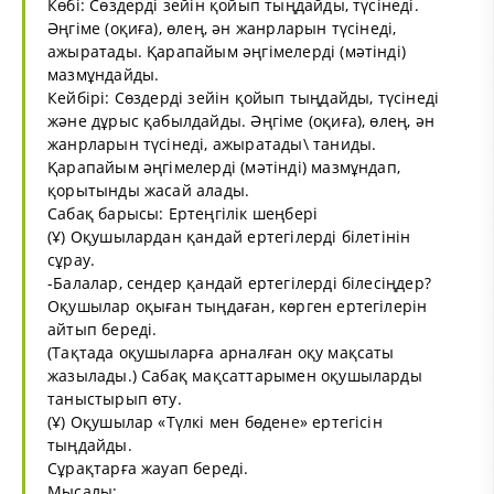
Көбі: Сөздерді зейін қойып тыңдайды, түсінеді.
Әңгіме (оқиға), өлең, ән жанрларын түсінеді,
ажыратады. Қарапайым әңгімелерді (мәтінді)
мазмұндайды.
Кейбірі: Сөздерді зейін қойып тыңдайды, түсінеді
және дұрыс қабылдайды. Әңгіме (оқиға), өлең, ән
жанрларын түсінеді, ажыратады\ таниды.
Қарапайым әңгімелерді (мәтінді) мазмұндап,
қорытынды жасай алады.
Сабақ барысы: Ертеңгілік шеңбері
(Ұ) Оқушылардан қандай ертегілерді білетінін
сұрау.
-Балалар, сендер қандай ертегілерді білесіңдер?
Оқушылар оқыған тыңдаған, көрген ертегілерін
айтып береді.
(Тақтада оқушыларға арналған оқу мақсаты
жазылады.) Сабақ мақсаттарымен оқушыларды
таныстырып өту.
(Ұ) Оқушылар «Түлкі мен бөдене» ертегісін
тыңдайды.
Сұрақтарға жауап береді.
Мысалы: