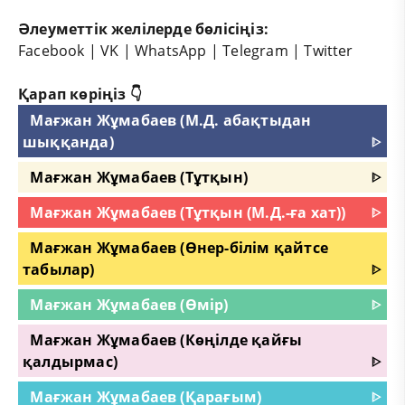
Әлеуметтік желілерде бөлісіңіз:
Facebook
|
VK
|
WhatsApp
|
Telegram
|
Twitter
Қарап көріңіз 👇
Мағжан Жұмабаев (М.Д. абақтыдан
шыққанда)
ᐈ
Мағжан Жұмабаев (Тұтқын)
ᐈ
Мағжан Жұмабаев (Тұтқын (М.Д.-ға хат))
ᐈ
Мағжан Жұмабаев (Өнер-білім қайтсе
табылар)
ᐈ
Мағжан Жұмабаев (Өмір)
ᐈ
Мағжан Жұмабаев (Көңілде қайғы
қалдырмас)
ᐈ
Мағжан Жұмабаев (Қарағым)
ᐈ