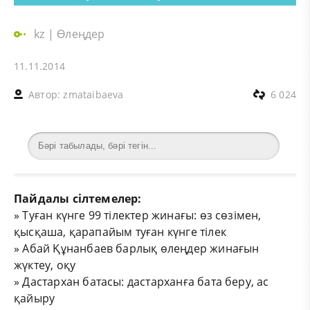
kz
|
Өлеңдер
11.11.2014
Автор:
zmataibaeva
6 024
Пайдалы сілтемелер:
»
Туған күнге 99 тілектер жинағы: өз сөзімен,
қысқаша, қарапайым туған күнге тілек
»
Абай Құнанбаев барлық өлеңдер жинағын
жүктеу, оқу
»
Дастархан батасы: дастарханға бата беру, ас
қайыру