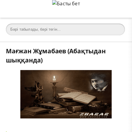
Мағжан Жұмабаев (Абақтыдан
шыққанда)