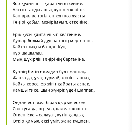
Зор қуаныш — қара түн өткенiне,
Алтын таңды ашық күн жеткенiне,
Қан аралас төгiлген көп көз жасты
Тәңiрi қабыл, мейiрiм ғып, еткенiне.
Ерiк құсы қайта ұшып келгенiне,
Душар болмай дұшпанның мергенiне.
Қайта шықты батқан Күн,
нұр шашылды,
Мың шүкiрлiк Тәңiрiнiң бергенiне.
Күннiң бетiн ежелден бұлт жаппақ,
Жапса да, ұзақ тұрмай, жөнiн таппақ.
Қайғы көрсе, ер жiгiт қайраты аспақ,
Қамшы тисе, шын жүйрiк үдей шаппақ.
Оңнан естi жел бiраз қырын ескен,
Соң туса да, оң туса, қалмас көштен.
Өткен iске – салауат, күтiп қалдық
Өткiр қимыл, ескi үмiт, жаңа күшпен.