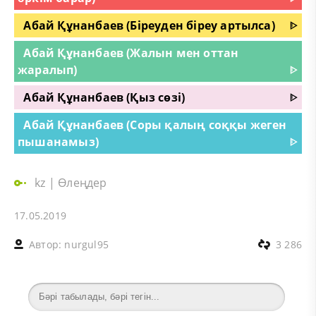
Абай Құнанбаев (Біреуден біреу артылса)
ᐈ
Абай Құнанбаев (Жалын мен оттан
жаралып)
ᐈ
Абай Құнанбаев (Қыз сөзі)
ᐈ
Абай Құнанбаев (Соры қалың соққы жеген
пышанамыз)
ᐈ
kz
|
Өлеңдер
17.05.2019
Автор:
nurgul95
3 286