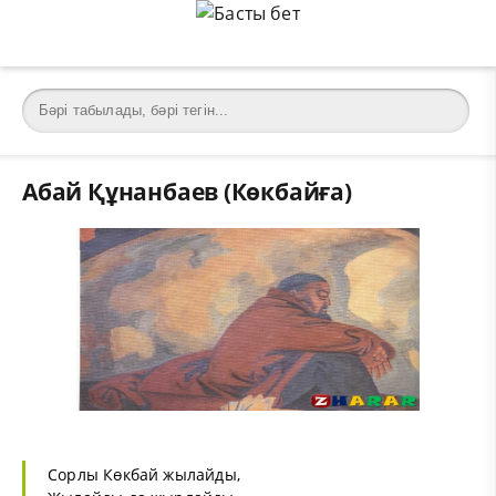
Абай Құнанбаев (Көкбайға)
Сорлы Көкбай жылайды,