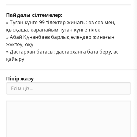
Пайдалы сілтемелер:
»
Туған күнге 99 тілектер жинағы: өз сөзімен,
қысқаша, қарапайым туған күнге тілек
»
Абай Құнанбаев барлық өлеңдер жинағын
жүктеу, оқу
»
Дастархан батасы: дастарханға бата беру, ас
қайыру
Пікір жазу