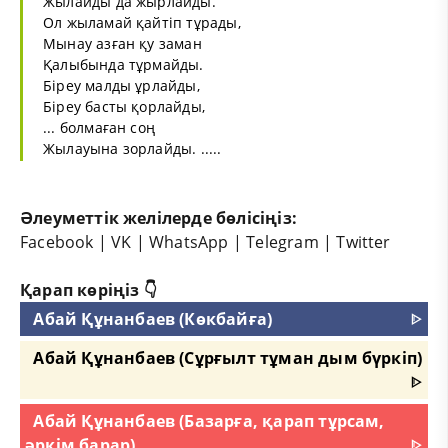
Жылайды да жырлайды.
Ол жыламай қайтіп тұрады,
Мынау азған қу заман
Қалыбында тұрмайды.
Біреу малды ұрлайды,
Біреу басты қорлайды,
... болмаған соң
Жылауына зорлайды. .....
Әлеуметтік желілерде бөлісіңіз:
Facebook
|
VK
|
WhatsApp
|
Telegram
|
Twitter
Қарап көріңіз 👇
Абай Құнанбаев (Көкбайға)
ᐈ
Абай Құнанбаев (Сұрғылт тұман дым бүркіп)
ᐈ
Абай Құнанбаев (Базарға, қарап тұрсам,
әркім барар)
ᐈ