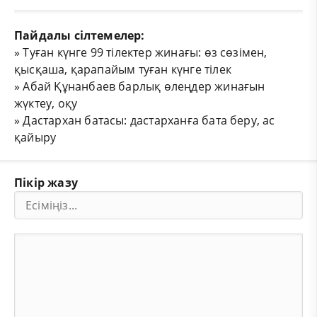
Пайдалы сілтемелер:
»
Туған күнге 99 тілектер жинағы: өз сөзімен,
қысқаша, қарапайым туған күнге тілек
»
Абай Құнанбаев барлық өлеңдер жинағын
жүктеу, оқу
»
Дастархан батасы: дастарханға бата беру, ас
қайыру
Пікір жазу