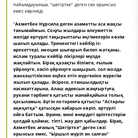
пайымдауынша, "шегіртке" деген сөз орынсыз
емес көрінеді.
"
Ахметбек Нұрсила деген азаматты аса жақсы
танымаймын. Соңғы жылдары әлеуметтік
желіде әртүрлі тақырыптағы әңгімелерін көзім
шалып қалады. Тренингтегі кейбір іс-
әрекеттері, эмоция шығарып билеп жатқаны,
ислам туралы кейбір пікірлері мүлде
жақпайтын. Бірақ қазақты білімге, ғылым
үйренуге, кәсіп үйренуге шақырып, сол жолда
жанкештілікпен еңбек етіп жүргеніне жүрегім
жылып қалады. Әсіресе, отаншылдықты
насихаттауына, Алаш идеясын жаңғыртуға,
рухани тәрбиеге қатысты жанайқайына толық
қосыламын. Бүгін лотореяға қатысты "Астарлы
ақиқатқа" қатысқан хабарын көріп, әртүрлі
ойға баттым. Әрине, мені өнердегі әріптестерім
қолдай қоймас, тіпті, жау деп қабылдар. Бірақ,
Ахметбек ағаның "Шегіртке" деген сөзі
орынсыз емес. "Ыршып жүріп ән салған"