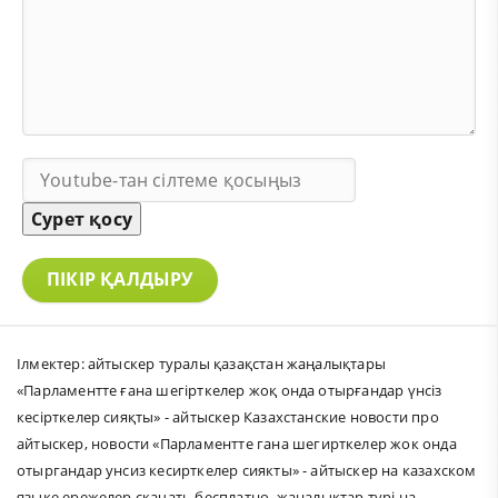
Сурет қосу
ПІКІР ҚАЛДЫРУ
Ілмектер:
айтыскер туралы қазақстан жаңалықтары
«Парламентте ғана шегірткелер жоқ онда отырғандар үнсіз
кесірткелер сияқты» - айтыскер Казахстанские новости про
айтыскер
,
новости «Парламентте гана шегирткелер жок онда
отыргандар унсиз кесирткелер сиякты» - айтыскер на казахском
языке ережелер скачать бесплатно
,
жаңалықтар түрі на