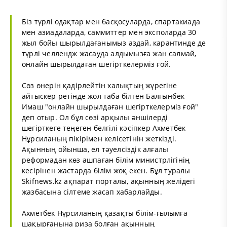
Біз түрлі одақтар мен басқосуларда, спартакиада
мен азиадаларда, саммиттер мен эксполарда 30
жыл бойы шырылдағанымыз аздай, карантинде де
түрлі челлендж жасауда алдымызға жан салмай,
онлайн шырылдаған шегірткелерміз ғой.
Сөз өнерін қадірлейтін халықтың жүрегіне
айтыскер ретінде жол таба білген Балғынбек
Имаш "онлайн шырылдаған шегірткелерміз ғой"
деп отыр. Ол бұл сөзі арқылы әншілерді
шегірткеге теңеген белгілі кәсіпкер Ахметбек
Нұрсиланың пікірімен келісетінін жеткізді.
Ақынның ойынша, ел тәуелсіздік алғалы
реформадан көз ашпаған білім министрлігінің
кесірінен жастарда білім жоқ екен. Бұл туралы
Skifnews.kz
ақпарат порталы, ақынның желідегі
жазбасына сілтеме
жасап хабарлайды.
Ахметбек Нұрсиланың қазақты білім-ғылымға
шақырғанына риза болған ақынның