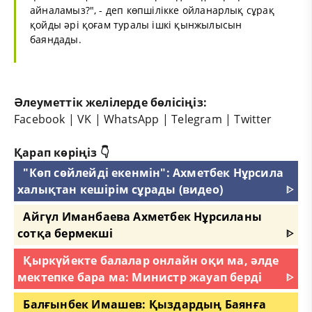
айналамыз?", - деп көпшілікке ойланарлық сұрақ
қойды әрі қоғам туралы ішкі қынжылысын
баяндады.
Әлеуметтік желілерде бөлісіңіз:
Facebook
|
VK
|
WhatsApp
|
Telegram
|
Twitter
Қарап көріңіз 👇
"Көп сөйлейді екенмін": Ахметбек Нұрсила
халықтан кешірім сұрады (видео)
ᐈ
Айгүл Иманбаева Ахметбек Нұрсиланы
сотқа бермекші
ᐈ
Қыркүйекте балалар онлайн оқи ма, әлде
мектепке бара ма: Министр жауап берді
ᐈ
Балғынбек Имашев: Қыздардың Баянға