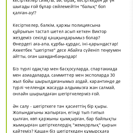
кесірткелер сияқты, әй, бірақ, кесірткеден де үн
шығады ғой бұлар сөйлемейтін "балық" боп
қалған-ау!?
Кесірткелер, бәлкім, қаржы полициясына
құйрығын тастап шетел асып кеткен Виктор
жездеміз секілді қашқындарымыз болар?
Өнердегі аға-апа, құрбы-құрдас, іні-қарындастар!
Ахметбек "шегіртке" десе Абайға сүйеніп теңеумен
айтты, оған шамданбаңыздар!
Біз түрлі одақтар мен басқосуларда, спартакиада
мен азиадаларда, саммиттер мен эксполарда 30
жыл бойы шырылдағанымыз аздай, карантинде де
түрлі челлендж жасауда алдымызға жан салмай,
онлайн шырылдаған шегірткелерміз ғой.
Ән салу - шегірткеге тән қасиеттің бір қыры.
Жолындағыны жапырған, егінді тып-типыл
қылған, көп қаржыны қымқырған, бар байлықты
жымқырған шегірткелердің "жемқорлық" қырын
қайтеміз? Қашан біз шегірткеден құмырсқаға