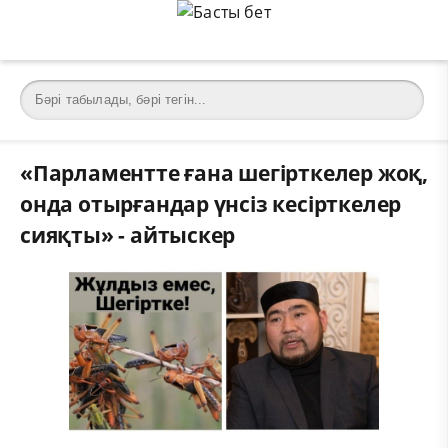
«Парламентте ғана шегірткелер жоқ,
онда отырғандар үнсіз кесірткелер
сияқты» - айтыскер