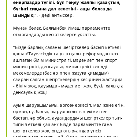
өнерпаздар түгілі, бұл теңеу жалпы қазақтың
бүгінгі сиқына дәл келетіні - ащы болса да
шындық!
", - деді айтыскер.
Мұнан бөлек, Балғынбек Имаш парламентте
отырғандарды кесірткелерге ұқсатты.
"Бізде барлық саланы шегірткелер басып кеткелі
қашан!Тәуелсіздік таңы атқалы реформадан көз
ашпаған білім министрлігі, мәдениет пен спорт
министрлігі, денсаулық министрлігі секілді
мекемелерде (бас әріппен жазуға қимадым)
сайран салған шегірткелердің кесірінен жастарда
- білім жоқ, қауымда - мәдениет жоқ, бүкіл халықта
денсаулық жоқ!
Ауыл шаруашылығы, аргоөнеркәсіп, мал және егін,
орман, су, балық шаруашылығын үкіметтен
бастап, әр облыс, аудандардағы шегірткелер тып-
типыл еткелі қашан? Бізде парламентте ғана
шегірткелер жоқ, онда отырғандар үнсіз