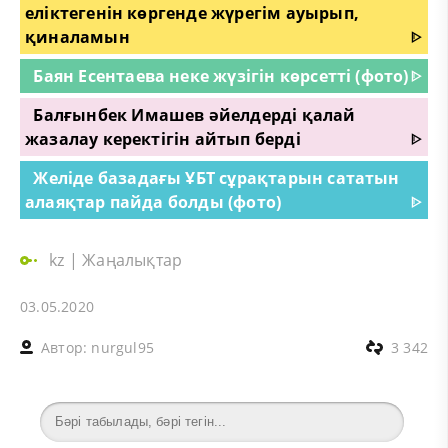
еліктегенін көргенде жүрегім ауырып,
қиналамын
ᐈ
Баян Есентаева неке жүзігін көрсетті (фото)
ᐈ
Балғынбек Имашев әйелдерді қалай
жазалау керектігін айтып берді
ᐈ
Желіде базадағы ҰБТ сұрақтарын сататын
алаяқтар пайда болды (фото)
ᐈ
kz
|
Жаңалықтар
03.05.2020
Автор:
nurgul95
3 342