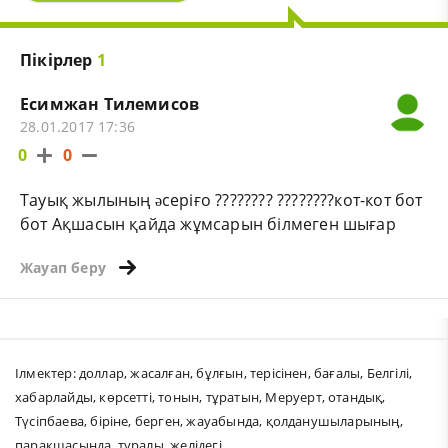
Пікірлер
1
Есимжан Тилемисов
28.01.2017 17:36
0
0
Тауық жылының əсеріғо ???????? ????????кот-кот бот
бот Ақшасын қайда жұмсарын білмеген шығар
Жауап беру
Ілмектер:
доллар
,
жасалған
,
бұлғын
,
терісінен
,
бағалы
,
Белгілі
,
хабарлайды
,
көрсетті
,
тонын
,
тұратын
,
Меруерт
,
отандық
,
Түсіпбаева
,
біріне
,
берген
,
жауабында
,
қолданушыларының
,
парақшасында
,
туралы
,
желідегі