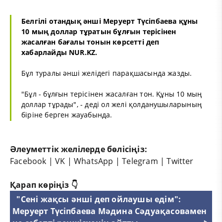
Белгілі отандық әнші Меруерт Түсіпбаева құны
10 мың доллар тұратын бұлғын терісінен
жасалған бағалы тонын көрсетті деп
хабарлайды NUR.KZ.
Бұл туралы әнші желідегі парақшасында жазды.
"Бұл - бұлғын терісінен жасалған тон. Құны 10 мың
доллар тұрады", - деді ол желі қолданушыларының
біріне берген жауабында.
Әлеуметтік желілерде бөлісіңіз:
Facebook
|
VK
|
WhatsApp
|
Telegram
|
Twitter
Қарап көріңіз 👇
"Сені жақсы әнші деп ойлаушы едім":
Меруерт Түсіпбаева Мәдина Сәдуақасовамен