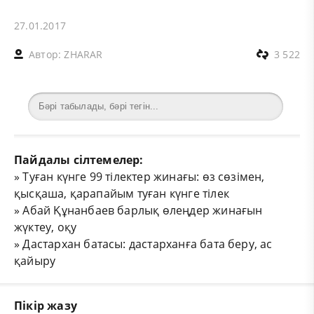
27.01.2017
Автор:
ZHARAR
3 522
Пайдалы сілтемелер:
»
Туған күнге 99 тілектер жинағы: өз сөзімен,
қысқаша, қарапайым туған күнге тілек
»
Абай Құнанбаев барлық өлеңдер жинағын
жүктеу, оқу
»
Дастархан батасы: дастарханға бата беру, ас
қайыру
Пікір жазу