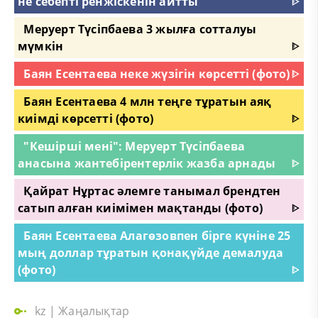
не себепті ренжіскенін айтты
ᐈ
Меруерт Түсіпбаева 3 жылға сотталуы
мүмкін
ᐈ
Баян Есентаева неке жүзігін көрсетті (фото)
ᐈ
Баян Есентаева 4 млн теңге тұратын аяқ
киімді көрсетті (фото)
ᐈ
"Кешірші мені": Меруерт Түсіпбаева
анасына жантебірентерлік жазба арнады
ᐈ
Қайрат Нұртас әлемге танымал брендтен
сатып алған киімімен мақтанды (фото)
ᐈ
Баян Есентаева Алагөзовпен бірге күніне 25
мың доллар тұратын қонақүйде демалуда
(фото)
ᐈ
kz
|
Жаңалықтар