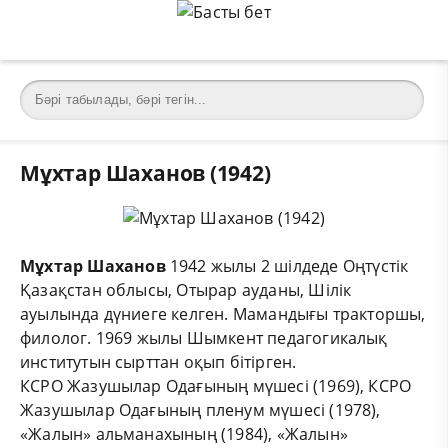
Мұхтар Шаханов (1942)
Мұхтар
Шаханов
1942 жылы 2 шілдеде Оңтүстік
Қазақстан облысы, Отырар ауданы, Шілік
ауылында дүниеге келген. Мамандығы тракторшы,
филолог. 1969 жылы Шымкент педагогикалық
институтын сырттан оқып бітірген.
КСРО Жазушылар Одағының мүшесі (1969), КСРО
Жазушылар Одағының пленум мүшесі (1978),
«Жалын» альманахының (1984), «Жалын»