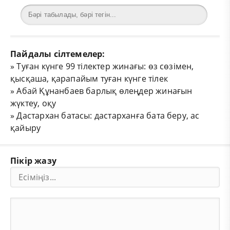
Пайдалы сілтемелер:
»
Туған күнге 99 тілектер жинағы: өз сөзімен,
қысқаша, қарапайым туған күнге тілек
»
Абай Құнанбаев барлық өлеңдер жинағын
жүктеу, оқу
»
Дастархан батасы: дастарханға бата беру, ас
қайыру
Пікір жазу