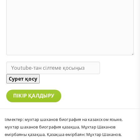
Сурет қосу
ПІКІР ҚАЛДЫРУ
Ілмектер:
мухтар шаханов биография на казахском языке
,
мухтар шаханов биография қазақша
,
Мұхтар Шаханов
өмірбаяны қазақша
,
Қазақша өмірбаян: Мұхтар Шаханов
,