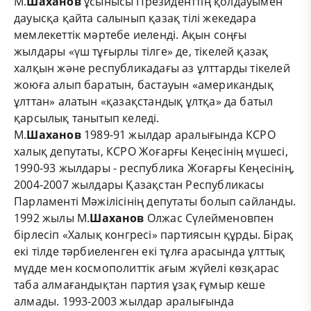
М.
Шаханов
ұсынысы Президенттің қолдауымен
дауысқа қайта салынып қазақ тілі жекедара
мемлекеттік мәртебе иеленді. Ақын соңғы
жылдары «үш тұғырлы тілге» де, тікелей қазақ
халқын және республикадағы аз ұлттарды тікелей
жоюға алып баратын, бастауын «американдық
ұлттан» алатын «қазақстандық ұлтқа» да батыл
қарсылық танытып келеді.
М.
Шаханов
1989-91 жылдар аралығында КСРО
халық депутаты, КСРО Жоғарғы Кеңесінің мүшесі,
1990-93 жылдары - республика Жоғарғы Кеңесінің,
2004-2007 жылдары Қазақстан Республикасы
Парламенті Мәжілісінің депутаты болып сайланды.
1992 жылы М.
Шаханов
Олжас Сүлейменовпен
бірлесіп «Халық конгресі» партиясын құрды. Бірақ
екі тілде тәрбиеленген екі тұлға арасында ұлттық
мүдде мен космополиттік ағым жүйелі көзқарас
таба алмағандықтан партия ұзақ ғұмыр кеше
алмады. 1993-2003 жылдар аралығында