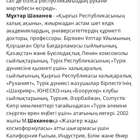
сәл де болса республикамыздың рухани
мәртебесін өсіреді».
Мұхтар
Шаханов
- «Қырғыз Республикасының
халық ақыны», жиырмадан астам шет елдік
академиялардың, университеттердің құрметті
докторы, профессоры. Біріккен Ұлттар Ұйымының
Қоршаған Орта Бағдарламасы сыйлығының,
Қазақстан және Бүкілодақтық Ленин комсомолы
сыйлықтарының, Түрік Республикасының «Түрік
дүниесіне қызметі үшін» халықаралық
сыйлығының, Қырғыз Республикасы халықаралық
«Руханият», Түрік дүниесі жазушылар бірлестігінің
«Шахрияр», ЮНЕСКО-ның «Боорукер» клубы
сыйлықтарының, Түркия, Әзірбайжан, Солтүстік
Кипр мемлекеттері тағайындаған «Түрік әлеміне
сіңірген ерен еңбегі үшін» атағының иегері. 2002
жылы М.
Шаханов
қа «Жазагер жады
космоформуласы» атты шығармасы үшін
Калифорния Ғылым, Индустрия, Білім және Өнер