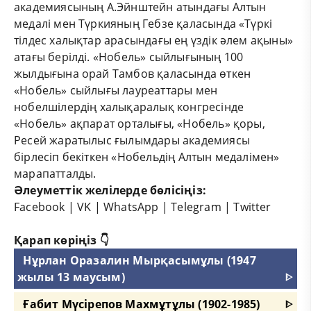
академиясының А.Эйнштейн атындағы Алтын
медалі мен Түркияның Гебзе қаласында «Түркі
тілдес халықтар арасындағы ең үздік әлем ақыны»
атағы берілді. «Нобель» сыйлығының 100
жылдығына орай Тамбов қаласында өткен
«Нобель» сыйлығы лауреаттары мен
нобелшілердің халықаралық конгресінде
«Нобель» ақпарат орталығы, «Нобель» қоры,
Ресей жаратылыс ғылымдары академиясы
бірлесіп бекіткен «Нобельдің Алтын медалімен»
марапатталды.
Әлеуметтік желілерде бөлісіңіз:
Facebook
|
VK
|
WhatsApp
|
Telegram
|
Twitter
Қарап көріңіз 👇
Нұрлан Оразалин Мырқасымұлы (1947
жылы 13 маусым)
ᐈ
Ғабит Мүсірепов Махмұтұлы (1902-1985)
ᐈ