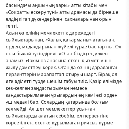
басындағы аңшының зары» атты кітабы мен
«Сократты ескеру түні» атты драмасы да бірнеше
елдің кітап дүкендерінен, сахналарынан орын
тепті.
Ақын өз елінің мемлекеттік дәрежедегі
сыйлықтарынан, «Халық қаһарманы» атағынан,
орден, медалдарынан жүйелі түрде бас тартты. Ол
оны былай түсіндіреді. «Отан біздің ең үлкен
анамыз. Әркім өз анасына еткен қызметі үшін
жылу дәметпеуі керек. Отан да өзінің дараланған
перзенттерін марапаттап отыруы шарт. Бірақ ол
өте әділетті түрде шешім табуы тиіс. Қазір елімізде
кез-келген заңдастырылған немесе
заңдастырылмаған ұрылардың ең кемі екі орден,
үш медалі бар. Солардың қатарында болғым
келмейді. Ал шет мемлекеттер ұсынған
сыйлықтарды алатын себебім, ел перзентіне
көрсетілген, есепке құрылмаған риясыз құрмет