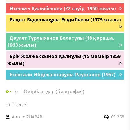
Әселхан Қалыбекова (22 сәуір, 1950 жылы)
ᐈ
Бақыт Беделханұлы Әлдибеков (1975 жылы)
ᐈ
Дәулет Тұрлыханов Болатұлы (18 қараша,
1963 жылы)
ᐈ
Ерік Жолжақсынов Қалиұлы (15 мамыр 1959
жылы)
ᐈ
Есенғали Әбдіжаппарұлы Раушанов (1957)
ᐈ
kz
|
Өмірбаяндар (биография)
01.05.2019
Автор:
ZHARAR
63 358