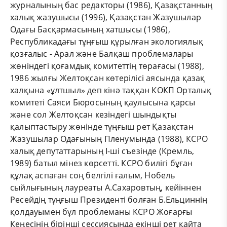
журналының бас редакторы (1986), Қазақстанның
халық жазушысы (1996), Қазақстан Жазушылар
Одағы Басқармасының хатшысы (1986),
Республикадағы тұңғыш құрылған экологиялық
қозғалыс - Арал және Балқаш проблемалары
жөніндегі қоғамдық комитеттің төрағасы (1988),
1986 жылғы Желтоқсан көтерілісі аясында қазақ
халқына «ұлтшыл» деп кінә таққан КОКП Орталық
комитеті Саяси Бюросының қаулысына қарсы
және сол Желтоқсан кезіндегі шындықты
қалыптастыру жөнінде тұңғыш рет Қазақстан
Жазушылар Одағының Пленумында (1988), КСРО
халық депутаттарының І-ші съезінде (Кремль,
1989) батыл мінез көрсетті. КСРО билігі бұған
құлақ аспаған соң белгілі ғалым, Нобель
сыйлығының лауреаты А.Сахаровтың, кейіннен
Ресейдің тұңғыш Президенті болған Б.Ельциннің
қолдауымен бұл проблеманы КСРО Жоғарғы
Кеңесінің бірінші сессиясында екінші рет қайта