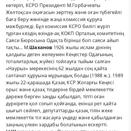
көтеріп, КСРО Президенті М.Горбачевты
Желтоқсан оқиғасын зерттеу және оған түбегейлі
баға беру жөнінде жаңа комиссия құруға
мәжбүрледі. Бұл комиссия КСРО билігі жүріп
тұрған кездің өзінде-ақ КОКП Орталық комитетінің
Саяси Бюросына Одақта бірінші боп саяси айып
тақты... М.
Шаханов
1926 жылы ислам дінінің
қалдығы деген желеумен Кеңестер Одағының
тоталитарлық жүйесі тойлауға тыйым салған
«Наурыз» мерекесінің 62 жылдан соң қайта
салтанат құруына мұрындық болды (1988 ж.). 1989
жылы 22-қарашада Қазақ КСР Жоғарғы Кеңесі
орыс және қазақ тілдеріне бірдей мемлекеттік
дәреже берген заңды қабылдап, тіпті оған
дүркірете қол соғып қойғанда, екінші рет қайта
шығып сөйлеп, депутаттарды қазақ тілін жеке
мемлекеттік тіл жасауға үндеді және қабылданған
заңның үлкен зардабы болатынын ескертті.