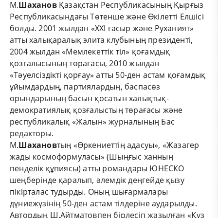
М.
Шаханов
Қазақстан Республикасының Қырғыз
Республикасындағы Төтенше және Өкілетті Елшісі
болды. 2001 жылдан «ХХІ ғасыр және Руханият»
атты халықаралық элита клубының президенті,
2004 жылдан «Мемлекеттік тіл» қоғамдық
қозғалысының төрағасы, 2010 жылдан
«Тәуелсіздікті қорғау» атты 50-ден астам қоғамдық
ұйымдардың, партиялардың, баспасөз
орындарының басын қосатын халықтық-
демократиялық қозғалыстың төрағасы және
республикалық «Жалын» журналының Бас
редакторы.
М.
Шаханов
тың «Өркениеттің адасуы», «Жазагер
жады космоформуласы» (Шыңғыс ханның
пенделік құпиясы) атты романдары ЮНЕСКО
шеңберінде қаралып, әлемдік деңгейде қызу
пікірталас тудырды. Оның шығармалары
дүниежүзінің 50-ден астам тілдеріне аударылды.
Автордың Ш.Айтматовпен бірлесіп жазылған «Құз