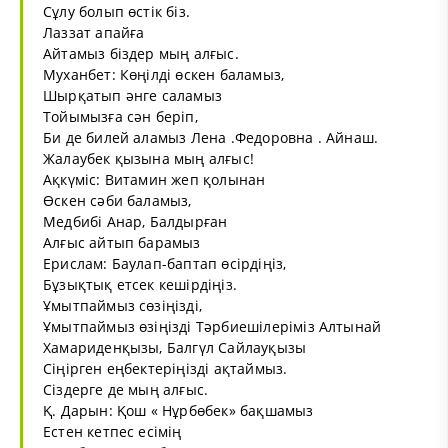
Сұлу болып өстік біз.
Лаззат апайға
Айтамыз біздер мың алғыс.
Муханбет: Көңілді өскен баламыз,
Шырқатып әнге саламыз
Тойымызға сән беріп,
Би де билей аламыз Лена .Федоровна . Айнаш.
Жалаубек қызына мың алғыс!
Ақкүміс: Витамин жеп қолынан
Өскен сәби баламыз,
Медбибі Анар, Балдырған
Алғыс айтып барамыз
Ерислам: Баулап-баптап өсірдіңіз,
Бұзықтық етсек кешірдіңіз.
Ұмытпаймыз сөзіңізді,
Ұмытпаймыз өзіңізді Тәрбиешілеріміз Алтынай
Хамариденқызы, Балгүл Сайлауқызы
Сіңірген еңбектеріңізді ақтаймыз.
Сіздерге де мың алғыс.
Қ. Дарын: Қош « Нұрбөбек» бақшамыз
Естен кетпес есімің