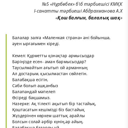
№5 «Нұрбөбек» б\б тәрбиешісі КМҚК
І-санатты тәрбиеші Абдрахманова А.Х
«
Қош балғын, балалық шақ
»
Балалар залға «Маленкая страна» әні бойынша,
әуен ырғағымен кіреді.
Кемел: Құрметты қонақтар армысыздар
Бәріңізде есен- аман бармысыздар?
Таусылмайтын ағытып ой арманның
Ал достарым, қысылмастан сөйлегін.
Балабақша есігін,
Сәби болып ашқанбыз
Балапандай мәпелеп
Өсіреді бақшамыз.
Назерке: Ақ тілекті ақытып бір тастайық,
Қоштасатын кешімізді біз бастайық
Жүздерінен көркем шаттық арайлы
Болсын солай әрбір күнің,әр айың.
Балабақша базарлы үй,