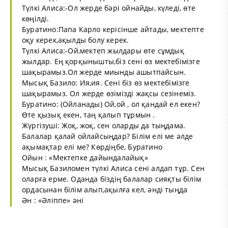
Түлкі Алиса:-Ол жерде бәрі ойнайды, күледі, өте
көңілді.
Буратино:Папа Карло керісінше айтады, мектепте
оқу керек,ақылды болу керек.
Түлкі Алиса:-Ой,мектеп жылдары өте сұмдық
жылдар. Ең қорқынышты,біз сені өз мектебімізге
шақырамыз.Ол жерде миынды ашытпайсын.
Мысық Базило: Ия,ия. Сені біз өз мектебімізге
шақырамыз. Ол жерде өзімізді жақсы сезінеміз.
Буратино: (Ойланады) Ой,ой , ол қандай ел екен?
Өте қызық екен, таң қалып тұрмын .
Жүргізуші: Жоқ, жоқ, сен оларды да тыңдама.
Балалар қалай ойлайсыңдар? Білім елі ме әлде
ақымақтар елі ме? Көрдіңбе, Буратино
Ойын : «Мектепке дайындалайық»
Мысық Базиломен түлкі Алиса сені алдап тұр. Сен
оларға ерме. Оданда біздің балалар сияқты білім
ордасынан білім алып,ақылға кел, әнді тыңда
Ән : «Әліппе» әні