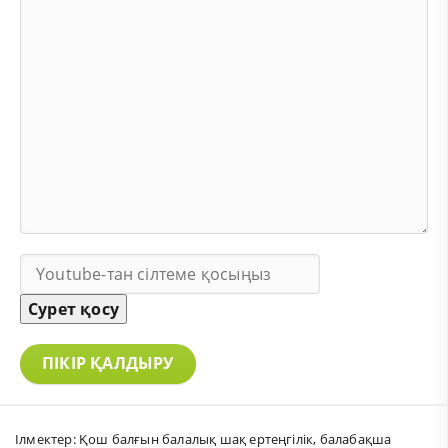
Сурет қосу
ПІКІР ҚАЛДЫРУ
Ілмектер:
Қош балғын балалық шақ ертеңгілік
,
балабақша