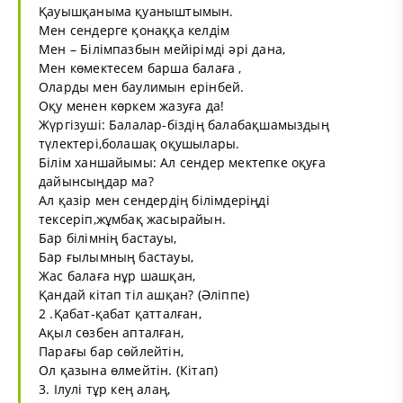
Қауышқаныма қуаныштымын.
Мен сендерге қонаққа келдім
Мен – Білімпазбын мейірімді әрі дана,
Мен көмектесем барша балаға ,
Оларды мен баулимын ерінбей.
Оқу менен көркем жазуға да!
Жүргізуші: Балалар-біздің балабақшамыздың
түлектері,болашақ оқушылары.
Білім ханшайымы: Ал сендер мектепке оқуға
дайынсыңдар ма?
Ал қазір мен сендердің білімдеріңді
тексеріп,жұмбақ жасырайын.
Бар білімнің бастауы,
Бар ғылымның бастауы,
Жас балаға нұр шашқан,
Қандай кітап тіл ашқан? (Әліппе)
2 .Қабат-қабат қатталған,
Ақыл сөзбен апталған,
Парағы бар сөйлейтін,
Ол қазына өлмейтін. (Кітап)
3. Ілулі тұр кең алаң,