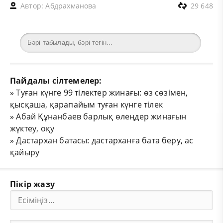
Автор:
Абдрахманова
29 648
Пайдалы сілтемелер:
»
Туған күнге 99 тілектер жинағы: өз сөзімен,
қысқаша, қарапайым туған күнге тілек
»
Абай Құнанбаев барлық өлеңдер жинағын
жүктеу, оқу
»
Дастархан батасы: дастарханға бата беру, ас
қайыру
Пікір жазу