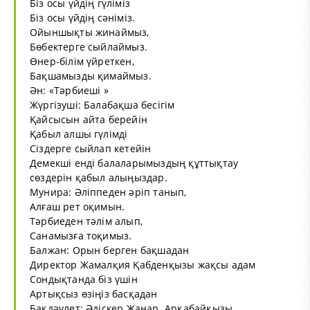
Біз осы үйдің гүліміз
Біз осы үйдің сәніміз.
Ойыншықты жинаймыз,
Бөбектерге сыйлаймыз.
Өнер-білім үйреткен,
Бақшамызды қимаймыз.
Ән: «Тәрбиеші »
Жүргізуші: Балабақша бесігім
Қайсысын айта берейін
Қабыл алшы гүлімді
Сіздерге сыйлап кетейін
Демекші енді балаларымыздың құттықтау
сөздерін қабыл алыңыздар.
Мунира: Әліппеден әріп танып,
Алғаш рет оқимын.
Тәрбиеден тәлім алып,
Санамызға тоқимыз.
Балжан: Орын берген бақшадан
Директор Жамалқия Қабденқызы жақсы адам
Сондықтанда біз үшін
Артықсыз өзіңіз басқадан
Бақдәулет: Әдіскер Жанар .Арқабайқызы,