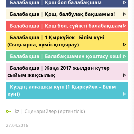
Балабақша | Қош бол балабақшам
ᐈ
Балабақша | Қош, балбұлақ бақшамыз!
ᐈ
Балабақша | Қош бол, сүйікті балабақшам
ᐈ
Балабақша | 1 Қыркүйек - Білім күні
(Сыңғырла, күміс қоңырау)
ᐈ
Балабақша | Балабақшамен қоштасу кеші
ᐈ
Балабақша | Жаңа 2017 жылдан күтер
сыйым жақсылық
ᐈ
Күздің алғашқы күні (1 Қыркүйек – Білім
күні)
ᐈ
kz
|
Сценарийлер (ертеңгілік)
27.04.2016