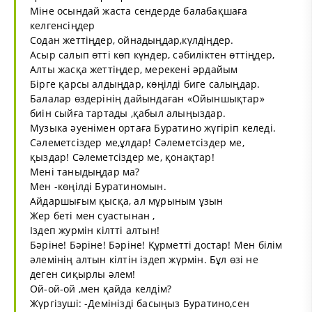
Міне осындай жаста сендерде балабақшаға
келгенсіңдер
Содан жеттіңдер, ойнадыңдар,күлдіңдер.
Асыр салып өтті көп күндер, сәбиліктен өттіңдер,
Алты жасқа жеттіңдер, мерекені әрдайым
Бірге қарсы алдыңдар, көңілді биге салыңдар.
Балалар өздерінің дайындаған «Ойыншықтар»
биін сыйға тартады ,қабыл алыңыздар.
Музыка әуенімен ортаға Буратино жүгіріп келеді.
Сәлеметсіздер ме,ұлдар! Сәлеметсіздер ме,
қыздар! Сәлеметсіздер ме, қонақтар!
Мені таныдыңдар ма?
Мен -көңілді Буратиномын.
Айдаршығым қысқа, ал мұрыным ұзын
Жер беті мен суастынан ,
Іздеп журмін кілтті алтын!
Бәріне! Бәріне! Бәріне! Құрметті достар! Мен білім
әлемінің алтын кілтін іздеп жүрмін. Бұл өзі не
деген сиқырлы әлем!
Ой-ой-ой ,мен қайда келдім?
Жүргізуші: -Демінізді басыңыз Буратино,сен