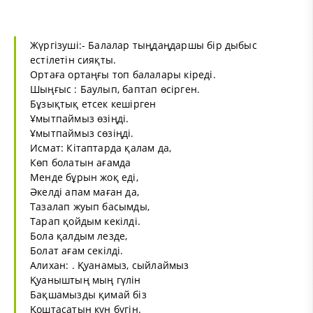
Жүргізуші:- Балалар тыңдаңдаршы бір дыбыс
естілетін сияқты.
Ортаға ортаңғы топ балалары кіреді.
Шыңғыс : Баулып, баптап өсірген.
Бұзықтық етсек кешірген
Ұмытпаймыз өзіңді.
Ұмытпаймыз сөзіңді.
Исмат: Кітаптарда қалам да,
Көп болатын ағамда
Менде бұрын жоқ еді,
Әкелді апам маған да,
Тазалап жуып басымды,
Тарап қойдым кекілді.
Бола қалдым лезде,
Болат ағам секілді.
Алихан: . Қуанамыз, сыйлаймыз
Қуаныштың мың гүлін
Бақшамызды қимай біз
Қоштасатын күн бүгін.