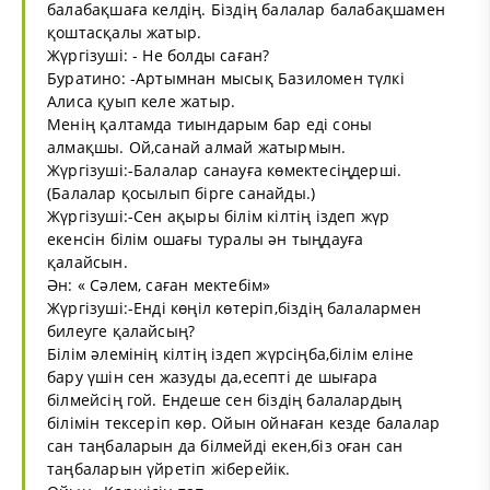
балабақшаға келдің. Біздің балалар балабақшамен
қоштасқалы жатыр.
Жүргізуші: - Не болды саған?
Буратино: -Артымнан мысық Базиломен түлкі
Алиса қуып келе жатыр.
Менің қалтамда тиындарым бар еді соны
алмақшы. Ой,санай алмай жатырмын.
Жүргізуші:-Балалар санауға көмектесіңдерші.
(Балалар қосылып бірге санайды.)
Жүргізуші:-Сен ақыры білім кілтің іздеп жүр
екенсін білім ошағы туралы ән тыңдауға
қалайсын.
Ән: « Сәлем, саған мектебім»
Жүргізуші:-Енді көңіл көтеріп,біздің балалармен
билеуге қалайсың?
Білім әлемінің кілтің іздеп жүрсіңба,білім еліне
бару үшін сен жазуды да,есепті де шығара
білмейсің гой. Ендеше сен біздің балалардың
білімін тексеріп көр. Ойын ойнаған кезде балалар
сан таңбаларын да білмейді екен,біз оған сан
таңбаларын үйретіп жіберейік.