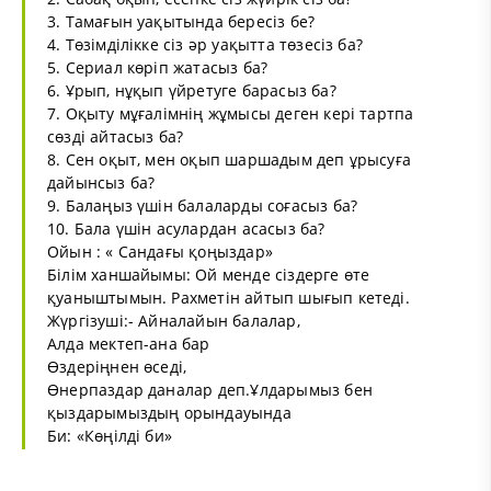
3. Тамағын уақытында бересіз бе?
4. Төзімділікке сіз әр уақытта төзесіз ба?
5. Сериал көріп жатасыз ба?
6. Ұрып, нұқып үйретуге барасыз ба?
7. Оқыту мұғалімнің жұмысы деген кері тартпа
сөзді айтасыз ба?
8. Сен оқыт, мен оқып шаршадым деп ұрысуға
дайынсыз ба?
9. Балаңыз үшін балаларды соғасыз ба?
10. Бала үшін асулардан асасыз ба?
Ойын : « Сандағы қоңыздар»
Білім ханшайымы: Ой менде сіздерге өте
қуаныштымын. Рахметін айтып шығып кетеді.
Жүргізуші:- Айналайын балалар,
Алда мектеп-ана бар
Өздеріңнен өседі,
Өнерпаздар даналар деп.Ұлдарымыз бен
қыздарымыздың орындауында
Би: «Көңілді би»