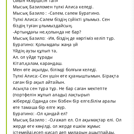
Ойын «Көршісін тап»
Мысық Базиломен түлкі Алиса келеді.
Мысық Базило : -Сәлем, сәлем Буратино.
Түлкі Алиса:-Сәлем біздің сүйікті ұлымыз. Сен
біздің туған ұлымыздайсың.
-Артыңдағы не,қолында не бар?
Мысық Базило: -Ия, біздің де көргіміз келіп тұр.
Буратино: Қолымдағы жаңа үй
Үйдің аузы құлып та,
Ал, ол үйде тұрады
Кітап,қалам, карандаш.
Мен өте ақылды, білімді болғым келеді.
Түлкі Алиса:-Сен үшін өте қуаныштымын. Бірақта
саған бір ақыл айтайын.
Асықпа сен тұра тұр. Не бар саған мектепте
(портфелін жұлып алады) лақтырып
жібереді.Оданда сен бізбен бір елге,білім аралы
өте тамаша бір елге жүр.
Буратино: -Ол қандай ел?
Мысық Базило : -О,ғажап ел. Ол ақымақтар елі. Ол
жерде өте көңілді, ол жерде ешкім жұмыс
істемейді,есеп-қисап деп миларын ашытпайды.