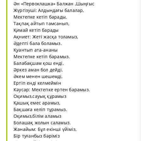
Ән «Первоклашка» Балжан ,Шыңғыс
Жүргізуші: Алдындағы балалар,
Мектепке кетіп барады,
Тақпақ айтып тамсанып,
Қимай кетіп барады
Ақниет: Жеті жасқа толамыз,
Әдепті бала боламыз.
Қуантып ата-ананы
Мектепке кетіп барамыз.
Балабақшам қош енді,
Әркез аман бол дейді.
Әкем менен шешемді,
Ертіп енді келмеймін
Кәусар: Мектепке ертен барамыз.
Оқимыз,сауық құрамыз
Қашық емес арамыз,
Бақшаға келіп тұрамыз.
Оқимыз,білім аламыз
Болашақ жолын саламыз.
Жанайым: Бұл екінші үйіміз,
Бір туғанбыз бәріміз