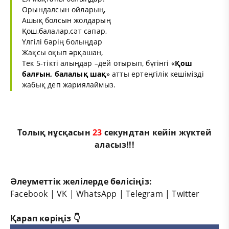
Орындалсын ойларың,
Ашық болсын жолдарың
Қош,балалар,сәт сапар,
Үлгілі бәрің болыңдар
Жақсы оқып әрқашан,
Тек 5-тікті алыңдар –дей отырып, бүгінгі «
Қош
балғын, балалық шақ
» атты ертеңгілік кешімізді
жабық деп жариялаймыз.
Толық нұсқасын
22
секундтан кейін жүктей
аласыз!!!
Әлеуметтік желілерде бөлісіңіз:
Facebook
|
VK
|
WhatsApp
|
Telegram
|
Twitter
Қарап көріңіз 👇