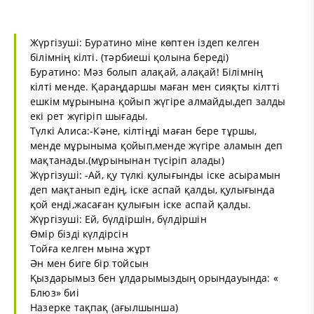
Жүргізуші: Буратино міне көптен іздеп келген
білімнің кілті. (тәрбиеші қолына береді)
Буратино: Мәз болып алақай, алақай! Білімнің
кілті менде. Қараңдаршы маған мен сияқты кілтті
ешкім мұрынына қойып жүгіре алмайды,деп залды
екі рет жүгіріп шығады.
Түлкі Алиса:-Кәне, кілтіңді маған бере тұршы,
менде мұрыныма қойып,менде жүгіре аламын деп
мақтанады.(мұрынынан түсіріп алады)
Жүргізуші: -Ай, қу түлкі қулығынды іске асырамын
деп мақтанып едің, іске аспай қалды, қулығында
қой енді,жасаған қулығын іске аспай қалды.
Жүргізуші: Ей, бүлдіршін, бүлдіршін
Өмір бізді күлдірсін
Тойға келген мына жұрт
Ән мен биге бір тойсын
Қыздарымыз бен ұлдарымыздың орындауында: «
Блюз» биі
Назерке тақпақ (ағылшынша)