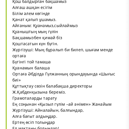
Қош балдырған бақшамыз
Алғаш ашқан есігім
Білім әлем көгінде
Қанат қағып ұшамыз.
Айғаным: Қуанамыз,сыйлаймыз
Қуаныштың мың гүлін
Бақшамызбен қимай біз
Қоштасатын күн бүгін.
Жүргізуші: Мың бұралып би билеп, шығам менде
ортаға
Бүгінгі той тамаша
Қуанамын балаша
Ортаға Әбділда Гүлжанның орындауында «Шығыс
биі»
Құттықтау сөзін балабақша директоры
Ж.Қабденқызына береміз.
Грамоталарды тарату
Ең соңынан «Қызыл гүлім –ай әнімен» Жанайым
Жүргізуші: Айналайын, балғындар,
Алға бағыт алдыңдар.
Ертең өсіп толыңдар
Ел мақтаны болыңдар!