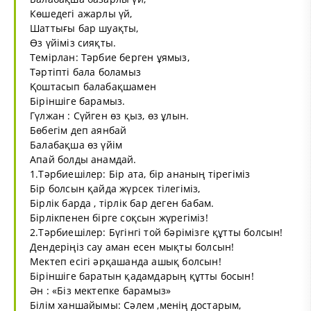
Көшедегі ажарлы үй,
Шаттығы бар шуақты,
Өз үйіміз сияқты.
Темірлан: Тәрбие берген ұямыз,
Тәртіпті бала боламыз
Қоштасып балабақшамен
Біріншіге барамыз.
Гүлжан : Сүйген өз қыз, өз ұлын.
Бөбегім деп аянбай
Балабақша өз үйім
Апай болды анамдай.
1.Тәрбиешілер: Бір ата, бір ананың тірегіміз
Бір болсын қайда жүрсек тілегіміз,
Бірлік барда , тірлік бар деген бабам.
Бірлікпенен бірге соқсын жүрегіміз!
2.Тәрбиешілер: Бүгінгі той бәрімізге құтты болсын!
Дендеріңіз сау аман есен мықты болсын!
Мектеп есігі әрқашанда ашық болсын!
Біріншіге баратын қадамдарың құтты босын!
Ән : «Біз мектепке барамыз»
Білім ханшайымы: Сәлем ,менің достарым,