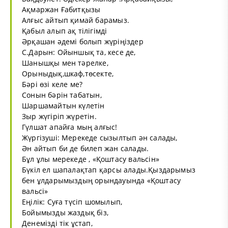
Ақмаржан Ғабитқызы
Алғыс айтып қимай барамыз.
Қабыл алып ақ тілігімді
Әрқашан әдемі болып жүріңіздер
С.Дарын: Ойыншық та, кесе де,
Шанышқы мен тәрелке,
Орыныдық,шкаф,төсекте,
Бәрі өзі келе ме?
Сонын бәрін табатын,
Шаршамайтын күлетін
Зыр жүгіріп жүретін.
Гүлшат апайға мың алғыс!
Жүргізуші: Мерекеде сызылтып ән салады,
Ән айтып би де билеп жан салады.
Бұл ұлы мерекеде , «Қоштасу вальсін»
Бүкіл ел шапалақтап қарсы алады.Қыздарымыз
бен ұлдарымыздың орындауында «Қоштасу
вальсі»
Еңілік: Суға түсіп шомылып,
Бойымызды жаздық біз,
Денемізді тік ұстап,