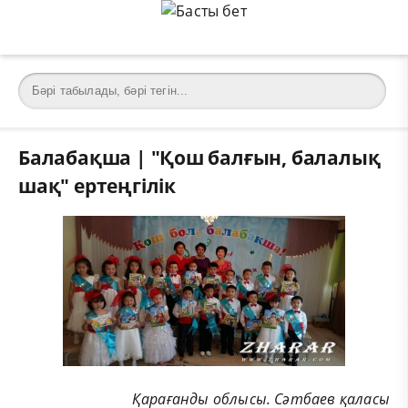
Балабақша | "Қош балғын, балалық
шақ" ертеңгілік
Қарағанды облысы. Сәтбаев қаласы