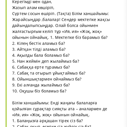
Керегімді мен одан,
Жазып алам көшіріп,
Сүртем сосын өшіріп. (Тақта) Білім ханшайымы:
Жарайсыңдар ,балалар! Сендер мектепке жақсы
дайындалыпсыңдар. Олай болса ойынмен
жалғастырғым келіп тұр «Ия, ия» «Жоқ, жоқ»
ойынын ойнайық. 1. Мектепке біз барамыз ба?
2. Кілең бестік аламыз ба?
3. Айтқан тілді аламыз ба?
4. Ақылды бала боламыз ба?
5. Нан жеймін деп жылаймыз ба?
6. Сабаққа ерте тұрамыз ба?
7. Сабақ та отырып ұйықтаймыз ба?
8. Ойыншықтармен ойнаймыз ба?
9. Екі алғанда жылаймыз ба?
10. Оқушы біз боламыз ба?
Білім ханшайымы: Енді жаңағы балаларға
қойылған сұрақтар сияқты ата – аналармен де
«Ия, ия» «Жоқ, жоқ» ойынын ойнайық.
1. Балаңызға әрқашан тірек сіз ба?
2. Сабақ оқып, есепке сіз жүйрік сіз ба?