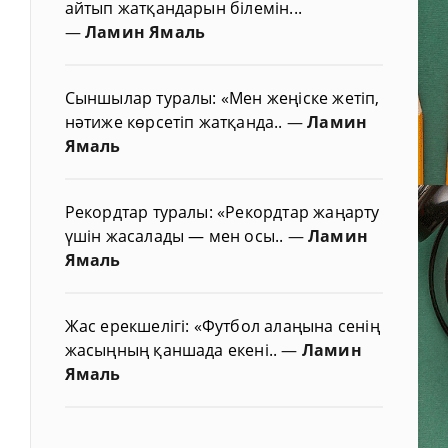
айтып жатқандарын білемін...
—
Ламин Ямаль
Сыншылар туралы: «Мен жеңіске жетіп,
нәтиже көрсетіп жатқанда..
—
Ламин
Ямаль
Рекордтар туралы: «Рекордтар жаңарту
үшін жасалады — мен осы..
—
Ламин
Ямаль
Жас ерекшелігі: «Футбол алаңына сенің
жасыңның қаншада екені..
—
Ламин
Ямаль