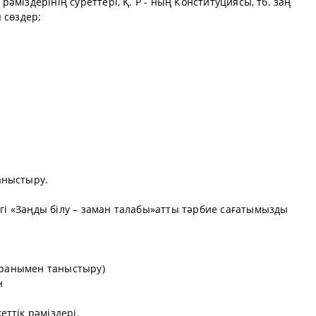
ң рәміздерінің суреттері, Қ. Р - ның Конституциясы, тб. заң
 сөздер;
аныстыру.
нгі «Заңды білу – заман талабы»атты тәрбие сағатымызды
 ұранымен таныстыру)
н
ттік рәміздері.