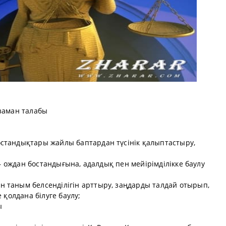
заман талабы
стандықтары жайлы баптардан түсінік қалыптастыру,
р – ождан бостандығына, адалдық пен мейірімділікке баулу
 таным белсенділігін арттыру, заңдарды талдай отырып,
 қолдана білуге баулу;
ы