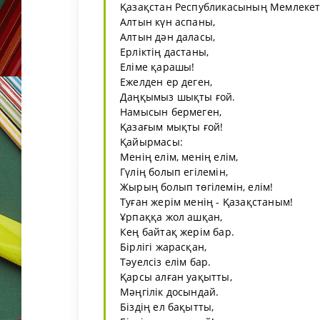
Қазақстан Республикасының Мемлекет
Алтын күн аспаны,
Алтын дән даласы,
Ерліктің дастаны,
Еліме қарашы!
Ежелден ер деген,
Даңқымыз шықты ғой.
Намысын бермеген,
Қазағым мықты ғой!
Қайырмасы:
Менің елім, менің елім,
Гүлің болып егілемін,
Жырың болып төгілемін, елім!
Туған жерім менің - Қазақстаным!
Ұрпаққа жол ашқан,
Кең байтақ жерім бар.
Бірлігі жарасқан,
Тәуелсіз елім бар.
Қарсы алған уақытты,
Мәңгілік досындай.
Біздің ел бақытты,