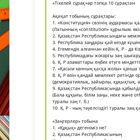
«Тікелей сұрақ»әр топқа 10 сұрақтан
Ақиқат тобының сұрақтары:
1. «Конституция» сөзінің аудармасы қа
(Латынның «constitution» құрылым, өкіл
2. Қазақстан Республикасындағы мемлек
3. Республика заңдары қай кезде күшін
4. Егемендік алғаннан кейін Қ. Р - да 
5. Республикадағы жоғарғы заң шығар
6. Қ. Р азаматтары еңбек етуге міндетті
7. «Қасым ханның қасқа жолы» қанша т
8. Қ. Р өзін қандай мемлекет ретінде
(демократиялық, зайырлы, құқықтық, ә
9. Қазақстан Республикасында қабылд
(Бала құқығы, білім заңы, неке және о
туралы заң т. б.)
10. Қ. Р - ның тәуелсіздігі туралы заң
«Заңгерлер» тобына
1. «Құқық» дегеніміз не?
2. Қазақстан Республикасының