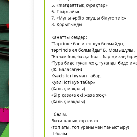
5. «Жағдаяттық сұрақтар»
6. Пікірсайыс
7. «Мұны әрбір оқушы білуге тиіс»
8. Қорытынды
Қанатты сөздер:
“Тәртіпке бас иген құл болмайды,
тәртіпсіз ел болмайды” Б. Момышұлы.
“Балам бол, басқа бол - бәріңе заң біреу
“Тура биде туған жоқ, туғанды биде им
(Ж. Баласағұн)
Куәсіз істі күмән табар,
Куәлі істі куә табар»
(Халық мақалы)
«Бір қазаға екі жаза жоқ»
(Халық мақалы)
І бөлім.
Визиткалық карточка
(топ аты, топ ұранымен таныстыру)
ІІ бөлім