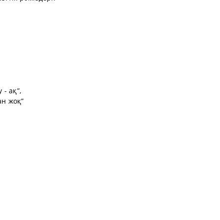
 - ақ”,
ан жоқ”