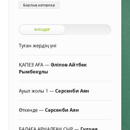
Барлық авторлар
ӨЛЕҢДЕР
Туған жердің үні
ҚАПЕЗ АҒА
—
Әліпов Айтбек
Рымбекұлы
Ауыл жолы 1
—
Сәрсенби Аян
Өткенде
—
Сәрсенби Аян
БАЛАҒА АРНАЛҒАН СЫР
—
Гүлзия