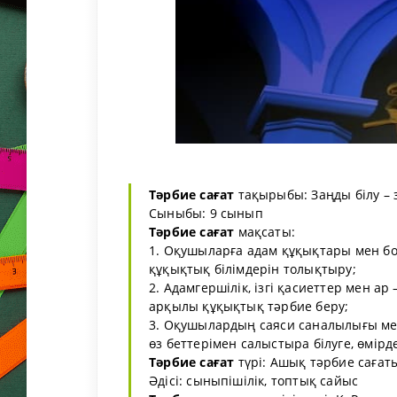
Тәрбие сағат
тақырыбы: Заңды білу – 
Сыныбы: 9 сынып
Тәрбие сағат
мақсаты:
1. Оқушыларға адам құқықтары мен бо
құқықтық білімдерін толықтыру;
2. Адамгершілік, ізгі қасиеттер мен а
арқылы құқықтық тәрбие беру;
3. Оқушылардың саяси саналылығы мен
өз беттерімен салыстыра білуге, өмірде
Тәрбие сағат
түрі: Ашық тәрбие сағат
Әдісі: сыныпішілік, топтық сайыс