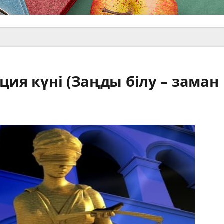
ция күні (Заңды білу – заман