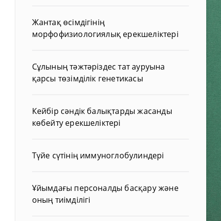
Жантақ өсімдігінің
морфофизиологиялық ерекшеліктері
Сұлының тәжтәріздес тат ауруына
қарсы төзімділік генетикасы
Кейбір сәндік балықтарды жасанды
көбейту ерекшеліктері
Түйе сүтінің иммуноглобулиндері
Ұйымдағы персоналды басқару және
оның тиімділігі