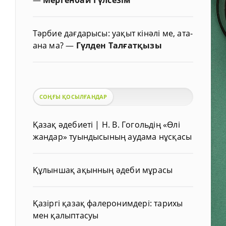
Тәрбие дағдарысы: уақыт кінәлі ме, ата-
ана ма?
—
Гүлден Талғатқызы
СОҢҒЫ ҚОСЫЛҒАНДАР
Қазақ әдебиеті | Н. В. Гогольдің «Өлі
жандар» туындысының аудама нұсқасы
Құлыншақ ақынның әдеби мұрасы
Қазіргі қазақ фалеронимдері: тарихы
мен қалыптасуы