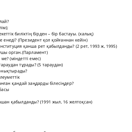
лай?
ім);
еттік биліктің бірден – бір бастауы. (халық)
е енеді? (Президент қол қойғаннан кейін)
Конституция қанша рет қабылданды? (2 рет, 1993 ж, 1995)
ушы орган.(Парламент)
 ме? (міндетті емес)
араудан тұрады? (5 тараудан)
 орнықтырады?
леуметтік
анған қандай заңдарды білесіңдер?
тбасы
 қашан қабылданды? (1991 жыл, 16 желтоқсан)