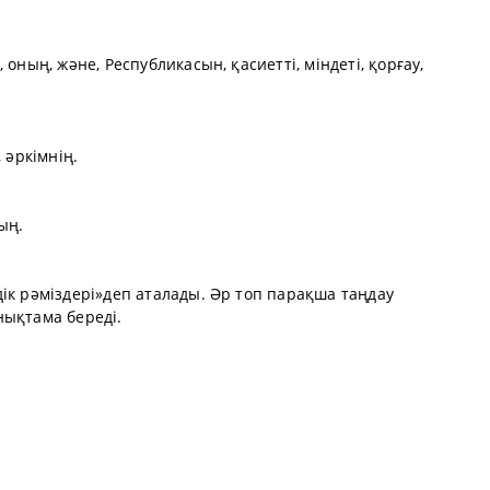
оның, және, Республикасын, қасиетті, міндеті, қорғау,
 әркімнің.
тың.
ік рәміздері»деп аталады. Әр топ парақша таңдау
нықтама береді.