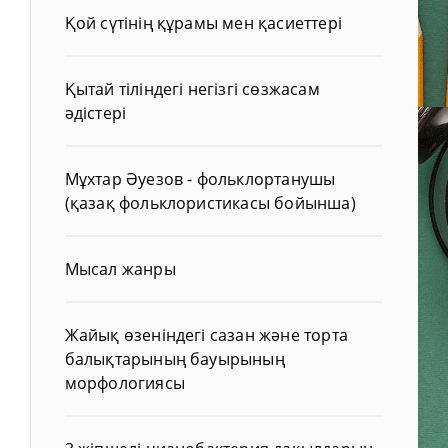
Қой сүтінің құрамы мен қасиеттері
Қытай тіліндегі негізгі сөзжасам
әдістері
Мұхтар Әуезов - фольклортанушы
(қазақ фольклористикасы бойынша)
Мысал жанры
Жайық өзеніндегі сазан және торта
балықтарының бауырының
морфологиясы