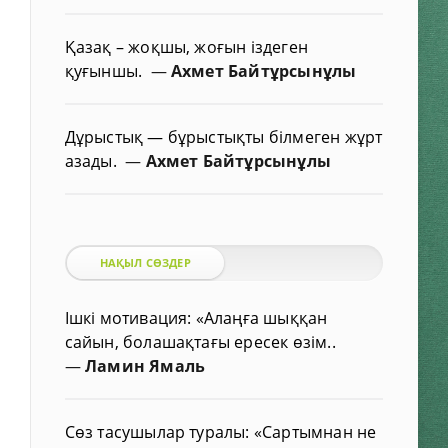
Қазақ – жоқшы, жоғын іздеген
қуғыншы.
—
Ахмет Байтұрсынұлы
Дұрыстық — бұрыстықты білмеген жұрт
азады.
—
Ахмет Байтұрсынұлы
НАҚЫЛ СӨЗДЕР
Ішкі мотивация: «Алаңға шыққан
сайын, болашақтағы ересек өзім..
—
Ламин Ямаль
Сөз тасушылар туралы: «Сартымнан не