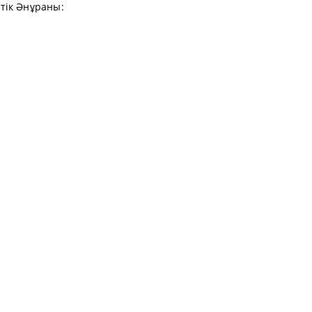
тік Әнұраны: