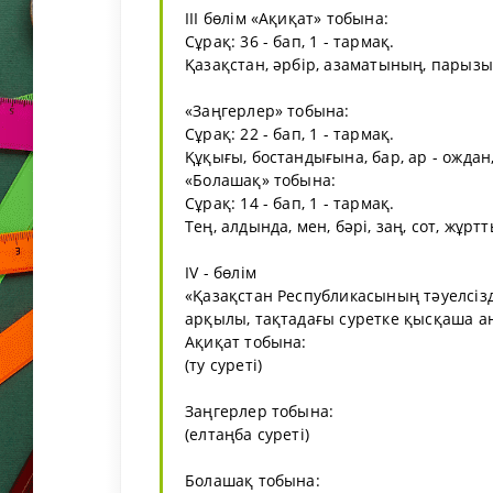
ІІІ бөлім «Ақиқат» тобына:
Сұрақ: 36 - бап, 1 - тармақ.
Қазақстан, әрбір, азаматының, парызы, 
«Заңгерлер» тобына:
Сұрақ: 22 - бап, 1 - тармақ.
Құқығы, бостандығына, бар, ар - ождан,
«Болашақ» тобына:
Сұрақ: 14 - бап, 1 - тармақ.
Тең, алдында, мен, бәрі, заң, сот, жұрт
ІV - бөлім
«Қазақстан Республикасының тәуелсізд
арқылы, тақтадағы суретке қысқаша а
Ақиқат тобына:
(ту суреті)
Заңгерлер тобына:
(елтаңба суреті)
Болашақ тобына: