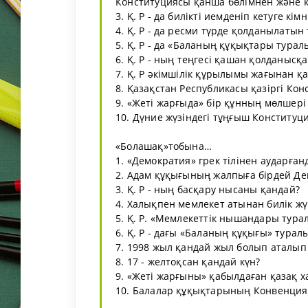
Конституциясы қанша бөлімнен және 
3. Қ. Р - да билікті иемденіп кетуге кім
4. Қ. Р - да ресми түрде қолданылатын 
5. Қ. Р - да «Баланың құқықтары турал
6. Қ. Р - ның теңгесі қашан қолданысқа 
7. Қ. Р әкімшілік құрылымы жағынан қ
8. Қазақстан Республикасы қазіргі Ко
9. «Жеті жарғыда» бір құнның мөлшері
10. Дүние жүзіндегі тұңғыш Конституц
«Болашақ»тобына…
1. «Демократия» грек тілінен аударған
2. Адам құқығының жалпыға бірдей Д
3. Қ. Р - ның басқару нысаны қандай?
4. Халықпен мемлекет атынан билік жүр
5. Қ. Р. «Мемлекеттік нышандары тур
6. Қ. Р - дағы «Баланың құқығы» тура
7. 1998 жыл қандай жыл болып аталып 
8. 17 - желтоқсан қандай күн?
9. «Жеті жарғыны» қабылдаған қазақ х
10. Балалар құқықтарының Конвенци