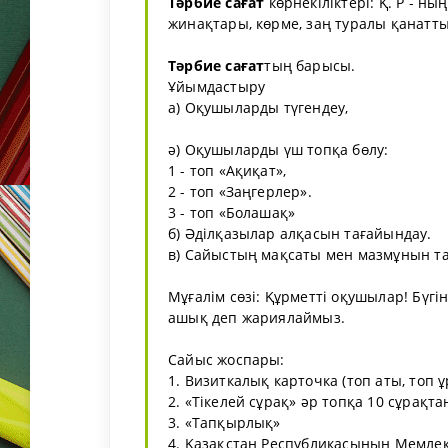
Тәрбие сағат
көрнекіліктері: Қ. Р - ны
жинақтары, көрме, заң туралы қанатты
Тәрбие сағат
тың барысы.
Ұйымдастыру
а) Оқушыларды түгендеу,
ә) Оқушыларды үш топқа бөлу:
1 - топ «Ақиқат»,
2 - топ «Заңгерлер».
3 - топ «Болашақ»
б) Әділқазылар алқасын тағайындау.
в) Сайыстың мақсаты мен мазмұнын т
Мұғалім сөзі: Құрметті оқушылар! Бүгі
ашық деп жариялаймыз.
Сайыс жоспары:
1. Визиткалық карточка (топ аты, топ
2. «Тікелей сұрақ» әр топқа 10 сұрақта
3. «Тапқырлық»
4. Қазақстан Республикасының Мемлеке