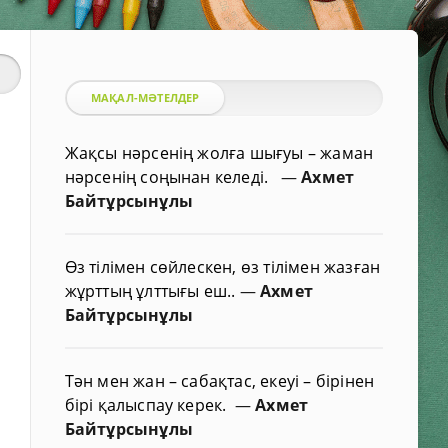
МАҚАЛ-МӘТЕЛДЕР
Жақсы нәрсенің жолға шығуы – жаман
нәрсенің соңынан келеді.
—
Ахмет
Байтұрсынұлы
Өз тілімен сөйлескен, өз тілімен жазған
жұрттың ұлттығы еш..
—
Ахмет
Байтұрсынұлы
Тән мен жан – сабақтас, екеуі – бірінен
бірі қалыспау керек.
—
Ахмет
Байтұрсынұлы