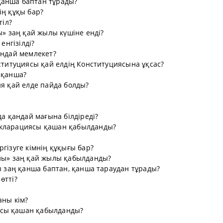
қанша баптан тұрады?
нің құқы бар?
тіл?
ы» заң қай жылы күшіне енді?
енгізілді?
андай мемлекет?
нституциясы қай елдің Конституциясына ұқсас?
 қанша?
ия қай елде пайда болды?
да қандай мағына білдіреді?
екларациясы қашан қабылданды?
гізуге кімнің құқығы бар?
алы» заң қай жылы қабылданды?
лы заң қанша баптан, қанша тараудан тұрады?
өтті?
аны кім?
ясы қашан қабылданды?