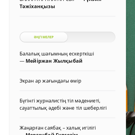
Тәжіханқызы
ӘҢГІМЕЛЕР
Балалық шағымның ескерткіші
—
Мейіржан Жылқыбай
Экран ар жағындағы өмір
Бүгінгі журналистің тіл мәдениеті,
сауаттылық әдебі және тіл шеберлігі
Жаңарған саябақ – халық игілігі
—
Мергенбай Гүлсезім