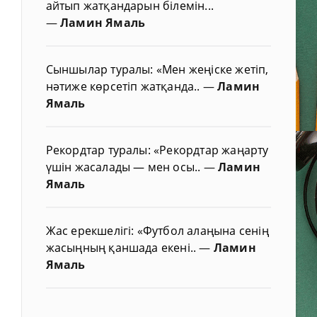
айтып жатқандарын білемін...
—
Ламин Ямаль
Сыншылар туралы: «Мен жеңіске жетіп,
нәтиже көрсетіп жатқанда..
—
Ламин
Ямаль
Рекордтар туралы: «Рекордтар жаңарту
үшін жасалады — мен осы..
—
Ламин
Ямаль
Жас ерекшелігі: «Футбол алаңына сенің
жасыңның қаншада екені..
—
Ламин
Ямаль