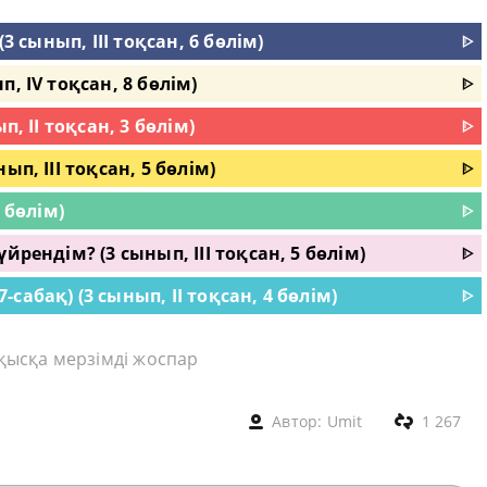
3 сынып, III тоқсан, 6 бөлім)
ᐈ
, IV тоқсан, 8 бөлім)
ᐈ
п, II тоқсан, 3 бөлім)
ᐈ
п, III тоқсан, 5 бөлім)
ᐈ
 бөлім)
ᐈ
йрендім? (3 сынып, III тоқсан, 5 бөлім)
ᐈ
абақ) (3 сынып, II тоқсан, 4 бөлім)
ᐈ
 қысқа мерзімді жоспар
Автор:
Umit
1 267