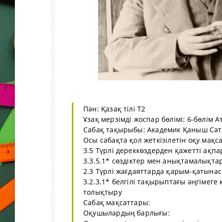
Пән: Қазақ тілі Т2
Ұзақ мерзімді жоспар бөлімі: 6-бөлім 
Сабақ тақырыбы: Академик Қаныш Сәт
Осы сабақта қол жеткізілетін оқу мақс
3.5 Түрлі дереккөздерден қажетті ақпа
3.3.5.1* сөздіктер мен анықтамалықта
2.3 Түрлі жағдаяттарда қарым-қатынасқ
3.2.3.1* белгілі тақырыптағы әңгімег
толықтыру
Сабақ мақсаттары:
Оқушылардың барлығы: