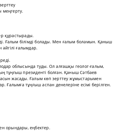
 зерттеу
ы меңгерту.
р құрастырады.
ді. Ғалым білімді болады. Мен ғалым боламын. Қаныш
 әйгілі ғалымдар.
реді.
одар облысында туды. Ол алғашқы геолог-ғалым,
ың тұңғыш президенті болған. Қаныш Сәтбаев
асын жасады. Ғалым көп зерттеу жұмыстарымен
р. Ғалымға тұңғыш аспан денелеріне есімі берілген.
 кен орындары, еңбектер.