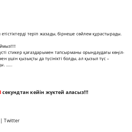
 етістіктерді теріп жазады, бірнеше сөйлем құрастырады.
мыз!!!!
үсті стикер қағаздарымен тапсырманы орындаудағы көңіл-
мен үшін қызықты да түсінікті болды, ал қызыл түс –
 .....
2
секундтан кейін жүктей аласыз!!!
|
Twitter