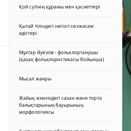
Қой сүтінің құрамы мен қасиеттері
Қытай тіліндегі негізгі сөзжасам
әдістері
Мұхтар Әуезов - фольклортанушы
(қазақ фольклористикасы бойынша)
Мысал жанры
Жайық өзеніндегі сазан және торта
балықтарының бауырының
морфологиясы