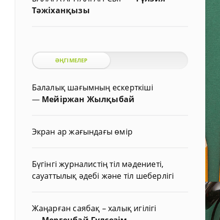
Тәжіханқызы
ӘҢГІМЕЛЕР
Балалық шағымның ескерткіші
—
Мейіржан Жылқыбай
Экран ар жағындағы өмір
Бүгінгі журналистің тіл мәдениеті,
сауаттылық әдебі және тіл шеберлігі
Жаңарған саябақ – халық игілігі
—
Мергенбай Гүлсезім