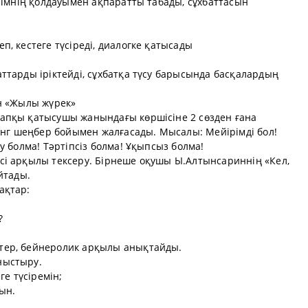
лімнің қолдауымен ақпаратты табады, сұхбаттасын
, кестеге түсіреді, диалогке қатысады
ттарды іріктейді, сұхбатқа түсу барысында басқалардың
н «Жылы жүрек»
апқы қатысушы жанындағы көршісіне 2 cөзден ғана
инг шеңбер бойымен жалғасады. Мысалы: Мейірімді бол!
у болма! Тәртіпсіз болма! Ұқыпсыз болма!
i aрқылы текcеру. Бірнеше оқушы Ы.Алтынсариннің «Кел,
йтады.
ақтар:
?
тер, бейнеролик арқылы анықтайды.
ныстыру.
ге түсіремін;
ын.