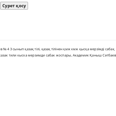
Сурет қосу
№ 4 3 сынып қазақ тілі
,
қазақ тілінен қмж кмж қысқа мерзімді сабақ
казак тили кыска мерзимди сабак жоспары
,
Академик Қаныш Сәтбаев