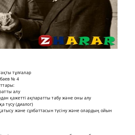
Атақты тұлғалар
баев № 4
аттары:
ратты алу
рдан қажетті ақпаратты табу және оны алу
а түсу (диалог)
е қатысу және сұхбаттасын түсіну және олардың ойын