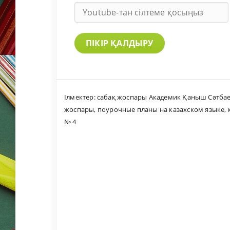
ПІКІР ҚАЛДЫРУ
Ілмектер:
сабақ жоспары Академик Қаныш Сәтбаев 
жоспары
,
поурочные планы на казахском языке
,
№ 4