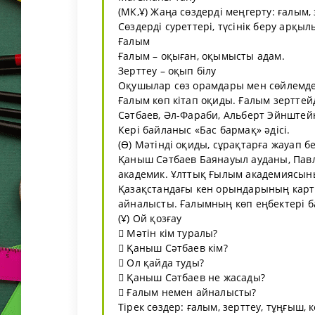
(МК,Ұ) Жаңа сөздерді меңгерту: ғалым,
Сөздерді суреттері, түсінік беру арқыл
Ғалым
Ғалым – оқыған, оқымысты адам.
Зерттеу – оқып білу
Оқушылар сөз орамдары мен сөйлемде
Ғалым көп кітап оқиды. Ғалым зерттей
Сәтбаев, Әл-Фараби, Альберт Эйнштейн
Кері байланыс «Бас бармақ» әдісі.
(Ө) Мәтінді оқиды, сұрақтарға жауап бе
Қаныш Сәтбаев Баянауыл ауданы, Павл
академик. Ұлттық Ғылым академиясын
Қазақстандағы кен орындарының карт
айналысты. Ғалымның көп еңбектері ба
(Ұ) Ой қозғау
 Мәтін кім туралы?
 Қаныш Сәтбаев кім?
 Ол қайда туды?
 Қаныш Сәтбаев не жасады?
 Ғалым немен айналысты?
Тірек сөздер: ғалым, зерттеу, тұңғыш,