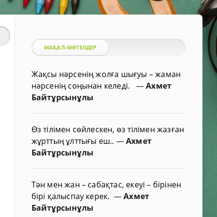
МАҚАЛ-МӘТЕЛДЕР
Жақсы нәрсенің жолға шығуы – жаман
нәрсенің соңынан келеді.
—
Ахмет
Байтұрсынұлы
Өз тілімен сөйлескен, өз тілімен жазған
жұрттың ұлттығы еш..
—
Ахмет
Байтұрсынұлы
Тән мен жан – сабақтас, екеуі – бірінен
бірі қалыспау керек.
—
Ахмет
Байтұрсынұлы