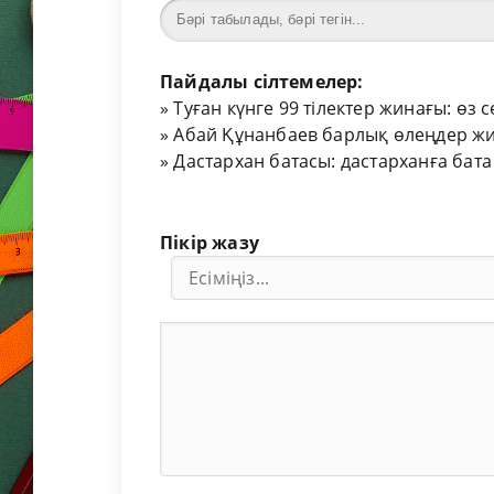
Пайдалы сілтемелер:
»
Туған күнге 99 тілектер жинағы: өз 
»
Абай Құнанбаев барлық өлеңдер жи
»
Дастархан батасы: дастарханға бата
Пікір жазу