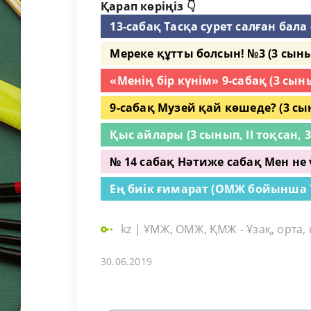
Қарап көріңіз 👇
13-сабақ Тасқа сурет салған бала (
Мереке құтты болсын! №3 (3 сынып
«Менің бір күнім» 9-сабақ (3 сыны
9-сабақ Музей қай көшеде? (3 сыны
Қыс айлары (3 сынып, II тоқсан, 3
№ 14 сабақ Нәтиже сабақ Мен не ү
Ең биік ғимарат (ОМЖ бойынша 7-с
kz
|
ҰМЖ, ОМЖ, ҚМЖ - Ұзақ, орта,
30.06.2019