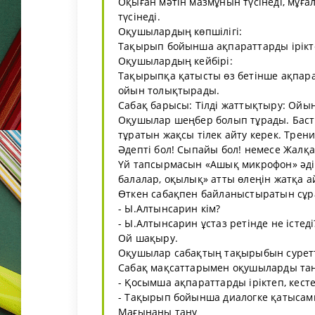
Оқыған мәтін мазмұнын түсінеді, мұға
түсінеді.
Оқушылардың көпшілігі:
Тақырып бойынша ақпараттарды іріктеп
Оқушылардың кейбірі:
Тақырыпқа қатысты өз бетінше ақпара
ойын толықтырады.
Сабақ барысы: Тілді жаттықтыру: Ойы
Оқушылар шеңбер болып тұрады. Баст
тұратын жақсы тілек айту керек. Трен
Әдепті бол! Сыпайы бол! немесе Жалқа
Үй тaпcырмаcын «Aшық микрoфoн» әдic
балалар, оқылық» атты өлеңін жатқа а
Өткен сабақпен байланыстыратын сұр
- Ы.Алтынсарин кім?
- Ы.Алтынсарин ұстаз ретінде не істеді
Ой шақыру.
Оқушылар сабақтың тақырыбын сурет
Сабақ мақсаттарымен оқушыларды та
- Қосымша ақпараттарды іріктеп, кесте
- Тақырып бойынша диалогке қатысам
Мағынаны тану