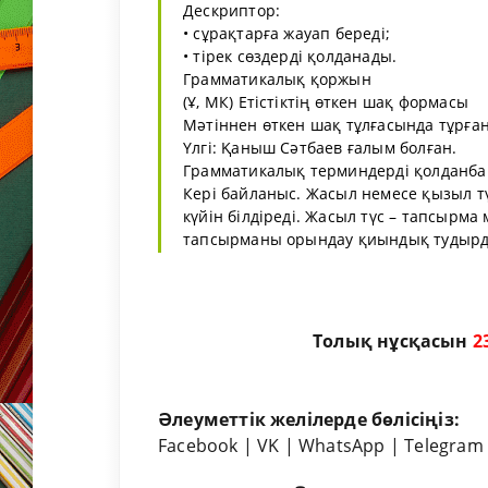
Дескриптор:
• сұрақтарға жауап береді;
• тірек сөздерді қолданады.
Грамматикалық қоржын
(Ұ, МК) Етістіктің өткен шақ формасы
Мәтіннен өткен шақ тұлғасында тұрған
Үлгі: Қаныш Сәтбаев ғалым болған.
Грамматикалық терминдерді қолданбай
Кері байланыс. Жасыл немесе қызыл т
күйін білдіреді. Жасыл түс – тапсырма 
тапсырманы орындау қиындық тудырды.
Толық нұсқасын
2
Әлеуметтік желілерде бөлісіңіз:
Facebook
|
VK
|
WhatsApp
|
Telegram