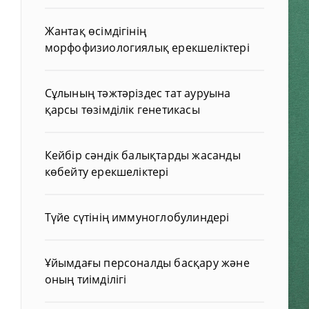
Жантақ өсімдігінің
морфофизиологиялық ерекшеліктері
Сұлының тәжтәріздес тат ауруына
қарсы төзімділік генетикасы
Кейбір сәндік балықтарды жасанды
көбейту ерекшеліктері
Түйе сүтінің иммуноглобулиндері
Ұйымдағы персоналды басқару және
оның тиімділігі