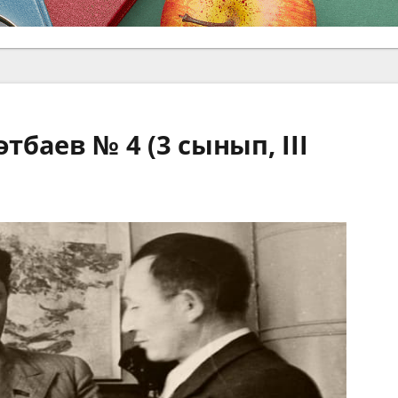
баев № 4 (3 сынып, III