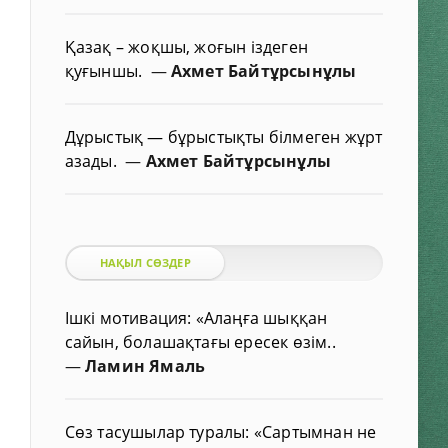
Қазақ – жоқшы, жоғын іздеген
қуғыншы.
—
Ахмет Байтұрсынұлы
Дұрыстық — бұрыстықты білмеген жұрт
азады.
—
Ахмет Байтұрсынұлы
НАҚЫЛ СӨЗДЕР
Ішкі мотивация: «Алаңға шыққан
сайын, болашақтағы ересек өзім..
—
Ламин Ямаль
Сөз тасушылар туралы: «Сартымнан не