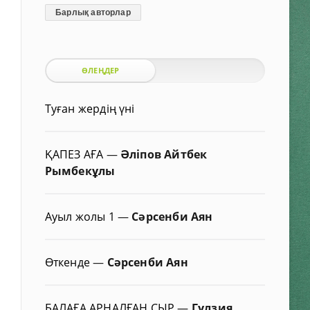
Барлық авторлар
ӨЛЕҢДЕР
Туған жердің үні
ҚАПЕЗ АҒА
—
Әліпов Айтбек
Рымбекұлы
Ауыл жолы 1
—
Сәрсенби Аян
Өткенде
—
Сәрсенби Аян
БАЛАҒА АРНАЛҒАН СЫР
—
Гүлзия