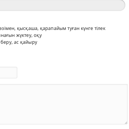
сөзімен, қысқаша, қарапайым туған күнге тілек
нағын жүктеу, оқу
 беру, ас қайыру