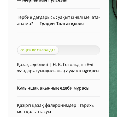
Тәрбие дағдарысы: уақыт кінәлі ме, ата-
ана ма?
—
Гүлден Талғатқызы
СОҢҒЫ ҚОСЫЛҒАНДАР
Қазақ әдебиеті | Н. В. Гогольдің «Өлі
жандар» туындысының аудама нұсқасы
Құлыншақ ақынның әдеби мұрасы
Қазіргі қазақ фалеронимдері: тарихы
мен қалыптасуы