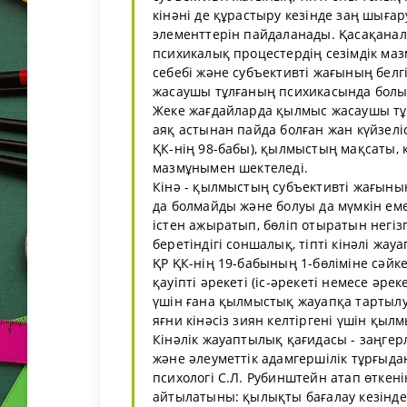
кінәні де құрастыру кезінде заң шыға
элементтерін пайдаланады. Қасақана
психикалық процестердің сезімдік ма
себебі және субъективті жағының бел
жасаушы тұлғаның психикасында болып 
Жеке жағдайларда қылмыс жасаушы тұлғ
аяқ астынан пайда болған жан күйзелі
ҚК-нің 98-бабы), қылмыстың мақсаты, 
мазмұнымен шектеледі.
Кінә - қылмыстың субъективті жағының
да болмайды және болуы да мүмкін ем
істен ажыратып, бөліп отыратын негіз
беретіндігі соншалық, тіпті кінәлі жа
ҚР ҚК-нің 19-бабының 1-бөліміне сәйк
қауіпті әрекеті (іс-әрекеті немесе әре
үшін ғана қылмыстық жауапқа тартылуғ
яғни кінәсіз зиян келтіргені үшін қы
Кінәлік жауаптылық қағидасы - заңгер
және әлеуметтік адамгершілік тұрғыд
психологі С.Л. Рубинштейн атап өткені
айтылатыны: қылықты бағалау кезінде