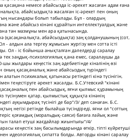
а қасақана немесе абайсызда іс-әрекет жасаған адам ғана
аналықта, абайсыздықта жасалған іс-әрекет пен оның
тың нысандары болып табылады. Бұл - олардың
ана және абайсыз кінәні құрайтын интеллектуалдық және
 ғана тән мазмұны мен ара қатынасында.
 (қасақаналықта, абайсыздықта) заң қолданушының (сот,
л - алдын ала тергеу жұмысын жургізу мен сотта істі
ады. Ол - іс бойынша анықталған дәлелдерді саралау
інә тек заңдық-психологиялық қана емес, саралаушы да
0-шы жылдары кеңестік заң әдебиетінде кінәлінің өзі
мен оның қасақаналық және абайсыздық түріндегі
 алатын психикалық қатынасы ретіндегі кінә түсінігін,
імен теңестіруге әрекет жасалды. Б.С.Утевский "кінәні
 қасақаналық пен абайсыздық, яғни қылмыс құрамының
яз түсінумен қатар, қылмыстық құқықта кінәнің
егі ауқымдырақ түсінігі де бар"/3/ деп санаған. Б.С.
тың негізі ретінде былайша түсіндіреді, яғни ол "соттың
еріс қоғамдық (моральдық-саяси) бағаға лайық және
ын талап етуші жағдайлар жиынтығы"/4/
арасы кеңестік заң басылымдарында өткір, тіпті күйретуші
нен идеологиялық сипатта болды. Авторды кінәні саралау