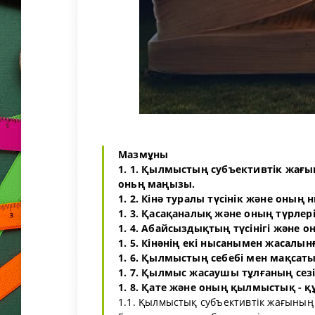
Мазмұны
1. 1. Қылмыстың субъективтік жағын
оньң маңызы.
1. 2. Кінә туралы түсінік және оның
1. 3. Қасақаналық және оның түрлері
1. 4. Абайсыздықтың түсінігі және о
1. 5. Кінәнің екі нысанымен жасалы
1. 6. Қылмыстың себебі мен мақсаты
1. 7. Қылмыс жасаушы тұлғаның сезі
1. 8. Қате және оның қылмыстық - 
1.1. Қылмыстық субъективтік жағының 