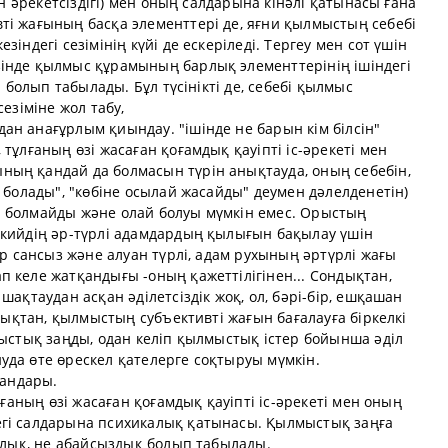
ен әрекетсіздігі) мен оның салдарына кінәлі қатынасы ғана
ті жағының басқа элементтері де, яғни қылмыстың себебі
індегі сезімінің күйі де ескеріледі. Тергеу мен сот үшін
інде қылмыс құрамының барлық элементтерінің ішіндегі
ы болып табылады. Бұл түсінікті де, себебі қылмыс
езіміне жол табу,
н анағұрлым қиындау. "ішінде не барын кім білсін"
тұлғаның өзі жасаған қоғамдық қауіпті іс-әрекеті мен
ың қандай да болмасын түрін анықтауда, оның себебін,
 болады", "көбіне осылай жасайды" деумен дәлелденетін)
 болмайды және олай болуы мүмкін емес. Орыстың
скийдің әр-түрлі адамдардың қылығын бақылау үшін
ар сансыз және алуан түрлі, адам рухының әртүрлі жағы
 келе жатқандығы -оның қажеттілігінен... Сондықтан,
шақтаудан асқан әділетсіздік жоқ, ол, бәрі-бір, ешқашан
ндықтан, қылмыстың субъективті жағын бағалауға біркелкі
мыстық заңды, одан келіп қылмыстық істер бойынша әділ
уда өте өрескел қателерге соқтыруы мүмкін.
сандары.
лғаның өзі жасаған қоғамдық қауіпті іс-әрекеті мен оның
егі салдарына психикалық қатынасы. Қылмыстық заңға
налық, не абайсыздық болып табылады.