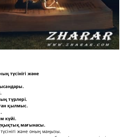
ың түсінігі және
 нысандары.
.
ның түрлері.
нған қылмыс.
.
м күйі.
құқықтық мағынасы.
түсінігі және оның маңызы.