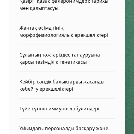
Қазіргі қазақ фалеронимдері: тарихы
мен қалыптасуы
Жантақ өсімдігінің
морфофизиологиялық ерекшеліктері
Сұлының тәжтәріздес тат ауруына
қарсы төзімділік генетикасы
Кейбір сәндік балықтарды жасанды
көбейту ерекшеліктері
Түйе сүтінің иммуноглобулиндері
Ұйымдағы персоналды басқару және