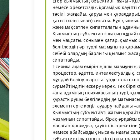
Егер қылмыстың объективті жағы - қы
немесе әрекетсіздік, қоғамдық қауіпті
тәсілі, жағдайы, қаруы мен құралдары)
қатыстылығынан) сипаты. Бұл қылмыске
және мақсатпен сипатталатын адамның
Қылмыстың субъективті жағын құрайтын
мен мақсаты, сонымен қатар, қылмыс жа
белгілердің әр түрлі мазмұнына қарама
себебі олардың барлығы қылмыс жаса
сипаттайды.
Психика адам өмірінің ішкі мазмұнын, 
процестер, әдетте, интеллектуалдық, с
мұндай бөліну шартты түрде ғана екен
сүрмейтіндігін ескеру керек. Тек бірлік
ғана адамның психикасының түрі, қылм
құрастырушы белгілердің де мағынас
элементтерге көңіл аудару пайдалы ған
Қылмыстың субъективті жағын қүрайт
мазмүнын сипаттайды, бірақ әрқайсысы
жасаған қоғамдық қауіпті іс-эрекетіне
немесе абайсыздық нысанындағы салд
субъективті жағының, тіпті оны толық қ