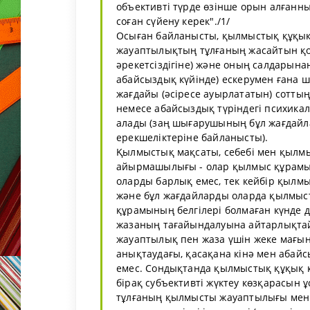
объективті түрде өзінше орын алғанның
соған сүйену керек"./1/
Осыған байланысты, қылмыстық құқық
жауаптылықтың тұлғаның жасайтын қоға
әрекетсіздігіне) және оның салдарын
абайсыздық күйінде) ескерумен ғана ш
жағдайы (әсіресе ауырлататын) соттың
немесе абайсыздық түріндегі психика
алады (заң шығарушының бұл жағдай
ерекшеліктеріне байланысты).
Қылмыстық мақсаты, себебі мен қылмыс
айырмашылығы - олар қылмыс құрамын
оларды барлық емес, тек кейбір қылм
және бұл жағдайларды оларда қылмыс
құрамының белгілері болмаған күнде д
жазаның тағайындалуына айтарлықтай 
жауаптылық пен жаза үшін жеке мағы
анықтаудағы, қасақана кінә мен аба
емес. Сондықтанда қылмыстық құқық к
бірақ субъективті жүктеу көзқарасын
тұлғаның қылмысты жауаптылығы мен о