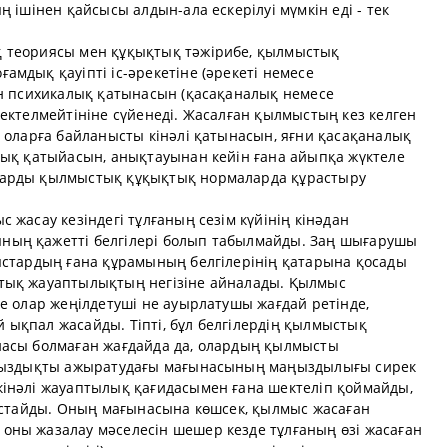
 ішінен қайсысы алдын-ала ескерілуі мүмкін еді - тек
 теориясы мен құқықтық тәжірибе, қылмыстық
мдық қауіпті іс-әрекетіне (әрекеті немесе
ан психикалық қатынасын (қасақаналық немесе
ектелмейтініне сүйенеді. Жасалған қылмыстың кез келген
 оларға байланысты кінәлі қатынасын, яғни қасақаналық
лық қатыйасын, анықтауынан кейін ғана айыпқа жүктеле
ларды қылмыстық құқықтық нормаларда құрастыру
 жасау кезіндегі тұлғаның сезім күйінің кінәдан
ың қажетті белгілері болып табылмайды. Заң шығарушы
ыстардың ғана құрамының белгілерінің қатарына қосады
тық жауаптылықтың негізіне айналады. Қылмыс
е олар жеңілдетуші не ауырлатушы жағдай ретінде,
ықпал жасайды. Тіпті, бұл белгілердің қылмыстық
насы болмаған жағдайда да, олардың қылмысты
йсыздықты ажыратудағы мағынасының маңыздылығы сирек
інәлі жауаптылық қағидасымен ғана шектеліп қоймайды,
 ұстайды. Оның мағынасына көшсек, қылмыс жасаған
ны жазалау мәселесін шешер кезде тұлғаның өзі жасаған