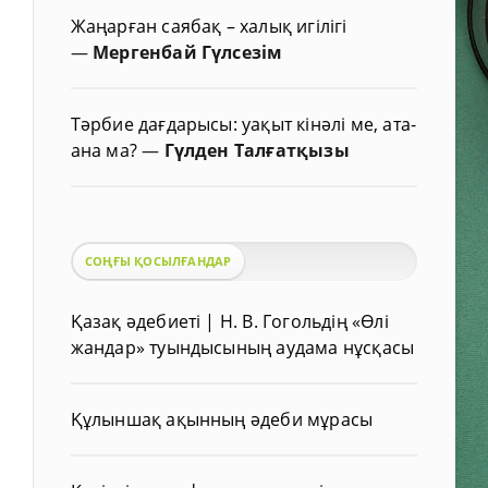
Жаңарған саябақ – халық игілігі
—
Мергенбай Гүлсезім
Тәрбие дағдарысы: уақыт кінәлі ме, ата-
ана ма?
—
Гүлден Талғатқызы
СОҢҒЫ ҚОСЫЛҒАНДАР
Қазақ әдебиеті | Н. В. Гогольдің «Өлі
жандар» туындысының аудама нұсқасы
Құлыншақ ақынның әдеби мұрасы