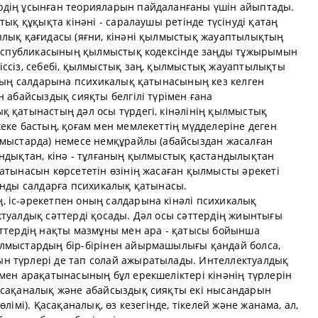
рдің ұсынған теорияларын пайдаланғаны үшін айыптады.
тық құқықта кінәні - саралаушы ретінде түсінуді қатаң
ылық қағидасы (яғни, кінәні қылмыстық жауаптылықтың
-Республикасының қылмыстық кодексінде заңды тұжырымын
іссіз, себебі, қылмыстық заң, қылмыстық жауаптылықты
оның салдарына психикалық қатынасының кез келген
н абайсыздық сияқты белгілі түрімен ғана
қ қатынастың дәл осы түрдегі, кінәлінің қылмыстық
еке бастың, қоғам мен мемлекеттің мүдделеріне деген
лмыстарда) немесе немқұрайлы (абайсыздан жасалған
ондықтан, кінә - тұлғаның қылмыстық қастандылықтан
атынасын көрсететін өзінің жасаған қылмысты әрекеті
янды салдарға психикалық қатынасы.
 іс-әрекетпен оның салдарына кінәлі психикалық
ктуалдық сәттерді қосады. Дәл осы сәттердің жиынтығы
әттердің нақты мазмұны мен ара - қатысы бойынша
ылмыстардың бір-бірінен айырмашылығы қандай болса,
н түрлері де тап солай ажыратылады. Интеллектуалдық
мен арақатынасының бұл ерекшеліктері кінәнің түрлерін
асақаналық және абайсыздық сияқты екі нысандарын
лімі). Қасақаналық, өз кезегінде, тікелей және жанама, ал,