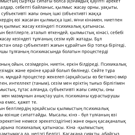
лмыстың сыртқы сипаты болса (қоғамдық қауіпті әрекет
 салдар, себепті байланыс, қылмыс жасау орны, уақыты,
, субъективті жағы оның ішкі (объективті жаққа
рдің өзі жасаған қылмысқа ішкі, яғни кінәмен, ниетпен
 қылмыс жасау кезіндегі психикалық қатынасы.
 белгілерге, аталып өткендей, қылмыстық кінәсі, себебі
сау кезіндегі тұлғаның сезім күйі жатады. Бұл
стан олар субъективті жағын құрайтын бір топқа бірігеді,
ушы тұлғаның психикасында болатын процестерді
оның ойын, сезімдерін, ниетін, еркін білдіреді. Психикалық
езімдік және еркіне қарай болып бөлінеді. Сөйте тұра
ін, мұндай процестер жекелеп (әрқайсысы өз бетімен) өмір
пен, интеллект (таным), сезім мен еріктің тығыз бірлігімен
ыстық, тұтас алғанда, субъективті жағы сияқты, оны
ы мен мазмұнын анықтау үшін, психиканы қүрастырушы
а емес, қажет те.
ын белгілердің эрқайсысы қылмыстың психикалық
 өзінше сипаттайды. Мысалы, кінэ - бүл түлғаның өзі
 (эрекетіне немесе эрекетсіздігіне) және оңың қасақаналық
арына психикалық қатынасы. Кінә -қылмыстың
амтымаса да, негізгі белгісі. Қасақана сияқты, абайсыз