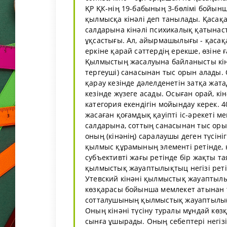
ҚР ҚК-нің 19-бабының 3-бөлімі бойынш
қылмысқа кінәлі деп танылады. Қасақ
салдарына кінәлі психикалық қатынас
ұқсастығы. Ал, айырмашылығы - қасақ
еркіне қарай сәттердің ерекше, өзіне
Қылмыстың жасалуына байланысты кінә
тергеуші) санасынан тыс орын алады. О
қарау кезінде дәлелденетін затқа жат
кезінде жүзеге асады. Осыған орай, к
категория екендігін мойындау керек. 4
жасаған қоғамдық қауіпті іс-әрекеті 
салдарына, соттың санасынан тыс орын
оның (кінәнің) саралаушы деген түсініг
қылмыс құрамының элементі ретінде,
субъективті жағы ретінде бір жақты та
қылмыстық жауаптылықтыц негізі ретінд
Утевский кінәні қылмыстық жауаптылық
көзқарасы бойынша мемлекет атынан т
сотталушының қылмыстық жауаптылығ
Оның кінәні түсіну туралы мұндай көзқ
сынға ұшырады. Оның себептері негізі