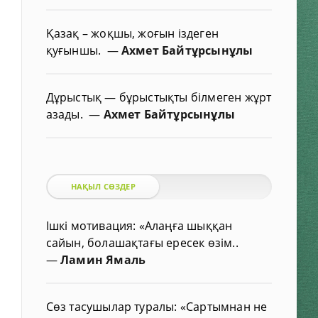
Қазақ – жоқшы, жоғын іздеген
қуғыншы.
—
Ахмет Байтұрсынұлы
Дұрыстық — бұрыстықты білмеген жұрт
азады.
—
Ахмет Байтұрсынұлы
НАҚЫЛ СӨЗДЕР
Ішкі мотивация: «Алаңға шыққан
сайын, болашақтағы ересек өзім..
—
Ламин Ямаль
Сөз тасушылар туралы: «Сартымнан не