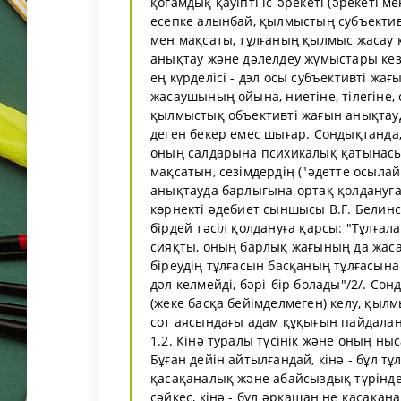
қоғамдық қауіпті іс-әрекеті (әрекеті м
есепке алынбай, қылмыстың субъектив
мен мақсаты, тұлғаның қылмыс жасау кез
анықтау және дәлелдеу жүмыстары кез
ең күрделісі - дэл осы субъективті жағ
жасаушының ойына, ниетіне, тілегіне, с
қылмыстық объективті жағын анықтауда
деген бекер емес шығар. Сондықтанда, 
оның салдарына психикалық қатынасын
мақсатын, сезімдердің ("әдетте осылай
анықтауда барлығына ортақ қолдануға
көрнекті әдебиет сыншысы В.Г. Белин
бірдей тәсіл қолдануға қарсы: "Тұлғал
сияқты, оның барлық жағының да жасап
біреудің тұлғасын басқаның тұлғасына 
дәл келмейді, бәрі-бір болады"/2/. Со
(жеке басқа бейімделмеген) келу, қыл
сот аясындағы адам құқығын пайдалан
1.2. Кінә туралы түсінік және оның ны
Бұған дейін айтылғандай, кінә - бұл тұ
қасақаналық және абайсыздық түрінд
сәйкес, кінә - бұл әрқашан не қасақа