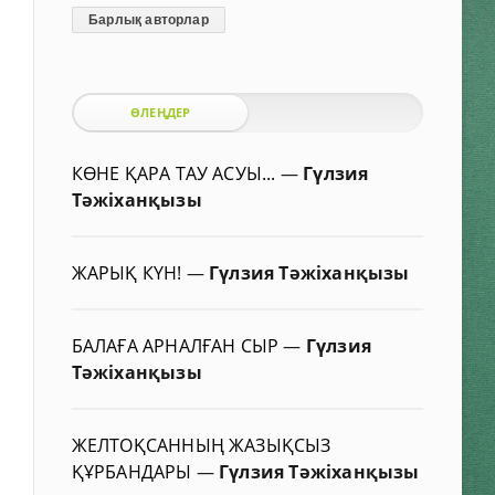
Барлық авторлар
ӨЛЕҢДЕР
КӨНЕ ҚАРА ТАУ АСУЫ...
—
Гүлзия
Тәжіханқызы
ЖАРЫҚ КҮН!
—
Гүлзия Тәжіханқызы
БАЛАҒА АРНАЛҒАН СЫР
—
Гүлзия
Тәжіханқызы
ЖЕЛТОҚСАННЫҢ ЖАЗЫҚСЫЗ
ҚҰРБАНДАРЫ
—
Гүлзия Тәжіханқызы