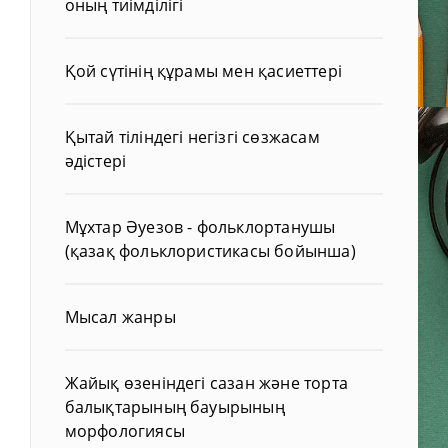
оның тиімділігі
Қой сүтінің құрамы мен қасиеттері
Қытай тіліндегі негізгі сөзжасам
әдістері
Мұхтар Әуезов - фольклортанушы
(қазақ фольклористикасы бойынша)
Мысал жанры
Жайық өзеніндегі сазан және торта
балықтарының бауырының
морфологиясы