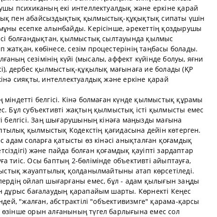
рушы психиканың екі интеллектуалдық және еркіне қарай
лық пен абайсыздықтық қылмыстық-құқықтық сипаты үшін
змұны есепке алынбайды. Керісінше, әрекеттің қоздырушы
гісі болғандықтан, қылмыстық сылтауында қылмыс
жатқан, көбінесе, сезім процестерінің таңбасы болады.
аның сезімінің күйі (мысалы, аффект күйінде болуы, яғни
сі), дербес қылмыстық-құқылық мағынаға ие болады (ҚР
кінә сияқты, интеллектуалдық және еркіне қарай
 міндетті белгісі. Кінә болмаған күнде қылмыстық құрамы
ес. Бұл субъективті жақтың қылмыстық істі қылмысты емес
гі белгісі. Заң шығарушының кінәға маңызды мағына
уаптылық қылмыстық Кодекстің қағидасына дейін көтерген.
ес адам соларға қатысты өз кінәсі анықталған қоғамдық
кетсіздігі) және пайда болған қоғамдық қауіпті зардаптар
а тиіс. Осы баптың 2-бөлімінде объективті айыптауға,
лмыстық жауаптылық қолданылмайтыны атап көрсетіледі.
лердің ойлап шығарғаны емес, бұл - адам қылығын заңды
ан дұрыс бағалаудың қарапайым шарты. Көрнекті Кеңес
ндей, "жалған, абстрактілі "объективизмге" қарама-қарсы
 өзінше орын алғанының түгел барлығына емес сол