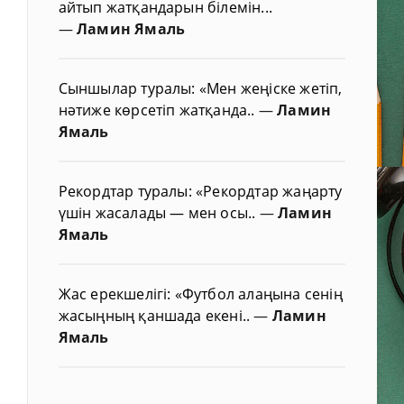
айтып жатқандарын білемін...
—
Ламин Ямаль
Сыншылар туралы: «Мен жеңіске жетіп,
нәтиже көрсетіп жатқанда..
—
Ламин
Ямаль
Рекордтар туралы: «Рекордтар жаңарту
үшін жасалады — мен осы..
—
Ламин
Ямаль
Жас ерекшелігі: «Футбол алаңына сенің
жасыңның қаншада екені..
—
Ламин
Ямаль