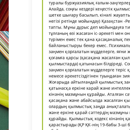
туралы буржуазиялық ғалым-заңгерле
Алайда, соңғы кездері кеңестік қылмыс
шетке шығару басылып, кінәлі жауапт
негізі ретінде мойындау) Қазақстан 
тапты. Мұны дұрыс деп мойындауға ти
тұлғаның өзі жасаған іс-әрекеті мен 
түрімен емес тек қана қасақаналық пе
байланыстыруы бекер емес. Психикалы
заңмен қорғалатын мүдделерге, яғни ж
қоғамға қарсы (қасақана жасалған қы
қылмыстарда) қатынасын білдіреді. С
заңмен қорғалатын мүдделерге теріс қ
немесе әрекетсіздігінен туындаған зи
Жоғарыда айтылғандай қылмыстық заң,
қатынасқа еркіне карай және интелле
кінәнің мазмұнын құрайды. Аталған с
қасақана және абайсызда жасалған қ
олардың қылмыстық заңда анықталаты
және еркіне қарай сәттердің мазмұны 
құрайды. Қылмыстық кодекс кінәнің қ
қарастырады (ҚР ҚК-нің 19-бабы 3-ші бө