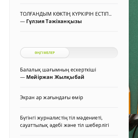
ТОЛҒАНДЫМ КӨКТІҢ КҮРКІРІН ЕСТІП..
—
Гүлзия Тәжіханқызы
ӘҢГІМЕЛЕР
Балалық шағымның ескерткіші
—
Мейіржан Жылқыбай
Экран ар жағындағы өмір
Бүгінгі журналистің тіл мәдениеті,
сауаттылық әдебі және тіл шеберлігі