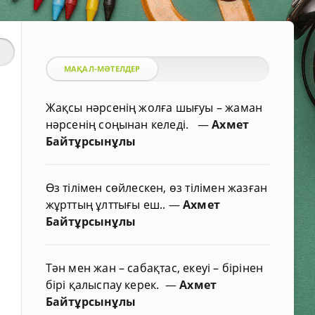
МАҚАЛ-МӘТЕЛДЕР
Жақсы нәрсенің жолға шығуы – жаман
нәрсенің соңынан келеді.
—
Ахмет
Байтұрсынұлы
Өз тілімен сөйлескен, өз тілімен жазған
жұрттың ұлттығы еш..
—
Ахмет
Байтұрсынұлы
Тән мен жан – сабақтас, екеуі – бірінен
бірі қалыспау керек.
—
Ахмет
Байтұрсынұлы